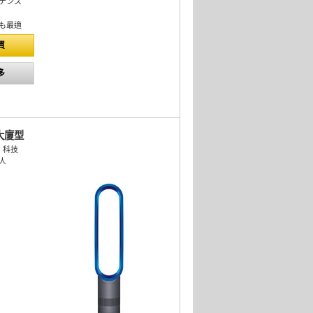
ナンス
も最適
買
多
 大廈型
r™ 科技
人