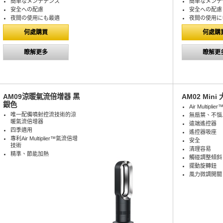
簡単なメンテナンス
簡単なメンテ
安全への配慮
安全への配慮
夜間の使用にも最適
夜間の使用に
何處購買
何處購
瞭解更多
瞭解更
AM09涼暖氣流倍增器 黑
AM02 Mini
銀色
Air Multiplie
唯一配備噴射控流技術的涼
無扇葉、不惱
暖氣流倍增器
遠端遙控器
四季適用
遙控器吸座
專利Air Multiplier™氣流倍增
安全
技術
清理容易
精準、節能加熱
觸碰調整傾斜
擺動旋轉鈕
風力微調開關