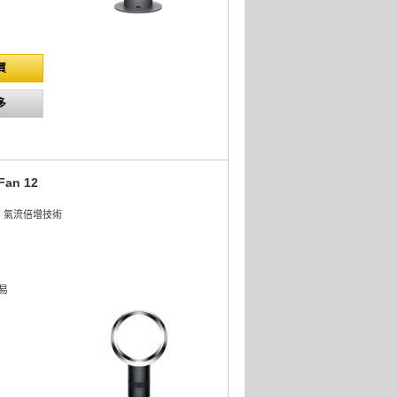
買
多
Fan 12
l
lier™ 氣流倍增技術
易