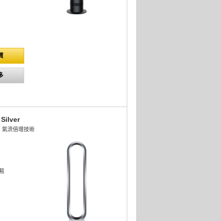
買
多
Silver
lier™ 氣流倍增技術
易