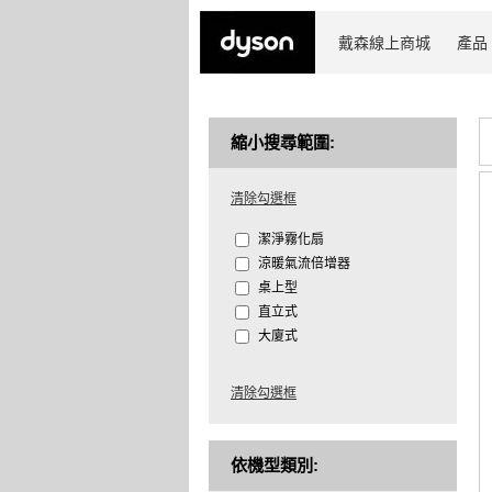
戴森線上商城
產品
縮小搜尋範圍:
清除勾選框
潔淨霧化扇
涼暖氣流倍增器
桌上型
直立式
大廈式
清除勾選框
依機型類別: