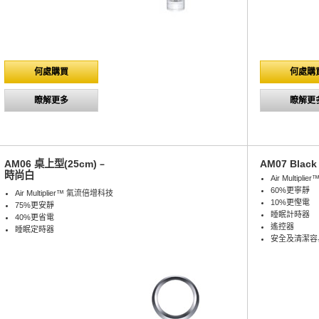
何處購買
何處購
瞭解更多
瞭解更
AM06 桌上型(25cm)﹣
AM07 Black 
時尚白
Air Multip
60%更寧靜
Air Multiplier™ 氣流倍增科技
10%更慳電
75%更安靜
睡眠計時器
40%更省電
遙控器
睡眠定時器
安全及清潔容