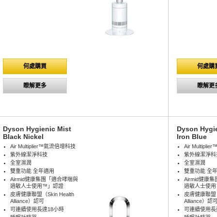
何處購買
何處購
瞭解更多
瞭解更
Dyson Hygienic Mist
Dyson Hygie
Black Nickel
Iron Blue
Air Multiplier™氣流倍增科技
Air Multip
紫外線潔淨科技
紫外線潔淨科
全室濕潤
全室濕潤
雙重功能 全年適用
雙重功能 全
Airmid健康集團「適合哮喘與
Airmid健
過敏人士使用™」認證
過敏人士使用
皮膚健康聯盟（Skin Health
皮膚健康聯盟（Sk
Alliance）認可
Alliance）認
可連續使用長達18小時
可連續使用長