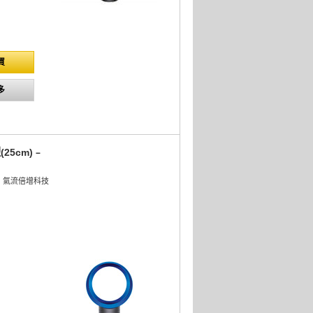
買
多
(25cm)﹣
lier™ 氣流倍增科技