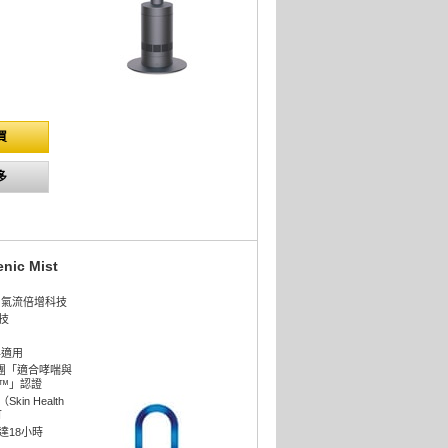
買
多
nic Mist
lier™氣流倍增科技
技
年適用
康集團「適合哮喘與
™」認證
in Health
可
達18小時