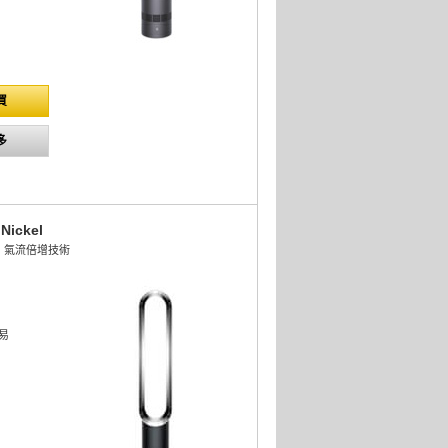
買
多
Nickel
lier™ 氣流倍增技術
易