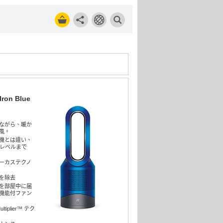
Iron Blue
ながら、暖か
風。
機とは違い、
.1レベルまで
ーカステクノ
を除去
を部屋中に届
機能付ファン
ltiplier™ テク