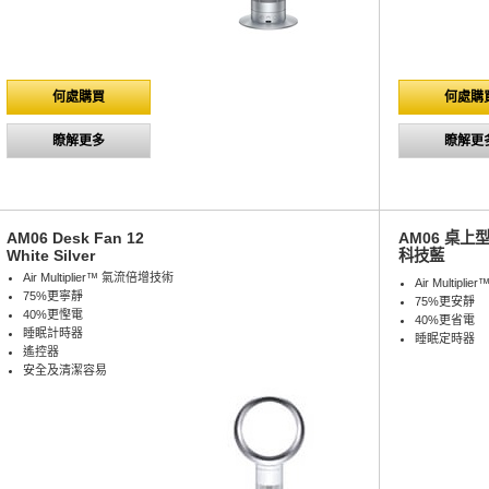
何處購買
何處購
瞭解更多
瞭解更
AM06 Desk Fan 12
AM06 桌上型
White Silver
科技藍
Air Multiplier™ 氣流倍增技術
Air Multip
75%更寧靜
75%更安靜
40%更慳電
40%更省電
睡眠計時器
睡眠定時器
遙控器
安全及清潔容易