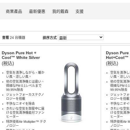
商業產品
最新優惠
我的戴森
支援
查看
24 台機器
排序方式
Dyson Pure Hot +
Dyson Pure
Cool™ White Silver
Hot+Cool™ 
(税込)
(税込)
空気を清浄しながら、暖か
空気を清浄し
い風、涼しい風。
い風、涼しい
他の空気清浄機とは違い、
他の空気清浄
微細なPM 0.1レベルまで
微細なPM 0
99.95%除去
99.95%除去
ジェットフォーカステクノ
ジェットフォ
ロジーを搭載
ロジーを搭載
不快なニオイを除去
不快なニオイ
きれいな空気を部屋中に届
きれいな空気
ける空気清浄機能付ファン
ける空気清浄
ヒーター
ヒーター
特許技術Air Multiplier™ テク
特許技術Air Mu
ノロジー
ノロジー