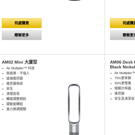
何處購買
何處購
瞭解更多
瞭解更
AM02 Mini 大廈型
AM06 Desk 
Black Nicke
Air Multiplier™ 科技
Air Multip
無扇葉、不惱人
75%更寧靜
遠端遙控器
40%更慳電
遙控器吸座
睡眠計時器
安全
遙控器
清理容易
安全及清潔容
觸碰調整傾斜
擺動旋轉鈕
風力微調開關