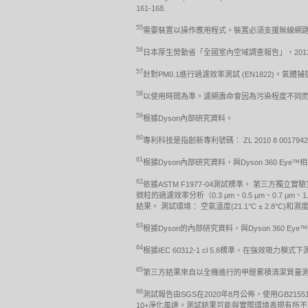
161-168.
55
需要裝置以操作應用程式。裝置必須支援無線網路、行
56
日本厚生勞動省「全國室內空域調查報告」，20
57
針對PM0.1進行過濾效率測試 (EN1822)。氣
58
以使用時間為準。濾網壽命會因為污染程度不同
59
根據Dyson內部研究資料。
60
專利科技是指創新專利號碼： ZL 2010 8 0017942
61
根據Dyson內部研究資料，與Dyson 360 Eye™
62
依據ASTM F1977-04測試標準。 第三
微粒的過濾效率分析（0.3 μm、0.5 μm、0.7
結果。 測試環境： 空氣溫度(21.1°C ± 2.8°C)和濕度
63
根據Dyson的內部研究資料，與Dyson 360 Ey
64
根據IEC 60312-1 cl 5.8標準，在強效吸力模式
65
第三方結果來自以全機進行的甲醛累積清潔質量測試，根
66
測試報告由SGS在2020年8月公佈，使用GB2155
10+淨化風速。測試結果可能與實際環境表現有所