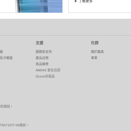
了解更多
支援
社群
器
服務和支持
關於戴森
及冷暖器
產品註冊
事業
商品維修
AM04/5 安全召回
Dyson仿冒品
行的測試。
F1977-04測試。