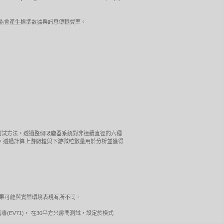
。可能會產生標準數據與訊息傳輸費率。
標準測試方法，透過整個吸塵器系統對非連續直徑的六種
於固定狀態，透過計算上游微粒與下游微粒數量用於分析並獲得
測試結果可能與實際環境表現有所不同。
病毒(EV71)， 在30平方米房間測試，設定於模式