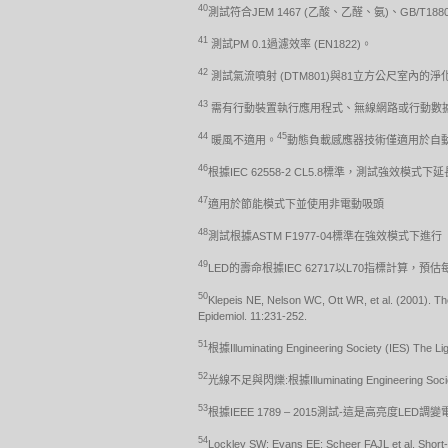
40
測試符合JEM 1467 (乙酸、乙醛、氨)、GB/T1
41
測試PM 0.1過濾效率 (EN1822)。
42
測試氣流噴射 (DTM801)與81立方公尺室內的淨化涵
43
需有行動裝置執行應用程式、無線網路或行動數據，支援藍
44
45
暖風不適用。
動態負載感應器技術僅適用於自
46
根據IEC 62558-2 CL5.8標準，測試強效模式
47
適用於節能模式下並使用非電動吸頭
48
測試根據ASTM F1977-04標準在強效模式下進行
49
LED的壽命根據IEC 62717以L70指標計算
50
Klepeis NE, Nelson WC, Ott WR, et al. (2001). Th
Epidemiol. 11:231-252.
51
根據Illuminating Engineering Society (IES) T
52
光線不足與閃爍:根據Illuminating Engineering Soci
53
根據IEEE 1789 – 2015測試-這是高亮度L
54
Lockley SW; Evans EE; Scheer FAJL et al. Short-wa