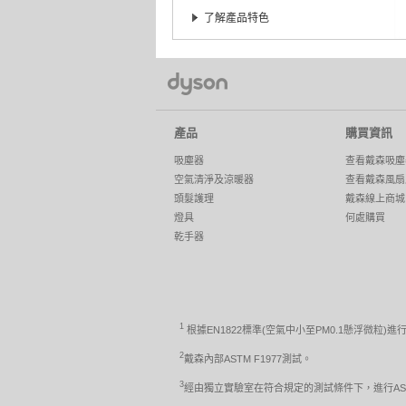
了解產品特色
產品
購買資訊
吸塵器
查看戴森吸塵
空氣清淨及涼暖器
查看戴森風扇
頭髮護理
戴森線上商城
燈具
何處購買
乾手器
1
根據EN1822標準(空氣中小至PM0.1懸浮微粒)進
2
戴森內部ASTM F1977測試。
3
經由獨立實驗室在符合規定的測試條件下，進行ASTM 