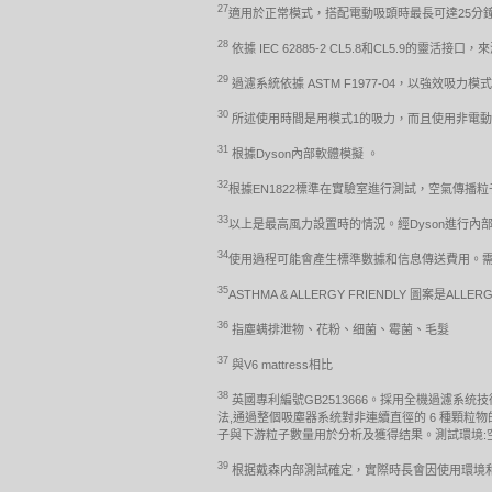
27
適用於正常模式，搭配電動吸頭時最長可達25分
28
依據 IEC 62885-2 CL5.8和CL5.9的靈
29
過濾系統依據 ASTM F1977-04，以強效吸力模
30
所述使用時間是用模式1的吸力，而且使用非電
31
根據Dyson內部軟體模擬 。
32
根據EN1822標準在實驗室進行測試，空氣傳播粒子
33
以上是最高風力設置時的情況。經Dyson進行內部測
34
使用過程可能會產生標準數據和信息傳送費用。需要iO
35
ASTHMA & ALLERGY FRIENDLY 圖案是ALLERGY
36
指塵螨排泄物、花粉、细菌、霉菌、毛髮
37
與V6 mattress相比
38
英國專利編號GB2513666。採用全機過濾系统
法,通過整個吸塵器系统對非連續直徑的 6 種顆粒物的過濾效
子與下游粒子數量用於分析及獲得结果。測試環境:空氣温度(2
39
根据戴森内部測試確定，實際時長會因使用環境和