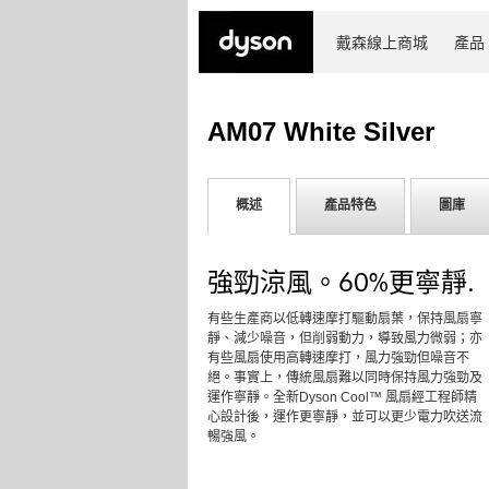
戴森線上商城
產品
AM07 White Silver
概述
產品特色
圖庫
強勁涼風。60%更寧靜.
有些生產商以低轉速摩打驅動扇葉，保持風扇寧
靜、減少噪音，但削弱動力，導致風力微弱；亦
有些風扇使用高轉速摩打，風力強勁但噪音不
絕。事實上，傳統風扇難以同時保持風力強勁及
運作寧靜。全新Dyson Cool™ 風扇經工程師精
心設計後，運作更寧靜，並可以更少電力吹送流
暢強風。