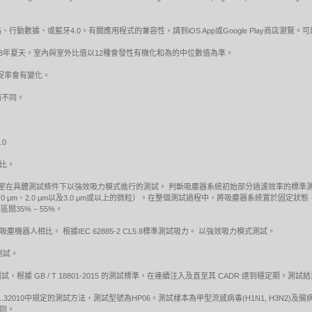
動數據、或藍牙4.0。有關應用程式的兼容性，請到iOS App或Google Play商店瀏覽
13年夏天。室內與室外比值以12種會發性有機化和為的中位數值為準。
體捕捉率會有變化。
而不同。
.0
相比。
方獨立實驗室在具體測試條件下以強效吸力模式進行的測試。 判斷吸塵器系統初始部分過濾效率的
 μm、1.0 μm、2.0 μm以及3.0 μm或以上的微粒）。在整個測試過程中，將吸塵器系統置
區間35% – 55%。
e™吸塵機器人相比。 根據IEC 62885-2 CL5.8標準測試吸力。 以強效吸力模式測試。
下測試。
據 GB / T 18801-2015 的測試標準，在連續注入及直至其 CADR 達到穩定期。
1.32010中規定的測試方法，測試型號為HP06。測試樣本為甲型流感病毒(H1N1, H3N2)及腸
不同。