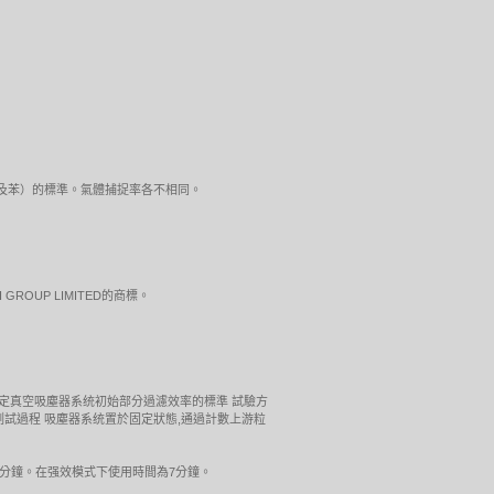
（甲醛及苯）的標準。氣體捕捉率各不相同。
LTH GROUP LIMITED的商標。
試。測定真空吸塵器系统初始部分過濾效率的標準 試驗方
粒),整個測試過程 吸塵器系统置於固定狀態,通過計數上游粒
分鐘。在强效模式下使用時間為7分鐘。