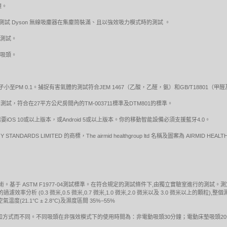
鐘。
活接口，來測試 Dyson 無線吸塵器在集塵筒裝滿、且以強效吸力模式時的測試 。
式測試。
動吸頭。
小至PM 0.1。捕捉有害氣體的測試符合JEM 1467（乙酸，乙醛，氨）和GB/T18801
試，符合在27平方公尺房間內的TM-003711標準及DTM801的標準。
S 10或以上版本，或Android 5或以上版本。你的移動智能設備必須支援藍牙4.0。
 STANDARDS LIMITED 的商標，The airmid healthgroup ltd 名稱及圖案為 AIRMID HEA
技術。基于 ASTM F1977-04測試標準。在符合規定的測試條件下,由獨立實驗室進行的測
率分析 (0.3 微米,0.5 微米,0.7 微米,1.0 微米,2.0 微米以及 3.0 微米以上的顆
1.1°C ± 2.8°C)及濕度區間 35%−55%
方式而不同。不同吸頭在非强效模式下的使用時間為：非電動吸頭30分鐘；電動床墊吸頭20