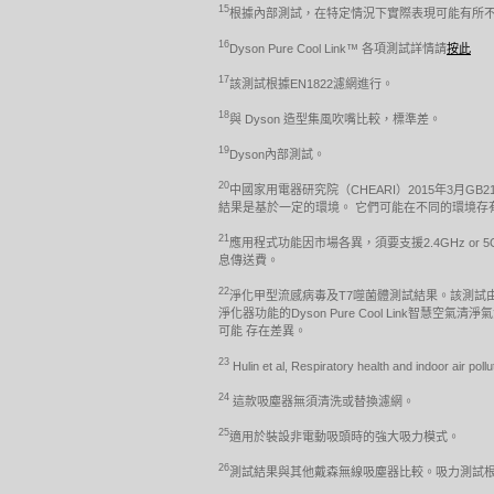
15
根據內部測試，在特定情況下實際表現可能有所
16
Dyson Pure Cool Link™ 各項測試詳情請
按此
17
該測試根據EN1822濾網進行。
18
與 Dyson 造型集風吹嘴比較，標準差。
19
Dyson內部測試。
20
中國家用電器研究院（CHEARI）2015年3月GB2
結果是基於一定的環境。 它們可能在不同的環境存
21
應用程式功能因市場各異，須要支援2.4GHz or 
息傳送費。
22
淨化甲型流感病毒及T7噬菌體測試結果。該測試
淨化器功能的Dyson Pure Cool Link智慧
可能 存在差異。
23
Hulin et al, Respiratory health and indoor air p
24
這款吸塵器無須清洗或替換濾網。
25
適用於裝設非電動吸頭時的強大吸力模式。
26
測試結果與其他戴森無線吸塵器比較。吸力測試根據 IEC