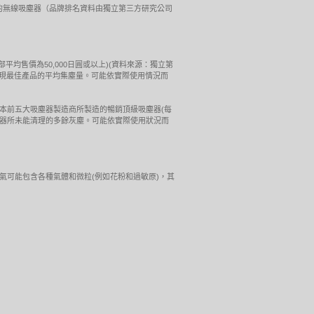
最佳性能表現的無線吸塵器（品牌排名資料由獨立第三方研究公司
(每部平均售價為50,000日圓或以上)(資料來源：獨立第
牌表現最佳產品的平均集塵量。可能依實際使用情況而
(英國)的測試結果。由日本前五大吸塵器製造商所製造的暢銷頂級吸塵器(每
吸塵器所未能清理的多餘灰塵。可能依實際使用狀況而
們周圍的空氣可能包含各種氣體和微粒(例如花粉和過敏原)，其