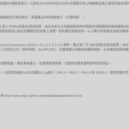
 5.9 標準吸塵測試於英國IBR實驗室進行。比較在2014年8月至2015年2月期間日本12個暢銷品牌之
試，遵循規定的測試條件，測量產品內的殺菌能力（大腸桿菌）。
標準的吸塵測試，獨立第三方IBR(英國)的測試結果。由日本前五大吸塵器製造商所製造的頂級暢銷有線吸塵器
EC測試結果是經由比較在四種類型的地板上清理一般灰塵的效能而得。以上顯示四家最佳效能品
otechnical Commission) 60312-1 5.1, 5.2, 5.3, 5.9 標準，獨立第三方 IBR
獨立第三方研究公司；資料時間：2014年12月)。灰塵堆顯示與戴森吸塵器相較，日本暢銷頂級
保持濾網效能，避免異味產生。但實際更換時間，仍應視消費者實際使用情況而定。
)。該測試根據EN1822濾網以0.1µ進行。PM1.0、PM2.5、PM 5.0 和 PM10.0：我
nep.org/tnt-unep/toolkit/pollutants/facts.html