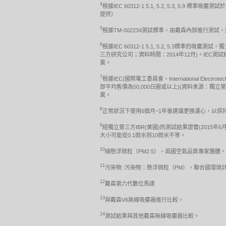
4
根據IEC 60312-1 5.1, 5.2, 5.3,
提供）
5
根據TM-002234測試標準，由戴森內部進行測
6
根據IEC 60312-1 5.1, 5.2, 5.3
三方研究公司；資料時間：2014年12月)。I
異。
7
根據IEC(國際電工委員會，International Electr
部平均售價為50,000日圓或以上)(資料來源：
異。
8
正常狀況下使用6個月~1年後建議更換濾心，以
9
經獨立第三方IBR(美國)的測試結果證實(2015年6月
大小可能從0.1微米到10微米不等。
10
細懸浮微粒（PM2.5），英國空氣品質專家團體。
11
污染物 :污染物：懸浮微粒（PM），聯合國環境計劃 http://www.u
12
戴森第六代數位馬達
13
與戴森V6無線吸塵器進行比較。
14
測試結果與其他戴森無線吸塵器比較。