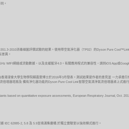
不同。
1551.3-2010消毒細菌評價試驗的結果。使用帶空氣淨化器（TP02）的Dyson Pure Co
有差異。
5GHz WIFI網絡或流動數據，以及支緩藍牙4.0。有關應用程式的兼容性，請到iOS App或Goo
由香港浸會大學生物學院賴嘉雯博士於2016年3月發表。測試結果是作者的意見並 一力承擔
空氣清淨氣流倍增器塔扇及 備有淨化器功能的Dyson Pure Cool Link智慧空氣清淨氣流倍增
ollutants based on quantitative exposure assessments, European Respiratory Journal, Oct. 201
 62885-2, 5.8 及 5.9至填滿集塵桶.於獨立實驗室以強效模式進行。