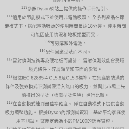
僅能向後平躺。
113
參照Dyson網站上提供的操作手冊指引。
114
適用於節能模式下並使用非電動吸頭。 全系列產品在節
能模式下，搭配電動吸頭的使用時間長達18分鐘。 使用時間
可能因使用情況和地板類型而異。
115
可另購額外電池。
116
配件因應型號而不同。
117
雷射偵測技術專為硬地板而設計。 雷射偵測效能會受環
境光條件、碎屑類型和表面的影響。
118
根據IEC 62885-4 CL5.8及CL5.9標準，在集塵筒裝滿的
條件及強效模式下測試靈活入氣口的吸力，並與此市場上先
前推出的型號（標識型號名稱）進行比較。
119
在自動模式達到最佳準確度。 僅在自動模式下提供自動
吸力調整功能。 根據Dyson內部測試資料，基於平均家庭使
用率測試。 微塵定義為小於PM100的懸浮微粒。
120