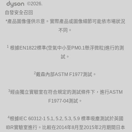
全新Dyson Hot + Cool™涼暖氣流倍增器
©2026.
監控環境溫度，以提供精準的加熱控制。
自發安全召回
絕不超過設定溫度，不會像其他產品一樣
過度製熱，浪費電力。
*產品圖像僅供示意。實際產品或圖像細節可能依市場狀況
不同。
1
根據EN1822標準(空氣中小至PM0.1懸浮微粒)進行的測
試。
高效空氣流通
AM09在與空調同時使用時，冷空氣能更
遠、更快速地在房間中流通，節省電力和
2
戴森內部ASTM F1977測試。
金錢。
3
經由獨立實驗室在符合規定的測試條件下，進行ASTM
F1977-04測試。
4
根據IEC 60312-1 5.1, 5.2, 5.3, 5.9 標準吸塵測試於英國
安全設計
IBR實驗室進行。比較在2014年8月至2015年2月期間日本