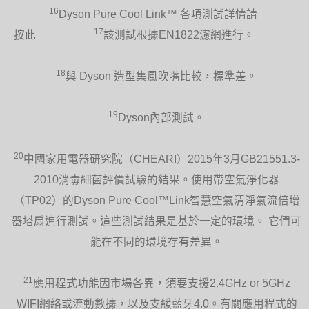
片及安全網，清潔容易而便捷。
16
Dyson Pure Cool Link™ 各項測試詳情請
17
按此
該測試根據EN1822濾網進行。
18
與 Dyson 造型集風吹嘴比較，標準差。
19
Dyson內部測試。
20
中國家用電器研究院（CHEARI）2015年3月GB21551.3-
2010消毒細菌評價試驗的結果。使用帶空氣淨化器
（TP02）的Dyson Pure Cool™Link智慧空氣清淨氣流倍增
器塔扇進行測試。這些測試結果是基於一定的環境。 它們可
能在不同的環境存有差異。
21
應用程式功能因市場各異，須要支援2.4GHz or 5GHz
WIFI網絡或流動數據，以及支緩藍牙4.0。有關應用程式的