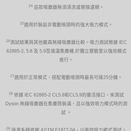
24
這款吸塵器無須清洗或替換濾網。
25
適用於裝設非電動吸頭時的強大吸力模式。
26
測試結果與其他戴森無線吸塵器比較。吸力測試根據 IEC
62885-2, 5.8 及 5.9至填滿集塵桶.於獨立實驗室以強效模式
進行。
27
適用於正常模式，搭配電動吸頭時最長可達25分鐘。
28
依據 IEC 62885-2 CL5.8和CL5.9的靈活接口，來測試
Dyson 無線吸塵器在集塵筒裝滿、且以強效吸力模式時的測
試 。
29
過濾系統依據 ASTM F1977-04，以強效吸力模式測試。