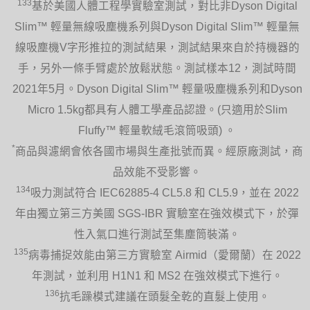
133
基於美國人體工程學實驗室測試，對比非Dyson Digital
Slim™ 輕量無線吸塵機系列與Dyson Digital Slim™ 輕量無
線吸塵機V字形推拉的測試結果，測試結果來自於持機器的
手，另外一條手臂處於放鬆狀態。測試樣本12，測試時間
2021年5月。Dyson Digital Slim™ 輕量吸塵機系列和Dyson
Micro 1.5kg都具有人體工學產品認證。(只適用於Slim
Fluffy™ 輕量軟絨毛滾筒吸頭) 。
*
商品與濾網會依各國市場與生產批號而異。經原廠測試，商
品效能不受影響。
134
吸力測試符合 IEC62885-4 CL5.8 和 CL5.9，並在 2022
年由獨立第三方美國 SGS-IBR 實驗室在強效模式下，於彈
性入氣口進行測試至集塵筒裝滿。
135
病毒捕捉效能由第三方實驗室 Airmid（愛爾蘭）在 2022
年測試，並利用 H1N1 和 MS2 在強效模式下進行。
136
抗毛躁模式建議在頭髮全乾的直髮上使用。