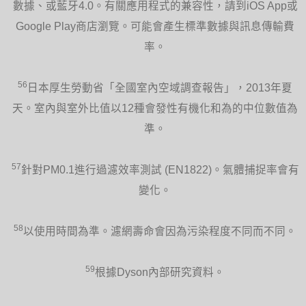
數據、或藍牙4.0。有關應用程式的兼容性，請到iOS App或
Google Play商店瀏覽。可能會產生標準數據與訊息傳輸費
率。
56
日本厚生勞動省「全國室內空域調查報告」，2013年夏
天。室內與室外比值以12種會發性有機化和為的中位數值為
準。
57
針對PM0.1進行過濾效率測試 (EN1822)。氣體捕捉率會有
變化。
58
以使用時間為準。濾網壽命會因為污染程度不同而不同。
59
根據Dyson內部研究資料。