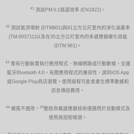
41
測試PM 0.1過濾效率 (EN1822)。
42
測試氣流噴射 (DTM801)與81立方公尺室內的淨化涵蓋率
(TM-003711)以及在35立方公尺室內的多感應器暖化效能
(DTM 961)。
43
需有行動裝置執行應用程式、無線網路或行動數據，支援
藍牙Bluetooth 4.0。有關應用程式的兼容性，請到iOS App
或Google Play商店瀏覽。使用過程可能會產生標準數據和
訊息傳送費用。
44
45
暖風不適用。
動態負載感應器技術僅適用於自動模式及
使用高扭矩吸頭。
46