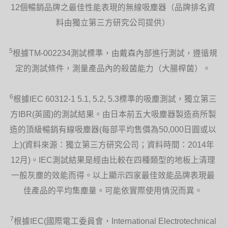
全新Dyson Hot + Cool™涼暖氣流倍增器
12個暢銷品牌之最佳性能表現的無線吸塵器（品牌排名資
無外露發熱元件，不會產生灰塵燒焦的氣
味。備有自動斷電功能及Air Multiplier™氣
料由獨立第三方研究公司提供）
流倍增技術，沒有可見的轉動葉片，設計
安全。
5
根據TM-002234測試標準，由戴森內部進行測試，遵循規
定的測試條件，測量產品內的殺菌能力（大腸桿菌）。
6
適合夜間使用
根據IEC 60312-1 5.1, 5.2, 5.3標準的吸塵測試，獨立第三
方IBR(英國)的測試結果。由日本前五大吸塵器製造商所製
Dyson Hot+Cool™涼暖氣流倍增器配備智
能恆溫器，能在您睡眠時保持設定溫度，
造的頂級暢銷有線吸塵器(每部平均售價為50,000日圓或以
您亦可以利用內建睡眠定時功能調效自動
關機時間。唯一榮獲安靜標準獎項的涼暖
上)(資料來源：獨立第三方研究公司；資料時間：2014年
氣流倍增器能讓您安寢無憂。
12月)。IEC測試結果是經由比較在四種類型的地板上清理
一般灰塵的效能而得。以上顯示四家最佳效能品牌表現最
佳產品的平均集塵量。可能依實際使用情況而異。
唯一榮獲安靜標準獎項的涼暖氣流倍增器
7
根據IEC(國際電工委員會，International Electrotechnical