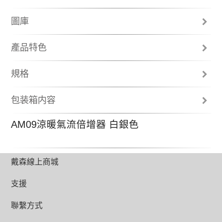
圖庫
產品特色
唯一配備噴射控流技術的涼暖氣流倍增器
規格
選擇集中模式專為遠距離輸送強勁氣流，
總高度 (公釐)
或以廣角模式專為廣角送風以帶動周圍氣
包装箱内容
流循環。
595
遙控器
暖空氣透過2.5毫米的窄氣道加速進入，經
AM09涼暖氣流倍增器 白銀色
使用說明
過流線型斜板導正方向，繼而在集中模式
最高風速
氣流倍增環
下向使用者釋放強勁、溫暖氣流。在廣角
191 l/s (集中模式/涼風) ; 150 l/s (廣角模式/涼風)
Previous
N
底座
模式下，氣流從第二個氣環送出，在兩股
2年零件及人工保固
氣流相遇時，通過45度投射器將氣流導
重量 (公斤)
出，廣角釋放強勁氣流。
戴森線上商城
2.7
支援
電線長度 (公尺)
1.8
聯繫方式
四季適用
溫度設定