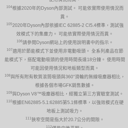
104
根據2020年的Dyson內部測試。 可能依實際使用情況而
異。
105
2020年Dyson內部依據IEC 62885-2 Cl5.4標準，測試強
效模式下的集塵力。 可能依實際使用情況而異。
106
請參閱Dyson網站上的使用說明書中的指示。
107
適用於節能模式下並使用非電動吸頭。 全系列產品在節
能模式下，搭配電動吸頭的使用時間長達18分鐘。 使用時間
可能因使用情況和地板類型而異。
108
與所有附有軟質滾筒吸頭與360°滑輪的無線吸塵器相比，
根據各個市場GFK銷售數據。
109
與Dyson V8™吸塵器相比，經獨立第三方實驗室測試。
110
根據EN62885-5.1:62885第5.1條標準，以強效模式在硬
地板上測試吸力。
111
狹窄空間是指大於20.7公分的間隙。
112