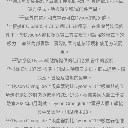
適用於節能模式下並使用非電動吸頭。 實際使用時間因
吸力模式、地板類型和/或配件而異。
121
額外的電池和充電器可在Dyson網站另購。
122
根據IEC 62885-4 CL5.8和CL5.9標準，在集塵筒裝滿條
件下，於Dyson內部和獨立第三方實驗室測試強效模式下的
吸力。 基於內部實驗，實際結果可能依環境和使用方法而
異。
123
請參閱Dyson網站所提供的使用說明書中的說明。
124
根據 EN 13725 標準，測試去除煎三文魚、韓式燒烤、貓
尿液、香煙及垃圾的氣味。
125
Dyson Omniglide™吸塵器對比Dyson V11™吸塵器的五
項清潔測試的肌肉負擔平均減少17%。根據美國人體工學實
驗室2022年3月測試，Dyson Omniglide™獲得人體工學協
會專業認證。測試樣本18。
126
Dyson Omniglide™吸塵器對比Dyson V11™吸塵器在硬