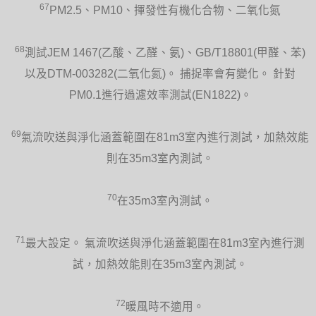
67
PM2.5、PM10、揮發性有機化合物、二氧化氮
68
測試JEM 1467(乙酸、乙醛、氨)、GB/T18801(甲醛、苯)
以及DTM-003282(二氧化氮)。 捕捉率會有變化。 針對
PM0.1進行過濾效率測試(EN1822)。
69
氣流吹送與淨化涵蓋範圍在81m3室內進行測試，加熱效能
則在35m3室內測試。
70
在35m3室內測試。
71
最大設定。 氣流吹送與淨化涵蓋範圍在81m3室內進行測
試，加熱效能則在35m3室內測試。
72
暖風時不適用。