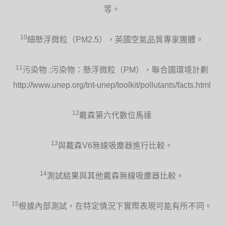
幅度與磁性設計方便安置於機身上。
等。
10
細懸浮微粒（PM2.5），英國空氣品質專家團體。
11
污染物 :污染物：懸浮微粒（PM），聯合國環境計劃
http://www.unep.org/tnt-unep/toolkit/pollutants/facts.html
便於傾斜
AM09靠自身重心旋轉，無需配件固定即
12
戴森第六代數位馬達
可保持角度。
13
與戴森V6無線吸塵器進行比較。
14
測試結果與其他戴森無線吸塵器比較。
方便清潔
15
根據內部測試，在特定情況下實際表現可能有所不同。
戴森的涼暖氣流倍增器沒有不便清潔的葉