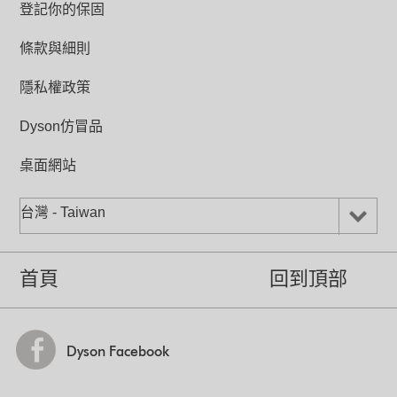
登記你的保固
在冬天快速均勻溫暖房間，在夏天帶動冷
0-37˚C
氣流循環流動。有些傳統暖風扇同樣聲稱
能當作強勁電風扇使用，但事實上所輸送
條款與細則
氣流倍增環寬度 (公釐)
的微弱氣流根本無法有效降溫。全新
153
Dyson Hot + Cool™涼暖氣流倍增器每秒
鐘能吸入28公升空氣，所帶動的強勁氣流
隱私權政策
能讓您保持清涼舒適，全年適用！
底座直徑/連底部(公釐)
140/204
Dyson仿冒品
桌面網站
專利Air Multiplier™氣流倍增技術
空氣通過窄氣道加速，所產生的氣流經過
台灣 - Taiwan
流線型斜板導正方向，引入周圍空氣，形
成誘導作用，把強勁而流暢的溫暖氣流輸
送到任何位置。
首頁
回到頂部
Dyson Facebook
精準、節能加熱