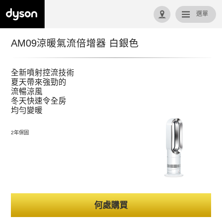
選單
回首頁
AM09涼暖氣流倍增器 白銀色
全新噴射控流技術
夏天帶來強勁的
流暢涼風
冬天快速令全房
均勻變暖
2年保固
何處購買