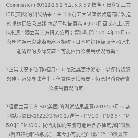
利用流線形排氣道減少亂流，令運作更寧
Commission) 60312-1 5.1, 5.2, 5.3, 5.9 標準，獨立第三方
靜。由噪音消除協會授予的安靜標準獎項
證明產品具備優越的靜音品質。
IBR(英國)的測試結果。由日本前五大吸塵器製造商所製造
的暢銷頂級吸塵器(每部平均售價為50,000日圓或以上)(資
料來源：獨立第三方研究公司；資料時間：2014年12月)。
灰塵堆顯示與戴森吸塵器相較，日本暢銷頂級吸塵器所未
能清理的多餘灰塵。可能依實際使用狀況而異。
擺動控制
8
一鍵啟用流暢擺動，讓氣流能送遍房間。
正常狀況下使用6個月~1年後建議更換濾心，以保持濾網
效能，避免異味產生。但實際更換時間，仍應視消費者實
際使用情況而定。
9
經獨立第三方IBR(美國)的測試結果證實(2015年6月)。該
測試根據EN1822濾網以0.1µ進行。PM1.0、PM2.5、PM
5.0 和 PM10.0：我們周圍的空氣可能包含各種氣體和微粒
遙控器
(例如花粉和過敏原)，其大小可能從0.1微米到10微米不
能以遙控器設定擺動、溫度及氣流。完美