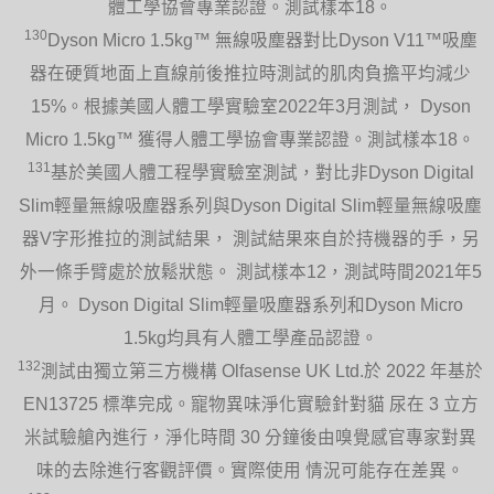
體工學協會專業認證。測試樣本18。
130
Dyson Micro 1.5kg™ 無線吸塵器對比Dyson V11™吸塵
器在硬質地面上直線前後推拉時測試的肌肉負擔平均減少
15%。根據美國人體工學實驗室2022年3月測試， Dyson
Micro 1.5kg™ 獲得人體工學協會專業認證。測試樣本18。
131
基於美國人體工程學實驗室測試，對比非Dyson Digital
Slim輕量無線吸塵器系列與Dyson Digital Slim輕量無線吸塵
器V字形推拉的測試結果， 測試結果來自於持機器的手，另
外一條手臂處於放鬆狀態。 測試樣本12，測試時間2021年5
月。 Dyson Digital Slim輕量吸塵器系列和Dyson Micro
1.5kg均具有人體工學產品認證。
132
測試由獨立第三方機構 Olfasense UK Ltd.於 2022 年基於
EN13725 標準完成。寵物異味淨化實驗針對貓 尿在 3 立方
米試驗艙內進行，淨化時間 30 分鐘後由嗅覺感官專家對異
味的去除進行客觀評價。實際使用 情況可能存在差異。