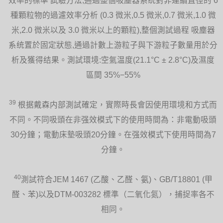
效率的標準 試驗方法,通過整個吸塵器系统對非連續直徑的 6
種顆粒物的過濾效率分析 (0.3 微米,0.5 微米,0.7 微米,1.0 微
米,2.0 微米以及 3.0 微米以上的顆粒),整個測試過程 吸塵器
系统置於固定狀態,通過計數上游粒子與下游粒子數量用於分
析及獲得结果。測試環境:空氣温度(21.1°C ± 2.8°C)及濕度
區間 35%−55%
39
根据戴森内部測試確定，實際時長會因使用環境和方式而
不同。不同吸頭在非强效模式下的使用時間為：非電動吸頭
30分鐘；電動床墊吸頭20分鐘。在强效模式下使用時間為7
分鐘。
40
測試符合JEM 1467 (乙酸、乙醛、氨)、GB/T18801 (甲
醛、苯)以及DTM-003282 標準（二氧化氮），捕捉率各不
相同。