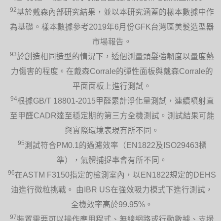
92
基於戴森內部研究結果，並以本研究涵蓋的樣本數據中作
為基礎。樣本數據參考2019年6月份GFK台灣區美髮造型器
市場報告。
93
於創造相同造型的情況下，透個測量頭髮強韌度以量度熱
力傷害的程度。在戴森Corrale的彈性面板與戴森Corrale的
平面面板上進行測試。
94
根據GB/T 18801-2015甲醛累計淨化量測試，連續噴射直
至甲醛CADR達至穩定期的第三方全機測試。測試結果可能
與實際環境表現有所不同。
95
測試符合PM0.1的過濾效率（EN1822及ISO29463標
準），氣體捕捉率會有所不同。
96
在ASTM F3150指定的檢測室內，以EN1822規定的DEHS
油進行微粒挑戰。 由IBR US在強效吸力模式下進行測試，
全機效率高於99.95%。
97
裝置需要可以操作應用程式、無線網路或行動數據、支援