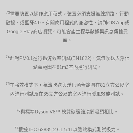
73
需要裝置以操作應用程式。裝置必須支援無線網路、行動
數據、或藍牙4.0。有關應用程式的兼容性，請到iOS App或
Google Play商店瀏覽。可能會產生標準數據與訊息傳輸費
率。
74
針對PM0.1進行過濾效率測試(EN1822)，氣流吹送與淨化
涵蓋範圍在81m3室內進行測試。
75
在強效模式下，氣流吹送與淨化涵蓋範圍在81立方公尺室
內進行測試及在35立方公尺的室內進行暖風效能測試。
76
與標準Dyson V8™ 軟質碳纖維滾筒吸頭相比。
77
根據 IEC 62885-2 CL 5.11以強效模式測試吸力。