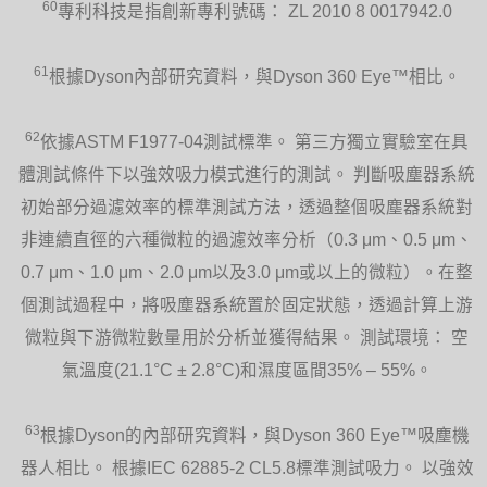
60
專利科技是指創新專利號碼： ZL 2010 8 0017942.0
61
根據Dyson內部研究資料，與Dyson 360 Eye™相比。
62
依據ASTM F1977-04測試標準。 第三方獨立實驗室在具
體測試條件下以強效吸力模式進行的測試。 判斷吸塵器系統
初始部分過濾效率的標準測試方法，透過整個吸塵器系統對
非連續直徑的六種微粒的過濾效率分析（0.3 μm、0.5 μm、
0.7 μm、1.0 μm、2.0 μm以及3.0 μm或以上的微粒）。在整
個測試過程中，將吸塵器系統置於固定狀態，透過計算上游
微粒與下游微粒數量用於分析並獲得結果。 測試環境： 空
氣溫度(21.1°C ± 2.8°C)和濕度區間35% – 55%。
63
根據Dyson的內部研究資料，與Dyson 360 Eye™吸塵機
器人相比。 根據IEC 62885-2 CL5.8標準測試吸力。 以強效