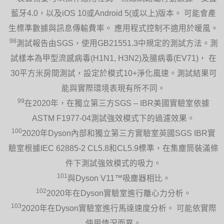
藍牙4.0，以及iOS 10或Android 5(或以上)版本。 可能會產
生標準數據與訊息傳輸費率。 應用程式控制不適用於暖風。
98
測試報告由SGS，使用GB21551.3中規定的測試方法。測
試樣本為甲型流感病毒(H1N1, H3N2)及腸病毒(EV71)， 在
30平方米房間測試，設定於模式10+淨化風速。測試結果可
能與實際環境表現有所不同。
99
在2020年，在獨立第三方SGS – IBR美國實驗室依據
ASTM F1977-04測試強效模式下的過濾效果。
100
2020年Dyson內部和獨立第三方實驗室英國SGS IBR實
驗室根據IEC 62885-2 CL5.8和CL5.9標準，在集塵筒裝滿條
件下測試強效模式的吸力。
101
與Dyson V11™吸塵器相比。
102
2020年在Dyson實驗室進行離心力分析。
103
2020年在Dyson實驗室進行馬達速度分析。 可能依實際
使用情況而異。