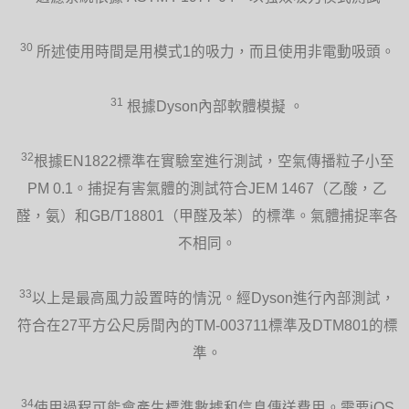
30
所述使用時間是用模式1的吸力，而且使用非電動吸頭。
31
根據Dyson內部軟體模擬 。
32
根據EN1822標準在實驗室進行測試，空氣傳播粒子小至
PM 0.1。捕捉有害氣體的測試符合JEM 1467（乙酸，乙
醛，氨）和GB/T18801（甲醛及苯）的標準。氣體捕捉率各
不相同。
33
以上是最高風力設置時的情況。經Dyson進行內部測試，
符合在27平方公尺房間內的TM-003711標準及DTM801的標
準。
34
使用過程可能會產生標準數據和信息傳送費用。需要iOS