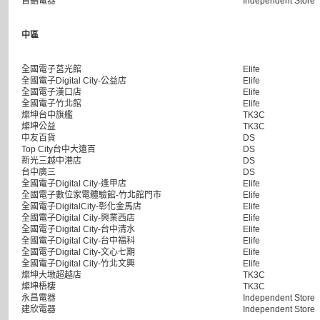
首錩電器
Independent Store
中區
全國電子莒光館
Elife
全國電子Digital City-公益店
Elife
全國電子漢口店
Elife
全國電子竹北館
Elife
燦坤台中旗艦
TK3C
燦坤公益
TK3C
中友百貨
DS
Top City台中大遠百
DS
新光三越中港店
DS
台中廣三
DS
全國電子Digital City-逢甲店
Elife
全國電子數位家電體驗館-竹北館門市
Elife
全國電子DigitalCity-彰化金馬店
Elife
全國電子Digital City-興業西店
Elife
全國電子Digital City-台中清水
Elife
全國電子Digital City-台中福科
Elife
全國電子Digital City-文心七期
Elife
全國電子Digital City-竹北文興
Elife
燦坤大墩超越店
TK3C
燦坤梧棲
TK3C
永昌電器
Independent Store
建欣電器
Independent Store