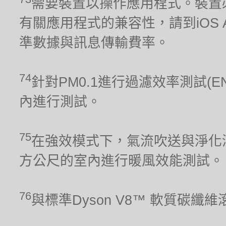
需要裝置以操作應用程式。裝置
有關應用程式的兼容性，請到iOS Ap
準數據與訊息傳輸費率。
74
針對PM0.1進行過濾效率測試(E
內進行測試。
75
在強效模式下，氣流吹送與淨化涵
方公尺的室內進行暖風效能測試。
76
與標準Dyson V8™ 軟質碳纖