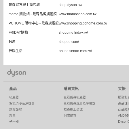
戴森官方線上商店城
shop.dyson.tw/
momo 購物網 - 戴森品牌旗艦館
www.momoshop.com.tw
PCHOME 購物中心 - 戴森旗艦館
www.shopping.pchome.com.tw
FRIDAY購物
shopping.friday.tw/
蝦皮
shopee.com/
神腦生活
online.senao.com.tw/
產品
購買資訊
支援
吸塵器
查看戴森吸塵器
服務和
空氣清淨及涼暖器
查看戴森風扇及冷暖器
產品註
頭髮護理
戴森線上商城
商品維
燈具
何處購買
AM04
乾手器
Dyso