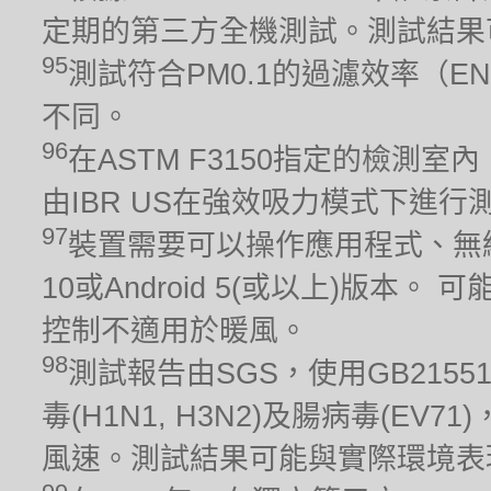
定期的第三方全機測試。測試結果
95
測試符合PM0.1的過濾效率（EN
不同。
96
在ASTM F3150指定的檢測室
由IBR US在強效吸力模式下進行測
97
裝置需要可以操作應用程式、無線
10或Android 5(或以上)版
控制不適用於暖風。
98
測試報告由SGS，使用GB215
毒(H1N1, H3N2)及腸病毒(EV
風速。測試結果可能與實際環境表