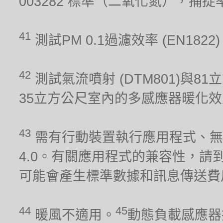
003282 標準（二氧化氮），捕
41
測試PM 0.1過濾效率 (EN1822
42
測試氣流噴射 (DTM801)與81
35立方公尺室內的多感應器暖化效能 (
43
需有行動裝置執行應用程式、無線網
4.0。有關應用程式的兼容性，請到iO
可能會產生標準數據和訊息傳送費
44
45
暖風不適用。
動態負載感應器