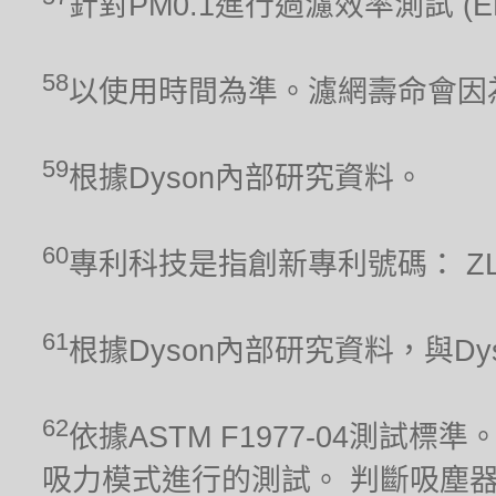
針對PM0.1進行過濾效率測試 (
58
以使用時間為準。濾網壽命會因
59
根據Dyson內部研究資料。
60
專利科技是指創新專利號碼： ZL 201
61
根據Dyson內部研究資料，與Dyso
62
依據ASTM F1977-04測
吸力模式進行的測試。 判斷吸塵