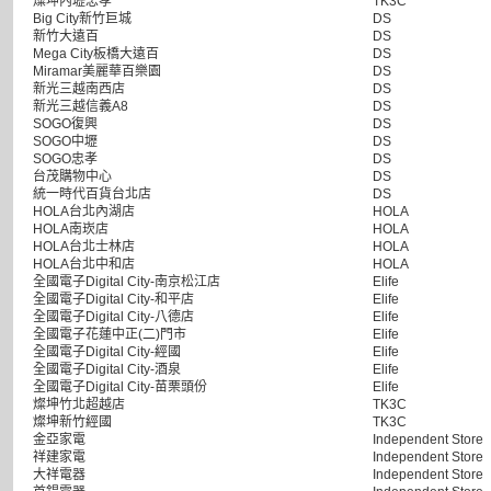
燦坤內壢忠孝
TK3C
Big City新竹巨城
DS
新竹大遠百
DS
Mega City板橋大遠百
DS
Miramar美麗華百樂園
DS
新光三越南西店
DS
新光三越信義A8
DS
SOGO復興
DS
SOGO中壢
DS
SOGO忠孝
DS
台茂購物中心
DS
統一時代百貨台北店
DS
HOLA台北內湖店
HOLA
HOLA南崁店
HOLA
HOLA台北士林店
HOLA
HOLA台北中和店
HOLA
全國電子Digital City-南京松江店
Elife
全國電子Digital City-和平店
Elife
全國電子Digital City-八德店
Elife
全國電子花蓮中正(二)門市
Elife
全國電子Digital City-經國
Elife
全國電子Digital City-酒泉
Elife
全國電子Digital City-苗栗頭份
Elife
燦坤竹北超越店
TK3C
燦坤新竹經國
TK3C
金亞家電
Independent Store
祥建家電
Independent Store
大祥電器
Independent Store