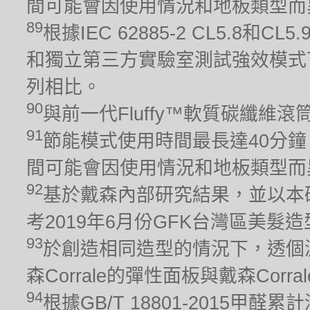
間可能會因使用情況和地板類型而
89
根據IEC 62885-2 CL5.8
和獨立第三方實驗室測試強效模式下
列相比。
90
與前一代Fluffy™軟質碳纖維
91
節能模式使用時間最長達40分鐘
間可能會因使用情況和地板類型而
92
基於戴森內部研究結果，並以本
考2019年6月份GFK台灣區美髮
93
於創造相同造型的情況下，透個
森Corrale的彈性面板與戴森Cor
94
根據GB/T 18801-2015