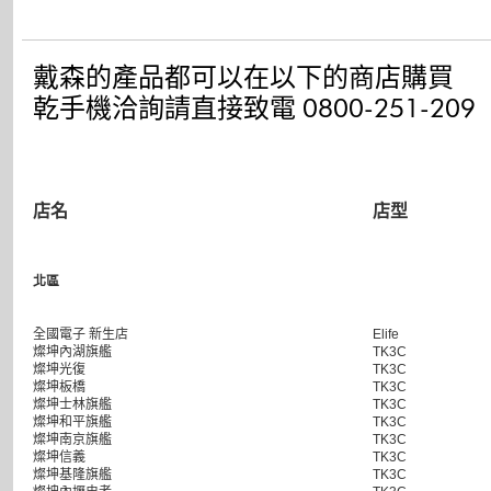
戴森的產品都可以在以下的商店購買
乾手機洽詢請直接致電 0800-251-209
店名
店型
北區
全國電子 新生店
Elife
燦坤內湖旗艦
TK3C
燦坤光復
TK3C
燦坤板橋
TK3C
燦坤士林旗艦
TK3C
燦坤和平旗艦
TK3C
燦坤南京旗艦
TK3C
燦坤信義
TK3C
燦坤基隆旗艦
TK3C