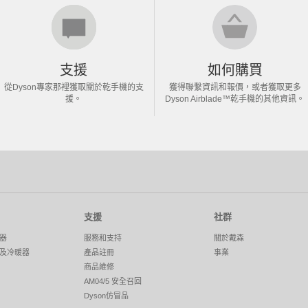
支援
如何購買
從Dyson專家那裡獲取關於乾手機的支
獲得聯繫資訊和報價，或者獲取更多
援。
Dyson Airblade™乾手機的其他資訊。
支援
社群
器
服務和支持
關於戴森
及冷暖器
產品註冊
事業
商品維修
AM04/5 安全召回
Dyson仿冒品