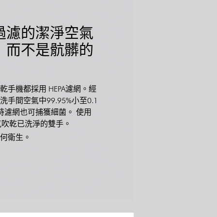
A過濾的潔淨空氣
 而不是骯髒的
ade™ 乾手機都採用 HEPA濾網。經
手間空氣中99.95%小至0.1
時濾網也可捕獲細菌。 使用
空氣吹乾已洗淨的雙手。
何衛生。