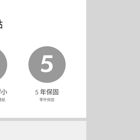
點
響小
5 年保固
費紙
零件保固