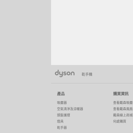
乾手機
產品
購買資訊
吸塵器
查看戴森吸塵
空氣清淨及涼暖器
查看戴森風扇
頭髮護理
戴森線上商城
燈具
何處購買
乾手器