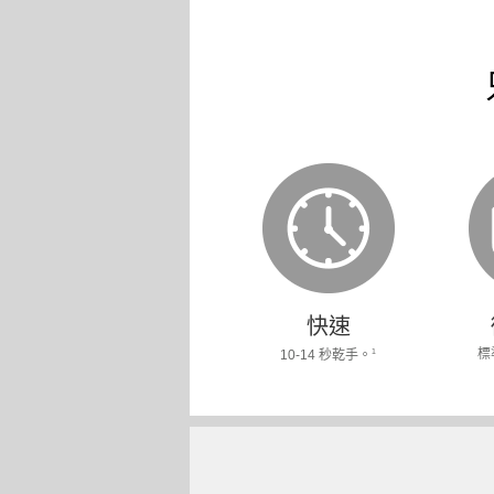
快速
標
1
10-14 秒乾手。