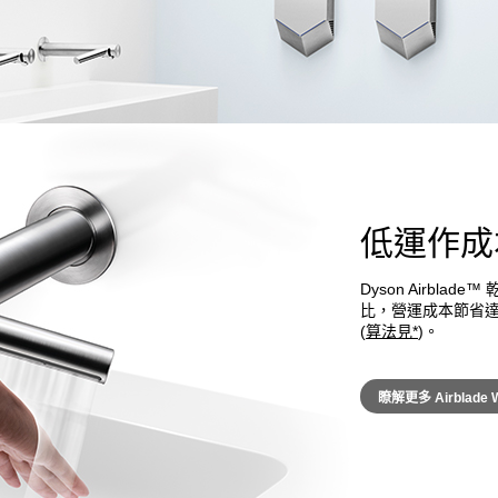
低運作成
Dyson Airbl
比，營運成本節省達
(
算法見*
)。
瞭解更多 Airblade 