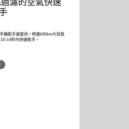
PA過濾的空氣快速
手
de™乾手機乾手速度快。時速690km片狀氣
10-14秒內快速乾手。
V