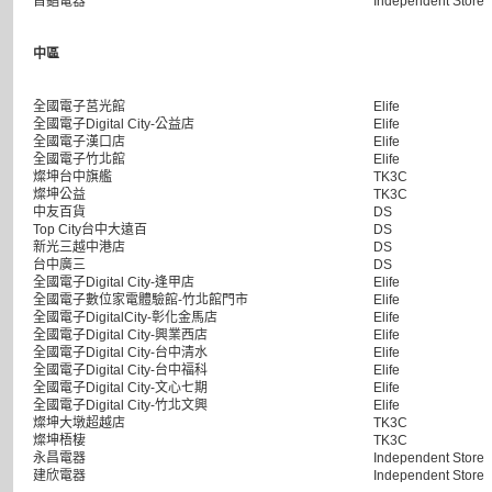
首錩電器
Independent Store
中區
全國電子莒光館
Elife
全國電子Digital City-公益店
Elife
全國電子漢口店
Elife
全國電子竹北館
Elife
燦坤台中旗艦
TK3C
燦坤公益
TK3C
中友百貨
DS
Top City台中大遠百
DS
新光三越中港店
DS
台中廣三
DS
全國電子Digital City-逢甲店
Elife
全國電子數位家電體驗館-竹北館門市
Elife
全國電子DigitalCity-彰化金馬店
Elife
全國電子Digital City-興業西店
Elife
全國電子Digital City-台中清水
Elife
全國電子Digital City-台中福科
Elife
全國電子Digital City-文心七期
Elife
全國電子Digital City-竹北文興
Elife
燦坤大墩超越店
TK3C
燦坤梧棲
TK3C
永昌電器
Independent Store
建欣電器
Independent Store