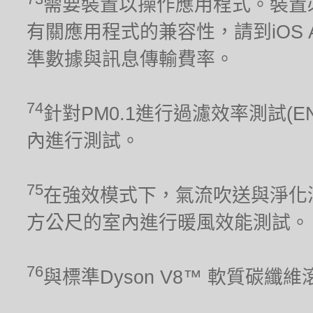
需要裝置以操作應用程式。裝置
有關應用程式的兼容性，請到iOS Ap
準數據與訊息傳輸費率。
74
針對PM0.1進行過濾效率測試(E
內進行測試。
75
在強效模式下，氣流吹送與淨化涵
方公尺的室內進行暖風效能測試。
76
與標準Dyson V8™ 軟質碳纖