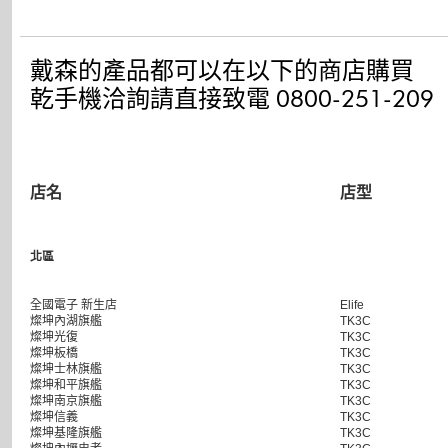
戴森的產品都可以在以下的商店購買
乾手機洽詢請直接致電 0800-251-209
店名
店型
北區
全國電子 新生店
Elife
燦坤內湖旗艦
TK3C
燦坤光復
TK3C
燦坤板橋
TK3C
燦坤士林旗艦
TK3C
燦坤和平旗艦
TK3C
燦坤南京旗艦
TK3C
燦坤信義
TK3C
燦坤基隆旗艦
TK3C