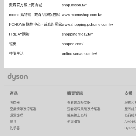
戴森官方線上商店城
shop.dyson.tw/
momo 購物網 - 戴森品牌旗艦館
www.momoshop.com.tw
PCHOME 購物中心 - 戴森旗艦館
www.shopping.pchome.com.tw
FRIDAY購物
shopping.friday.tw/
蝦皮
shopee.com/
神腦生活
online.senao.com.tw/
產品
購買資訊
支援
吸塵器
查看戴森吸塵器
服務和
空氣清淨及涼暖器
查看戴森風扇及冷暖器
產品註
頭髮護理
戴森線上商城
商品維
燈具
何處購買
AM04
乾手器
Dyso