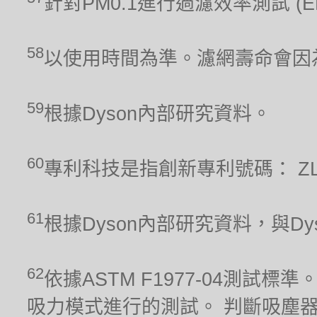
針對PM0.1進行過濾效率測試 (
58
以使用時間為準。濾網壽命會因
59
根據Dyson內部研究資料。
60
專利科技是指創新專利號碼： ZL 201
61
根據Dyson內部研究資料，與Dyso
62
依據ASTM F1977-04測
吸力模式進行的測試。 判斷吸塵