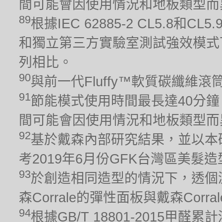
間可能會因使用情況和地板類型而
89
根據IEC 62885-2 CL5.8
和獨立第三方實驗室測試強效模式下
列相比。
90
與前一代Fluffy™軟質碳纖維
91
節能模式使用時間最長達40分鐘
間可能會因使用情況和地板類型而
92
基於戴森內部研究結果，並以本
考2019年6月份GFK台灣區美髮
93
於創造相同造型的情況下，透個
森Corrale的彈性面板與戴森Cor
94
根據GB/T 18801-2015