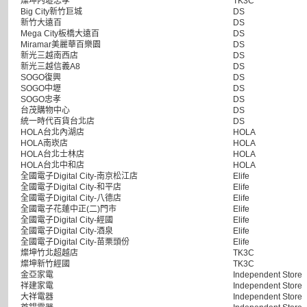
燦坤內壢忠孝
TK3C
Big City新竹巨城
DS
新竹大遠百
DS
Mega City板橋大遠百
DS
Miramar美麗華百樂園
DS
新光三越南西店
DS
新光三越信義A8
DS
SOGO復興
DS
SOGO中壢
DS
SOGO忠孝
DS
台茂購物中心
DS
統一時代百貨台北店
DS
HOLA台北內湖店
HOLA
HOLA南崁店
HOLA
HOLA台北士林店
HOLA
HOLA台北中和店
HOLA
全國電子Digital City-南京松江店
Elife
全國電子Digital City-和平店
Elife
全國電子Digital City-八德店
Elife
全國電子花蓮中正(二)門市
Elife
全國電子Digital City-經國
Elife
全國電子Digital City-酒泉
Elife
全國電子Digital City-苗栗頭份
Elife
燦坤竹北超越店
TK3C
燦坤新竹經國
TK3C
金亞家電
Independent Store
祥建家電
Independent Store
大祥電器
Independent Store