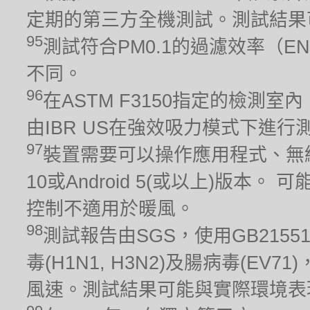
定期的第三方全機測試。測試結果
95
測試符合PM0.1的過濾效率（EN
不同。
96
在ASTM F3150指定的檢測室
由IBR US在強效吸力模式下進行測
97
裝置需要可以操作應用程式、無線
10或Android 5(或以上)版
控制不適用於暖風。
98
測試報告由SGS，使用GB215
毒(H1N1, H3N2)及腸病毒(EV
風速。測試結果可能與實際環境表