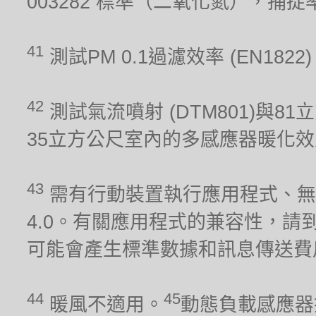
003282 標準（二氧化氮），捕
41
測試PM 0.1過濾效率 (EN1822
42
測試氣流噴射 (DTM801)與81
35立方公尺室內的多感應器暖化效能 (
43
需有行動裝置執行應用程式、無線網
4.0。有關應用程式的兼容性，請到iO
可能會產生標準數據和訊息傳送費
44
45
暖風不適用。
動態負載感應器