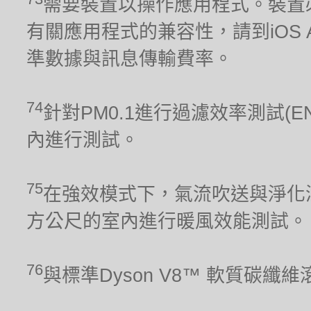
需要裝置以操作應用程式。裝置
有關應用程式的兼容性，請到iOS Ap
準數據與訊息傳輸費率。
74
針對PM0.1進行過濾效率測試(E
內進行測試。
75
在強效模式下，氣流吹送與淨化涵
方公尺的室內進行暖風效能測試。
76
與標準Dyson V8™ 軟質碳纖