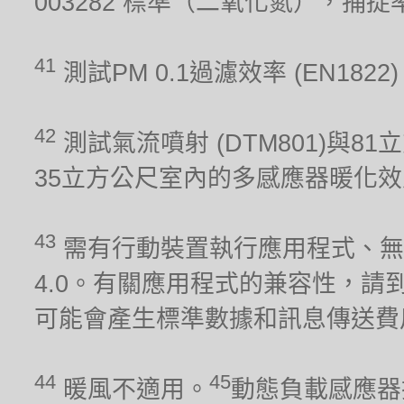
003282 標準（二氧化氮），捕
41
測試PM 0.1過濾效率 (EN1822
42
測試氣流噴射 (DTM801)與81
35立方公尺室內的多感應器暖化效能 (
43
需有行動裝置執行應用程式、無線網
4.0。有關應用程式的兼容性，請到iO
可能會產生標準數據和訊息傳送費
44
45
暖風不適用。
動態負載感應器