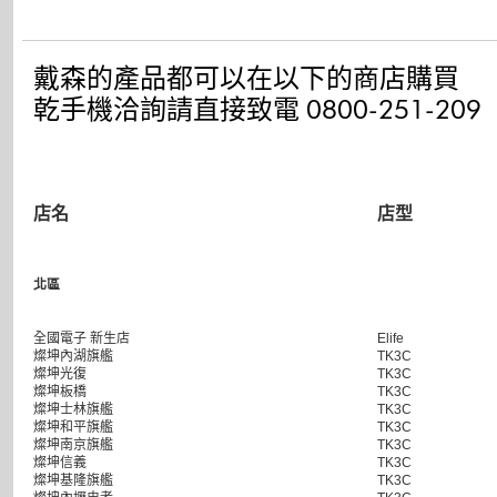
戴森的產品都可以在以下的商店購買
乾手機洽詢請直接致電 0800-251-209
店名
店型
北區
全國電子 新生店
Elife
燦坤內湖旗艦
TK3C
燦坤光復
TK3C
燦坤板橋
TK3C
燦坤士林旗艦
TK3C
燦坤和平旗艦
TK3C
燦坤南京旗艦
TK3C
燦坤信義
TK3C
燦坤基隆旗艦
TK3C