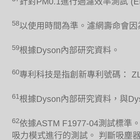
針對PM0.1進行過濾效率測試 (
58
以使用時間為準。濾網壽命會因
59
根據Dyson內部研究資料。
60
專利科技是指創新專利號碼： ZL 201
61
根據Dyson內部研究資料，與Dyso
62
依據ASTM F1977-04測
吸力模式進行的測試。 判斷吸塵