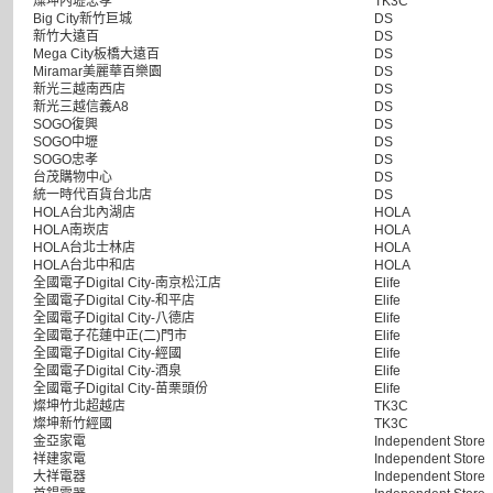
燦坤內壢忠孝
TK3C
Big City新竹巨城
DS
新竹大遠百
DS
Mega City板橋大遠百
DS
Miramar美麗華百樂園
DS
新光三越南西店
DS
新光三越信義A8
DS
SOGO復興
DS
SOGO中壢
DS
SOGO忠孝
DS
台茂購物中心
DS
統一時代百貨台北店
DS
HOLA台北內湖店
HOLA
HOLA南崁店
HOLA
HOLA台北士林店
HOLA
HOLA台北中和店
HOLA
全國電子Digital City-南京松江店
Elife
全國電子Digital City-和平店
Elife
全國電子Digital City-八德店
Elife
全國電子花蓮中正(二)門市
Elife
全國電子Digital City-經國
Elife
全國電子Digital City-酒泉
Elife
全國電子Digital City-苗栗頭份
Elife
燦坤竹北超越店
TK3C
燦坤新竹經國
TK3C
金亞家電
Independent Store
祥建家電
Independent Store
大祥電器
Independent Store