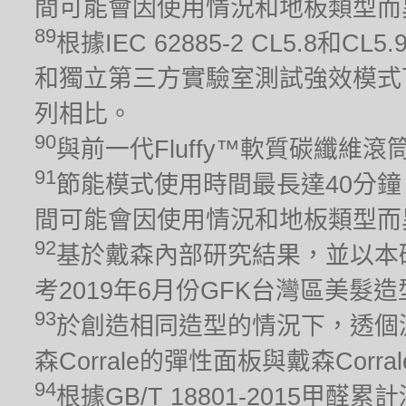
間可能會因使用情況和地板類型而
89
根據IEC 62885-2 CL5.8
和獨立第三方實驗室測試強效模式下
列相比。
90
與前一代Fluffy™軟質碳纖維
91
節能模式使用時間最長達40分鐘
間可能會因使用情況和地板類型而
92
基於戴森內部研究結果，並以本
考2019年6月份GFK台灣區美髮
93
於創造相同造型的情況下，透個
森Corrale的彈性面板與戴森Cor
94
根據GB/T 18801-2015