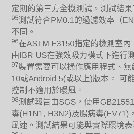
定期的第三方全機測試。測試結果
95
測試符合PM0.1的過濾效率（EN
不同。
96
在ASTM F3150指定的檢測室
由IBR US在強效吸力模式下進行測
97
裝置需要可以操作應用程式、無線
10或Android 5(或以上)版
控制不適用於暖風。
98
測試報告由SGS，使用GB215
毒(H1N1, H3N2)及腸病毒(EV
風速。測試結果可能與實際環境表