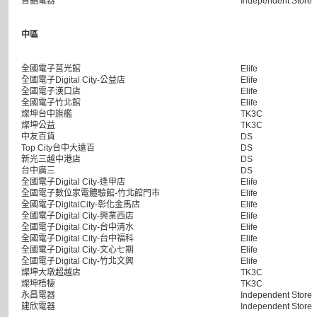
首錩電器
Independent Store
中區
全國電子莒光館
Elife
全國電子Digital City-公益店
Elife
全國電子漢口店
Elife
全國電子竹北館
Elife
燦坤台中旗艦
TK3C
燦坤公益
TK3C
中友百貨
DS
Top City台中大遠百
DS
新光三越中港店
DS
台中廣三
DS
全國電子Digital City-逢甲店
Elife
全國電子數位家電體驗館-竹北館門市
Elife
全國電子DigitalCity-彰化金馬店
Elife
全國電子Digital City-興業西店
Elife
全國電子Digital City-台中清水
Elife
全國電子Digital City-台中福科
Elife
全國電子Digital City-文心七期
Elife
全國電子Digital City-竹北文興
Elife
燦坤大墩超越店
TK3C
燦坤梧棲
TK3C
永昌電器
Independent Store
建欣電器
Independent Store