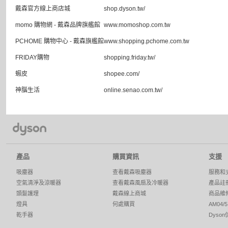
戴森官方線上商店城
shop.dyson.tw/
momo 購物網 - 戴森品牌旗艦館
www.momoshop.com.tw
PCHOME 購物中心 - 戴森旗艦館
www.shopping.pchome.com.tw
FRIDAY購物
shopping.friday.tw/
蝦皮
shopee.com/
神腦生活
online.senao.com.tw/
產品
購買資訊
支援
吸塵器
查看戴森吸塵器
服務和
空氣清淨及涼暖器
查看戴森風扇及冷暖器
產品註
頭髮護理
戴森線上商城
商品維
燈具
何處購買
AM04
乾手器
Dyso