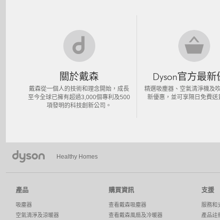
關於戴森
Dyson官方最
戴森從一個人的技術和理念開始，成長
精選吸塵器、空氣清淨機及
至今全球已擁有超過3,000個專利及500
新優惠，並可享隔日免費送
項發明的科技創新公司。
Healthy Homes
產品
購買資訊
支援
吸塵器
查看戴森吸塵器
服務和
空氣清淨及涼暖器
查看戴森風扇及冷暖器
產品註