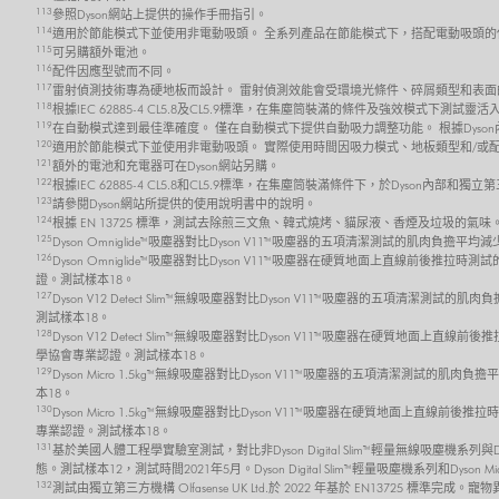
113
參照Dyson網站上提供的操作手冊指引。
114
適用於節能模式下並使用非電動吸頭。 全系列產品在節能模式下，搭配電動吸頭的
115
可另購額外電池。
116
配件因應型號而不同。
117
雷射偵測技術專為硬地板而設計。 雷射偵測效能會受環境光條件、碎屑類型和表面
118
根據IEC 62885-4 CL5.8及CL5.9標準，在集塵筒裝滿的條件及強效模式
119
在自動模式達到最佳準確度。 僅在自動模式下提供自動吸力調整功能。 根據Dyso
120
適用於節能模式下並使用非電動吸頭。 實際使用時間因吸力模式、地板類型和/或
121
額外的電池和充電器可在Dyson網站另購。
122
根據IEC 62885-4 CL5.8和CL5.9標準，在集塵筒裝滿條件下，於Dyso
123
請參閱Dyson網站所提供的使用說明書中的說明。
124
根據 EN 13725 標準，測試去除煎三文魚、韓式燒烤、貓尿液、香煙及垃圾的氣味
125
Dyson Omniglide™吸塵器對比Dyson V11™吸塵器的五項清潔測試的肌肉負擔平
126
Dyson Omniglide™吸塵器對比Dyson V11™吸塵器在硬質地面上直線前後推拉時
證。測試樣本18。
127
Dyson V12 Detect Slim™ 無線吸塵器對比Dyson V11™吸塵器的五項清潔測試的
測試樣本18。
128
Dyson V12 Detect Slim™ 無線吸塵器對比Dyson V11™吸塵器在硬質地面上直線
學協會專業認證。測試樣本18。
129
Dyson Micro 1.5kg™ 無線吸塵器對比Dyson V11™吸塵器的五項清潔測試的肌肉
本18。
130
Dyson Micro 1.5kg™ 無線吸塵器對比Dyson V11™吸塵器在硬質地面上直線前後
專業認證。測試樣本18。
131
基於美國人體工程學實驗室測試，對比非Dyson Digital Slim™ 輕量無線吸塵機系
態。測試樣本12，測試時間2021年5月。Dyson Digital Slim™ 輕量吸塵機系列和Dyson 
132
測試由獨立第三方機構 Olfasense UK Ltd.於 2022 年基於 EN13725