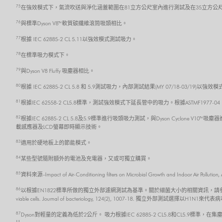
75
在強效模式下，氣流吹送與淨化涵蓋範圍在81立方公尺室內進行測試及在35立方公
76
與標準Dyson V8™ 軟質碳纖維滾筒吸頭相比。
77
根據 IEC 62885-2 CL 5.11以強效模式測試吸力。
78
在標準吸力模式下。
79
與Dyson V8 Fluffy 吸塵器相比。
80
根據 IEC 62885-2 CL 5.8 和 5.9測試吸力，內部測試結果(MY 07/18-03/19
81
根據IEC 62558-2 CL5.8標準，測試強效模式下延長管中的吸力。根據ASTMF1977
82
根據IEC 62885-2 CL 5.8及5.9標準進行吸頭吸力測試，與Dyson Cycl
載感應器及LCD螢幕即時顯示技術。
83
適用於硬地板上的節能模式。
84
某些型號隨附額外的電池及充電器，又或可獨立購買。
85
資料來源–Impact of Air-Conditioning filters on Microbial Growth and 
86
以根據EN1822標準所做的獨立外部濾網測試為基準。關於細菌大小的相關資訊，請參考 Robertson, J., Gomersall,
viable cells. Journal of bacteriology, 124(2), 1007-18. 獨立外部測試選擇以H1N1來代
87
Dyson對輕量的定義為低於2公斤。 吸力根據IEC 62885-2 CL5.8和CL5.9