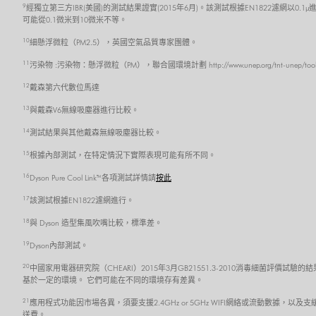
9
經獨立第三方IBR(美國)的測試結果證實(2015年6月)。該測試根據EN1822濾網以0.1µ
可能從0.1微米到10微米不等。
10
細懸浮微粒（PM2.5），英國空氣品質專家團體。
11
污染物 :污染物：懸浮微粒（PM），聯合國環境計劃 http://www.unep.org/tnt-unep/toolkit/pol
12
戴森第六代數位馬達
13
與戴森V6無線吸塵器進行比較。
14
測試結果與其他戴森無線吸塵器比較。
15
根據內部測試，在特定情況下實際表現可能有所不同。
16
Dyson Pure Cool Link™ 各項測試詳情請
按此
17
該測試根據EN1822濾網進行。
18
與 Dyson 造型集風吹嘴比較，標準差。
19
Dyson內部測試。
20
中國家用電器研究院（CHEARI）2015年3月GB21551.3-2010消毒細菌評價試驗的
基於一定的環境。 它們可能在不同的環境存有差異。
21
應用程式功能因市場各異，須要支援2.4GHz or 5GHz WIFI網絡或流動數據，以及
送費。