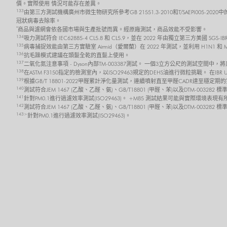
價。實際使用 情況可能存在差異。
133
由第三方測試機構廣州市微生物研究所參考GB 21551.3-2010和T/SAEPI00
冠狀病毒去除率。
*
商品與濾網會依各國市場與生產批號而異。經原廠測試，商品效能不受影響。
134
吸力測試符合 IEC62885-4 CL5.8 和 CL5.9，並在 2022 年由獨立第三方美
135
病毒捕捉效能由第三方實驗室 Airmid（愛爾蘭）在 2022 年測試，並利用 H1N1 和
136
抗毛躁模式建議在頭髮全乾的直髮上使用。
137
二氧化氮注意事項 - Dyson內部TM-003387測試。 一個3立方公尺的測試空間中
138
在ASTM F3150指定的檢測室內，以ISO29463規定的DEHS油進行微粒挑戰。 在I
139
根據GB/T 18801-2022甲醛累計淨化量測試，連續噴射直至甲醛CADR達至
140
測試符合JEM 1467 (乙酸、乙醛、氨)、GB/T18801 (甲醛、苯)以及DTM-0032
141
針對PM0.1進行過濾效率測試(ISO29463)。 +M85 測試結果可能與實際環境表現
142
測試符合JEM 1467 (乙酸、乙醛、氨)、GB/T18801 (甲醛、苯)以及DTM-003
143>
針對PM0.1進行過濾效率測試(ISO29463)。