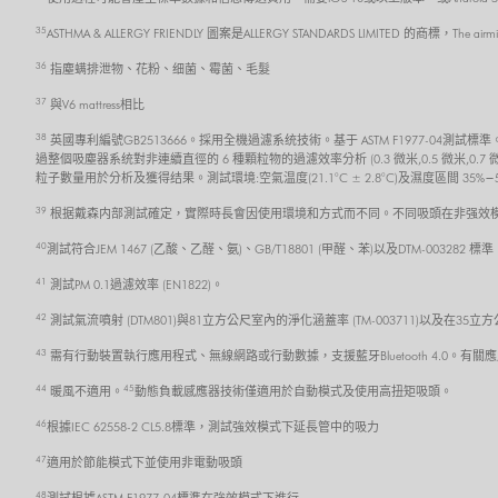
35
ASTHMA & ALLERGY FRIENDLY 圖案是ALLERGY STANDARDS LIMITED 的商標，The air
36
指塵螨排泄物、花粉、细菌、霉菌、毛髮
37
與V6 mattress相比
38
英國專利編號GB2513666。採用全機過濾系统技術。基于 ASTM F1977-0
過整個吸塵器系统對非連續直徑的 6 種顆粒物的過濾效率分析 (0.3 微米,0.5 微米,0.7
粒子數量用於分析及獲得结果。測試環境:空氣温度(21.1°C ± 2.8°C)及濕度區間 35%−
39
根据戴森内部測試確定，實際時長會因使用環境和方式而不同。不同吸頭在非强效模
40
測試符合JEM 1467 (乙酸、乙醛、氨)、GB/T18801 (甲醛、苯)以及DTM-0032
41
測試PM 0.1過濾效率 (EN1822)。
42
測試氣流噴射 (DTM801)與81立方公尺室內的淨化涵蓋率 (TM-003711)以及在35立
43
需有行動裝置執行應用程式、無線網路或行動數據，支援藍牙Bluetooth 4.0。有關應
44
45
暖風不適用。
動態負載感應器技術僅適用於自動模式及使用高扭矩吸頭。
46
根據IEC 62558-2 CL5.8標準，測試強效模式下延長管中的吸力
47
適用於節能模式下並使用非電動吸頭
48