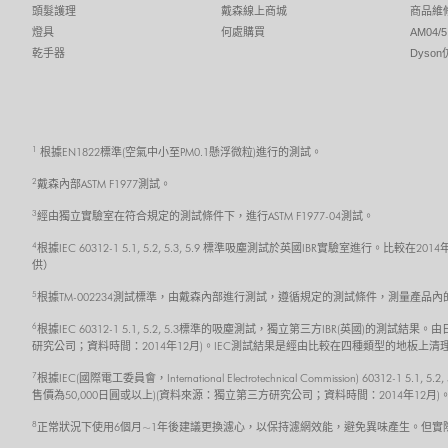
頭髮護理
戴森線上商城
商品維
燈具
何處購買
AM04
乾手器
Dyso
1
根據EN1822標準(空氣中小至PM0.1懸浮微粒)進行的測試。
2
戴森內部ASTM F1977測試。
3
經由獨立實驗室在符合規定的測試條件下，進行ASTM F1977-04測試。
4
根據IEC 60312-1 5.1, 5.2, 5.3, 5.9 標準吸塵測試於英國IBR實驗室
供）
5
根據TM-002234測試標準，由戴森內部進行測試，遵循規定的測試條件，測量產品
6
根據IEC 60312-1 5.1, 5.2, 5.3標準的吸塵測試，獨立第三方IBR(英國)
研究公司；資料時間：2014年12月)。IEC測試結果是經由比較在四種類型的地板
7
根據IEC(國際電工委員會，International Electrotechnical Commission) 6
售價為50,000日圓或以上)(資料來源：獨立第三方研究公司；資料時間：2014年
8
正常狀況下使用6個月~1年後建議更換濾心，以保持濾網效能，避免異味產生。但實