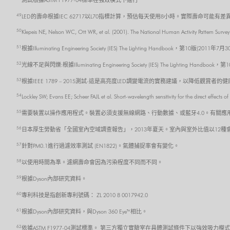
測試根據ASTM F1977-04標準在強效模式下進行
49
LED的壽命根據IEC 62717以L70指標計算，預估每天使用8小時。實際壽命可能有差
50
Klepeis NE, Nelson WC, Ott WR, et al. (2001). The National Human Activity Pattern Survey
51
根據Illuminating Engineering Society (IES) The Lighting Handbook，第10版(2011年7月
52
光線不足與閃爍:根據Illuminating Engineering Society (IES) The Lighting Handboo
53
根據IEEE 1789 – 2015測試-這是高亮度LED調變電流的實務建議，以降低觀賞者的
54
Lockley SW; Evans EE; Scheer FAJL et al. Short-wavelength sensitivity for the direct effect
55
需要裝置以操作應用程式。裝置必須支援無線網路、行動數據、或藍牙4.0。有關應用程式的
56
日本厚生勞動省「全國室內空域調查報告」，2013年夏天。室內與室外比值以12
57
針對PM0.1進行過濾效率測試 (EN1822)。氣體捕捉率會有變化。
58
以使用時間為準。濾網壽命會因為污染程度不同而不同。
59
根據Dyson內部研究資料。
60
專利科技是指創新專利號碼： ZL 2010 8 0017942.0
61
根據Dyson內部研究資料，與Dyson 360 Eye™相比。
62
依據ASTM F1977-04測試標準。 第三方獨立實驗室在具體測試條件下以強效