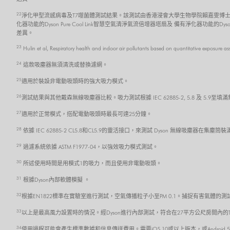
22
淨化甲型流感病毒及T7噬菌體測試結果。該測試由香港浸會大學生物學院賴嘉雯博士
化器功能的Dyson Pure Cool Link智慧空氣清淨氣流倍增器塔扇及 備有淨化器功能的
差異。
23
Hulin et al, Respiratory health and indoor air pollutants based on quantitative exposure a
24
這款吸塵器無須清洗或替換濾網。
25
適用於裝設非電動吸頭時的強大吸力模式。
26
測試結果與其他戴森無線吸塵器比較。吸力測試根據 IEC 62885-2, 5.8 及 5.
27
適用於正常模式，搭配電動吸頭時最長可達25分鐘。
28
依據 IEC 62885-2 CL5.8和CL5.9的靈活接口，來測試 Dyson 無線吸塵器在
29
過濾系統依據 ASTM F1977-04，以強效吸力模式測試。
30
所述使用時間是用模式1的吸力，而且使用非電動吸頭。
31
根據Dyson內部軟體模擬 。
32
根據EN1822標準在實驗室進行測試，空氣傳播粒子小至PM 0.1。捕捉有害氣體的測試
33
以上是最高風力設置時的情況。經Dyson進行內部測試，符合在27平方公尺房間內的TM-
34
使用過程可能會產生標準數據和信息傳送費用。需要iOS 10或以上版本，或Androi