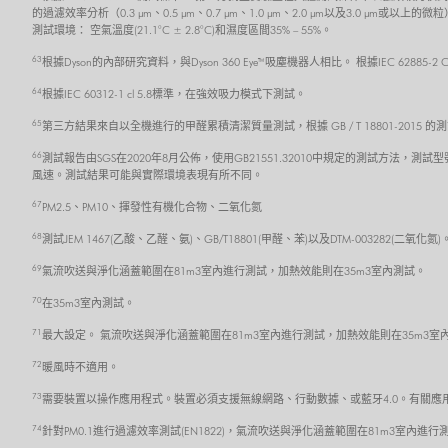
的過濾效率分析（0.3 μm、0.5 μm、0.7 μm、1.0 μm、2.0 μm以及3
測試環境： 空氣溫度(21.1°C ± 2.8°C)和濕度區間35% – 55%。
63
根據Dyson的內部研究資料，與Dyson 360 Eye™吸塵機器人相比。 根據IEC 62885
64
根據IEC 60312-1 cl 5.8標準，在強效吸力模式下測試。
65
第三方結果來自以全機進行的甲醛累積清潔質量測試，根據 GB / T 18801-201
66
測試報告由SGS在2020年8月公佈，使用GB21551.32010中規定的測試方法，測試型
風速。測試結果可能與實際環境表現有所不同。
67
PM2.5、PM10、揮發性有機化合物、二氧化氮
68
測試JEM 1467(乙酸、乙醛、氨)、GB/T18801(甲醛、苯)以及DTM-003282(二氧化
69
氣流吹送與淨化涵蓋範圍在81m3室內進行測試，加熱效能則在35m3室內測試。
70
在35m3室內測試。
71
最大設定。 氣流吹送與淨化涵蓋範圍在81m3室內進行測試，加熱效能則在35m3室
72
暖風時不適用。
73
需要裝置以操作應用程式。裝置必須支援無線網路、行動數據、或藍牙4.0。有關應用程式的
74
針對PM0.1進行過濾效率測試(EN1822)，氣流吹送與淨化涵蓋範圍在81m3室內進行