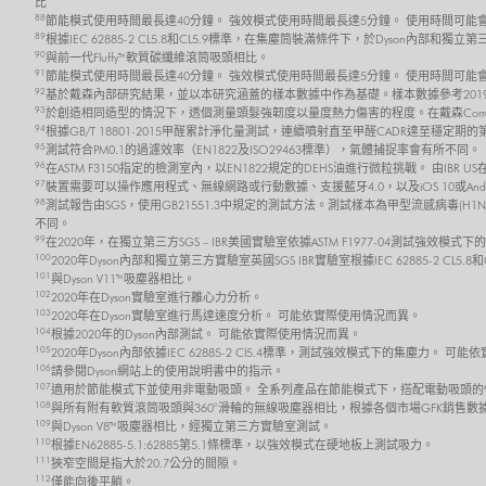
比
88
節能模式使用時間最長達40分鐘。 強效模式使用時間最長達5分鐘。 使用時間可
89
根據IEC 62885-2 CL5.8和CL5.9標準，在集塵筒裝滿條件下，於Dyson內部
90
與前一代Fluffy™軟質碳纖維滾筒吸頭相比。
91
節能模式使用時間最長達40分鐘。 強效模式使用時間最長達5分鐘。 使用時間可
92
基於戴森內部研究結果，並以本研究涵蓋的樣本數據中作為基礎。樣本數據參考2019
93
於創造相同造型的情況下，透個測量頭髮強韌度以量度熱力傷害的程度。在戴森Corral
94
根據GB/T 18801-2015甲醛累計淨化量測試，連續噴射直至甲醛CADR達至穩
95
測試符合PM0.1的過濾效率（EN1822及ISO29463標準），氣體捕捉率會有所不同。
96
在ASTM F3150指定的檢測室內，以EN1822規定的DEHS油進行微粒挑戰。 由IBR
97
裝置需要可以操作應用程式、無線網路或行動數據、支援藍牙4.0，以及iOS 10或And
98
測試報告由SGS，使用GB21551.3中規定的測試方法。測試樣本為甲型流感病毒(H1N
不同。
99
在2020年，在獨立第三方SGS – IBR美國實驗室依據ASTM F1977-04測試強效模式
100
2020年Dyson內部和獨立第三方實驗室英國SGS IBR實驗室根據IEC 62885-2 C
101
與Dyson V11™吸塵器相比。
102
2020年在Dyson實驗室進行離心力分析。
103
2020年在Dyson實驗室進行馬達速度分析。 可能依實際使用情況而異。
104
根據2020年的Dyson內部測試。 可能依實際使用情況而異。
105
2020年Dyson內部依據IEC 62885-2 Cl5.4標準，測試強效模式下的集塵力。 
106
請參閱Dyson網站上的使用說明書中的指示。
107
適用於節能模式下並使用非電動吸頭。 全系列產品在節能模式下，搭配電動吸頭的
108
與所有附有軟質滾筒吸頭與360°滑輪的無線吸塵器相比，根據各個市場GFK銷售數
109
與Dyson V8™吸塵器相比，經獨立第三方實驗室測試。
110
根據EN62885-5.1:62885第5.1條標準，以強效模式在硬地板上測試吸力。
111
狹窄空間是指大於20.7公分的間隙。
112
僅能向後平躺。