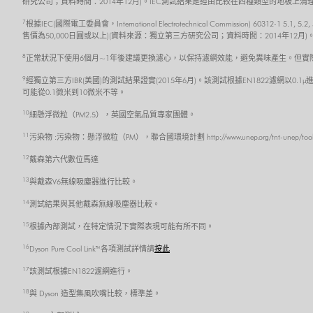
研究公司；資料時間：2014年12月)。IEC測試結果是經由比較在四種類型的地板
7
根據IEC(國際電工委員會，International Electrotechnical Commission) 6
售價為50,000日圓或以上)(資料來源：獨立第三方研究公司；資料時間：2014年
8
正常狀況下使用6個月~1年後建議更換濾心，以保持濾網效能，避免異味產生。但實
9
經獨立第三方IBR(美國)的測試結果證實(2015年6月)。該測試根據EN1822濾網以0.1µ
可能從0.1微米到10微米不等。
10
細懸浮微粒（PM2.5），英國空氣品質專家團體。
11
污染物 :污染物：懸浮微粒（PM），聯合國環境計劃 http://www.unep.org/tnt-unep/toolkit/pol
12
戴森第六代數位馬達
13
與戴森V6無線吸塵器進行比較。
14
測試結果與其他戴森無線吸塵器比較。
15
根據內部測試，在特定情況下實際表現可能有所不同。
16
Dyson Pure Cool Link™ 各項測試詳情請
按此
17
該測試根據EN1822濾網進行。
18
與 Dyson 造型集風吹嘴比較，標準差。