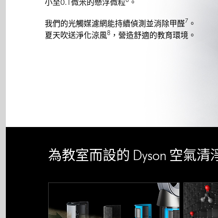
小至0.1微米的懸浮微粒
。
7
我們的光觸媒濾網能持續偵測並消除甲醛
。
8
夏天吹送淨化涼風
，營造舒適的教育環境。
為教室而設的 Dyson 空氣清