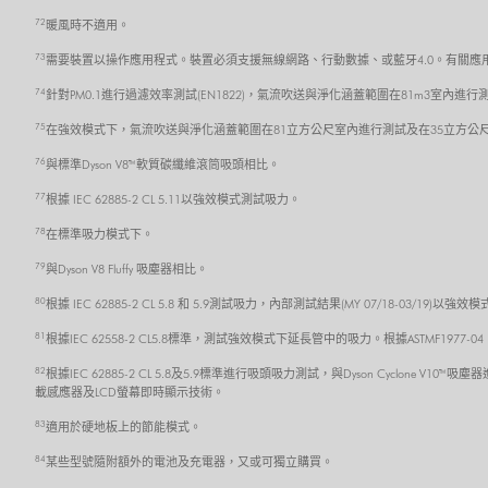
72
暖風時不適用。
73
需要裝置以操作應用程式。裝置必須支援無線網路、行動數據、或藍牙4.0。有關應用程式的
74
針對PM0.1進行過濾效率測試(EN1822)，氣流吹送與淨化涵蓋範圍在81m3室內進行
75
在強效模式下，氣流吹送與淨化涵蓋範圍在81立方公尺室內進行測試及在35立方公
76
與標準Dyson V8™ 軟質碳纖維滾筒吸頭相比。
77
根據 IEC 62885-2 CL 5.11以強效模式測試吸力。
78
在標準吸力模式下。
79
與Dyson V8 Fluffy 吸塵器相比。
80
根據 IEC 62885-2 CL 5.8 和 5.9測試吸力，內部測試結果(MY 07/18-03/19
81
根據IEC 62558-2 CL5.8標準，測試強效模式下延長管中的吸力。根據ASTMF1977
82
根據IEC 62885-2 CL 5.8及5.9標準進行吸頭吸力測試，與Dyson Cycl
載感應器及LCD螢幕即時顯示技術。
83
適用於硬地板上的節能模式。
84
某些型號隨附額外的電池及充電器，又或可獨立購買。