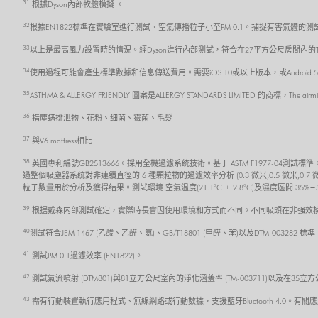
31
根據Dyson內部軟體模擬 。
32
根據EN1822標準在實驗室進行測試，空氣傳播粒子小至PM 0.1。捕捉有害氣體的測試
33
以上是最高風力設置時的情況。經Dyson進行內部測試，符合在27平方公尺房間內的TM-
34
使用過程可能會產生標準數據和信息傳送費用。需要iOS 10或以上版本，或Androi
35
ASTHMA & ALLERGY FRIENDLY 圖案是ALLERGY STANDARDS LIMITED 的商標，The air
36
指塵螨排泄物、花粉、细菌、霉菌、毛髮
37
與V6 mattress相比
38
英國專利編號GB2513666。採用全機過濾系统技術。基于 ASTM F1977-0
過整個吸塵器系统對非連續直徑的 6 種顆粒物的過濾效率分析 (0.3 微米,0.5 微米,0.7
粒子數量用於分析及獲得结果。測試環境:空氣温度(21.1°C ± 2.8°C)及濕度區間 35%−
39
根据戴森内部測試確定，實際時長會因使用環境和方式而不同。不同吸頭在非强效模
40
測試符合JEM 1467 (乙酸、乙醛、氨)、GB/T18801 (甲醛、苯)以及DTM-0032
41
測試PM 0.1過濾效率 (EN1822)。
42
測試氣流噴射 (DTM801)與81立方公尺室內的淨化涵蓋率 (TM-003711)以及在35立
43
需有行動裝置執行應用程式、無線網路或行動數據，支援藍牙Bluetooth 4.0。有關應