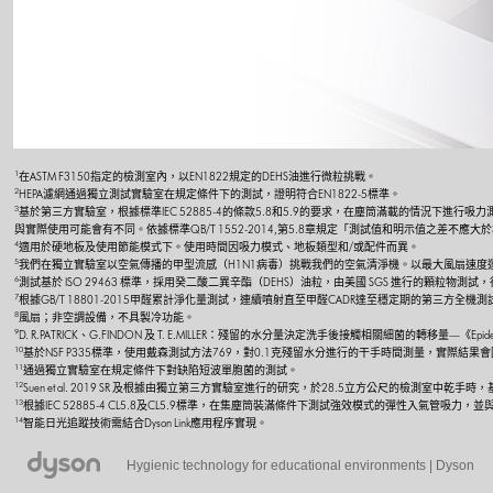
1
在ASTM F3150指定的檢測室內，以EN1822規定的DEHS油進行微粒挑戰。
2
HEPA濾網通過獨立測試實驗室在規定條件下的測試，證明符合EN1822-5標準。
3
基於第三方實驗室，根據標準IEC 52885-4的條款5.8和5.9的要求，在塵筒滿載的情況下
與實際使用可能會有不同。依據標準QB/T 1552-2014,第5.8章規定「測試值和明示值之差不
4
適用於硬地板及使用節能模式下。使用時間因吸力模式、地板類型和/或配件而異。
5
我們在獨立實驗室以空氣傳播的甲型流感（H1N1病毒）挑戰我們的空氣清淨機。以最大風扇速度
6
測試基於 ISO 29463 標準，採用癸二酸二異辛酯（DEHS）油粒，由美國 SGS 進行的顆粒物測試，得出濾
7
根據GB/T 18801-2015甲醛累計淨化量測試，連續噴射直至甲醛CADR達至穩定期的第三方全
8
風扇；非空調設備，不具製冷功能。
9
D. R.PATRICK、G.FINDON 及 T. E.MILLER：殘留的水分量決定洗手後接觸相關細菌的轉移量—《Epidemio
10
基於NSF P335標準，使用戴森測試方法769，對0.1克殘留水分進行的干手時間測量，實際結
11
通過獨立實驗室在規定條件下對缺陷短波單胞菌的測試。
12
Suen et al. 2019 SR 及根據由獨立第三方實驗室進行的研究，於28.5立方公尺的檢測室中乾
13
根據IEC 52885-4 CL5.8及CL5.9標準，在集塵筒裝滿條件下測試強效模式的彈性入氣管吸
14
智能日光追蹤技術需結合Dyson Link應用程序實現。
15
LED的壽命根據IEC 62717以L70指標計算，預估每天使用8小時。實際壽命可能有差異。
Hygienic technology for educational environments | Dyson