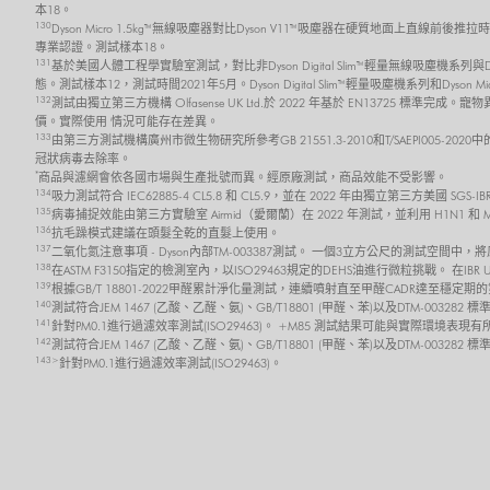
本18。
130
Dyson Micro 1.5kg™ 無線吸塵器對比Dyson V11™吸塵器在硬質地面上直線前後
專業認證。測試樣本18。
131
基於美國人體工程學實驗室測試，對比非Dyson Digital Slim™ 輕量無線吸塵機系
態。測試樣本12，測試時間2021年5月。Dyson Digital Slim™ 輕量吸塵機系列和Dyson 
132
測試由獨立第三方機構 Olfasense UK Ltd.於 2022 年基於 EN13725
價。實際使用 情況可能存在差異。
133
由第三方測試機構廣州市微生物研究所參考GB 21551.3-2010和T/SAEPI00
冠狀病毒去除率。
*
商品與濾網會依各國市場與生產批號而異。經原廠測試，商品效能不受影響。
134
吸力測試符合 IEC62885-4 CL5.8 和 CL5.9，並在 2022 年由獨立第三方美
135
病毒捕捉效能由第三方實驗室 Airmid（愛爾蘭）在 2022 年測試，並利用 H1N1 和
136
抗毛躁模式建議在頭髮全乾的直髮上使用。
137
二氧化氮注意事項 - Dyson內部TM-003387測試。 一個3立方公尺的測試空間中
138
在ASTM F3150指定的檢測室內，以ISO29463規定的DEHS油進行微粒挑戰。 在I
139
根據GB/T 18801-2022甲醛累計淨化量測試，連續噴射直至甲醛CADR達至
140
測試符合JEM 1467 (乙酸、乙醛、氨)、GB/T18801 (甲醛、苯)以及DTM-0032
141
針對PM0.1進行過濾效率測試(ISO29463)。 +M85 測試結果可能與實際環境表現
142
測試符合JEM 1467 (乙酸、乙醛、氨)、GB/T18801 (甲醛、苯)以及DTM-003
143>
針對PM0.1進行過濾效率測試(ISO29463)。