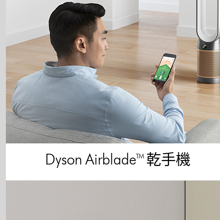
Dyson Airblade™ 乾手機