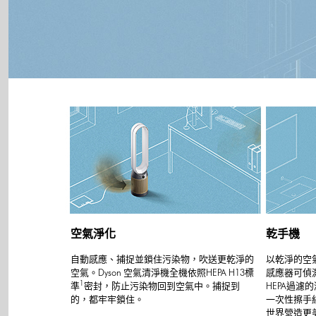
空氣淨化
乾手機
自動感應、捕捉並鎖住污染物，吹送更乾淨的
以乾淨的空
空氣。Dyson 空氣清淨機全機依照HEPA H13標
感應器可偵
1
準
密封，防止污染物回到空氣中。捕捉到
HEPA過濾
的，都牢牢鎖住。
一次性擦手
世界營造更