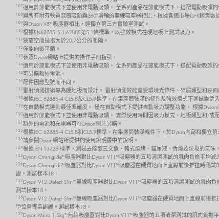
107
適用於節能模式下並使用非電動吸頭。 全系列產品在節能模式下，搭配電動吸頭的
108
與所有附有軟質滾筒吸頭與360°滑輪的無線吸塵器相比，根據各個市場GFK銷售數
109
與Dyson V8™吸塵器相比，經獨立第三方實驗室測試。
110
根據EN62885-5.1:62885第5.1條標準，以強效模式在硬地板上測試吸力。
111
狹窄空間是指大於20.7公分的間隙。
112
僅能向後平躺。
113
參照Dyson網站上提供的操作手冊指引。
114
適用於節能模式下並使用非電動吸頭。 全系列產品在節能模式下，搭配電動吸頭的
115
可另購額外電池。
116
配件因應型號而不同。
117
雷射偵測技術專為硬地板而設計。 雷射偵測效能會受環境光條件、碎屑類型和表面
118
根據IEC 62885-4 CL5.8及CL5.9標準，在集塵筒裝滿的條件及強效模式
119
在自動模式達到最佳準確度。 僅在自動模式下提供自動吸力調整功能。 根據Dyso
120
適用於節能模式下並使用非電動吸頭。 實際使用時間因吸力模式、地板類型和/或
121
額外的電池和充電器可在Dyson網站另購。
122
根據IEC 62885-4 CL5.8和CL5.9標準，在集塵筒裝滿條件下，於Dyso
123
請參閱Dyson網站所提供的使用說明書中的說明。
124
根據 EN 13725 標準，測試去除煎三文魚、韓式燒烤、貓尿液、香煙及垃圾的氣味
125
Dyson Omniglide™吸塵器對比Dyson V11™吸塵器的五項清潔測試的肌肉負擔平
126
Dyson Omniglide™吸塵器對比Dyson V11™吸塵器在硬質地面上直線前後推拉時
證。測試樣本18。
127
Dyson V12 Detect Slim™ 無線吸塵器對比Dyson V11™吸塵器的五項清潔測試的
測試樣本18。
128
Dyson V12 Detect Slim™ 無線吸塵器對比Dyson V11™吸塵器在硬質地面上直線
學協會專業認證。測試樣本18。
129
Dyson Micro 1.5kg™ 無線吸塵器對比Dyson V11™吸塵器的五項清潔測試的肌肉