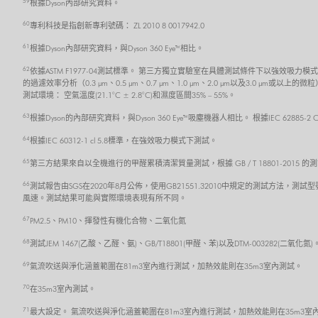
59
根據Dyson內部研究資料。
60
專利科技是指創新專利號碼： ZL 2010 8 0017942.0
61
根據Dyson內部研究資料，與Dyson 360 Eye™相比。
62
依據ASTM F1977-04測試標準。 第三方獨立實驗室在具體測試條件下以強效
的過濾效率分析（0.3 μm、0.5 μm、0.7 μm、1.0 μm、2.0 μm以及3
測試環境： 空氣溫度(21.1°C ± 2.8°C)和濕度區間35% – 55%。
63
根據Dyson的內部研究資料，與Dyson 360 Eye™吸塵機器人相比。 根據IEC 62885
64
根據IEC 60312-1 cl 5.8標準，在強效吸力模式下測試。
65
第三方結果來自以全機進行的甲醛累積清潔質量測試，根據 GB / T 18801-201
66
測試報告由SGS在2020年8月公佈，使用GB21551.32010中規定的測試方法，測試型
風速。測試結果可能與實際環境表現有所不同。
67
PM2.5、PM10、揮發性有機化合物、二氧化氮
68
測試JEM 1467(乙酸、乙醛、氨)、GB/T18801(甲醛、苯)以及DTM-003282(二氧化
69
氣流吹送與淨化涵蓋範圍在81m3室內進行測試，加熱效能則在35m3室內測試。
70
在35m3室內測試。
71
最大設定。 氣流吹送與淨化涵蓋範圍在81m3室內進行測試，加熱效能則在35m3室