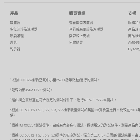
產品
購買資訊
支援
吸塵器
查看戴森吸塵器
服務和
空氣清淨及涼暖器
查看戴森風扇及冷暖器
產品註
頭髮護理
戴森線上商城
商品維
燈具
何處購買
AM04
乾手器
Dyso
1
根據EN1822標準(空氣中小至PM0.1懸浮微粒)進行的測試。
2
戴森內部ASTM F1977測試。
3
經由獨立實驗室在符合規定的測試條件下，進行ASTM F1977-04測試。
4
根據IEC 60312-1 5.1, 5.2, 5.3, 5.9 標準吸塵測試於英國IBR實驗室
供）
5
根據TM-002234測試標準，由戴森內部進行測試，遵循規定的測試條件，測量產品
6
根據IEC 60312-1 5.1, 5.2, 5.3標準的吸塵測試，獨立第三方IBR(英國)