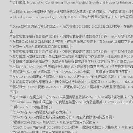
85
資料來源–Impact of Air-Conditioning filters on Microbial Growth and 
86
以根據EN1822標準所做的獨立外部濾網測試為基準。關於細菌大小的相關資訊，請參考 Robertson, J., Gomersall,
viable cells. Journal of bacteriology, 124(2), 1007-18. 獨立外部測試選擇以H1N1來代
87
Dyson對輕量的定義為低於2公斤。 吸力根據IEC 62885-2 CL5.8和CL5.9
比
88
節能模式使用時間最長達40分鐘。 強效模式使用時間最長達5分鐘。 使用時間可
89
根據IEC 62885-2 CL5.8和CL5.9標準，在集塵筒裝滿條件下，於Dyson內部
90
與前一代Fluffy™軟質碳纖維滾筒吸頭相比。
91
節能模式使用時間最長達40分鐘。 強效模式使用時間最長達5分鐘。 使用時間可
92
基於戴森內部研究結果，並以本研究涵蓋的樣本數據中作為基礎。樣本數據參考2019
93
於創造相同造型的情況下，透個測量頭髮強韌度以量度熱力傷害的程度。在戴森Corral
94
根據GB/T 18801-2015甲醛累計淨化量測試，連續噴射直至甲醛CADR達至穩
95
測試符合PM0.1的過濾效率（EN1822及ISO29463標準），氣體捕捉率會有所不同。
96
在ASTM F3150指定的檢測室內，以EN1822規定的DEHS油進行微粒挑戰。 由IBR
97
裝置需要可以操作應用程式、無線網路或行動數據、支援藍牙4.0，以及iOS 10或And
98
測試報告由SGS，使用GB21551.3中規定的測試方法。測試樣本為甲型流感病毒(H1N
不同。
99
在2020年，在獨立第三方SGS – IBR美國實驗室依據ASTM F1977-04測試強效模式
100
2020年Dyson內部和獨立第三方實驗室英國SGS IBR實驗室根據IEC 62885-2 C
101
與Dyson V11™吸塵器相比。
102
2020年在Dyson實驗室進行離心力分析。
103
2020年在Dyson實驗室進行馬達速度分析。 可能依實際使用情況而異。
104
根據2020年的Dyson內部測試。 可能依實際使用情況而異。
105
2020年Dyson內部依據IEC 62885-2 Cl5.4標準，測試強效模式下的集塵力。 
106
請參閱Dyson網站上的使用說明書中的指示。