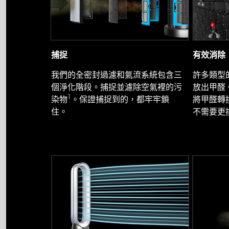
捕捉
有效消除
我們的全密封過濾和氣流系統包含三
許多類型
個淨化階段。捕捉並濾除空氣裡的污
放出甲醛。
1
染物
。保證捕捉到的，都牢牢鎖
將甲醛轉
住。
不需要更