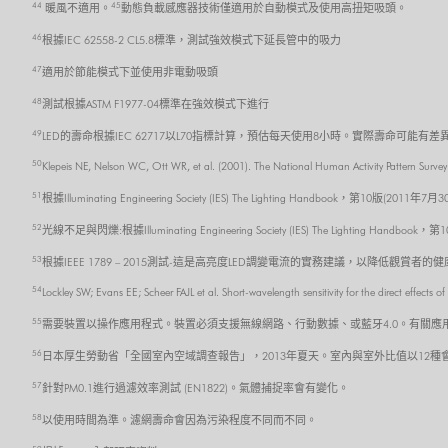
44
45
暖風不適用。
動態負載感應器技術僅適用於自動模式及使用高扭矩吸頭。
46
根據IEC 62558-2 CL5.8標準，測試強效模式下延長管中的吸力
47
適用於節能模式下並使用非電動吸頭
48
測試根據ASTM F1977-04標準在強效模式下進行
49
LED的壽命根據IEC 62717以L70指標計算，預估每天使用8小時。實際壽命可能有差
50
Klepeis NE, Nelson WC, Ott WR, et al. (2001). The National Human Activity Pattern Survey
51
根據Illuminating Engineering Society (IES) The Lighting Handbook，第10版(2011年7月
52
光線不足與閃爍:根據Illuminating Engineering Society (IES) The Lighting Handboo
53
根據IEEE 1789 – 2015測試-這是高亮度LED調變電流的實務建議，以降低觀賞者的
54
Lockley SW; Evans EE; Scheer FAJL et al. Short-wavelength sensitivity for the direct effect
55
需要裝置以操作應用程式。裝置必須支援無線網路、行動數據、或藍牙4.0。有關應用程式的
56
日本厚生勞動省「全國室內空域調查報告」，2013年夏天。室內與室外比值以12
57
針對PM0.1進行過濾效率測試 (EN1822)。氣體捕捉率會有變化。
58
以使用時間為準。濾網壽命會因為污染程度不同而不同。