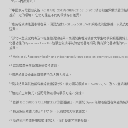
19
Dyson內部測試。
20
中國家用電器研究院（CHEARI）2015年3月GB21551.3-2010消毒細菌評價試驗的
基於一定的環境。 它們可能在不同的環境存有差異。
21
應用程式功能因市場各異，須要支援2.4GHz or 5GHz WIFI網絡或流動數據，以及
送費。
22
淨化甲型流感病毒及T7噬菌體測試結果。該測試由香港浸會大學生物學院賴嘉雯博士
化器功能的Dyson Pure Cool Link智慧空氣清淨氣流倍增器塔扇及 備有淨化器功能的
差異。
23
Hulin et al, Respiratory health and indoor air pollutants based on quantitative exposure a
24
這款吸塵器無須清洗或替換濾網。
25
適用於裝設非電動吸頭時的強大吸力模式。
26
測試結果與其他戴森無線吸塵器比較。吸力測試根據 IEC 62885-2, 5.8 及 5.
27
適用於正常模式，搭配電動吸頭時最長可達25分鐘。
28
依據 IEC 62885-2 CL5.8和CL5.9的靈活接口，來測試 Dyson 無線吸塵器在
29
過濾系統依據 ASTM F1977-04，以強效吸力模式測試。
30
所述使用時間是用模式1的吸力，而且使用非電動吸頭。