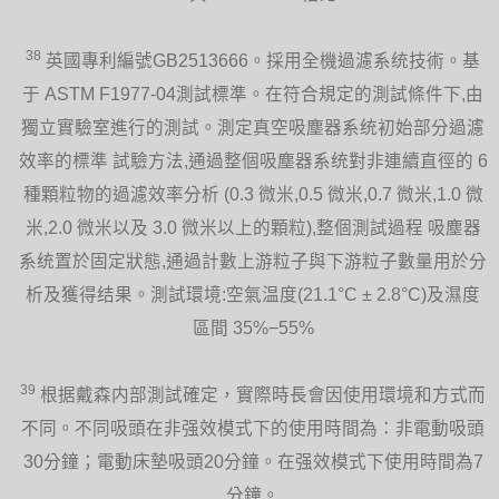
38
英國專利編號GB2513666。採用全機過濾系统技術。基
于 ASTM F1977-04測試標準。在符合規定的測試條件下,由
獨立實驗室進行的測試。測定真空吸塵器系统初始部分過濾
效率的標準 試驗方法,通過整個吸塵器系统對非連續直徑的 6
種顆粒物的過濾效率分析 (0.3 微米,0.5 微米,0.7 微米,1.0 微
米,2.0 微米以及 3.0 微米以上的顆粒),整個測試過程 吸塵器
系统置於固定狀態,通過計數上游粒子與下游粒子數量用於分
析及獲得结果。測試環境:空氣温度(21.1°C ± 2.8°C)及濕度
區間 35%−55%
39
根据戴森内部測試確定，實際時長會因使用環境和方式而
不同。不同吸頭在非强效模式下的使用時間為：非電動吸頭
30分鐘；電動床墊吸頭20分鐘。在强效模式下使用時間為7
分鐘。