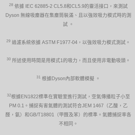
28
依據 IEC 62885-2 CL5.8和CL5.9的靈活接口，來測試
Dyson 無線吸塵器在集塵筒裝滿、且以強效吸力模式時的測
試 。
29
過濾系統依據 ASTM F1977-04，以強效吸力模式測試。
30
所述使用時間是用模式1的吸力，而且使用非電動吸頭。
31
根據Dyson內部軟體模擬 。
32
根據EN1822標準在實驗室進行測試，空氣傳播粒子小至
PM 0.1。捕捉有害氣體的測試符合JEM 1467（乙酸，乙
醛，氨）和GB/T18801（甲醛及苯）的標準。氣體捕捉率各
不相同。