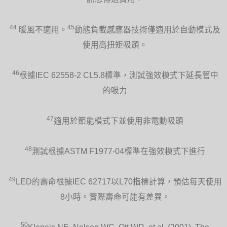
44
45
暖風不適用。
動態負載感應器技術僅適用於自動模式及
使用高扭矩吸頭。
46
根據IEC 62558-2 CL5.8標準，測試強效模式下延長管中
的吸力
47
適用於節能模式下並使用非電動吸頭
48
測試根據ASTM F1977-04標準在強效模式下進行
49
LED的壽命根據IEC 62717以L70指標計算，預估每天使用
8小時。實際壽命可能有差異。
50