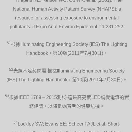
Klepeis NE, Nelson WC, Ott WR, et al. (2001). The
National Human Activity Pattern Survey (NHAPS): a
resource for assessing exposure to environmental
pollutants. J Expo Anal Environ Epidemiol. 11:231-252.
51
根據Illuminating Engineering Society (IES) The Lighting
Handbook，第10版(2011年7月30日)。
52
光線不足與閃爍:根據Illuminating Engineering Society
(IES) The Lighting Handbook，第10版(2011年7月30日)。
53
根據IEEE 1789 – 2015測試-這是高亮度LED調變電流的實
務建議，以降低觀賞者的健康危機。
54
Lockley SW; Evans EE; Scheer FAJL et al. Short-