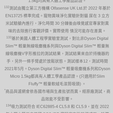
1.5kg均具有人體工學產品認證。
132
測試由獨立第三方機構 Olfasense UK Ltd.於 2022 年基於
EN13725 標準完成。寵物異味淨化實驗針對貓 尿在 3 立方
米試驗艙內進行，淨化時間 30 分鐘後由嗅覺感官專家對異
味的去除進行客觀評價。實際使用 情況可能存在差異。
133
基於美國人體工程學實驗室測試，對比非Dyson Digital
Slim™ 輕量無線吸塵機系列與Dyson Digital Slim™ 輕量無
線吸塵機V字形推拉的測試結果，測試結果來自於持機器的
手，另外一條手臂處於放鬆狀態。測試樣本12，測試時間
2021年5月。Dyson Digital Slim™ 輕量吸塵機系列和Dyson
Micro 1.5kg都具有人體工學產品認證。(只適用於Slim
Fluffy™ 輕量軟絨毛滾筒吸頭) 。
*
商品與濾網會依各國市場與生產批號而異。經原廠測試，商
品效能不受影響。
134
吸力測試符合 IEC62885-4 CL5.8 和 CL5.9，並在 2022