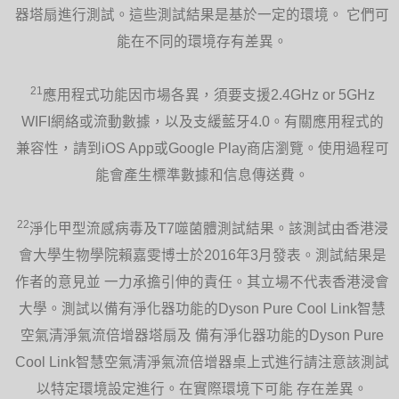
器塔扇進行測試。這些測試結果是基於一定的環境。 它們可
能在不同的環境存有差異。
21
應用程式功能因市場各異，須要支援2.4GHz or 5GHz
WIFI網絡或流動數據，以及支緩藍牙4.0。有關應用程式的
兼容性，請到iOS App或Google Play商店瀏覽。使用過程可
能會產生標準數據和信息傳送費。
22
淨化甲型流感病毒及T7噬菌體測試結果。該測試由香港浸
會大學生物學院賴嘉雯博士於2016年3月發表。測試結果是
作者的意見並 一力承擔引伸的責任。其立場不代表香港浸會
大學。測試以備有淨化器功能的Dyson Pure Cool Link智慧
空氣清淨氣流倍增器塔扇及 備有淨化器功能的Dyson Pure
Cool Link智慧空氣清淨氣流倍增器桌上式進行請注意該測試
以特定環境設定進行。在實際環境下可能 存在差異。