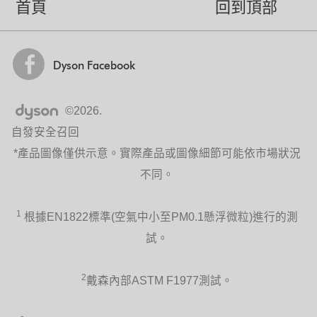
首頁
回到頂部
Dyson Facebook
©2026.
自發安全召回
*產品圖像僅供示意。實際產品或圖像細節可能依市場狀況
不同。
1
根據EN1822標準(空氣中小至PM0.1懸浮微粒)進行的測
試。
2
戴森內部ASTM F1977測試。