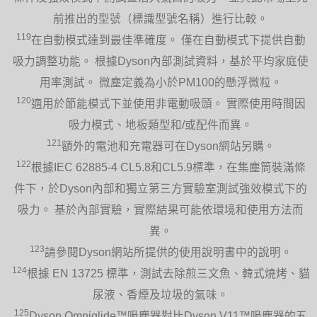
前推出的型號（標識型號名稱）進行比較。
119
在自動模式達到最佳準確度。 僅在自動模式下提供自動
吸力調整功能。 根據Dyson內部測試資料，基於平均家庭使
用率測試。 微塵定義為小於PM100的懸浮微粒。
120
適用於節能模式下並使用非電動吸頭。 實際使用時間因
吸力模式、地板類型和/或配件而異。
121
額外的電池和充電器可在Dyson網站另購。
122
根據IEC 62885-4 CL5.8和CL5.9標準，在集塵筒裝滿條
件下，於Dyson內部和獨立第三方實驗室測試強效模式下的
吸力。 基於內部實驗，實際結果可能依環境和使用方法而
異。
123
請參閱Dyson網站所提供的使用說明書中的說明。
124
根據 EN 13725 標準，測試去除煎三文魚、韓式燒烤、貓
尿液、香煙及垃圾的氣味。
125
Dyson Omniglide™吸塵器對比Dyson V11™吸塵器的五