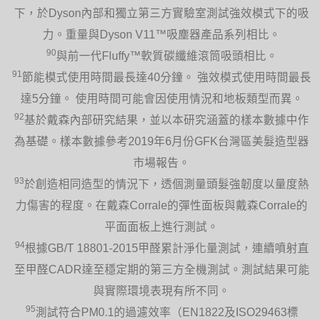
下，於Dyson內部和獨立第三方實驗室測試強效模式下的吸
力。重量與Dyson V11™吸塵器產品系列相比。
90
與前一代Fluffy™軟質碳纖維滾筒吸頭相比。
91
節能模式使用時間最長達40分鐘。 強效模式使用時間最長
達5分鐘。 使用時間可能會因使用情況和地板類型而異。
92
基於戴森內部研究結果，並以本研究涵蓋的樣本數據中作
為基礎。樣本數據參考2019年6月份GFK台灣區美髮造型器
市場報告。
93
於創造相同造型的情況下，透個測量頭髮強韌度以量度熱
力傷害的程度。在戴森Corrale的彈性面板與戴森Corrale的
平面面板上進行測試。
94
根據GB/T 18801-2015甲醛累計淨化量測試，連續噴射直
至甲醛CADR達至穩定期的第三方全機測試。測試結果可能
與實際環境表現有所不同。
95
測試符合PM0.1的過濾效率（EN1822及ISO29463標