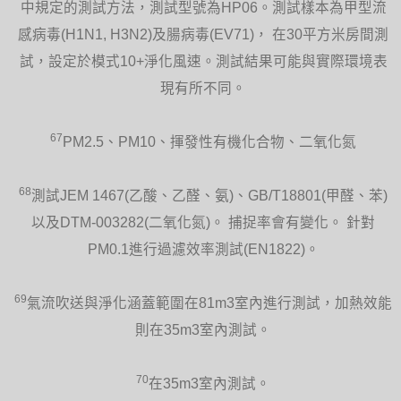
中規定的測試方法，測試型號為HP06。測試樣本為甲型流
感病毒(H1N1, H3N2)及腸病毒(EV71)， 在30平方米房間測
試，設定於模式10+淨化風速。測試結果可能與實際環境表
現有所不同。
67
PM2.5、PM10、揮發性有機化合物、二氧化氮
68
測試JEM 1467(乙酸、乙醛、氨)、GB/T18801(甲醛、苯)
以及DTM-003282(二氧化氮)。 捕捉率會有變化。 針對
PM0.1進行過濾效率測試(EN1822)。
69
氣流吹送與淨化涵蓋範圍在81m3室內進行測試，加熱效能
則在35m3室內測試。
70
在35m3室內測試。