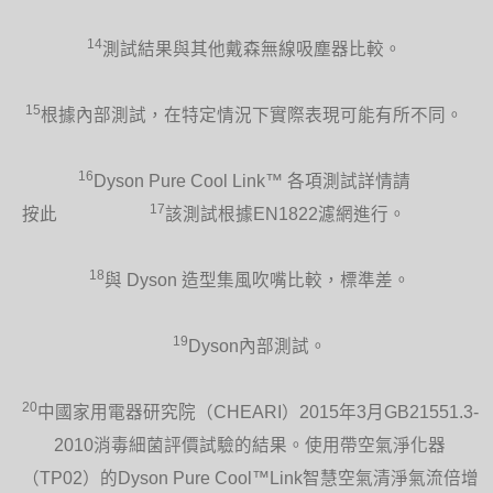
14
測試結果與其他戴森無線吸塵器比較。
15
根據內部測試，在特定情況下實際表現可能有所不同。
16
Dyson Pure Cool Link™ 各項測試詳情請
17
按此
該測試根據EN1822濾網進行。
18
與 Dyson 造型集風吹嘴比較，標準差。
19
Dyson內部測試。
20
中國家用電器研究院（CHEARI）2015年3月GB21551.3-
2010消毒細菌評價試驗的結果。使用帶空氣淨化器
（TP02）的Dyson Pure Cool™Link智慧空氣清淨氣流倍增