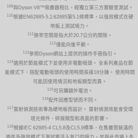
109
與Dyson V8™吸塵器相比，經獨立第三方實驗室測試。
110
根據EN62885-5.1:62885第5.1條標準，以強效模式在硬
地板上測試吸力。
111
狹窄空間是指大於20.7公分的間隙。
112
僅能向後平躺。
113
參照Dyson網站上提供的操作手冊指引。
114
適用於節能模式下並使用非電動吸頭。 全系列產品在節
能模式下，搭配電動吸頭的使用時間長達18分鐘。 使用時間
可能因使用情況和地板類型而異。
115
可另購額外電池。
116
配件因應型號而不同。
117
雷射偵測技術專為硬地板而設計。 雷射偵測效能會受環
境光條件、碎屑類型和表面的影響。
118
根據IEC 62885-4 CL5.8及CL5.9標準，在集塵筒裝滿的
條件及強效模式下測試靈活入氣口的吸力，並與此市場上先