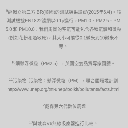
9
經獨立第三方IBR(美國)的測試結果證實(2015年6月)。該
測試根據EN1822濾網以0.1µ進行。PM1.0、PM2.5、PM
5.0 和 PM10.0：我們周圍的空氣可能包含各種氣體和微粒
(例如花粉和過敏原)，其大小可能從0.1微米到10微米不
等。
10
細懸浮微粒（PM2.5），英國空氣品質專家團體。
11
污染物 :污染物：懸浮微粒（PM），聯合國環境計劃
http://www.unep.org/tnt-unep/toolkit/pollutants/facts.html
12
戴森第六代數位馬達
13
與戴森V6無線吸塵器進行比較。