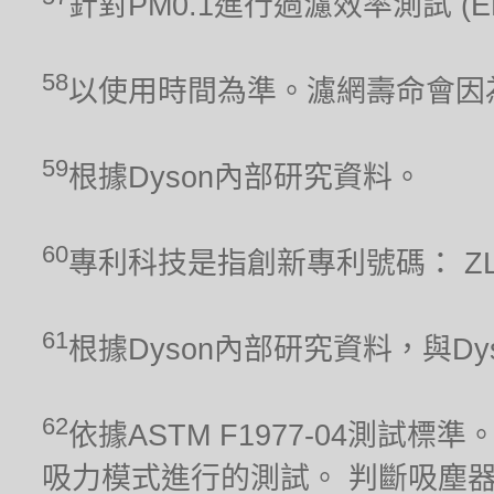
針對PM0.1進行過濾效率測試 (
58
以使用時間為準。濾網壽命會因
59
根據Dyson內部研究資料。
60
專利科技是指創新專利號碼： ZL 201
61
根據Dyson內部研究資料，與Dyso
62
依據ASTM F1977-04測
吸力模式進行的測試。 判斷吸塵