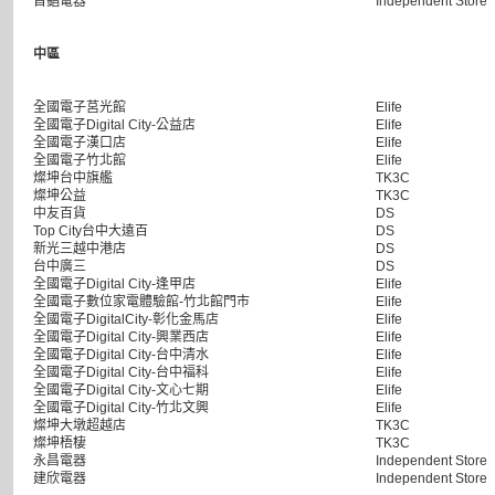
首錩電器
Independent Store
中區
全國電子莒光館
Elife
全國電子Digital City-公益店
Elife
全國電子漢口店
Elife
全國電子竹北館
Elife
燦坤台中旗艦
TK3C
燦坤公益
TK3C
中友百貨
DS
Top City台中大遠百
DS
新光三越中港店
DS
台中廣三
DS
全國電子Digital City-逢甲店
Elife
全國電子數位家電體驗館-竹北館門市
Elife
全國電子DigitalCity-彰化金馬店
Elife
全國電子Digital City-興業西店
Elife
全國電子Digital City-台中清水
Elife
全國電子Digital City-台中福科
Elife
全國電子Digital City-文心七期
Elife
全國電子Digital City-竹北文興
Elife
燦坤大墩超越店
TK3C
燦坤梧棲
TK3C
永昌電器
Independent Store
建欣電器
Independent Store