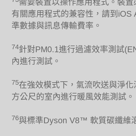
需要裝置以操作應用程式。裝置
有關應用程式的兼容性，請到iOS Ap
準數據與訊息傳輸費率。
74
針對PM0.1進行過濾效率測試(E
內進行測試。
75
在強效模式下，氣流吹送與淨化涵
方公尺的室內進行暖風效能測試。
76
與標準Dyson V8™ 軟質碳纖