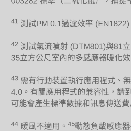
003282 標準（二氧化氮），捕
41
測試PM 0.1過濾效率 (EN1822
42
測試氣流噴射 (DTM801)與81
35立方公尺室內的多感應器暖化效能 (
43
需有行動裝置執行應用程式、無線網
4.0。有關應用程式的兼容性，請到iO
可能會產生標準數據和訊息傳送費
44
45
暖風不適用。
動態負載感應器