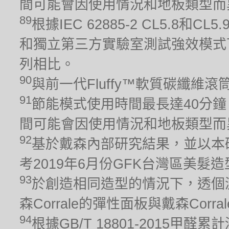
間可能會因使用情況和地板類型而
89
根據IEC 62885-2 CL5.8
和獨立第三方實驗室測試強效模式下
列相比。
90
與前一代Fluffy™軟質碳纖維
91
節能模式使用時間最長達40分鐘
間可能會因使用情況和地板類型而
92
基於戴森內部研究結果，並以本
考2019年6月份GFK台灣區美髮
93
於創造相同造型的情況下，透個
森Corrale的彈性面板與戴森Cor
94
根據GB/T 18801-2015