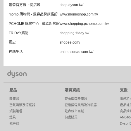
戴森官方線上商店城
shop.dyson.tw/
momo 購物網 - 戴森品牌旗艦館
www.momoshop.com.tw
PCHOME 購物中心 - 戴森旗艦館
www.shopping.pchome.com.tw
FRIDAY購物
shopping.friday.tw/
蝦皮
shopee.com/
神腦生活
online.senao.com.tw/
產品
購買資訊
支援
吸塵器
查看戴森吸塵器
服務和
空氣清淨及涼暖器
查看戴森風扇及冷暖器
產品註
頭髮護理
戴森線上商城
商品維
燈具
何處購買
AM04
乾手器
Dyso