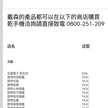
戴森的產品都可以在以下的商店購買
乾手機洽詢請直接致電 0800-251-209
店名
店型
北區
全國電子 新生店
Elife
燦坤內湖旗艦
TK3C
燦坤光復
TK3C
燦坤板橋
TK3C
燦坤士林旗艦
TK3C
燦坤和平旗艦
TK3C
燦坤南京旗艦
TK3C
燦坤信義
TK3C
燦坤基隆旗艦
TK3C