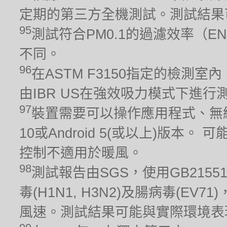
定期的第三方全機測試。測試結果
95
測試符合PM0.1的過濾效率（EN
不同。
96
在ASTM F3150指定的檢測室
由IBR US在強效吸力模式下進行測
97
裝置需要可以操作應用程式、無線
10或Android 5(或以上)版
控制不適用於暖風。
98
測試報告由SGS，使用GB215
毒(H1N1, H3N2)及腸病毒(EV
風速。測試結果可能與實際環境表