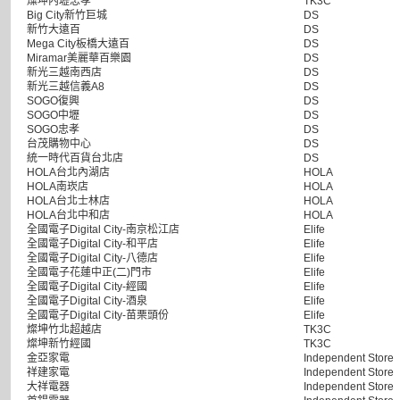
燦坤內壢忠孝
TK3C
Big City新竹巨城
DS
新竹大遠百
DS
Mega City板橋大遠百
DS
Miramar美麗華百樂園
DS
新光三越南西店
DS
新光三越信義A8
DS
SOGO復興
DS
SOGO中壢
DS
SOGO忠孝
DS
台茂購物中心
DS
統一時代百貨台北店
DS
HOLA台北內湖店
HOLA
HOLA南崁店
HOLA
HOLA台北士林店
HOLA
HOLA台北中和店
HOLA
全國電子Digital City-南京松江店
Elife
全國電子Digital City-和平店
Elife
全國電子Digital City-八德店
Elife
全國電子花蓮中正(二)門市
Elife
全國電子Digital City-經國
Elife
全國電子Digital City-酒泉
Elife
全國電子Digital City-苗栗頭份
Elife
燦坤竹北超越店
TK3C
燦坤新竹經國
TK3C
金亞家電
Independent Store
祥建家電
Independent Store
大祥電器
Independent Store