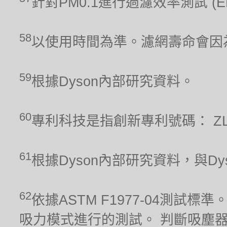
針對PM0.1進行過濾效率測試 (
58
以使用時間為準。濾網壽命會因
59
根據Dyson內部研究資料。
60
專利科技是指創新專利號碼： ZL 201
61
根據Dyson內部研究資料，與Dyso
62
依據ASTM F1977-04測
吸力模式進行的測試。 判斷吸塵