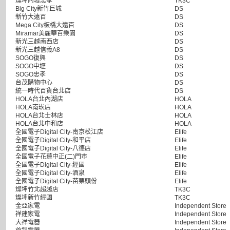
燦坤內壢忠孝
TK3C
Big City新竹巨城
DS
新竹大遠百
DS
Mega City板橋大遠百
DS
Miramar美麗華百樂園
DS
新光三越南西店
DS
新光三越信義A8
DS
SOGO復興
DS
SOGO中壢
DS
SOGO忠孝
DS
台茂購物中心
DS
統一時代百貨台北店
DS
HOLA台北內湖店
HOLA
HOLA南崁店
HOLA
HOLA台北士林店
HOLA
HOLA台北中和店
HOLA
全國電子Digital City-南京松江店
Elife
全國電子Digital City-和平店
Elife
全國電子Digital City-八德店
Elife
全國電子花蓮中正(二)門市
Elife
全國電子Digital City-經國
Elife
全國電子Digital City-酒泉
Elife
全國電子Digital City-苗栗頭份
Elife
燦坤竹北超越店
TK3C
燦坤新竹經國
TK3C
金亞家電
Independent Store
祥建家電
Independent Store
大祥電器
Independent Store