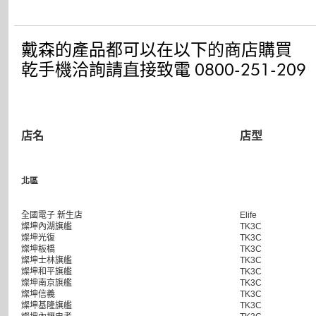
戴森的產品都可以在以下的商店購買
乾手機洽詢請直接致電 0800-251-209
店名
店型
北區
全國電子 新生店
Elife
燦坤內湖旗艦
TK3C
燦坤光復
TK3C
燦坤板橋
TK3C
燦坤士林旗艦
TK3C
燦坤和平旗艦
TK3C
燦坤南京旗艦
TK3C
燦坤信義
TK3C
燦坤基隆旗艦
TK3C