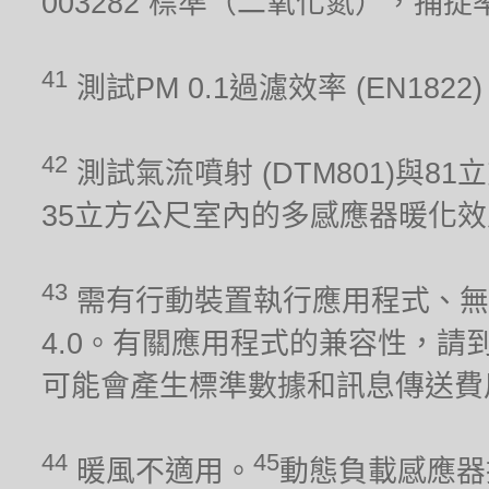
003282 標準（二氧化氮），捕
41
測試PM 0.1過濾效率 (EN1822
42
測試氣流噴射 (DTM801)與81
35立方公尺室內的多感應器暖化效能 (
43
需有行動裝置執行應用程式、無線網
4.0。有關應用程式的兼容性，請到iO
可能會產生標準數據和訊息傳送費
44
45
暖風不適用。
動態負載感應器