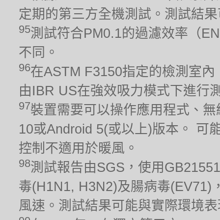
定期的第三方全機測試。測試結果
95
測試符合PM0.1的過濾效率（EN
不同。
96
在ASTM F3150指定的檢測室
由IBR US在強效吸力模式下進行測
97
裝置需要可以操作應用程式、無線
10或Android 5(或以上)版
控制不適用於暖風。
98
測試報告由SGS，使用GB215
毒(H1N1, H3N2)及腸病毒(EV
風速。測試結果可能與實際環境表