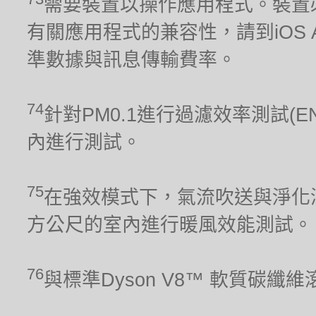
需要裝置以操作應用程式。裝置
有關應用程式的兼容性，請到iOS Ap
準數據與訊息傳輸費率。
74
針對PM0.1進行過濾效率測試(E
內進行測試。
75
在強效模式下，氣流吹送與淨化涵
方公尺的室內進行暖風效能測試。
76
與標準Dyson V8™ 軟質碳纖