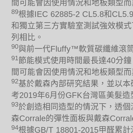
間可能會因使用情況和地板類型而
89
根據IEC 62885-2 CL5.8
和獨立第三方實驗室測試強效模式下
列相比。
90
與前一代Fluffy™軟質碳纖維
91
節能模式使用時間最長達40分鐘
間可能會因使用情況和地板類型而
92
基於戴森內部研究結果，並以本
考2019年6月份GFK台灣區美髮
93
於創造相同造型的情況下，透個
森Corrale的彈性面板與戴森Cor
94
根據GB/T 18801-2015