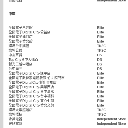
首錩電器
Independent Store
中區
全國電子莒光館
Elife
全國電子Digital City-公益店
Elife
全國電子漢口店
Elife
全國電子竹北館
Elife
燦坤台中旗艦
TK3C
燦坤公益
TK3C
中友百貨
DS
Top City台中大遠百
DS
新光三越中港店
DS
台中廣三
DS
全國電子Digital City-逢甲店
Elife
全國電子數位家電體驗館-竹北館門市
Elife
全國電子DigitalCity-彰化金馬店
Elife
全國電子Digital City-興業西店
Elife
全國電子Digital City-台中清水
Elife
全國電子Digital City-台中福科
Elife
全國電子Digital City-文心七期
Elife
全國電子Digital City-竹北文興
Elife
燦坤大墩超越店
TK3C
燦坤梧棲
TK3C
永昌電器
Independent Store
建欣電器
Independent Store