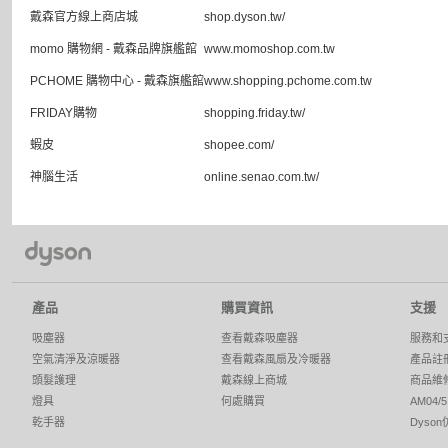
戴森官方線上商店城
shop.dyson.tw/
momo 購物網 - 戴森品牌旗艦館
www.momoshop.com.tw
PCHOME 購物中心 - 戴森旗艦館
www.shopping.pchome.com.tw
FRIDAY購物
shopping.friday.tw/
蝦皮
shopee.com/
神腦生活
online.senao.com.tw/
產品
購買資訊
支援
吸塵器
查看戴森吸塵器
服務和
空氣清淨及涼暖器
查看戴森風扇及冷暖器
產品註
頭髮護理
戴森線上商城
商品維
燈具
何處購買
AM04
乾手器
Dyso