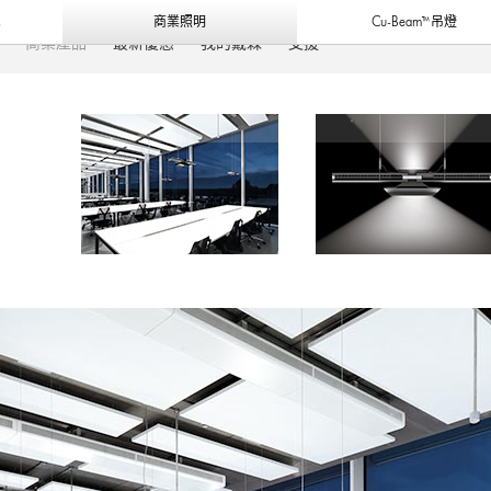
料
商業照明
Cu-Beam™吊燈
商業產品
最新優惠
我的戴森
支援
燈
要