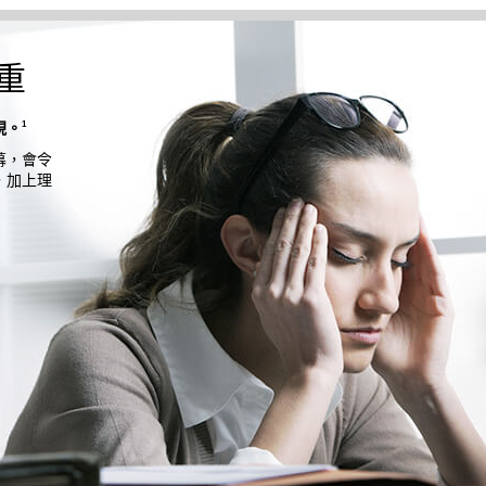
重
1
現。
幕，會令
，加上理