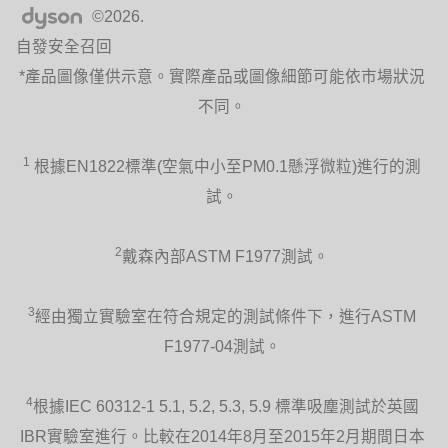
全新Dyson Hot + Cool™涼暖氣流倍增器
©2026.
監控環境溫度，以提供精準的加熱控制。
自發安全召回
絕不超過設定溫度，不會像其他產品一樣
過度製熱，浪費電力。
*產品圖像僅供示意。實際產品或圖像細節可能依市場狀況
不同。
1
根據EN1822標準(空氣中小至PM0.1懸浮微粒)進行的測
試。
高效空氣流通
AM09在與空調同時使用時，冷空氣能更
遠、更快速地在房間中流通，節省電力和
2
戴森內部ASTM F1977測試。
金錢。
3
經由獨立實驗室在符合規定的測試條件下，進行ASTM
F1977-04測試。
4
根據IEC 60312-1 5.1, 5.2, 5.3, 5.9 標準吸塵測試於英國
安全設計
IBR實驗室進行。比較在2014年8月至2015年2月期間日本