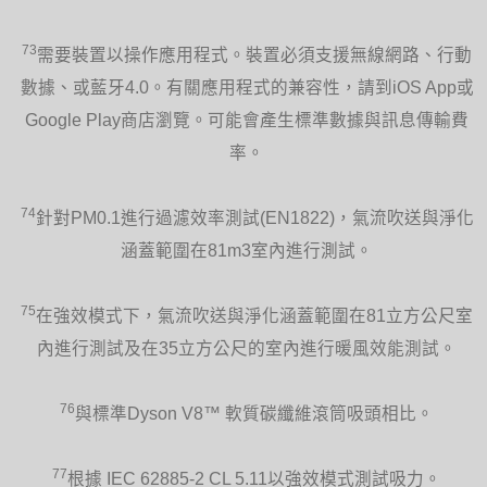
73
需要裝置以操作應用程式。裝置必須支援無線網路、行動
數據、或藍牙4.0。有關應用程式的兼容性，請到iOS App或
Google Play商店瀏覽。可能會產生標準數據與訊息傳輸費
率。
74
針對PM0.1進行過濾效率測試(EN1822)，氣流吹送與淨化
涵蓋範圍在81m3室內進行測試。
75
在強效模式下，氣流吹送與淨化涵蓋範圍在81立方公尺室
內進行測試及在35立方公尺的室內進行暖風效能測試。
76
與標準Dyson V8™ 軟質碳纖維滾筒吸頭相比。
77
根據 IEC 62885-2 CL 5.11以強效模式測試吸力。