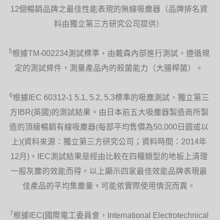
全新Dyson Hot + Cool™涼暖氣流倍增器
12個暢銷品牌之最佳性能表現的無線吸塵器（品牌排名資
無外露發熱元件，不會產生灰塵燒焦的氣
味。備有自動斷電功能及Air Multiplier™氣
料由獨立第三方研究公司提供）
流倍增技術，沒有可見的轉動葉片，設計
安全。
5
根據TM-002234測試標準，由戴森內部進行測試，遵循規
定的測試條件，測量產品內的殺菌能力（大腸桿菌）。
6
適合夜間使用
根據IEC 60312-1 5.1, 5.2, 5.3標準的吸塵測試，獨立第三
方IBR(英國)的測試結果。由日本前五大吸塵器製造商所製
Dyson Hot+Cool™涼暖氣流倍增器配備智
能恆溫器，能在您睡眠時保持設定溫度，
造的頂級暢銷有線吸塵器(每部平均售價為50,000日圓或以
您亦可以利用內建睡眠定時功能調效自動
關機時間。唯一榮獲安靜標準獎項的涼暖
上)(資料來源：獨立第三方研究公司；資料時間：2014年
氣流倍增器能讓您安寢無憂。
12月)。IEC測試結果是經由比較在四種類型的地板上清理
一般灰塵的效能而得。以上顯示四家最佳效能品牌表現最
佳產品的平均集塵量。可能依實際使用情況而異。
唯一榮獲安靜標準獎項的涼暖氣流倍增器
7
根據IEC(國際電工委員會，International Electrotechnical