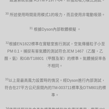
過濾系統依據 ASTM F1977-04，以強效吸力模式測試。
30
所述使用時間是用模式1的吸力，而且使用非電動吸頭。
31
根據Dyson內部軟體模擬 。
32
根據EN1822標準在實驗室進行測試，空氣傳播粒子小至
PM 0.1。捕捉有害氣體的測試符合JEM 1467（乙酸，乙
醛，氨）和GB/T18801（甲醛及苯）的標準。氣體捕捉率各
不相同。
33
以上是最高風力設置時的情況。經Dyson進行內部測試，
符合在27平方公尺房間內的TM-003711標準及DTM801的標
準。
34