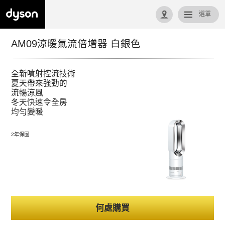
選單
回首頁
AM09涼暖氣流倍增器 白銀色
全新噴射控流技術
夏天帶來強勁的
流暢涼風
冬天快速令全房
均勻變暖
2年保固
何處購買