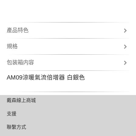
產品特色
唯一配備噴射控流技術的涼暖氣流倍增器
規格
選擇集中模式專為遠距離輸送強勁氣流，
總高度 (公釐)
或以廣角模式專為廣角送風以帶動周圍氣
包装箱内容
流循環。
595
遙控器
暖空氣透過2.5毫米的窄氣道加速進入，經
AM09涼暖氣流倍增器 白銀色
使用說明
過流線型斜板導正方向，繼而在集中模式
最高風速
氣流倍增環
下向使用者釋放強勁、溫暖氣流。在廣角
191 l/s (集中模式/涼風) ; 150 l/s (廣角模式/涼風)
底座
模式下，氣流從第二個氣環送出，在兩股
2年零件及人工保固
氣流相遇時，通過45度投射器將氣流導
重量 (公斤)
出，廣角釋放強勁氣流。
戴森線上商城
2.7
支援
電線長度 (公尺)
1.8
聯繫方式
四季適用