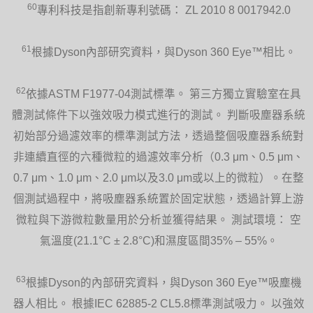
60
專利科技是指創新專利號碼： ZL 2010 8 0017942.0
61
根據Dyson內部研究資料，與Dyson 360 Eye™相比。
62
依據ASTM F1977-04測試標準。 第三方獨立實驗室在具
體測試條件下以強效吸力模式進行的測試。 判斷吸塵器系統
初始部分過濾效率的標準測試方法，透過整個吸塵器系統對
非連續直徑的六種微粒的過濾效率分析（0.3 μm、0.5 μm、
0.7 μm、1.0 μm、2.0 μm以及3.0 μm或以上的微粒）。在整
個測試過程中，將吸塵器系統置於固定狀態，透過計算上游
微粒與下游微粒數量用於分析並獲得結果。 測試環境： 空
氣溫度(21.1°C ± 2.8°C)和濕度區間35% – 55%。
63
根據Dyson的內部研究資料，與Dyson 360 Eye™吸塵機
器人相比。 根據IEC 62885-2 CL5.8標準測試吸力。 以強效