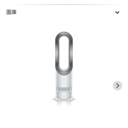
圖庫
Previous
N