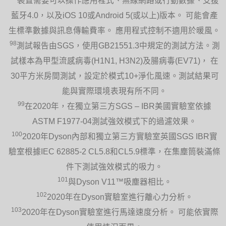
裝置需要可以操作應用程式、無線網路或行動數據、支援
藍牙4.0，以及iOS 10或Android 5(或以上)版本。 可能會產
生標準數據與訊息傳輸費率。 應用程式控制不適用於暖風。
98
測試報告由SGS，使用GB21551.3中規定的測試方法。測
試樣本為甲型流感病毒(H1N1, H3N2)及腸病毒(EV71)， 在
30平方米房間測試，設定於模式10+淨化風速。測試結果可
能與實際環境表現有所不同。
99
在2020年，在獨立第三方SGS – IBR美國實驗室依據
ASTM F1977-04測試強效模式下的過濾效果。
100
2020年Dyson內部和獨立第三方實驗室英國SGS IBR實
驗室根據IEC 62885-2 CL5.8和CL5.9標準，在集塵筒裝滿條
件下測試強效模式的吸力。
101
與Dyson V11™吸塵器相比。
102
2020年在Dyson實驗室進行離心力分析。
103
2020年在Dyson實驗室進行馬達速度分析。 可能依實際