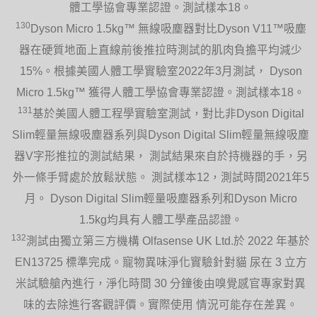
體工學協會專業認證。測試樣本18。
130
Dyson Micro 1.5kg™ 無線吸塵器對比Dyson V11™吸塵
器在硬質地面上直線前後推拉時測試的肌肉負擔平均減少
15%。根據美國人體工學實驗室2022年3月測試， Dyson
Micro 1.5kg™ 獲得人體工學協會專業認證。測試樣本18。
131
基於美國人體工程學實驗室測試，對比非Dyson Digital
Slim輕量無線吸塵器系列與Dyson Digital Slim輕量無線吸塵
器V字形推拉的測試結果， 測試結果來自於持機器的手，另
外一條手臂處於放鬆狀態。 測試樣本12，測試時間2021年5
月。 Dyson Digital Slim輕量吸塵器系列和Dyson Micro
1.5kg均具有人體工學產品認證。
132
測試由獨立第三方機構 Olfasense UK Ltd.於 2022 年基於
EN13725 標準完成。寵物異味淨化實驗針對貓 尿在 3 立方
米試驗艙內進行，淨化時間 30 分鐘後由嗅覺感官專家對異
味的去除進行客觀評價。實際使用 情況可能存在差異。