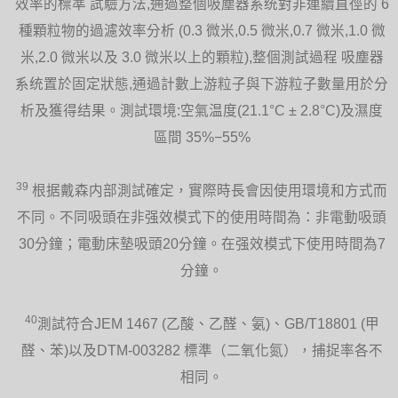
效率的標準 試驗方法,通過整個吸塵器系统對非連續直徑的 6
種顆粒物的過濾效率分析 (0.3 微米,0.5 微米,0.7 微米,1.0 微
米,2.0 微米以及 3.0 微米以上的顆粒),整個測試過程 吸塵器
系统置於固定狀態,通過計數上游粒子與下游粒子數量用於分
析及獲得结果。測試環境:空氣温度(21.1°C ± 2.8°C)及濕度
區間 35%−55%
39
根据戴森内部測試確定，實際時長會因使用環境和方式而
不同。不同吸頭在非强效模式下的使用時間為：非電動吸頭
30分鐘；電動床墊吸頭20分鐘。在强效模式下使用時間為7
分鐘。
40
測試符合JEM 1467 (乙酸、乙醛、氨)、GB/T18801 (甲
醛、苯)以及DTM-003282 標準（二氧化氮），捕捉率各不
相同。