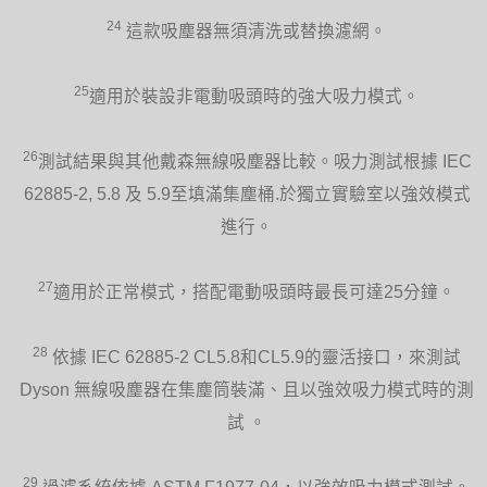
24
這款吸塵器無須清洗或替換濾網。
25
適用於裝設非電動吸頭時的強大吸力模式。
26
測試結果與其他戴森無線吸塵器比較。吸力測試根據 IEC
62885-2, 5.8 及 5.9至填滿集塵桶.於獨立實驗室以強效模式
進行。
27
適用於正常模式，搭配電動吸頭時最長可達25分鐘。
28
依據 IEC 62885-2 CL5.8和CL5.9的靈活接口，來測試
Dyson 無線吸塵器在集塵筒裝滿、且以強效吸力模式時的測
試 。
29