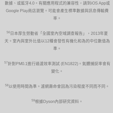
數據、或藍牙4.0。有關應用程式的兼容性，請到iOS App或
Google Play商店瀏覽。可能會產生標準數據與訊息傳輸費
率。
56
日本厚生勞動省「全國室內空域調查報告」，2013年夏
天。室內與室外比值以12種會發性有機化和為的中位數值為
準。
57
針對PM0.1進行過濾效率測試 (EN1822)。氣體捕捉率會有
變化。
58
以使用時間為準。濾網壽命會因為污染程度不同而不同。
59
根據Dyson內部研究資料。