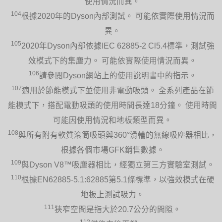
使用情況而異。
104
根據2020年的Dyson內部測試。 可能依實際使用情況而
異。
105
2020年Dyson內部依據IEC 62885-2 Cl5.4標準，測試強
效模式下的集塵力。 可能依實際使用情況而異。
106
請參閱Dyson網站上的使用說明書中的指示。
107
適用於節能模式下並使用非電動吸頭。 全系列產品在節
能模式下，搭配電動吸頭的使用時間長達18分鐘。 使用時間
可能因使用情況和地板類型而異。
108
與所有附有軟質滾筒吸頭與360°滑輪的無線吸塵器相比，
根據各個市場GFK銷售數據。
109
與Dyson V8™吸塵器相比，經獨立第三方實驗室測試。
110
根據EN62885-5.1:62885第5.1條標準，以強效模式在硬
地板上測試吸力。
111
狹窄空間是指大於20.7公分的間隙。
112