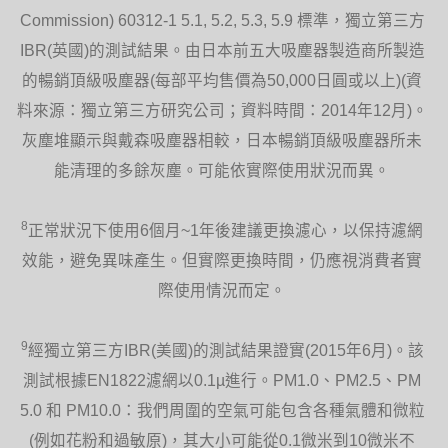
利用流線形排氣道減少亂流，令運作更寧
Commission) 60312-1 5.1, 5.2, 5.3, 5.9 標準，獨立第三方
靜。由噪音消除協會授予的安靜標準獎項
證明產品具備優越的靜音品質。
IBR(英國)的測試結果。由日本前五大吸塵器製造商所製造
的暢銷頂級吸塵器(每部平均售價為50,000日圓或以上)(資
料來源：獨立第三方研究公司；資料時間：2014年12月)。
灰塵堆顯示與戴森吸塵器相較，日本暢銷頂級吸塵器所未
能清理的多餘灰塵。可能依實際使用狀況而異。
擺動控制
8
一鍵啟用流暢擺動，讓氣流能送遍房間。
正常狀況下使用6個月~1年後建議更換濾心，以保持濾網
效能，避免異味產生。但實際更換時間，仍應視消費者實
際使用情況而定。
9
經獨立第三方IBR(美國)的測試結果證實(2015年6月)。該
測試根據EN1822濾網以0.1µ進行。PM1.0、PM2.5、PM
5.0 和 PM10.0：我們周圍的空氣可能包含各種氣體和微粒
遙控器
(例如花粉和過敏原)，其大小可能從0.1微米到10微米不