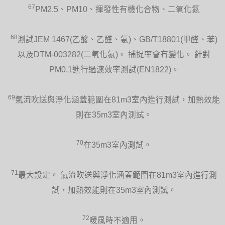
67
PM2.5、PM10、揮發性有機化合物、二氧化氮
68
測試JEM 1467(乙酸、乙醛、氨)、GB/T18801(甲醛、苯)
以及DTM-003282(二氧化氮)。 捕捉率會有變化。 針對
PM0.1進行過濾效率測試(EN1822)。
69
氣流吹送與淨化涵蓋範圍在81m3室內進行測試，加熱效能
則在35m3室內測試。
70
在35m3室內測試。
71
最大設定。 氣流吹送與淨化涵蓋範圍在81m3室內進行測
試，加熱效能則在35m3室內測試。
72
暖風時不適用。