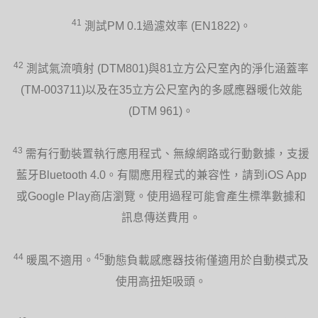
41
測試PM 0.1過濾效率 (EN1822)。
42
測試氣流噴射 (DTM801)與81立方公尺室內的淨化涵蓋率
(TM-003711)以及在35立方公尺室內的多感應器暖化效能
(DTM 961)。
43
需有行動裝置執行應用程式、無線網路或行動數據，支援
藍牙Bluetooth 4.0。有關應用程式的兼容性，請到iOS App
或Google Play商店瀏覽。使用過程可能會產生標準數據和
訊息傳送費用。
44
45
暖風不適用。
動態負載感應器技術僅適用於自動模式及
使用高扭矩吸頭。