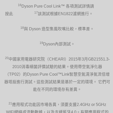
片及安全網，清潔容易而便捷。
16
Dyson Pure Cool Link™ 各項測試詳情請
17
按此
該測試根據EN1822濾網進行。
18
與 Dyson 造型集風吹嘴比較，標準差。
19
Dyson內部測試。
20
中國家用電器研究院（CHEARI）2015年3月GB21551.3-
2010消毒細菌評價試驗的結果。使用帶空氣淨化器
（TP02）的Dyson Pure Cool™Link智慧空氣清淨氣流倍增
器塔扇進行測試。這些測試結果是基於一定的環境。 它們可
能在不同的環境存有差異。
21
應用程式功能因市場各異，須要支援2.4GHz or 5GHz
WIFI網絡或流動數據，以及支緩藍牙4.0。有關應用程式的