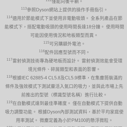
僅能向後平躺。
113
參照Dyson網站上提供的操作手冊指引。
114
適用於節能模式下並使用非電動吸頭。 全系列產品在節
能模式下，搭配電動吸頭的使用時間長達18分鐘。 使用時間
可能因使用情況和地板類型而異。
115
可另購額外電池。
116
配件因應型號而不同。
117
雷射偵測技術專為硬地板而設計。 雷射偵測效能會受環
境光條件、碎屑類型和表面的影響。
118
根據IEC 62885-4 CL5.8及CL5.9標準，在集塵筒裝滿的
條件及強效模式下測試靈活入氣口的吸力，並與此市場上先
前推出的型號（標識型號名稱）進行比較。
119
在自動模式達到最佳準確度。 僅在自動模式下提供自動
吸力調整功能。 根據Dyson內部測試資料，基於平均家庭使
用率測試。 微塵定義為小於PM100的懸浮微粒。