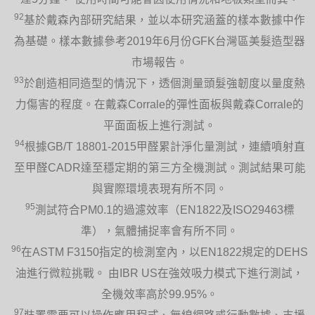
92
基於戴森內部研究結果，並以本研究涵蓋的樣本數據中作
為基礎。樣本數據參考2019年6月份GFK台灣區美髮造型器
市場報告。
93
於創造相同造型的情況下，透個測量頭髮強韌度以量度熱
力傷害的程度。在戴森Corrale的彈性面板與戴森Corrale的
平面面板上進行測試。
94
根據GB/T 18801-2015甲醛累計淨化量測試，連續噴射直
至甲醛CADR達至穩定期的第三方全機測試。測試結果可能
與實際環境表現有所不同。
95
測試符合PM0.1的過濾效率（EN1822及ISO29463標
準），氣體捕捉率會有所不同。
96
在ASTM F3150指定的檢測室內，以EN1822規定的DEHS
油進行微粒挑戰。 由IBR US在強效吸力模式下進行測試，
全機效率高於99.95%。
97