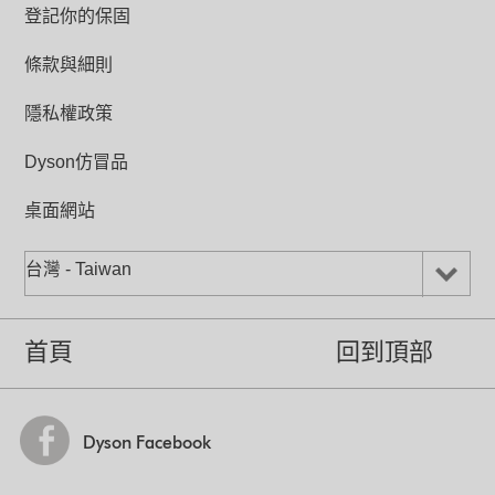
溫度設定
登記你的保固
在冬天快速均勻溫暖房間，在夏天帶動冷
0-37˚C
氣流循環流動。有些傳統暖風扇同樣聲稱
能當作強勁電風扇使用，但事實上所輸送
條款與細則
氣流倍增環寬度 (公釐)
的微弱氣流根本無法有效降溫。全新
153
Dyson Hot + Cool™涼暖氣流倍增器每秒
鐘能吸入28公升空氣，所帶動的強勁氣流
隱私權政策
能讓您保持清涼舒適，全年適用！
底座直徑/連底部(公釐)
140/204
Dyson仿冒品
桌面網站
專利Air Multiplier™氣流倍增技術
空氣通過窄氣道加速，所產生的氣流經過
台灣 - Taiwan
流線型斜板導正方向，引入周圍空氣，形
成誘導作用，把強勁而流暢的溫暖氣流輸
送到任何位置。
首頁
回到頂部
Dyson Facebook
精準、節能加熱