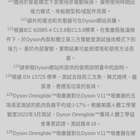
120
適用於節能模式下並使用非電動吸頭。 實際使用時間因
吸力模式、地板類型和/或配件而異。
121
額外的電池和充電器可在Dyson網站另購。
122
根據IEC 62885-4 CL5.8和CL5.9標準，在集塵筒裝滿條
件下，於Dyson內部和獨立第三方實驗室測試強效模式下的
吸力。 基於內部實驗，實際結果可能依環境和使用方法而
異。
123
請參閱Dyson網站所提供的使用說明書中的說明。
124
根據 EN 13725 標準，測試去除煎三文魚、韓式燒烤、貓
尿液、香煙及垃圾的氣味。
125
Dyson Omniglide™吸塵器對比Dyson V11™吸塵器的五
項清潔測試的肌肉負擔平均減少17%。根據美國人體工學實
驗室2022年3月測試，Dyson Omniglide™獲得人體工學協
會專業認證。測試樣本18。
126
Dyson Omniglide™吸塵器對比Dyson V11™吸塵器在硬