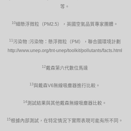
能以遙控器設定擺動、溫度及氣流。完美
幅度與磁性設計方便安置於機身上。
等。
10
細懸浮微粒（PM2.5），英國空氣品質專家團體。
11
污染物 :污染物：懸浮微粒（PM），聯合國環境計劃
http://www.unep.org/tnt-unep/toolkit/pollutants/facts.html
便於傾斜
AM09靠自身重心旋轉，無需配件固定即
12
戴森第六代數位馬達
可保持角度。
13
與戴森V6無線吸塵器進行比較。
14
測試結果與其他戴森無線吸塵器比較。
方便清潔
15
根據內部測試，在特定情況下實際表現可能有所不同。
戴森的涼暖氣流倍增器沒有不便清潔的葉