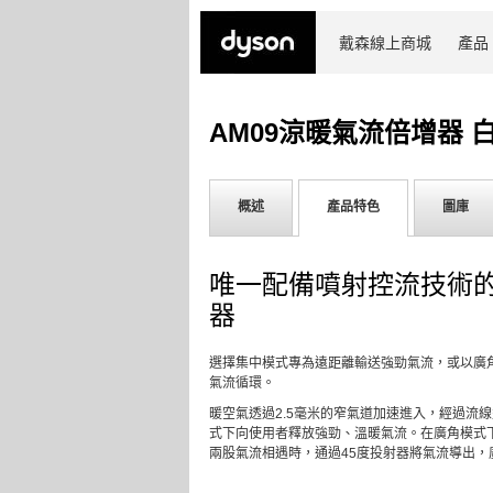
戴森線上商城
產品
AM09涼暖氣流倍增器 
概述
產品特色
圖庫
唯一配備噴射控流技術
器
選擇集中模式專為遠距離輸送強勁氣流，或以廣
氣流循環。
暖空氣透過2.5毫米的窄氣道加速進入，經過流
式下向使用者釋放強勁、溫暖氣流。在廣角模式
兩股氣流相遇時，通過45度投射器將氣流導出，