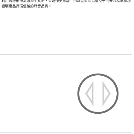
利用流線形排氣道減少亂流，令運作更寧靜。由噪音消除協會授予的安靜標準獎項
證明產品具備優越的靜音品質。