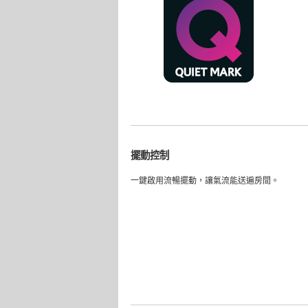
擺動控制
一鍵啟用流暢擺動，讓氣流能送遍房間。