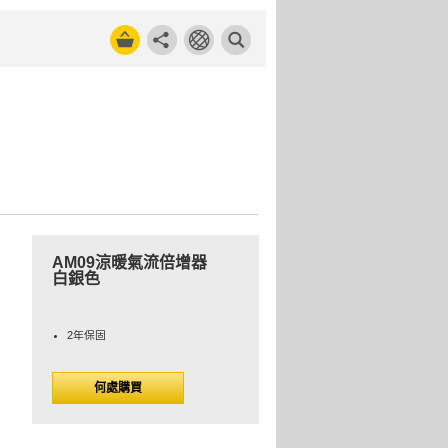
AM09涼暖氣流倍增器
白銀色
2年保固
何處購買