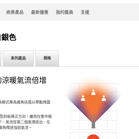
商業產品
最新優惠
我的戴森
支援
白銀色
系列產品
規格
的涼暖氣流倍增
角模式專為廣角送風以帶動周圍
線型斜板導正方向，繼而在集中模
下，氣流從第二個氣環送出，在
廣角釋放強勁氣流。