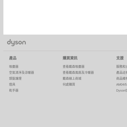
產品
購買資訊
支援
吸塵器
查看戴森吸塵器
服務和
空氣清淨及涼暖器
查看戴森風扇及冷暖器
產品註
頭髮護理
戴森線上商城
商品維
燈具
何處購買
AM04
乾手器
Dyso