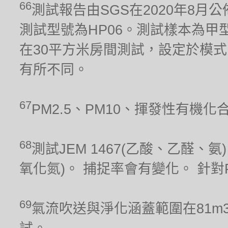
66
測試報告由SGS在2020年8月公
測試型號為HP06。測試樣本為甲型流感
在30平方米房間測試，設定於模式
有所不同。
67
PM2.5、PM10、揮發性有機
68
測試JEM 1467(乙酸、乙醛、氨)、
氧化氮)。 捕捉率會有變化。 針對PM
69
氣流吹送與淨化涵蓋範圍在81m