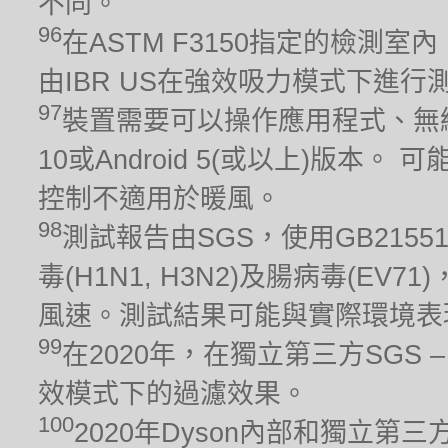
不同。
96
在ASTM F3150指定的檢測室
由IBR US在強效吸力模式下進行測
97
裝置需要可以操作應用程式、無線
10或Android 5(或以上)版
控制不適用於暖風。
98
測試報告由SGS，使用GB215
毒(H1N1, H3N2)及腸病毒(EV
風速。測試結果可能與實際環境表
99
在2020年，在獨立第三方SGS – 
效模式下的過濾效果。
100
2020年Dyson內部和獨立第三方