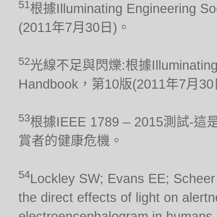
51
根據Illuminating Engineering S
(2011年7月30日)。
52
光線不足與閃爍:根據Illuminating Engi
Handbook，第10版(2011年7月3
53
根據IEEE 1789 – 2015
賞者的健康危機。
54
Lockley SW; Evans EE; Scheer FA
the direct effects of light on aler
electroencephalogram in humans.