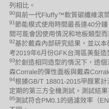
列相比。
90
與前一代Fluffy™軟質碳纖維
91
節能模式使用時間最長達40分鐘
間可能會因使用情況和地板類型而
92
基於戴森內部研究結果，並以本
考2019年6月份GFK台灣區美髮
93
於創造相同造型的情況下，透個
森Corrale的彈性面板與戴森Cor
94
根據GB/T 18801-2015
定期的第三方全機測試。測試結果
95
測試符合PM0.1的過濾效率（EN