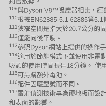
銷售數據。
109
與Dyson V8™吸塵器相比
110
根據EN62885-5.1:628
111
狹窄空間是指大於20.7公分的
112
僅能向後平躺。
113
參照Dyson網站上提供的操作
114
適用於節能模式下並使用非電動
吸頭的使用時間長達18分鐘。 
115
可另購額外電池。
116
配件因應型號而不同。
117
雷射偵測技術專為硬地板而設計
和表面的影響。