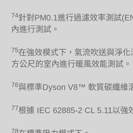
74
針對PM0.1進行過濾效率測試(E
內進行測試。
75
在強效模式下，氣流吹送與淨化涵
方公尺的室內進行暖風效能測試。
76
與標準Dyson V8™ 軟質碳纖
77
根據 IEC 62885-2 CL 5.1
78