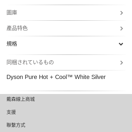
圖庫
產品特色
規格
同梱されているもの
リモコン
Dyson Pure Hot + Cool™ White Silver
取扱説明書
製品保証登録カード
Previous
N
戴森線上商城
支援
聯繫方式