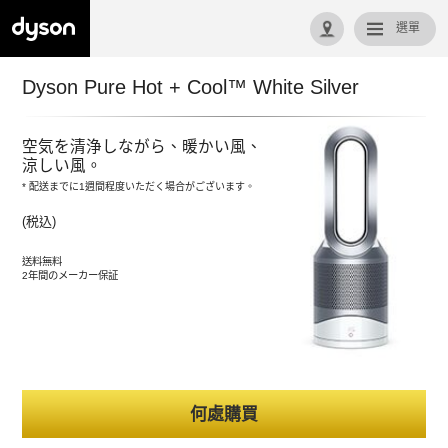
選單
回首頁
Dyson Pure Hot + Cool™ White Silver
空気を清浄しながら、暖かい風、
涼しい風。
* 配送までに1週間程度いただく場合がございます。
(税込)
送料無料
2年間のメーカー保証
何處購買