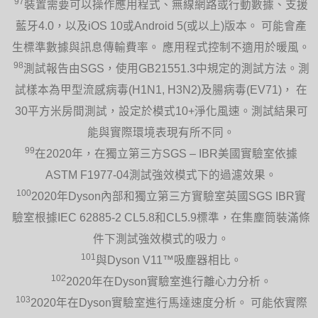
97
裝置需要可以操作應用程式、無線網路或行動數據、支援
藍牙4.0，以及iOS 10或Android 5(或以上)版本。 可能會產
生標準數據與訊息傳輸費率。 應用程式控制不適用於暖風。
98
測試報告由SGS，使用GB21551.3中規定的測試方法。測
試樣本為甲型流感病毒(H1N1, H3N2)及腸病毒(EV71)， 在
30平方米房間測試，設定於模式10+淨化風速。測試結果可
能與實際環境表現有所不同。
99
在2020年，在獨立第三方SGS – IBR美國實驗室依據
ASTM F1977-04測試強效模式下的過濾效果。
100
2020年Dyson內部和獨立第三方實驗室英國SGS IBR實
驗室根據IEC 62885-2 CL5.8和CL5.9標準，在集塵筒裝滿條
件下測試強效模式的吸力。
101
與Dyson V11™吸塵器相比。
102
2020年在Dyson實驗室進行離心力分析。
103
2020年在Dyson實驗室進行馬達速度分析。 可能依實際