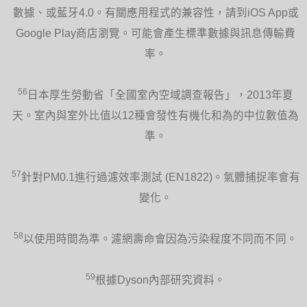
數據、或藍牙4.0。有關應用程式的兼容性，請到iOS App或
Google Play商店瀏覽。可能會產生標準數據與訊息傳輸費
率。
56
日本厚生勞動省「全國室內空域調查報告」，2013年夏
天。室內與室外比值以12種會發性有機化和為的中位數值為
準。
57
針對PM0.1進行過濾效率測試 (EN1822)。氣體捕捉率會有
變化。
58
以使用時間為準。濾網壽命會因為污染程度不同而不同。
59
根據Dyson內部研究資料。