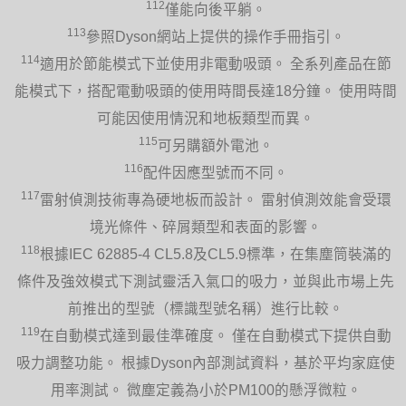
112
僅能向後平躺。
113
參照Dyson網站上提供的操作手冊指引。
114
適用於節能模式下並使用非電動吸頭。 全系列產品在節
能模式下，搭配電動吸頭的使用時間長達18分鐘。 使用時間
可能因使用情況和地板類型而異。
115
可另購額外電池。
116
配件因應型號而不同。
117
雷射偵測技術專為硬地板而設計。 雷射偵測效能會受環
境光條件、碎屑類型和表面的影響。
118
根據IEC 62885-4 CL5.8及CL5.9標準，在集塵筒裝滿的
條件及強效模式下測試靈活入氣口的吸力，並與此市場上先
前推出的型號（標識型號名稱）進行比較。
119
在自動模式達到最佳準確度。 僅在自動模式下提供自動
吸力調整功能。 根據Dyson內部測試資料，基於平均家庭使
用率測試。 微塵定義為小於PM100的懸浮微粒。