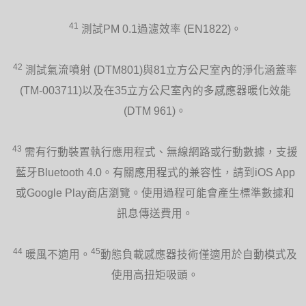
41
測試PM 0.1過濾效率 (EN1822)。
42
測試氣流噴射 (DTM801)與81立方公尺室內的淨化涵蓋率
(TM-003711)以及在35立方公尺室內的多感應器暖化效能
(DTM 961)。
43
需有行動裝置執行應用程式、無線網路或行動數據，支援
藍牙Bluetooth 4.0。有關應用程式的兼容性，請到iOS App
或Google Play商店瀏覽。使用過程可能會產生標準數據和
訊息傳送費用。
44
45
暖風不適用。
動態負載感應器技術僅適用於自動模式及
使用高扭矩吸頭。