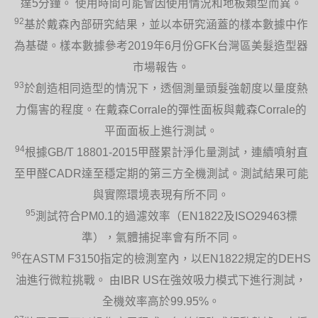
達5分鐘。 使用時間可能會因使用情況和地板類型而異。
92
基於戴森內部研究結果，並以本研究涵蓋的樣本數據中作
為基礎。樣本數據參考2019年6月份GFK台灣區美髮造型器
市場報告。
93
於創造相同造型的情況下，透個測量頭髮強韌度以量度熱
力傷害的程度。在戴森Corrale的彈性面板與戴森Corrale的
平面面板上進行測試。
94
根據GB/T 18801-2015甲醛累計淨化量測試，連續噴射直
至甲醛CADR達至穩定期的第三方全機測試。測試結果可能
與實際環境表現有所不同。
95
測試符合PM0.1的過濾效率（EN1822及ISO29463標
準），氣體捕捉率會有所不同。
96
在ASTM F3150指定的檢測室內，以EN1822規定的DEHS
油進行微粒挑戰。 由IBR US在強效吸力模式下進行測試，
全機效率高於99.95%。