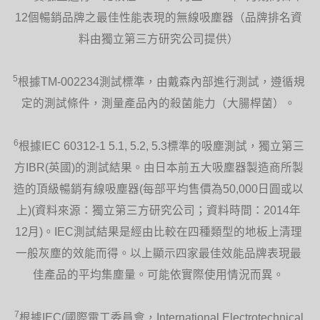
12個暢銷品牌之最佳性能表現的無線吸塵器（品牌排名資
料由獨立第三方研究公司提供）
5
根據TM-002234測試標準，由戴森內部進行測試，遵循規
定的測試條件，測量產品內的殺菌能力（大腸桿菌）。
6
根據IEC 60312-1 5.1, 5.2, 5.3標準的吸塵測試，獨立第三
方IBR(英國)的測試結果。由日本前五大吸塵器製造商所製
造的頂級暢銷有線吸塵器(每部平均售價為50,000日圓或以
上)(資料來源：獨立第三方研究公司；資料時間：2014年
12月)。IEC測試結果是經由比較在四種類型的地板上清理
一般灰塵的效能而得。以上顯示四家最佳效能品牌表現最
佳產品的平均集塵量。可能依實際使用情況而異。
7
根據IEC(國際電工委員會，International Electrotechnical