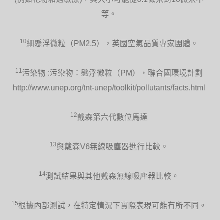
等。
10
細懸浮微粒（PM2.5），英國空氣品質專家團體。
11
污染物 :污染物：懸浮微粒（PM），聯合國環境計劃
http://www.unep.org/tnt-unep/toolkit/pollutants/facts.html
12
戴森第六代數位馬達
13
與戴森V6無線吸塵器進行比較。
14
測試結果與其他戴森無線吸塵器比較。
15
根據內部測試，在特定情況下實際表現可能有所不同。