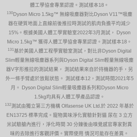
體工學協會專業認證。測試樣本18。
130
Dyson Micro 1.5kg™ 無線吸塵器對比Dyson V11™吸塵
器在硬質地面上直線前後推拉時測試的肌肉負擔平均減少
15%。根據美國人體工學實驗室2022年3月測試， Dyson
Micro 1.5kg™ 獲得人體工學協會專業認證。測試樣本18。
131
基於美國人體工程學實驗室測試，對比非Dyson Digital
Slim輕量無線吸塵器系列與Dyson Digital Slim輕量無線吸塵
器V字形推拉的測試結果， 測試結果來自於持機器的手，另
外一條手臂處於放鬆狀態。 測試樣本12，測試時間2021年5
月。 Dyson Digital Slim輕量吸塵器系列和Dyson Micro
1.5kg均具有人體工學產品認證。
132
測試由獨立第三方機構 Olfasense UK Ltd.於 2022 年基於
EN13725 標準完成。寵物異味淨化實驗針對貓 尿在 3 立方
米試驗艙內進行，淨化時間 30 分鐘後由嗅覺感官專家對異
味的去除進行客觀評價。實際使用 情況可能存在差異。