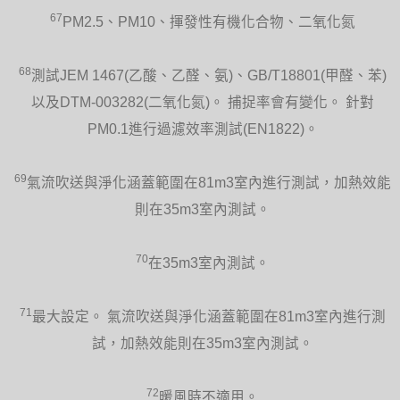
67
PM2.5、PM10、揮發性有機化合物、二氧化氮
68
測試JEM 1467(乙酸、乙醛、氨)、GB/T18801(甲醛、苯)
以及DTM-003282(二氧化氮)。 捕捉率會有變化。 針對
PM0.1進行過濾效率測試(EN1822)。
69
氣流吹送與淨化涵蓋範圍在81m3室內進行測試，加熱效能
則在35m3室內測試。
70
在35m3室內測試。
71
最大設定。 氣流吹送與淨化涵蓋範圍在81m3室內進行測
試，加熱效能則在35m3室內測試。
72
暖風時不適用。