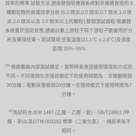
效率的標準 試驗方法,通過整個吸塵器系统對非連續直徑的 6
種顆粒物的過濾效率分析 (0.3 微米,0.5 微米,0.7 微米,1.0 微
米,2.0 微米以及 3.0 微米以上的顆粒),整個測試過程 吸塵器
系统置於固定狀態,通過計數上游粒子與下游粒子數量用於分
析及獲得结果。測試環境:空氣温度(21.1°C ± 2.8°C)及濕度
區間 35%−55%
39
根据戴森内部測試確定，實際時長會因使用環境和方式而
不同。不同吸頭在非强效模式下的使用時間為：非電動吸頭
30分鐘；電動床墊吸頭20分鐘。在强效模式下使用時間為7
分鐘。
40
測試符合JEM 1467 (乙酸、乙醛、氨)、GB/T18801 (甲
醛、苯)以及DTM-003282 標準（二氧化氮），捕捉率各不
相同。