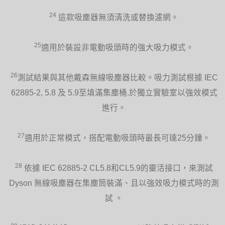
24
這款吸塵器無須清洗或替換濾網。
25
適用於裝設非電動吸頭時的強大吸力模式。
26
測試結果與其他戴森無線吸塵器比較。吸力測試根據 IEC
62885-2, 5.8 及 5.9至填滿集塵桶.於獨立實驗室以強效模式
進行。
27
適用於正常模式，搭配電動吸頭時最長可達25分鐘。
28
依據 IEC 62885-2 CL5.8和CL5.9的靈活接口，來測試
Dyson 無線吸塵器在集塵筒裝滿、且以強效吸力模式時的測
試 。