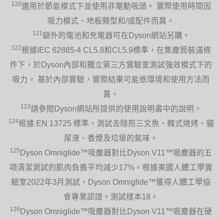
120
適用於節能模式下並使用非電動吸頭。 實際使用時間因
吸力模式、地板類型和/或配件而異。
121
額外的電池和充電器可在Dyson網站另購。
122
根據IEC 62885-4 CL5.8和CL5.9標準，在集塵筒裝滿條
件下，於Dyson內部和獨立第三方實驗室測試強效模式下的
吸力。 基於內部實驗，實際結果可能依環境和使用方法而
異。
123
請參閱Dyson網站所提供的使用說明書中的說明。
124
根據 EN 13725 標準，測試去除煎三文魚、韓式燒烤、貓
尿液、香煙及垃圾的氣味。
125
Dyson Omniglide™吸塵器對比Dyson V11™吸塵器的五
項清潔測試的肌肉負擔平均減少17%。根據美國人體工學實
驗室2022年3月測試，Dyson Omniglide™獲得人體工學協
會專業認證。測試樣本18。
126
Dyson Omniglide™吸塵器對比Dyson V11™吸塵器在硬