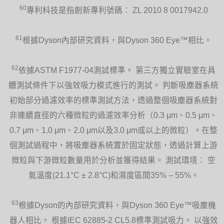
60
專利科技是指創新專利號碼： ZL 2010 8 0017942.0
61
根據Dyson內部研究資料，與Dyson 360 Eye™相比。
62
依據ASTM F1977-04測試標準。 第三方獨立實驗室在具
體測試條件下以強效吸力模式進行的測試。 判斷吸塵器系統
初始部分過濾效率的標準測試方法，透過整個吸塵器系統對
非連續直徑的六種微粒的過濾效率分析（0.3 μm、0.5 μm、
0.7 μm、1.0 μm、2.0 μm以及3.0 μm或以上的微粒）。在整
個測試過程中，將吸塵器系統置於固定狀態，透過計算上游
微粒與下游微粒數量用於分析並獲得結果。 測試環境： 空
氣溫度(21.1°C ± 2.8°C)和濕度區間35% – 55%。
63
根據Dyson的內部研究資料，與Dyson 360 Eye™吸塵機
器人相比。 根據IEC 62885-2 CL5.8標準測試吸力。 以強效