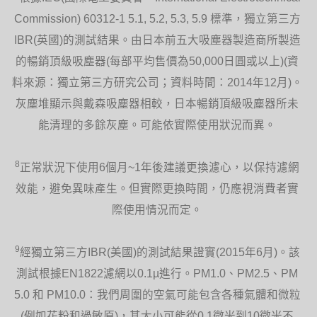
Commission) 60312-1 5.1, 5.2, 5.3, 5.9 標準，獨立第三方
IBR(英國)的測試結果。由日本前五大吸塵器製造商所製造
的暢銷頂級吸塵器(每部平均售價為50,000日圓或以上)(資
料來源：獨立第三方研究公司；資料時間：2014年12月)。
灰塵堆顯示與戴森吸塵器相較，日本暢銷頂級吸塵器所未
能清理的多餘灰塵。可能依實際使用狀況而異。
8
正常狀況下使用6個月~1年後建議更換濾心，以保持濾網
效能，避免異味產生。但實際更換時間，仍應視消費者實
際使用情況而定。
9
經獨立第三方IBR(美國)的測試結果證實(2015年6月)。該
測試根據EN1822濾網以0.1µ進行。PM1.0、PM2.5、PM
5.0 和 PM10.0：我們周圍的空氣可能包含各種氣體和微粒
(例如花粉和過敏原)，其大小可能從0.1微米到10微米不