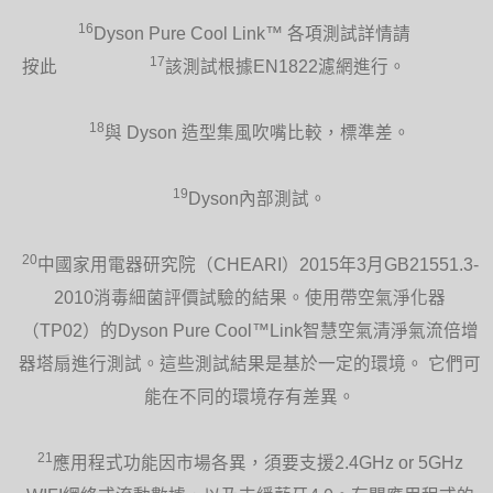
16
Dyson Pure Cool Link™ 各項測試詳情請
17
按此
該測試根據EN1822濾網進行。
18
與 Dyson 造型集風吹嘴比較，標準差。
19
Dyson內部測試。
20
中國家用電器研究院（CHEARI）2015年3月GB21551.3-
2010消毒細菌評價試驗的結果。使用帶空氣淨化器
（TP02）的Dyson Pure Cool™Link智慧空氣清淨氣流倍增
器塔扇進行測試。這些測試結果是基於一定的環境。 它們可
能在不同的環境存有差異。
21
應用程式功能因市場各異，須要支援2.4GHz or 5GHz