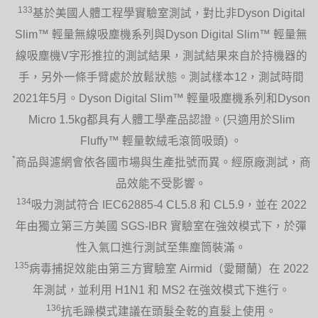
133
基於美國人體工程學實驗室測試，對比非Dyson Digital
Slim™ 輕量無線吸塵機系列與Dyson Digital Slim™ 輕量無
線吸塵機V字形推拉的測試結果，測試結果來自於持機器的
手，另外一條手臂處於放鬆狀態。測試樣本12，測試時間
2021年5月。Dyson Digital Slim™ 輕量吸塵機系列和Dyson
Micro 1.5kg都具有人體工學產品認證。(只適用於Slim
Fluffy™ 輕量軟絨毛滾筒吸頭) 。
*
商品與濾網會依各國市場與生產批號而異。經原廠測試，商
品效能不受影響。
134
吸力測試符合 IEC62885-4 CL5.8 和 CL5.9，並在 2022
年由獨立第三方美國 SGS-IBR 實驗室在強效模式下，於彈
性入氣口進行測試至集塵筒裝滿。
135
病毒捕捉效能由第三方實驗室 Airmid（愛爾蘭）在 2022
年測試，並利用 H1N1 和 MS2 在強效模式下進行。
136
抗毛躁模式建議在頭髮全乾的直髮上使用。