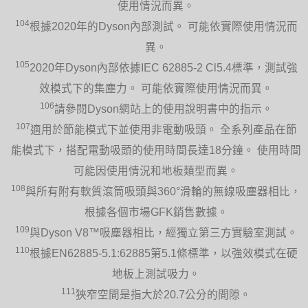
使用情況而異。
104
根據2020年的Dyson內部測試。 可能依實際使用情況而
異。
105
2020年Dyson內部依據IEC 62885-2 Cl5.4標準，測試強
效模式下的集塵力。 可能依實際使用情況而異。
106
請參閱Dyson網站上的使用說明書中的指示。
107
適用於節能模式下並使用非電動吸頭。 全系列產品在節
能模式下，搭配電動吸頭的使用時間長達18分鐘。 使用時間
可能因使用情況和地板類型而異。
108
與所有附有軟質滾筒吸頭與360°滑輪的無線吸塵器相比，
根據各個市場GFK銷售數據。
109
與Dyson V8™吸塵器相比，經獨立第三方實驗室測試。
110
根據EN62885-5.1:62885第5.1條標準，以強效模式在硬
地板上測試吸力。
111
狹窄空間是指大於20.7公分的間隙。