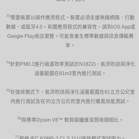
73
需要裝置以操作應用程式。裝置必須支援無線網路、行動
數據、或藍牙4.0。有關應用程式的兼容性，請到iOS App或
Google Play商店瀏覽。可能會產生標準數據與訊息傳輸費
率。
74
針對PM0.1進行過濾效率測試(EN1822)，氣流吹送與淨化
涵蓋範圍在81m3室內進行測試。
75
在強效模式下，氣流吹送與淨化涵蓋範圍在81立方公尺室
內進行測試及在35立方公尺的室內進行暖風效能測試。
76
與標準Dyson V8™ 軟質碳纖維滾筒吸頭相比。
77
根據 IEC 62885-2 CL 5.11以強效模式測試吸力。