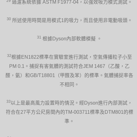
29
過濾系統依據 ASTM F1977-04，以強效吸力模式測試。
30
所述使用時間是用模式1的吸力，而且使用非電動吸頭。
31
根據Dyson內部軟體模擬 。
32
根據EN1822標準在實驗室進行測試，空氣傳播粒子小至
PM 0.1。捕捉有害氣體的測試符合JEM 1467（乙酸，乙
醛，氨）和GB/T18801（甲醛及苯）的標準。氣體捕捉率各
不相同。
33
以上是最高風力設置時的情況。經Dyson進行內部測試，
符合在27平方公尺房間內的TM-003711標準及DTM801的標
準。