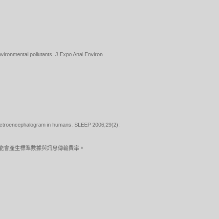
vironmental pollutants. J Expo Anal Environ
g electroencephalogram in humans. SLEEP 2006;29(2):
。可能會產生標準數據與訊息傳輸費率。