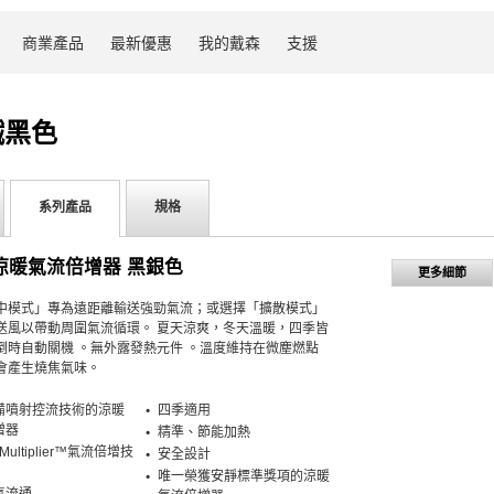
商業產品
最新優惠
我的戴森
支援
鐵黑色
系列產品
規格
9涼暖氣流倍增器 黑銀色
更多細節
中模式」專為遠距離輸送強勁氣流；或選擇「擴散模式」
送風以帶動周圍氣流循環。 夏天涼爽，冬天溫暖，四季皆
倒時自動關機 。無外露發熱元件 。溫度維持在微塵燃點
會產生燒焦氣味。
備噴射控流技術的涼暖
四季適用
增器
精準、節能加熱
 Multiplier™氣流倍增技
安全設計
唯一榮獲安靜標準獎項的涼暖