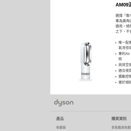
AM0
選擇「集
專為廣角
適用。傾
之下，不
唯一配
氣流倍
專利Air
術
高效空
適合夜
擺動控
便於傾
產品
購買資訊
吸塵器
查看戴森吸塵