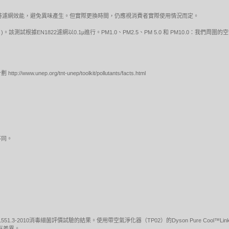
保持濾網效能，避免異味產生。但實際更換時間，仍應視消費者實際使用情況而定。
)。該測試根據EN1822濾網以0.1µ進行。PM1.0、PM2.5、PM 5.0 和 PM10.0：我
nep.org/tnt-unep/toolkit/pollutants/facts.html
不同。
1551.3-2010消毒細菌評價試驗的結果。使用帶空氣淨化器（TP02）的Dyson Pure Co
有差異。