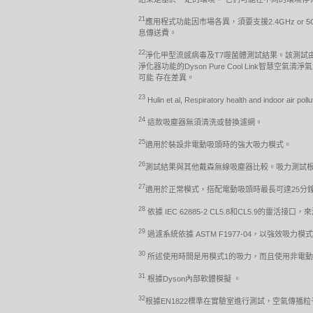
21
應用程式功能因市場各異，須要支援2.4GHz or 
息傳送費。
22
淨化甲型流感病毒及T7噬菌體測試結果。該測試
淨化器功能的Dyson Pure Cool Link智慧
可能 存在差異。
23
Hulin et al, Respiratory health and indoor air p
24
這款吸塵器無須清洗或替換濾網。
25
適用於裝設非電動吸頭時的強大吸力模式。
26
測試結果與其他戴森無線吸塵器比較。吸力測試根據 IEC
27
適用於正常模式，搭配電動吸頭時最長可達25分
28
依據 IEC 62885-2 CL5.8和CL5.9的靈
29
過濾系統依據 ASTM F1977-04，以強效吸力模
30
所述使用時間是用模式1的吸力，而且使用非電
31
根據Dyson內部軟體模擬 。
32
根據EN1822標準在實驗室進行測試，空氣傳播粒子