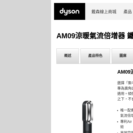
戴森線上商城
產品
AM09涼暖氣流倍增器 
概述
產品特色
圖庫
AM0
選擇「集
專為廣角
適用。傾
之下，不
唯一配
氣流倍
專利Air
術