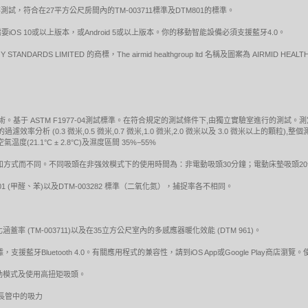
試，符合在27平方公尺房間內的TM-003711標準及DTM801的標準。
S 10或以上版本，或Android 5或以上版本。你的移動智能設備必須支援藍牙4.0。
 STANDARDS LIMITED 的商標，The airmid healthgroup ltd 名稱及圖案為 AIRMID HEA
技術。基于 ASTM F1977-04測試標準。在符合規定的測試條件下,由獨立實驗室進行的測
率分析 (0.3 微米,0.5 微米,0.7 微米,1.0 微米,2.0 微米以及 3.0 微米以上的顆
1.1°C ± 2.8°C)及濕度區間 35%−55%
方式而不同。不同吸頭在非强效模式下的使用時間為：非電動吸頭30分鐘；電動床墊吸頭20
8801 (甲醛、苯)以及DTM-003282 標準（二氧化氮），捕捉率各不相同。
蓋率 (TM-003711)以及在35立方公尺室內的多感應器暖化效能 (DTM 961)。
牙Bluetooth 4.0。有關應用程式的兼容性，請到iOS App或Google Play商
動模式及使用高扭矩吸頭。
下延長管中的吸力