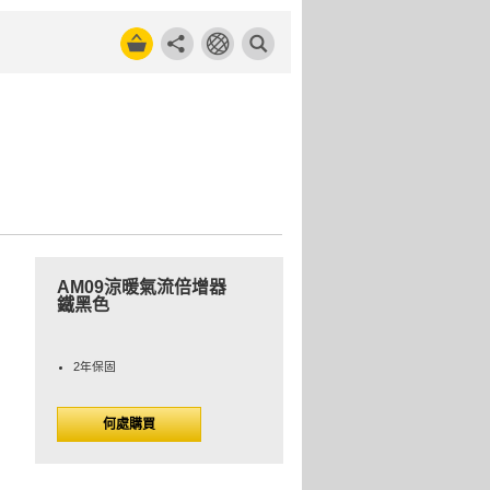
AM09涼暖氣流倍增器
鐵黑色
2年保固
何處購買