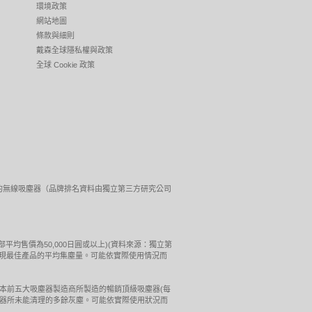
環境政策
網站地圖
條款與細則
戴森全球隱私權與政策
全球 Cookie 政策
最佳性能表現的無線吸塵器（品牌排名資料由獨立第三方研究公司
(每部平均售價為50,000日圓或以上)(資料來源：獨立第
牌表現最佳產品的平均集塵量。可能依實際使用情況而
(英國)的測試結果。由日本前五大吸塵器製造商所製造的暢銷頂級吸塵器(每
吸塵器所未能清理的多餘灰塵。可能依實際使用狀況而