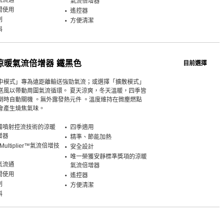
氣流通
氣流倍增器
間使用
遙控器
制
方便清潔
斜
9涼暖氣流倍增器 鐵黑色
目前選擇
中模式」專為遠距離輸送強勁氣流；或選擇「擴散模式」
送風以帶動周圍氣流循環。 夏天涼爽，冬天溫暖，四季皆
倒時自動關機 。無外露發熱元件 。溫度維持在微塵燃點
會產生燒焦氣味。
備噴射控流技術的涼暖
四季適用
增器
精準、節能加熱
 Multiplier™氣流倍增技
安全設計
唯一榮獲安靜標準獎項的涼暖
氣流通
氣流倍增器
間使用
遙控器
制
方便清潔
斜