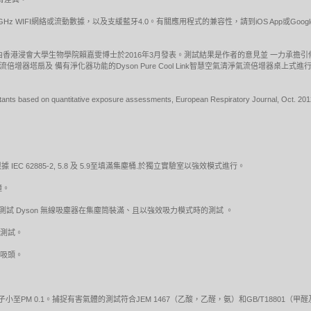
5GHz WIFI網絡或流動數據，以及支緩藍牙4.0。有關應用程式的兼容性，請到iOS App或Goo
由香港浸會大學生物學院賴嘉雯博士於2016年3月發表。測試結果是作者的意見並 一力承擔
空氣清淨氣流倍增器塔扇及 備有淨化器功能的Dyson Pure Cool Link智慧空氣清淨氣流倍增
ollutants based on quantitative exposure assessments, European Respiratory Journal, Oct. 201
 62885-2, 5.8 及 5.9至填滿集塵桶.於獨立實驗室以強效模式進行。
鐘。
活接口，來測試 Dyson 無線吸塵器在集塵筒裝滿、且以強效吸力模式時的測試 。
式測試。
動吸頭。
小至PM 0.1。捕捉有害氣體的測試符合JEM 1467（乙酸，乙醛，氨）和GB/T18801