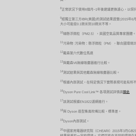
8
正常狀況下使用6個月~1年後建議更換濾心，以
9
經獨立第三方IBR(美國)的測試結果證實(2015年6月
大小可能從0.1微米到10微米不等。
10
細懸浮微粒（PM2.5），英國空氣品質專家團體。
11
污染物 :污染物：懸浮微粒（PM），聯合國環境計劃 http://www.u
12
戴森第六代數位馬達
13
與戴森V6無線吸塵器進行比較。
14
測試結果與其他戴森無線吸塵器比較。
15
根據內部測試，在特定情況下實際表現可能有所
16
Dyson Pure Cool Link™ 各項測試詳情請
按此
17
該測試根據EN1822濾網進行。
18
與 Dyson 造型集風吹嘴比較，標準差。
19
Dyson內部測試。
20
中國家用電器研究院（CHEARI）2015年3月GB2
結果是基於一定的環境。 它們可能在不同的環境存