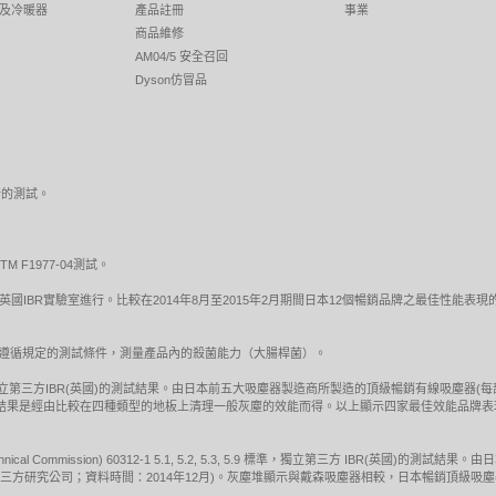
及冷暖器
產品註冊
事業
商品維修
AM04/5 安全召回
Dyson仿冒品
行的測試。
F1977-04測試。
 5.9 標準吸塵測試於英國IBR實驗室進行。比較在2014年8月至2015年2月期間日本12個暢銷品牌之
試，遵循規定的測試條件，測量產品內的殺菌能力（大腸桿菌）。
標準的吸塵測試，獨立第三方IBR(英國)的測試結果。由日本前五大吸塵器製造商所製造的頂級暢銷有線吸塵器
EC測試結果是經由比較在四種類型的地板上清理一般灰塵的效能而得。以上顯示四家最佳效能品
otechnical Commission) 60312-1 5.1, 5.2, 5.3, 5.9 標準，獨立第三方 IBR
獨立第三方研究公司；資料時間：2014年12月)。灰塵堆顯示與戴森吸塵器相較，日本暢銷頂級