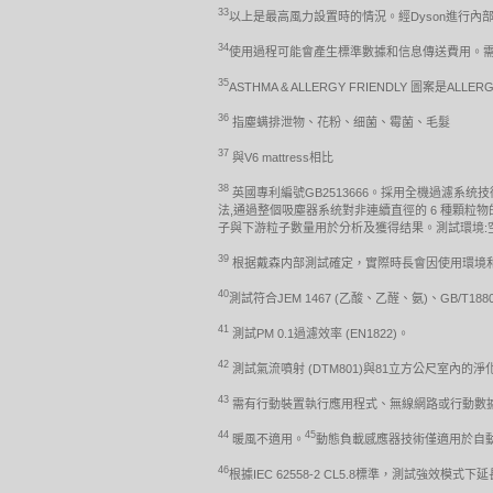
33
以上是最高風力設置時的情況。經Dyson進行內部測
34
使用過程可能會產生標準數據和信息傳送費用。需要iO
35
ASTHMA & ALLERGY FRIENDLY 圖案是ALLERGY
36
指塵螨排泄物、花粉、细菌、霉菌、毛髮
37
與V6 mattress相比
38
英國專利編號GB2513666。採用全機過濾系统
法,通過整個吸塵器系统對非連續直徑的 6 種顆粒物的過濾效
子與下游粒子數量用於分析及獲得结果。測試環境:空氣温度(2
39
根据戴森内部測試確定，實際時長會因使用環境和
40
測試符合JEM 1467 (乙酸、乙醛、氨)、GB/T1
41
測試PM 0.1過濾效率 (EN1822)。
42
測試氣流噴射 (DTM801)與81立方公尺室內的淨化涵
43
需有行動裝置執行應用程式、無線網路或行動數據，支援藍
44
45
暖風不適用。
動態負載感應器技術僅適用於自
46
根據IEC 62558-2 CL5.8標準，測試強效模式