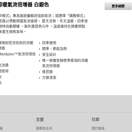
9涼暖氣流倍增器 白銀色
更多細節
中模式」專為遠距離輸送強勁氣流；或選擇「擴散模式」
送風以帶動周圍氣流循環。 夏天涼爽，冬天溫暖，四季皆
倒時自動關機 。無外露發熱元件 。溫度維持在微塵燃點
會產生燒焦氣味。
備噴射控流技術的涼暖
四季適用
增器
精準、節能加熱
 Multiplier™氣流倍增技
安全設計
唯一榮獲安靜標準獎項的涼暖
氣流通
氣流倍增器
間使用
遙控器
制
方便清潔
斜
支援
社群
器
服務和支持
關於戴森