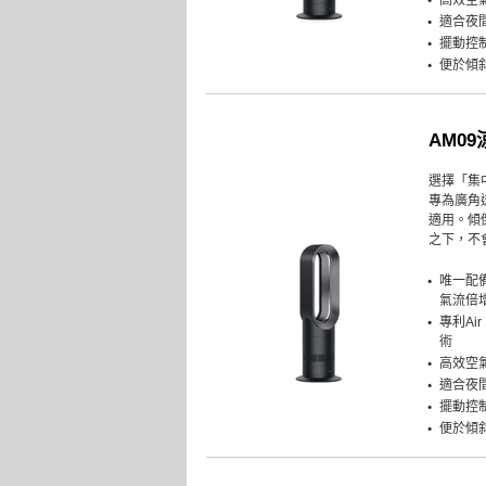
高效空
適合夜
擺動控
便於傾
AM0
選擇「集
專為廣角
適用。傾
之下，不
唯一配
氣流倍
專利Air
術
高效空
適合夜
擺動控
便於傾