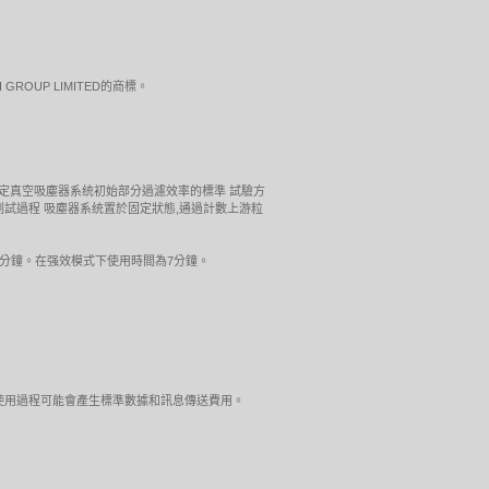
LTH GROUP LIMITED的商標。
試。測定真空吸塵器系统初始部分過濾效率的標準 試驗方
粒),整個測試過程 吸塵器系统置於固定狀態,通過計數上游粒
分鐘。在强效模式下使用時間為7分鐘。
店瀏覽。使用過程可能會產生標準數據和訊息傳送費用。