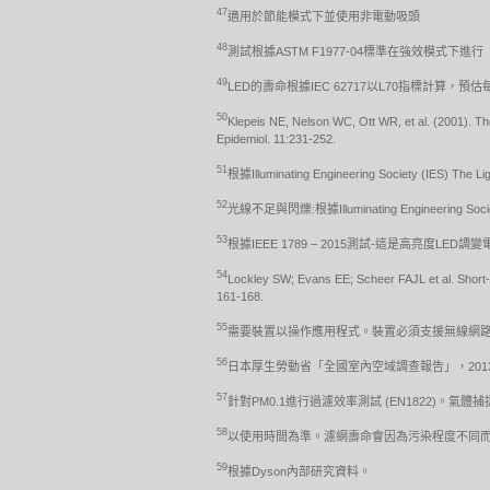
47
適用於節能模式下並使用非電動吸頭
48
測試根據ASTM F1977-04標準在強效模式下進行
49
LED的壽命根據IEC 62717以L70指標計算
50
Klepeis NE, Nelson WC, Ott WR, et al. (2001). Th
Epidemiol. 11:231-252.
51
根據Illuminating Engineering Society (IES) T
52
光線不足與閃爍:根據Illuminating Engineering Soci
53
根據IEEE 1789 – 2015測試-這是高亮度L
54
Lockley SW; Evans EE; Scheer FAJL et al. Short-wa
161-168.
55
需要裝置以操作應用程式。裝置必須支援無線網路、行
56
日本厚生勞動省「全國室內空域調查報告」，20
57
針對PM0.1進行過濾效率測試 (EN1822)。氣
58
以使用時間為準。濾網壽命會因為污染程度不同
59
根據Dyson內部研究資料。