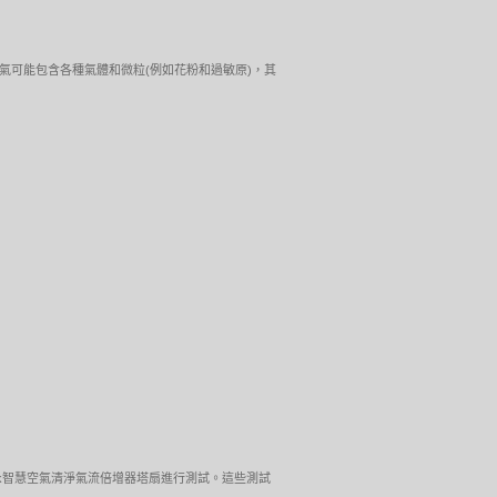
們周圍的空氣可能包含各種氣體和微粒(例如花粉和過敏原)，其
ol™Link智慧空氣清淨氣流倍增器塔扇進行測試。這些測試