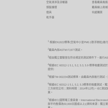
空氣清淨及涼暖器
查看戴森風扇
頭髮護理
戴森線上商城
燈具
何處購買
乾手器
1
根據EN1822標準(空氣中小至PM0.1懸浮微粒)進
2
戴森內部ASTM F1977測試。
3
經由獨立實驗室在符合規定的測試條件下，進行ASTM 
4
根據IEC 60312-1 5.1, 5.2, 5.3,
提供）
5
根據TM-002234測試標準，由戴森內部進行測
6
根據IEC 60312-1 5.1, 5.2, 5.3
三方研究公司；資料時間：2014年12月)。I
異。
7
根據IEC(國際電工委員會，International Electr
部平均售價為50,000日圓或以上)(資料來源：
異。