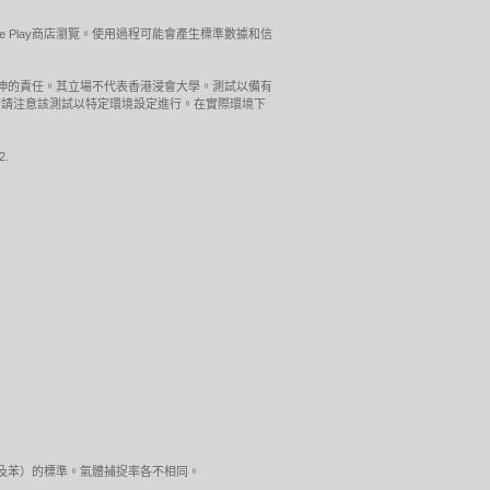
gle Play商店瀏覽。使用過程可能會產生標準數據和信
引伸的責任。其立場不代表香港浸會大學。測試以備有
器桌上式進行請注意該測試以特定環境設定進行。在實際環境下
2.
（甲醛及苯）的標準。氣體捕捉率各不相同。