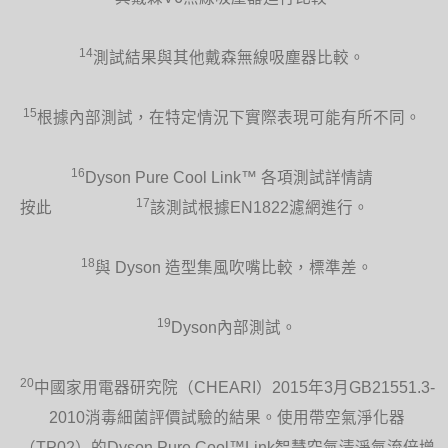
14
測試結果與其他戴森無線吸塵器比較。
15
根據內部測試，在特定情況下實際表現可能有所不同。
16
Dyson Pure Cool Link™ 各項測試詳情請
17
按此
該測試根據EN1822濾網進行。
18
與 Dyson 造型集風吹嘴比較，標準差。
19
Dyson內部測試。
20
中國家用電器研究院（CHEARI）2015年3月GB21551.3-
2010消毒細菌評價試驗的結果。使用帶空氣淨化器
（TP02）的Dyson Pure Cool™Link智慧空氣清淨氣流倍增