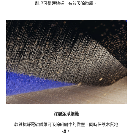
刷毛可從硬地板上有效吸除微塵。
深層潔淨細縫
軟質抗靜電碳纖維可吸除細縫中的微塵，同時保護木質地
板。