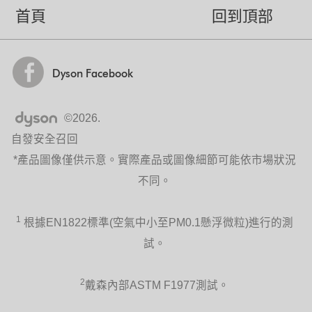
首頁
回到頂部
Dyson Facebook
©2026.
自發安全召回
*產品圖像僅供示意。實際產品或圖像細節可能依市場狀況
不同。
1
根據EN1822標準(空氣中小至PM0.1懸浮微粒)進行的測
試。
2
戴森內部ASTM F1977測試。