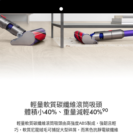
輕量軟質碳纖維滾筒吸頭
90
體積小40%、重量減輕40%
輕量軟質碳纖維滾筒吸頭由高強度ABS製成，強韌且輕
巧，軟質尼龍絨毛可捕捉大型碎屑，而黑色抗靜電碳纖維