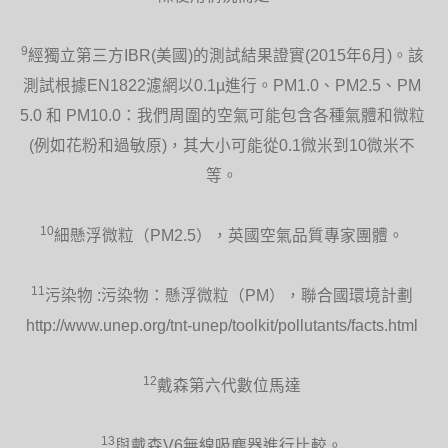
9
經獨立第三方IBR(美國)的測試結果證實(2015年6月)。該
測試根據EN1822濾網以0.1µ進行。PM1.0、PM2.5、PM
5.0 和 PM10.0：我們周圍的空氣可能包含各種氣體和微粒
(例如花粉和過敏原)，其大小可能從0.1微米到10微米不
等。
10
細懸浮微粒（PM2.5），英國空氣品質專家團體。
11
污染物 :污染物：懸浮微粒（PM），聯合國環境計劃
http://www.unep.org/tnt-unep/toolkit/pollutants/facts.html
12
戴森第六代數位馬達
13
與戴森V6無線吸塵器進行比較。