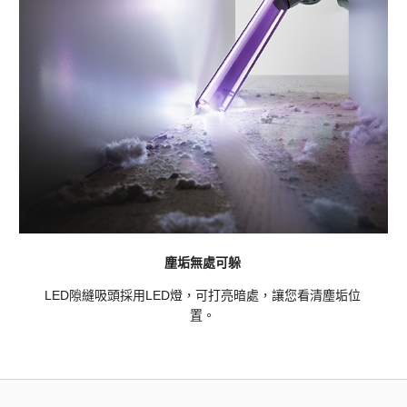
塵垢無處可躲
LED隙縫吸頭採用LED燈，可打亮暗處，讓您看清塵垢位
置。