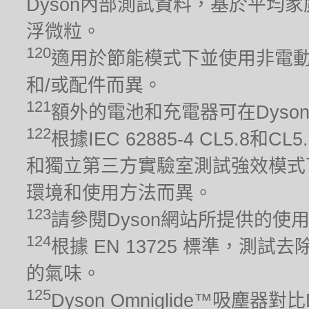
Dyson內部測試資料，基於平均家
浮微粒。
120
適用於節能模式下並使用非電動
和/或配件而異。
121
額外的電池和充電器可在Dyso
122
根據IEC 62885-4 CL5.8
和獨立第三方實驗室測試強效模式
環境和使用方法而異。
123
請參閱Dyson網站所提供的使
124
根據 EN 13725 標準，
的氣味。
125
Dyson Omniglide™吸塵