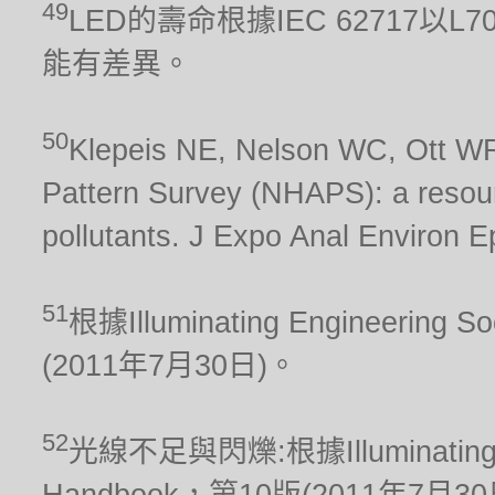
49
LED的壽命根據IEC 62717
能有差異。
50
Klepeis NE, Nelson WC, Ott WR,
Pattern Survey (NHAPS): a resour
pollutants. J Expo Anal Environ E
51
根據Illuminating Engineering S
(2011年7月30日)。
52
光線不足與閃爍:根據Illuminating Engi
Handbook，第10版(2011年7月3