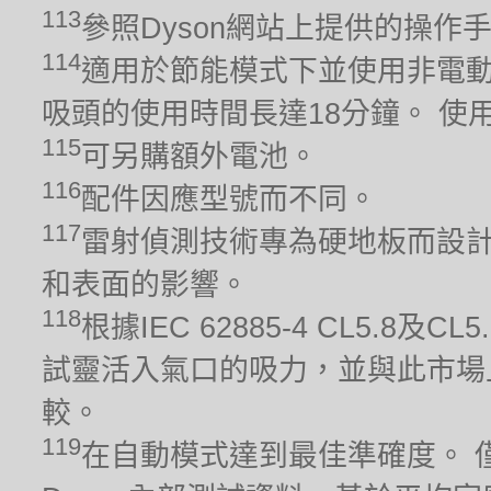
113
參照Dyson網站上提供的操作
114
適用於節能模式下並使用非電動
吸頭的使用時間長達18分鐘。 
115
可另購額外電池。
116
配件因應型號而不同。
117
雷射偵測技術專為硬地板而設計
和表面的影響。
118
根據IEC 62885-4 CL5.
試靈活入氣口的吸力，並與此市場
較。
119
在自動模式達到最佳準確度。 