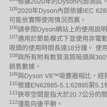
根據2020年的Dyson內部測
105
2020年Dyson內部依據IEC 6
可能依實際使用情況而異。
106
請參閱Dyson網站上的使用說
107
適用於節能模式下並使用非電動
吸頭的使用時間長達18分鐘。 
108
與所有附有軟質滾筒吸頭與360
銷售數據。
109
與Dyson V8™吸塵器相比
110
根據EN62885-5.1:628
111
狹窄空間是指大於20.7公分的
112
僅能向後平躺。