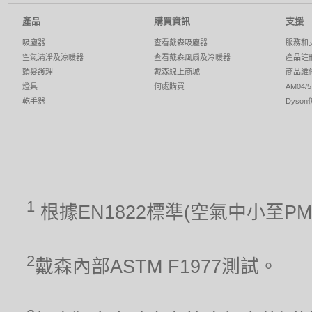
產品
購買資訊
支援
吸塵器
查看戴森吸塵器
服務和
空氣清淨及涼暖器
查看戴森風扇及冷暖器
產品註
頭髮護理
戴森線上商城
商品維
燈具
何處購買
AM04
乾手器
Dyso
1
根據EN1822標準(空氣中小至P
2
戴森內部ASTM F1977測試。