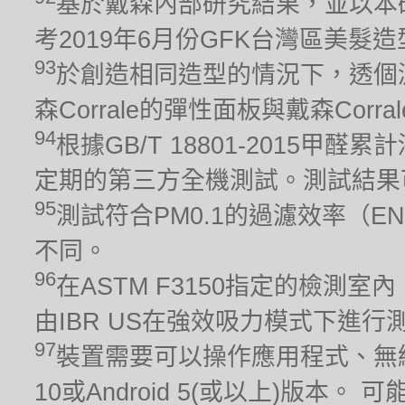
基於戴森內部研究結果，並以本
考2019年6月份GFK台灣區美髮
93
於創造相同造型的情況下，透個
森Corrale的彈性面板與戴森Cor
94
根據GB/T 18801-2015
定期的第三方全機測試。測試結果
95
測試符合PM0.1的過濾效率（EN
不同。
96
在ASTM F3150指定的檢測室
由IBR US在強效吸力模式下進行測
97
裝置需要可以操作應用程式、無線
10或Android 5(或以上)版