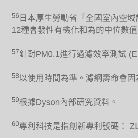
56
日本厚生勞動省「全國室內空域調
12種會發性有機化和為的中位數
57
針對PM0.1進行過濾效率測試 (
58
以使用時間為準。濾網壽命會因
59
根據Dyson內部研究資料。
60
專利科技是指創新專利號碼： ZL 201