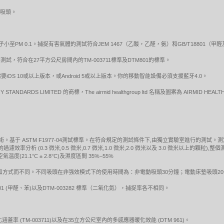
動吸頭。
小至PM 0.1。捕捉有害氣體的測試符合JEM 1467（乙酸，乙醛，氨）和GB/T18801
試，符合在27平方公尺房間內的TM-003711標準及DTM801的標準。
S 10或以上版本，或Android 5或以上版本。你的移動智能設備必須支援藍牙4.0。
 STANDARDS LIMITED 的商標，The airmid healthgroup ltd 名稱及圖案為 AIRMID HEA
技術。基于 ASTM F1977-04測試標準。在符合規定的測試條件下,由獨立實驗室進行的測
率分析 (0.3 微米,0.5 微米,0.7 微米,1.0 微米,2.0 微米以及 3.0 微米以上的顆
1.1°C ± 2.8°C)及濕度區間 35%−55%
方式而不同。不同吸頭在非强效模式下的使用時間為：非電動吸頭30分鐘；電動床墊吸頭20
8801 (甲醛、苯)以及DTM-003282 標準（二氧化氮），捕捉率各不相同。
蓋率 (TM-003711)以及在35立方公尺室內的多感應器暖化效能 (DTM 961)。