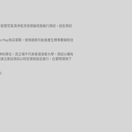
ol™Link智慧空氣清淨氣流倍增器塔扇進行測試。這些測試
gle Play商店瀏覽。使用過程可能會產生標準數據和信
引伸的責任。其立場不代表香港浸會大學。測試以備有
器桌上式進行請注意該測試以特定環境設定進行。在實際環境下
2.