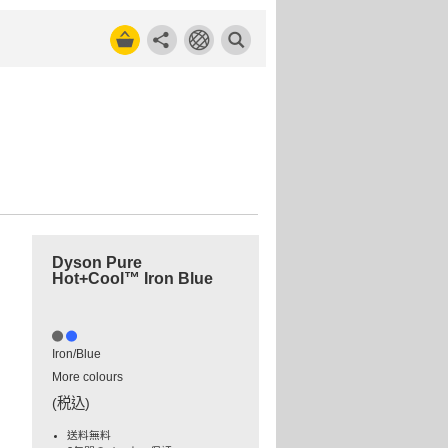
Dyson Pure
Hot+Cool™ Iron Blue
Iron/Blue
More colours
(税込)
送料無料