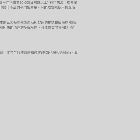
(每部平均售價為50,000日圓或以上)(資料來源：獨立第
牌表現最佳產品的平均集塵量。可能依實際使用情況而
(英國)的測試結果。由日本前五大吸塵器製造商所製造的暢銷頂級吸塵器(每
吸塵器所未能清理的多餘灰塵。可能依實際使用狀況而
們周圍的空氣可能包含各種氣體和微粒(例如花粉和過敏原)，其