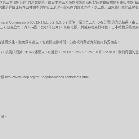
標準的吸塵測試，獨立第三方IBR(英國)的測試結果。由日本前五大吸塵器製造商所製造的頂級暢銷有線吸塵器
EC測試結果是經由比較在四種類型的地板上清理一般灰塵的效能而得。以上顯示四家最佳效能品
otechnical Commission) 60312-1 5.1, 5.2, 5.3, 5.9 標準，獨立第三方 IBR
獨立第三方研究公司；資料時間：2014年12月)。灰塵堆顯示與戴森吸塵器相較，日本暢銷頂級
保持濾網效能，避免異味產生。但實際更換時間，仍應視消費者實際使用情況而定。
)。該測試根據EN1822濾網以0.1µ進行。PM1.0、PM2.5、PM 5.0 和 PM10.0：我
nep.org/tnt-unep/toolkit/pollutants/facts.html
不同。