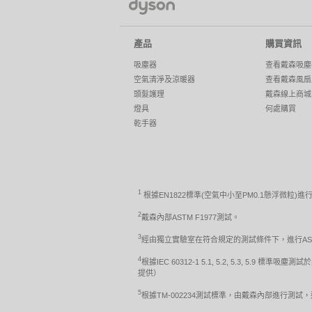
產品
購買資訊
吸塵器
查看戴森吸塵
空氣清淨及涼暖器
查看戴森風扇
頭髮護理
戴森線上商城
燈具
何處購買
乾手器
1
根據EN1822標準(空氣中小至PM0.1懸浮微粒)進
2
戴森內部ASTM F1977測試。
3
經由獨立實驗室在符合規定的測試條件下，進行ASTM 
4
根據IEC 60312-1 5.1, 5.2, 5.3,
提供）
5
根據TM-002234測試標準，由戴森內部進行測