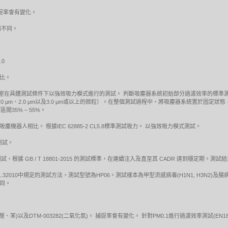
體捕捉率會有變化。
而不同。
.0
相比。
方獨立實驗室在具體測試條件下以強效吸力模式進行的測試。 判斷吸塵器系統初始部分過濾效率的
 μm、1.0 μm、2.0 μm以及3.0 μm或以上的微粒）。在整個測試過程中，將吸塵器系統置
區間35% – 55%。
e™吸塵機器人相比。 根據IEC 62885-2 CL5.8標準測試吸力。 以強效吸力模式測試。
下測試。
據 GB / T 18801-2015 的測試標準，在連續注入及直至其 CADR 達到穩定期。
1.32010中規定的測試方法，測試型號為HP06。測試樣本為甲型流感病毒(H1N1, H3N2)及腸
不同。
(甲醛、苯)以及DTM-003282(二氧化氮)。 捕捉率會有變化。 針對PM0.1進行過濾效率測試(EN18