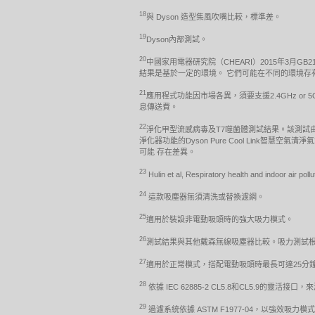
18
與 Dyson 造型集風吹嘴比較，標準差。
19
Dyson內部測試。
20
中國家用電器研究院（CHEARI）2015年3月GB2
結果是基於一定的環境。 它們可能在不同的環境存
21
應用程式功能因市場各異，須要支援2.4GHz or 
息傳送費。
22
淨化甲型流感病毒及T7噬菌體測試結果。該測試
淨化器功能的Dyson Pure Cool Link智慧
可能 存在差異。
23
Hulin et al, Respiratory health and indoor air p
24
這款吸塵器無須清洗或替換濾網。
25
適用於裝設非電動吸頭時的強大吸力模式。
26
測試結果與其他戴森無線吸塵器比較。吸力測試根據 IEC
27
適用於正常模式，搭配電動吸頭時最長可達25分
28
依據 IEC 62885-2 CL5.8和CL5.9的靈
29
過濾系統依據 ASTM F1977-04，以強效吸力模