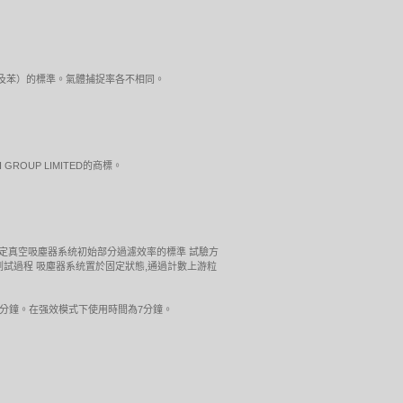
（甲醛及苯）的標準。氣體捕捉率各不相同。
LTH GROUP LIMITED的商標。
試。測定真空吸塵器系统初始部分過濾效率的標準 試驗方
粒),整個測試過程 吸塵器系统置於固定狀態,通過計數上游粒
分鐘。在强效模式下使用時間為7分鐘。