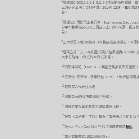
6
根據IEC 60312-1 5.1, 5.2, 5.3
三方研究公司；資料時間：2014年12月)。I
異。
7
根據IEC(國際電工委員會，International Electr
部平均售價為50,000日圓或以上)(資料來源：
異。
8
正常狀況下使用6個月~1年後建議更換濾心，以
9
經獨立第三方IBR(美國)的測試結果證實(2015年6月
大小可能從0.1微米到10微米不等。
10
細懸浮微粒（PM2.5），英國空氣品質專家團體。
11
污染物 :污染物：懸浮微粒（PM），聯合國環境計劃 http://www.u
12
戴森第六代數位馬達
13
與戴森V6無線吸塵器進行比較。
14
測試結果與其他戴森無線吸塵器比較。
15
根據內部測試，在特定情況下實際表現可能有所
16
Dyson Pure Cool Link™ 各項測試詳情請
按此
17
該測試根據EN1822濾網進行。