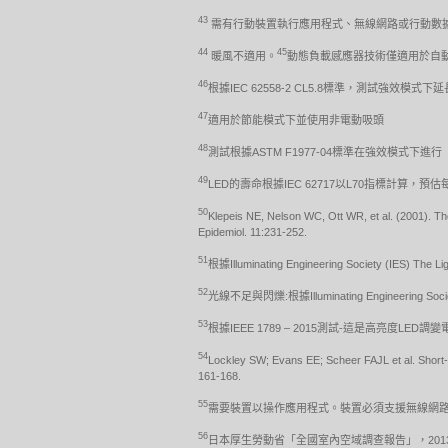
43
需有行動裝置執行應用程式、無線網路或行動數據，支援藍
44
45
暖風不適用。
動態負載感應器技術僅適用於自
46
根據IEC 62558-2 CL5.8標準，測試強效模式
47
適用於節能模式下並使用非電動吸頭
48
測試根據ASTM F1977-04標準在強效模式下進行
49
LED的壽命根據IEC 62717以L70指標計算
50
Klepeis NE, Nelson WC, Ott WR, et al. (2001). Th
Epidemiol. 11:231-252.
51
根據Illuminating Engineering Society (IES) T
52
光線不足與閃爍:根據Illuminating Engineering Soci
53
根據IEEE 1789 – 2015測試-這是高亮度L
54
Lockley SW; Evans EE; Scheer FAJL et al. Short-wa
161-168.
55
需要裝置以操作應用程式。裝置必須支援無線網路、行
56
日本厚生勞動省「全國室內空域調查報告」，20