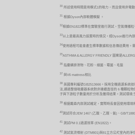
30
所述使用時間是用模式1的吸力，而且使用非電
31
根據Dyson內部軟體模擬 。
32
根據EN1822標準在實驗室進行測試，空氣傳播粒子
33
以上是最高風力設置時的情況。經Dyson進行內部測
34
使用過程可能會產生標準數據和信息傳送費用。需要iO
35
ASTHMA & ALLERGY FRIENDLY 圖案是ALLERGY
36
指塵螨排泄物、花粉、细菌、霉菌、毛髮
37
與V6 mattress相比
38
英國專利編號GB2513666。採用全機過濾系统
法,通過整個吸塵器系统對非連續直徑的 6 種顆粒物的過濾效
子與下游粒子數量用於分析及獲得结果。測試環境:空氣温度(2
39
根据戴森内部測試確定，實際時長會因使用環境和
40
測試符合JEM 1467 (乙酸、乙醛、氨)、GB/T1
41
測試PM 0.1過濾效率 (EN1822)。
42
測試氣流噴射 (DTM801)與81立方公尺室內的淨化涵