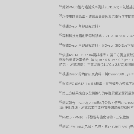
57
針對PM0.1進行過濾效率測試 (EN1822)。氣
58
以使用時間為準。濾網壽命會因為污染程度不同
59
根據Dyson內部研究資料。
60
專利科技是指創新專利號碼： ZL 2010 8 0017942
61
根據Dyson內部研究資料，與Dyson 360 Eye™
62
依據ASTM F1977-04測試標準。 第三
微粒的過濾效率分析（0.3 μm、0.5 μm、0.7
結果。 測試環境： 空氣溫度(21.1°C ± 2.8°C)和濕度
63
根據Dyson的內部研究資料，與Dyson 360 Ey
64
根據IEC 60312-1 cl 5.8標準，在強效吸力模式
65
第三方結果來自以全機進行的甲醛累積清潔質量測試，根
66
測試報告由SGS在2020年8月公佈，使用GB2155
10+淨化風速。測試結果可能與實際環境表現有所
67
PM2.5、PM10、揮發性有機化合物、二氧化氮
68
測試JEM 1467(乙酸、乙醛、氨)、GB/T18801