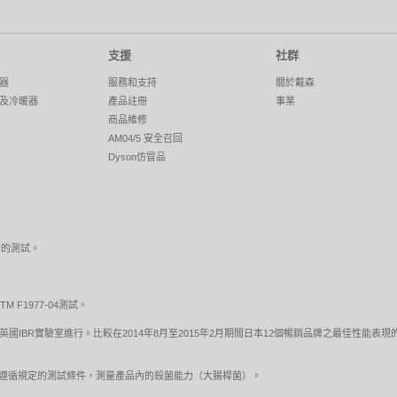
支援
社群
器
服務和支持
關於戴森
及冷暖器
產品註冊
事業
商品維修
AM04/5 安全召回
Dyson仿冒品
行的測試。
F1977-04測試。
 5.9 標準吸塵測試於英國IBR實驗室進行。比較在2014年8月至2015年2月期間日本12個暢銷品牌之
試，遵循規定的測試條件，測量產品內的殺菌能力（大腸桿菌）。