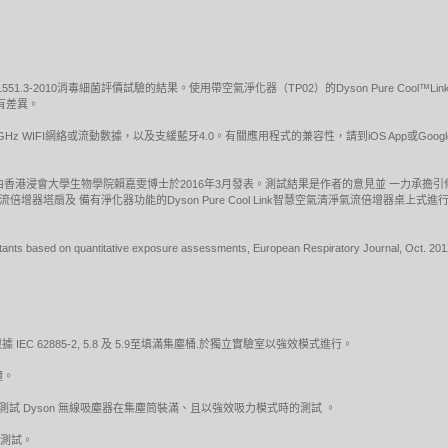
1551.3-2010消毒細菌評價試驗的結果。使用帶空氣淨化器（TP02）的Dyson Pure Co
有差異。
5GHz WIFI網絡或流動數據，以及支緩藍牙4.0。有關應用程式的兼容性，請到iOS App或Goo
由香港浸會大學生物學院賴嘉雯博士於2016年3月發表。測試結果是作者的意見並 一力承擔
空氣清淨氣流倍增器塔扇及 備有淨化器功能的Dyson Pure Cool Link智慧空氣清淨氣流倍增
ollutants based on quantitative exposure assessments, European Respiratory Journal, Oct. 201
 62885-2, 5.8 及 5.9至填滿集塵桶.於獨立實驗室以強效模式進行。
鐘。
活接口，來測試 Dyson 無線吸塵器在集塵筒裝滿、且以強效吸力模式時的測試 。
式測試。