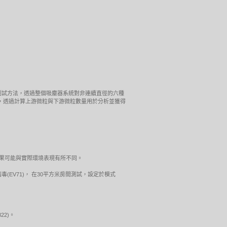
標準測試方法，透過整個吸塵器系統對非連續直徑的六種
於固定狀態，透過計算上游微粒與下游微粒數量用於分析並獲得
測試結果可能與實際環境表現有所不同。
病毒(EV71)， 在30平方米房間測試，設定於模式
22)。