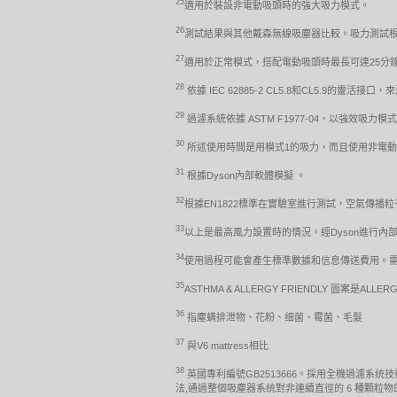
25
適用於裝設非電動吸頭時的強大吸力模式。
26
測試結果與其他戴森無線吸塵器比較。吸力測試根據 IEC
27
適用於正常模式，搭配電動吸頭時最長可達25分
28
依據 IEC 62885-2 CL5.8和CL5.9的靈
29
過濾系統依據 ASTM F1977-04，以強效吸力模
30
所述使用時間是用模式1的吸力，而且使用非電
31
根據Dyson內部軟體模擬 。
32
根據EN1822標準在實驗室進行測試，空氣傳播粒子
33
以上是最高風力設置時的情況。經Dyson進行內部測
34
使用過程可能會產生標準數據和信息傳送費用。需要iO
35
ASTHMA & ALLERGY FRIENDLY 圖案是ALLERGY
36
指塵螨排泄物、花粉、细菌、霉菌、毛髮
37
與V6 mattress相比
38
英國專利編號GB2513666。採用全機過濾系统
法,通過整個吸塵器系统對非連續直徑的 6 種顆粒物的過濾效