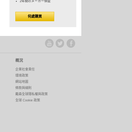
2年間のメーカー保証
何處購買
概況
企業社會責任
環境政策
網站地圖
條款與細則
戴森全球隱私權與政策
全球 Cookie 政策