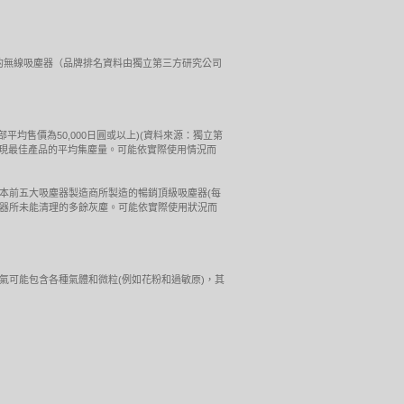
最佳性能表現的無線吸塵器（品牌排名資料由獨立第三方研究公司
(每部平均售價為50,000日圓或以上)(資料來源：獨立第
牌表現最佳產品的平均集塵量。可能依實際使用情況而
(英國)的測試結果。由日本前五大吸塵器製造商所製造的暢銷頂級吸塵器(每
吸塵器所未能清理的多餘灰塵。可能依實際使用狀況而
們周圍的空氣可能包含各種氣體和微粒(例如花粉和過敏原)，其