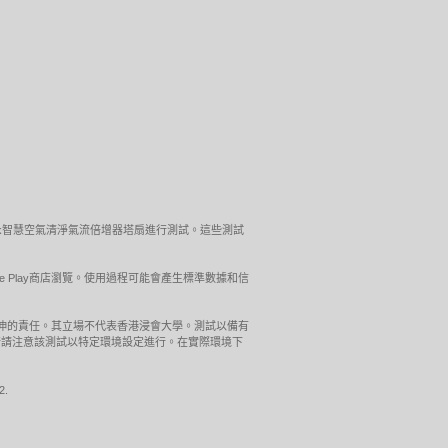
ol™Link智慧空氣清淨氣流倍增器塔扇進行測試。這些測試
gle Play商店瀏覽。使用過程可能會產生標準數據和信
引伸的責任。其立場不代表香港浸會大學。測試以備有
器桌上式進行請注意該測試以特定環境設定進行。在實際環境下
2.