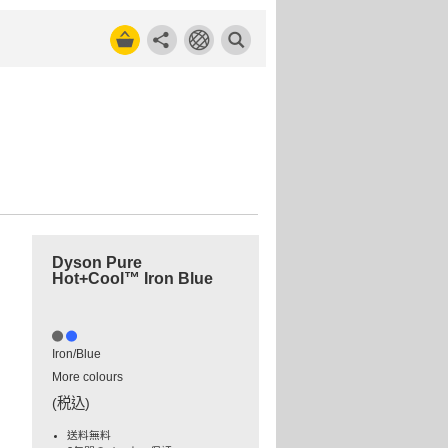
Dyson Pure
Hot+Cool™ Iron Blue
Iron/Blue
More colours
(税込)
送料無料