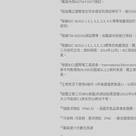
2
戴森內部ASTM F1977測試。
3
經由獨立實驗室在符合規定的測試條件下，進行ASTM 
4
根據IEC 60312-1 5.1, 5.2, 5.3,
提供）
5
根據TM-002234測試標準，由戴森內部進行測
6
根據IEC 60312-1 5.1, 5.2, 5.3
三方研究公司；資料時間：2014年12月)。I
異。
7
根據IEC(國際電工委員會，International Electr
部平均售價為50,000日圓或以上)(資料來源：
異。
8
正常狀況下使用6個月~1年後建議更換濾心，以
9
經獨立第三方IBR(美國)的測試結果證實(2015年6月
大小可能從0.1微米到10微米不等。
10
細懸浮微粒（PM2.5），英國空氣品質專家團體。
11
污染物 :污染物：懸浮微粒（PM），聯合國環境計劃 http://www.u
12
戴森第六代數位馬達