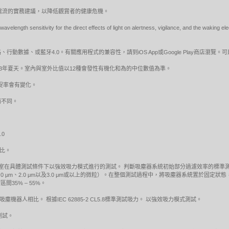
ED調變電流的實務建議，以降低觀賞者的健康危機。
velength sensitivity for the direct effects of light on alertness, vigilance, and the wakin
動數據、或藍牙4.0。有關應用程式的兼容性，請到iOS App或Google Play商店瀏覽
13年夏天。室內與室外比值以12種會發性有機化和為的中位數值為準。
體捕捉率會有變化。
而不同。
.0
相比。
方獨立實驗室在具體測試條件下以強效吸力模式進行的測試。 判斷吸塵器系統初始部分過濾效率的
 μm、1.0 μm、2.0 μm以及3.0 μm或以上的微粒）。在整個測試過程中，將吸塵器系統置
區間35% – 55%。
e™吸塵機器人相比。 根據IEC 62885-2 CL5.8標準測試吸力。 以強效吸力模式測試。
下測試。