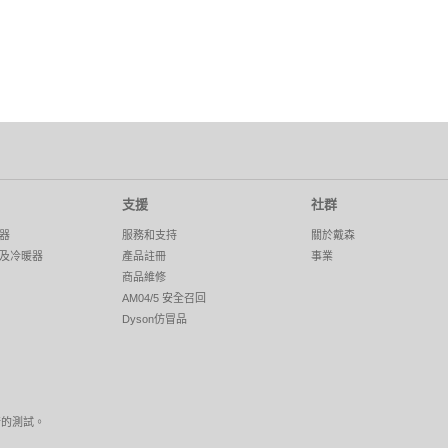
支援
社群
器
服務和支持
關於戴森
及冷暖器
產品註冊
事業
商品維修
AM04/5 安全召回
Dyson仿冒品
行的測試。