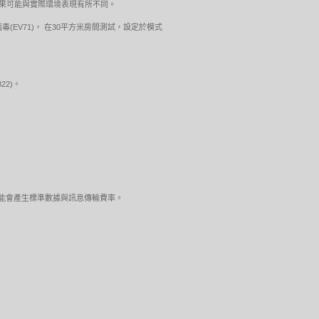
測試結果可能與實際環境表現有所不同。
病毒(EV71)， 在30平方米房間測試，設定於模式
22)。
。可能會產生標準數據與訊息傳輸費率。