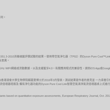
不同。
1551.3-2010消毒細菌評價試驗的結果。使用帶空氣淨化器（TP02）的Dyson Pure Co
有差異。
5GHz WIFI網絡或流動數據，以及支緩藍牙4.0。有關應用程式的兼容性，請到iOS App或Goo
由香港浸會大學生物學院賴嘉雯博士於2016年3月發表。測試結果是作者的意見並 一力承擔
空氣清淨氣流倍增器塔扇及 備有淨化器功能的Dyson Pure Cool Link智慧空氣清淨氣流倍增
ollutants based on quantitative exposure assessments, European Respiratory Journal, Oct. 201