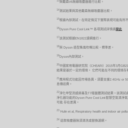
13
與戴森V6無線吸塵器進行比較。
14
測試結果與其他戴森無線吸塵器比較。
15
根據內部測試，在特定情況下實際表現可能有所
16
Dyson Pure Cool Link™ 各項測試詳情請
按此
17
該測試根據EN1822濾網進行。
18
與 Dyson 造型集風吹嘴比較，標準差。
19
Dyson內部測試。
20
中國家用電器研究院（CHEARI）2015年3月GB2
結果是基於一定的環境。 它們可能在不同的環境存
21
應用程式功能因市場各異，須要支援2.4GHz or 
息傳送費。
22
淨化甲型流感病毒及T7噬菌體測試結果。該測試
淨化器功能的Dyson Pure Cool Link智慧
可能 存在差異。
23
Hulin et al, Respiratory health and indoor air p
24
這款吸塵器無須清洗或替換濾網。