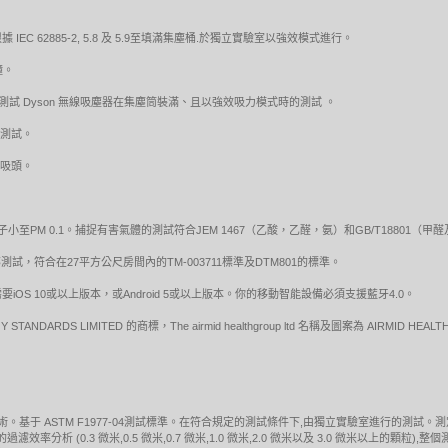
 62885-2, 5.8 及 5.9至填滿集塵桶.於獨立實驗室以強效模式進行。
鐘。
活接口，來測試 Dyson 無線吸塵器在集塵筒裝滿、且以強效吸力模式時的測試 。
式測試。
動吸頭。
小至PM 0.1。捕捉有害氣體的測試符合JEM 1467（乙酸，乙醛，氨）和GB/T18801
試，符合在27平方公尺房間內的TM-003711標準及DTM801的標準。
S 10或以上版本，或Android 5或以上版本。你的移動智能設備必須支援藍牙4.0。
 STANDARDS LIMITED 的商標，The airmid healthgroup ltd 名稱及圖案為 AIRMID HEA
技術。基于 ASTM F1977-04測試標準。在符合規定的測試條件下,由獨立實驗室進行的測
率分析 (0.3 微米,0.5 微米,0.7 微米,1.0 微米,2.0 微米以及 3.0 微米以上的顆