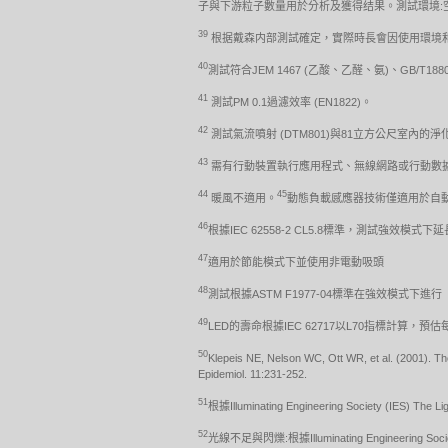
子與下游粒子數量用於分析及獲得结果。測試環境:空氣温度(2
39
根据戴森内部測試確定，實際時長會因使用環境和
40
測試符合JEM 1467 (乙酸、乙醛、氨)、GB/T1
41
測試PM 0.1過濾效率 (EN1822)。
42
測試氣流噴射 (DTM801)與81立方公尺室內的淨化涵
43
需有行動裝置執行應用程式、無線網路或行動數據，支援藍
44
45
暖風不適用。
動態負載感應器技術僅適用於自
46
根據IEC 62558-2 CL5.8標準，測試強效模式
47
適用於節能模式下並使用非電動吸頭
48
測試根據ASTM F1977-04標準在強效模式下進行
49
LED的壽命根據IEC 62717以L70指標計算
50
Klepeis NE, Nelson WC, Ott WR, et al. (2001). Th
Epidemiol. 11:231-252.
51
根據Illuminating Engineering Society (IES) T
52
光線不足與閃爍:根據Illuminating Engineering Soci