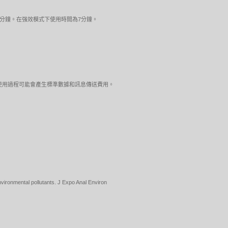
分鐘。在强效模式下使用時間為7分鐘。
店瀏覽。使用過程可能會產生標準數據和訊息傳送費用。
vironmental pollutants. J Expo Anal Environ