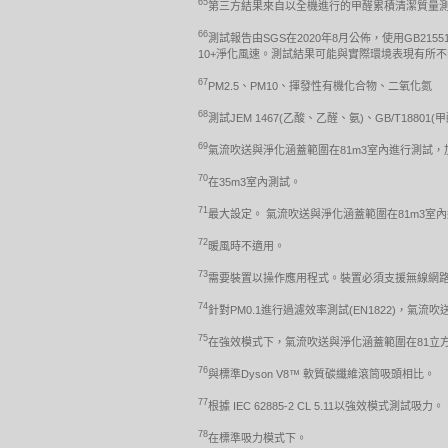
65
第三方結果來自以全機進行的甲醛累積清潔質量測試，根
66
測試報告由SGS在2020年8月公佈，使用GB2155
10+淨化風速。測試結果可能與實際環境表現有所
67
PM2.5、PM10、揮發性有機化合物、二氧化氮
68
測試JEM 1467(乙酸、乙醛、氨)、GB/T18801
69
氣流吹送與淨化涵蓋範圍在81m3室內進行測試，
70
在35m3室內測試。
71
最大設定。 氣流吹送與淨化涵蓋範圍在81m3室
72
暖風時不適用。
73
需要裝置以操作應用程式。裝置必須支援無線網路、行
74
針對PM0.1進行過濾效率測試(EN1822)，氣
75
在強效模式下，氣流吹送與淨化涵蓋範圍在81立
76
與標準Dyson V8™ 軟質碳纖維滾筒吸頭相比。
77
根據 IEC 62885-2 CL 5.11以強效模式測試吸力。
78
在標準吸力模式下。