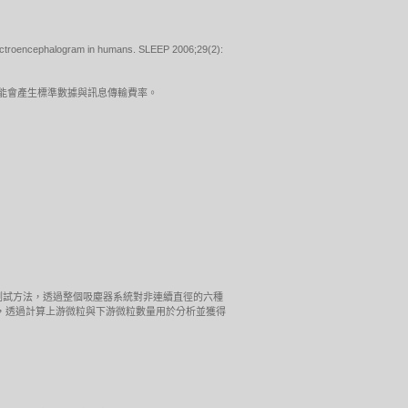
g electroencephalogram in humans. SLEEP 2006;29(2):
。可能會產生標準數據與訊息傳輸費率。
標準測試方法，透過整個吸塵器系統對非連續直徑的六種
於固定狀態，透過計算上游微粒與下游微粒數量用於分析並獲得