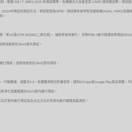
據 GB / T 18801-2015 的測試標準，在連續注入及直至其 CADR 達到穩定期。
1.32010中規定的測試方法，測試型號為HP06。測試樣本為甲型流感病毒(H1N1, H3N2)及腸
不同。
(甲醛、苯)以及DTM-003282(二氧化氮)。 捕捉率會有變化。 針對PM0.1進行過濾效率測試(EN18
加熱效能則在35m3室內測試。
內進行測試，加熱效能則在35m3室內測試。
動數據、或藍牙4.0。有關應用程式的兼容性，請到iOS App或Google Play商店瀏覽
流吹送與淨化涵蓋範圍在81m3室內進行測試。
方公尺室內進行測試及在35立方公尺的室內進行暖風效能測試。