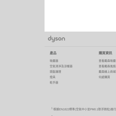
產品
購買資訊
吸塵器
查看戴森吸塵
空氣清淨及涼暖器
查看戴森風扇
頭髮護理
戴森線上商城
燈具
何處購買
乾手器
1
根據EN1822標準(空氣中小至PM0.1懸浮微粒)進