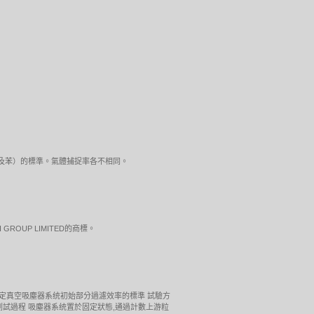
（甲醛及苯）的標準。氣體捕捉率各不相同。
LTH GROUP LIMITED的商標。
試。測定真空吸塵器系统初始部分過濾效率的標準 試驗方
粒),整個測試過程 吸塵器系统置於固定狀態,通過計數上游粒