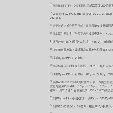
53
根據IEEE 1789 – 2015測試-這是高亮度L
54
Lockley SW; Evans EE; Scheer FAJL et al. Short-wa
161-168.
55
需要裝置以操作應用程式。裝置必須支援無線網路、行
56
日本厚生勞動省「全國室內空域調查報告」，20
57
針對PM0.1進行過濾效率測試 (EN1822)。氣
58
以使用時間為準。濾網壽命會因為污染程度不同
59
根據Dyson內部研究資料。
60
專利科技是指創新專利號碼： ZL 2010 8 0017942
61
根據Dyson內部研究資料，與Dyson 360 Eye™
62
依據ASTM F1977-04測試標準。 第三
微粒的過濾效率分析（0.3 μm、0.5 μm、0.7
結果。 測試環境： 空氣溫度(21.1°C ± 2.8°C)和濕度
63
根據Dyson的內部研究資料，與Dyson 360 Ey
64
根據IEC 60312-1 cl 5.8標準，在強效吸力模式