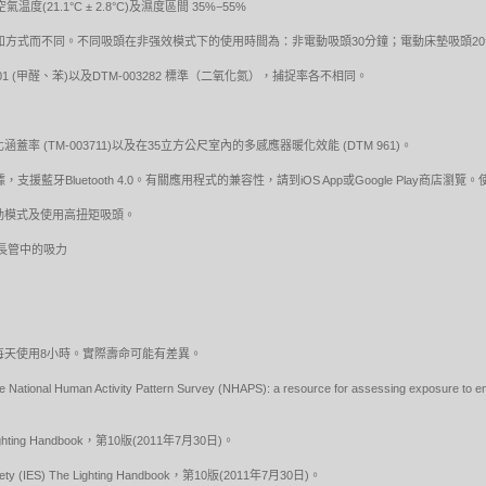
1.1°C ± 2.8°C)及濕度區間 35%−55%
方式而不同。不同吸頭在非强效模式下的使用時間為：非電動吸頭30分鐘；電動床墊吸頭20
8801 (甲醛、苯)以及DTM-003282 標準（二氧化氮），捕捉率各不相同。
蓋率 (TM-003711)以及在35立方公尺室內的多感應器暖化效能 (DTM 961)。
牙Bluetooth 4.0。有關應用程式的兼容性，請到iOS App或Google Play商
動模式及使用高扭矩吸頭。
下延長管中的吸力
，預估每天使用8小時。實際壽命可能有差異。
e National Human Activity Pattern Survey (NHAPS): a resource for assessing exposure to en
he Lighting Handbook，第10版(2011年7月30日)。
ety (IES) The Lighting Handbook，第10版(2011年7月30日)。