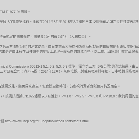
F1977-04測試。
 5.9 標準吸塵測試於英國IBR實驗室進行。比較在2014年8月至2015年2月期間日本12個暢銷品牌之
試，遵循規定的測試條件，測量產品內的殺菌能力（大腸桿菌）。
標準的吸塵測試，獨立第三方IBR(英國)的測試結果。由日本前五大吸塵器製造商所製造的頂級暢銷有線吸塵器
EC測試結果是經由比較在四種類型的地板上清理一般灰塵的效能而得。以上顯示四家最佳效能品
otechnical Commission) 60312-1 5.1, 5.2, 5.3, 5.9 標準，獨立第三方 IBR
獨立第三方研究公司；資料時間：2014年12月)。灰塵堆顯示與戴森吸塵器相較，日本暢銷頂級
保持濾網效能，避免異味產生。但實際更換時間，仍應視消費者實際使用情況而定。
)。該測試根據EN1822濾網以0.1µ進行。PM1.0、PM2.5、PM 5.0 和 PM10.0：我
nep.org/tnt-unep/toolkit/pollutants/facts.html