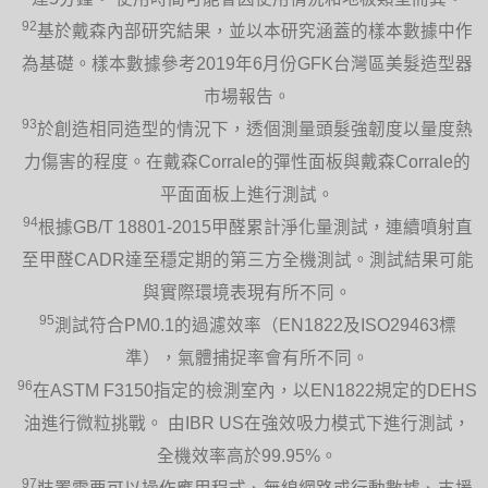
92
基於戴森內部研究結果，並以本研究涵蓋的樣本數據中作
為基礎。樣本數據參考2019年6月份GFK台灣區美髮造型器
市場報告。
93
於創造相同造型的情況下，透個測量頭髮強韌度以量度熱
力傷害的程度。在戴森Corrale的彈性面板與戴森Corrale的
平面面板上進行測試。
94
根據GB/T 18801-2015甲醛累計淨化量測試，連續噴射直
至甲醛CADR達至穩定期的第三方全機測試。測試結果可能
與實際環境表現有所不同。
95
測試符合PM0.1的過濾效率（EN1822及ISO29463標
準），氣體捕捉率會有所不同。
96
在ASTM F3150指定的檢測室內，以EN1822規定的DEHS
油進行微粒挑戰。 由IBR US在強效吸力模式下進行測試，
全機效率高於99.95%。
97