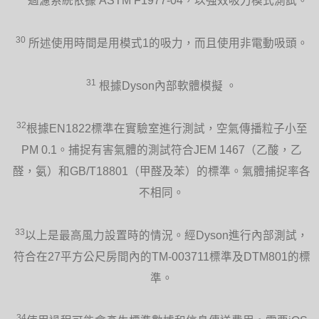
過濾系統依據 ASTM F1977-04，以強效吸力模式測試。
30
所述使用時間是用模式1的吸力，而且使用非電動吸頭。
31
根據Dyson內部軟體模擬 。
32
根據EN1822標準在實驗室進行測試，空氣傳播粒子小至
PM 0.1。捕捉有害氣體的測試符合JEM 1467（乙酸，乙
醛，氨）和GB/T18801（甲醛及苯）的標準。氣體捕捉率各
不相同。
33
以上是最高風力設置時的情況。經Dyson進行內部測試，
符合在27平方公尺房間內的TM-003711標準及DTM801的標
準。
34