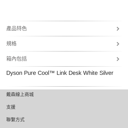
產品特色
規格
箱內包括
使用說明書
Dyson Pure Cool™ Link Desk White Silver
環形氣流倍增器
機身底座
無線遙控
2年保養
戴森線上商城
支援
聯繫方式