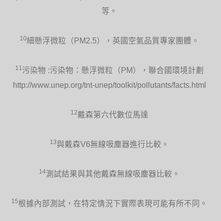
等。
10
細懸浮微粒（PM2.5），英國空氣品質專家團體。
11
污染物 :污染物：懸浮微粒（PM），聯合國環境計劃
http://www.unep.org/tnt-unep/toolkit/pollutants/facts.html
12
戴森第六代數位馬達
13
與戴森V6無線吸塵器進行比較。
14
測試結果與其他戴森無線吸塵器比較。
15
根據內部測試，在特定情況下實際表現可能有所不同。