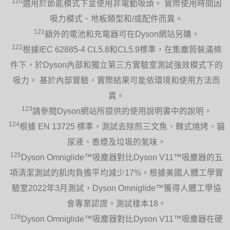
120
適用於節能模式下並使用非電動吸頭。 實際使用時間因
吸力模式、地板類型和/或配件而異。
121
額外的電池和充電器可在Dyson網站另購。
122
根據IEC 62885-4 CL5.8和CL5.9標準，在集塵筒裝滿條
件下，於Dyson內部和獨立第三方實驗室測試強效模式下的
吸力。 基於內部實驗，實際結果可能依環境和使用方法而
異。
123
請參閱Dyson網站所提供的使用說明書中的說明。
124
根據 EN 13725 標準，測試去除煎三文魚、韓式燒烤、貓
尿液、香煙及垃圾的氣味。
125
Dyson Omniglide™吸塵器對比Dyson V11™吸塵器的五
項清潔測試的肌肉負擔平均減少17%。根據美國人體工學實
驗室2022年3月測試，Dyson Omniglide™獲得人體工學協
會專業認證。測試樣本18。
126
Dyson Omniglide™吸塵器對比Dyson V11™吸塵器在硬