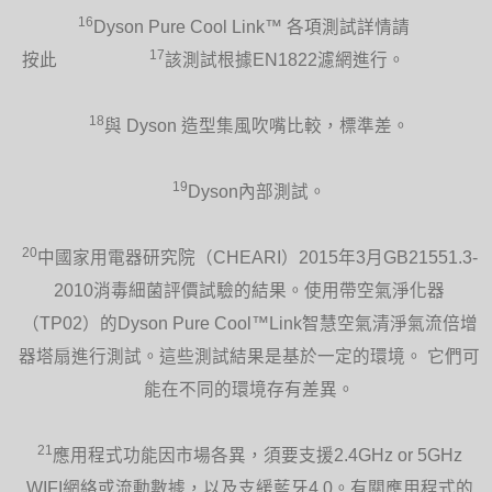
16
Dyson Pure Cool Link™ 各項測試詳情請
17
按此
該測試根據EN1822濾網進行。
18
與 Dyson 造型集風吹嘴比較，標準差。
19
Dyson內部測試。
20
中國家用電器研究院（CHEARI）2015年3月GB21551.3-
2010消毒細菌評價試驗的結果。使用帶空氣淨化器
（TP02）的Dyson Pure Cool™Link智慧空氣清淨氣流倍增
器塔扇進行測試。這些測試結果是基於一定的環境。 它們可
能在不同的環境存有差異。
21
應用程式功能因市場各異，須要支援2.4GHz or 5GHz
WIFI網絡或流動數據，以及支緩藍牙4.0。有關應用程式的