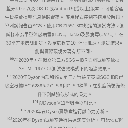
裝置需要可以操作應用程式、無線網路或行動數據、支援
藍牙4.0，以及iOS 10或Android 5(或以上)版本。 可能會產
生標準數據與訊息傳輸費率。 應用程式控制不適用於暖風。
98
測試報告由SGS，使用GB21551.3中規定的測試方法。測
試樣本為甲型流感病毒(H1N1, H3N2)及腸病毒(EV71)， 在
30平方米房間測試，設定於模式10+淨化風速。測試結果可
能與實際環境表現有所不同。
99
在2020年，在獨立第三方SGS – IBR美國實驗室依據
ASTM F1977-04測試強效模式下的過濾效果。
100
2020年Dyson內部和獨立第三方實驗室英國SGS IBR實
驗室根據IEC 62885-2 CL5.8和CL5.9標準，在集塵筒裝滿條
件下測試強效模式的吸力。
101
與Dyson V11™吸塵器相比。
102
2020年在Dyson實驗室進行離心力分析。
103
2020年在Dyson實驗室進行馬達速度分析。 可能依實際