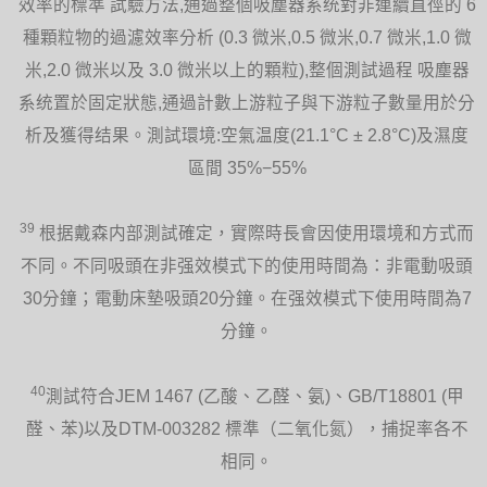
效率的標準 試驗方法,通過整個吸塵器系统對非連續直徑的 6
種顆粒物的過濾效率分析 (0.3 微米,0.5 微米,0.7 微米,1.0 微
米,2.0 微米以及 3.0 微米以上的顆粒),整個測試過程 吸塵器
系统置於固定狀態,通過計數上游粒子與下游粒子數量用於分
析及獲得结果。測試環境:空氣温度(21.1°C ± 2.8°C)及濕度
區間 35%−55%
39
根据戴森内部測試確定，實際時長會因使用環境和方式而
不同。不同吸頭在非强效模式下的使用時間為：非電動吸頭
30分鐘；電動床墊吸頭20分鐘。在强效模式下使用時間為7
分鐘。
40
測試符合JEM 1467 (乙酸、乙醛、氨)、GB/T18801 (甲
醛、苯)以及DTM-003282 標準（二氧化氮），捕捉率各不
相同。