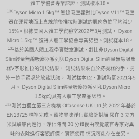
體工學協會專業認證。測試樣本18。
130
Dyson Micro 1.5kg™ 無線吸塵器對比Dyson V11™吸塵
器在硬質地面上直線前後推拉時測試的肌肉負擔平均減少
15%。根據美國人體工學實驗室2022年3月測試， Dyson
Micro 1.5kg™ 獲得人體工學協會專業認證。測試樣本18。
131
基於美國人體工程學實驗室測試，對比非Dyson Digital
Slim輕量無線吸塵器系列與Dyson Digital Slim輕量無線吸塵
器V字形推拉的測試結果， 測試結果來自於持機器的手，另
外一條手臂處於放鬆狀態。 測試樣本12，測試時間2021年5
月。 Dyson Digital Slim輕量吸塵器系列和Dyson Micro
1.5kg均具有人體工學產品認證。
132
測試由獨立第三方機構 Olfasense UK Ltd.於 2022 年基於
EN13725 標準完成。寵物異味淨化實驗針對貓 尿在 3 立方
米試驗艙內進行，淨化時間 30 分鐘後由嗅覺感官專家對異
味的去除進行客觀評價。實際使用 情況可能存在差異。