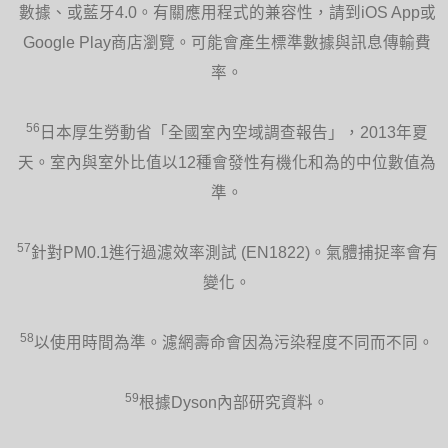
數據、或藍牙4.0。有關應用程式的兼容性，請到iOS App或
Google Play商店瀏覽。可能會產生標準數據與訊息傳輸費
率。
56
日本厚生勞動省「全國室內空域調查報告」，2013年夏
天。室內與室外比值以12種會發性有機化和為的中位數值為
準。
57
針對PM0.1進行過濾效率測試 (EN1822)。氣體捕捉率會有
變化。
58
以使用時間為準。濾網壽命會因為污染程度不同而不同。
59
根據Dyson內部研究資料。