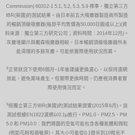
Commission) 60312-1 5.1, 5.2, 5.3, 5.9 標準，獨立第三方
IBR(英國)的測試結果。由日本前五大吸塵器製造商所製造
的暢銷頂級吸塵器(每部平均售價為50,000日圓或以上)(資
料來源：獨立第三方研究公司；資料時間：2014年12月)。
灰塵堆顯示與戴森吸塵器相較，日本暢銷頂級吸塵器所未
能清理的多餘灰塵。可能依實際使用狀況而異。
8
正常狀況下使用6個月~1年後建議更換濾心，以保持濾網
效能，避免異味產生。但實際更換時間，仍應視消費者實
際使用情況而定。
9
經獨立第三方IBR(美國)的測試結果證實(2015年6月)。該
測試根據EN1822濾網以0.1µ進行。PM1.0、PM2.5、PM
5.0 和 PM10.0：我們周圍的空氣可能包含各種氣體和微粒
(例如花粉和過敏原)，其大小可能從0.1微米到10微米不