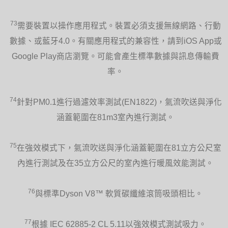
73
需要裝置以操作應用程式。裝置必須支援無線網路、行動
數據、或藍牙4.0。有關應用程式的兼容性，請到iOS App或
Google Play商店瀏覽。可能會產生標準數據與訊息傳輸費
率。
74
針對PM0.1進行過濾效率測試(EN1822)，氣流吹送與淨化
涵蓋範圍在81m3室內進行測試。
75
在強效模式下，氣流吹送與淨化涵蓋範圍在81立方公尺室
內進行測試及在35立方公尺的室內進行暖風效能測試。
76
與標準Dyson V8™ 軟質碳纖維滾筒吸頭相比。
77
根據 IEC 62885-2 CL 5.11以強效模式測試吸力。