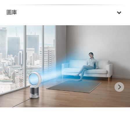
圖庫
Previous
N