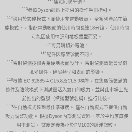
僅能向後平躺。
113
參照Dyson網站上提供的操作手冊指引。
114
適用於節能模式下並使用非電動吸頭。 全系列產品在節
能模式下，搭配電動吸頭的使用時間長達18分鐘。 使用時間
可能因使用情況和地板類型而異。
115
可另購額外電池。
116
配件因應型號而不同。
117
雷射偵測技術專為硬地板而設計。 雷射偵測效能會受環
境光條件、碎屑類型和表面的影響。
118
根據IEC 62885-4 CL5.8及CL5.9標準，在集塵筒裝滿的
條件及強效模式下測試靈活入氣口的吸力，並與此市場上先
前推出的型號（標識型號名稱）進行比較。
119
在自動模式達到最佳準確度。 僅在自動模式下提供自動
吸力調整功能。 根據Dyson內部測試資料，基於平均家庭使
用率測試。 微塵定義為小於PM100的懸浮微粒。