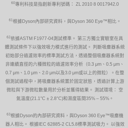
60
專利科技是指創新專利號碼： ZL 2010 8 0017942.0
61
根據Dyson內部研究資料，與Dyson 360 Eye™相比。
62
依據ASTM F1977-04測試標準。 第三方獨立實驗室在具
體測試條件下以強效吸力模式進行的測試。 判斷吸塵器系統
初始部分過濾效率的標準測試方法，透過整個吸塵器系統對
非連續直徑的六種微粒的過濾效率分析（0.3 μm、0.5 μm、
0.7 μm、1.0 μm、2.0 μm以及3.0 μm或以上的微粒）。在整
個測試過程中，將吸塵器系統置於固定狀態，透過計算上游
微粒與下游微粒數量用於分析並獲得結果。 測試環境： 空
氣溫度(21.1°C ± 2.8°C)和濕度區間35% – 55%。
63
根據Dyson的內部研究資料，與Dyson 360 Eye™吸塵機
器人相比。 根據IEC 62885-2 CL5.8標準測試吸力。 以強效