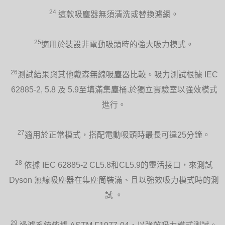
24
這款吸塵器無須清洗或替換濾網。
25
適用於裝設非電動吸頭時的強大吸力模式。
26
測試結果與其他戴森無線吸塵器比較。吸力測試根據 IEC
62885-2, 5.8 及 5.9至填滿集塵桶.於獨立實驗室以強效模式
進行。
27
適用於正常模式，搭配電動吸頭時最長可達25分鐘。
28
依據 IEC 62885-2 CL5.8和CL5.9的靈活接口，來測試
Dyson 無線吸塵器在集塵筒裝滿、且以強效吸力模式時的測
試 。
29