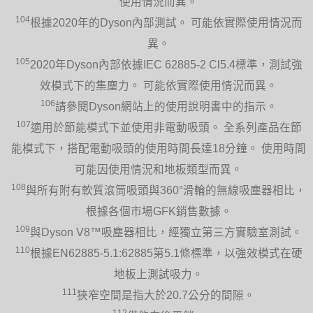
使用情況而異。
104
根據2020年的Dyson內部測試。 可能依實際使用情況而
異。
105
2020年Dyson內部依據IEC 62885-2 Cl5.4標準，測試強
效模式下的集塵力。 可能依實際使用情況而異。
106
請參閱Dyson網站上的使用說明書中的指示。
107
適用於節能模式下並使用非電動吸頭。 全系列產品在節
能模式下，搭配電動吸頭的使用時間長達18分鐘。 使用時間
可能因使用情況和地板類型而異。
108
與所有附有軟質滾筒吸頭與360°滑輪的無線吸塵器相比，
根據各個市場GFK銷售數據。
109
與Dyson V8™吸塵器相比，經獨立第三方實驗室測試。
110
根據EN62885-5.1:62885第5.1條標準，以強效模式在硬
地板上測試吸力。
111
狹窄空間是指大於20.7公分的間隙。
112