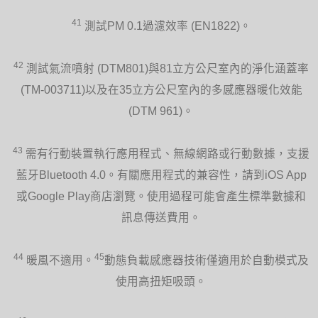
41
測試PM 0.1過濾效率 (EN1822)。
42
測試氣流噴射 (DTM801)與81立方公尺室內的淨化涵蓋率
(TM-003711)以及在35立方公尺室內的多感應器暖化效能
(DTM 961)。
43
需有行動裝置執行應用程式、無線網路或行動數據，支援
藍牙Bluetooth 4.0。有關應用程式的兼容性，請到iOS App
或Google Play商店瀏覽。使用過程可能會產生標準數據和
訊息傳送費用。
44
45
暖風不適用。
動態負載感應器技術僅適用於自動模式及
使用高扭矩吸頭。