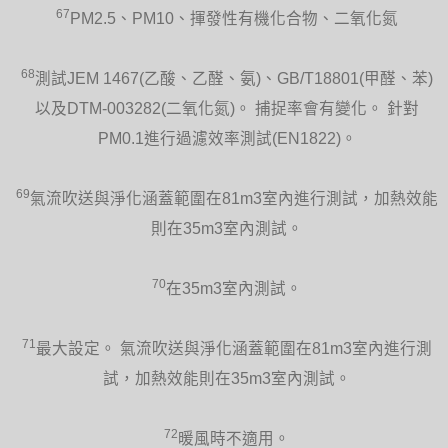
67
PM2.5、PM10、揮發性有機化合物、二氧化氮
68
測試JEM 1467(乙酸、乙醛、氨)、GB/T18801(甲醛、苯)
以及DTM-003282(二氧化氮)。 捕捉率會有變化。 針對
PM0.1進行過濾效率測試(EN1822)。
69
氣流吹送與淨化涵蓋範圍在81m3室內進行測試，加熱效能
則在35m3室內測試。
70
在35m3室內測試。
71
最大設定。 氣流吹送與淨化涵蓋範圍在81m3室內進行測
試，加熱效能則在35m3室內測試。
72
暖風時不適用。