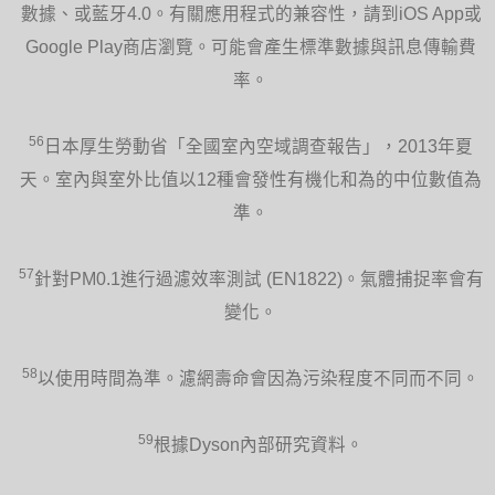
數據、或藍牙4.0。有關應用程式的兼容性，請到iOS App或
Google Play商店瀏覽。可能會產生標準數據與訊息傳輸費
率。
56
日本厚生勞動省「全國室內空域調查報告」，2013年夏
天。室內與室外比值以12種會發性有機化和為的中位數值為
準。
57
針對PM0.1進行過濾效率測試 (EN1822)。氣體捕捉率會有
變化。
58
以使用時間為準。濾網壽命會因為污染程度不同而不同。
59
根據Dyson內部研究資料。