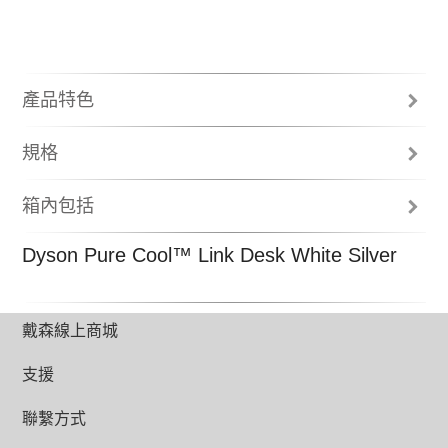
產品特色
規格
箱內包括
使用說明書
Dyson Pure Cool™ Link Desk White Silver
環形氣流倍增器
機身底座
無線遙控
2年保養
戴森線上商城
支援
聯繫方式