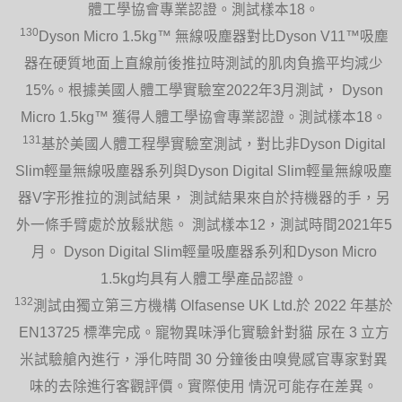
體工學協會專業認證。測試樣本18。
130
Dyson Micro 1.5kg™ 無線吸塵器對比Dyson V11™吸塵
器在硬質地面上直線前後推拉時測試的肌肉負擔平均減少
15%。根據美國人體工學實驗室2022年3月測試， Dyson
Micro 1.5kg™ 獲得人體工學協會專業認證。測試樣本18。
131
基於美國人體工程學實驗室測試，對比非Dyson Digital
Slim輕量無線吸塵器系列與Dyson Digital Slim輕量無線吸塵
器V字形推拉的測試結果， 測試結果來自於持機器的手，另
外一條手臂處於放鬆狀態。 測試樣本12，測試時間2021年5
月。 Dyson Digital Slim輕量吸塵器系列和Dyson Micro
1.5kg均具有人體工學產品認證。
132
測試由獨立第三方機構 Olfasense UK Ltd.於 2022 年基於
EN13725 標準完成。寵物異味淨化實驗針對貓 尿在 3 立方
米試驗艙內進行，淨化時間 30 分鐘後由嗅覺感官專家對異
味的去除進行客觀評價。實際使用 情況可能存在差異。