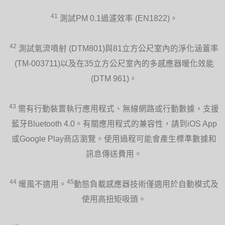
41
測試PM 0.1過濾效率 (EN1822)。
42
測試氣流噴射 (DTM801)與81立方公尺室內的淨化涵蓋率
(TM-003711)以及在35立方公尺室內的多感應器暖化效能
(DTM 961)。
43
需有行動裝置執行應用程式、無線網路或行動數據，支援
藍牙Bluetooth 4.0。有關應用程式的兼容性，請到iOS App
或Google Play商店瀏覽。使用過程可能會產生標準數據和
訊息傳送費用。
44
45
暖風不適用。
動態負載感應器技術僅適用於自動模式及
使用高扭矩吸頭。