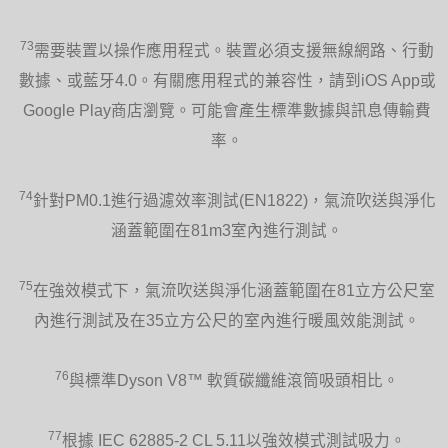
73
需要裝置以操作應用程式。裝置必須支援無線網路、行動
數據、或藍牙4.0。有關應用程式的兼容性，請到iOS App或
Google Play商店瀏覽。可能會產生標準數據與訊息傳輸費
率。
74
針對PM0.1進行過濾效率測試(EN1822)，氣流吹送與淨化
涵蓋範圍在81m3室內進行測試。
75
在強效模式下，氣流吹送與淨化涵蓋範圍在81立方公尺室
內進行測試及在35立方公尺的室內進行暖風效能測試。
76
與標準Dyson V8™ 軟質碳纖維滾筒吸頭相比。
77
根據 IEC 62885-2 CL 5.11以強效模式測試吸力。