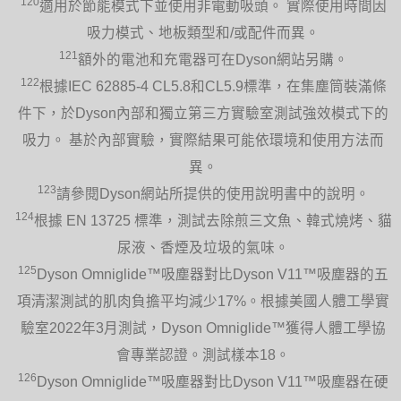
120
適用於節能模式下並使用非電動吸頭。 實際使用時間因
吸力模式、地板類型和/或配件而異。
121
額外的電池和充電器可在Dyson網站另購。
122
根據IEC 62885-4 CL5.8和CL5.9標準，在集塵筒裝滿條
件下，於Dyson內部和獨立第三方實驗室測試強效模式下的
吸力。 基於內部實驗，實際結果可能依環境和使用方法而
異。
123
請參閱Dyson網站所提供的使用說明書中的說明。
124
根據 EN 13725 標準，測試去除煎三文魚、韓式燒烤、貓
尿液、香煙及垃圾的氣味。
125
Dyson Omniglide™吸塵器對比Dyson V11™吸塵器的五
項清潔測試的肌肉負擔平均減少17%。根據美國人體工學實
驗室2022年3月測試，Dyson Omniglide™獲得人體工學協
會專業認證。測試樣本18。
126
Dyson Omniglide™吸塵器對比Dyson V11™吸塵器在硬