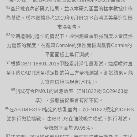
92
基於戴森內部研究結果，並以本研究涵蓋的樣本數據中作
為基礎。樣本數據參考2019年6月份GFK台灣區美髮造型器
市場報告。
93
於創造相同造型的情況下，透個測量頭髮強韌度以量度熱
力傷害的程度。在戴森Corrale的彈性面板與戴森Corrale的
平面面板上進行測試。
94
根據GB/T 18801-2015甲醛累計淨化量測試，連續噴射直
至甲醛CADR達至穩定期的第三方全機測試。測試結果可能
與實際環境表現有所不同。
95
測試符合PM0.1的過濾效率（EN1822及ISO29463標
準），氣體捕捉率會有所不同。
96
在ASTM F3150指定的檢測室內，以EN1822規定的DEHS
油進行微粒挑戰。 由IBR US在強效吸力模式下進行測試，
全機效率高於99.95%。
97