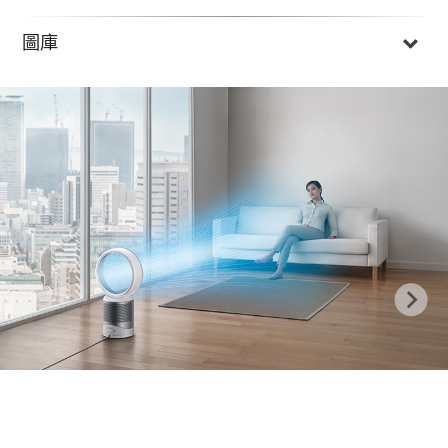
圖庫
Previous
N