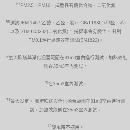
67
PM2.5、PM10、揮發性有機化合物、二氧化氮
68
測試JEM 1467(乙酸、乙醛、氨)、GB/T18801(甲醛、苯)
以及DTM-003282(二氧化氮)。 捕捉率會有變化。 針對
PM0.1進行過濾效率測試(EN1822)。
69
氣流吹送與淨化涵蓋範圍在81m3室內進行測試，加熱效能
則在35m3室內測試。
70
在35m3室內測試。
71
最大設定。 氣流吹送與淨化涵蓋範圍在81m3室內進行測
試，加熱效能則在35m3室內測試。
72
暖風時不適用。