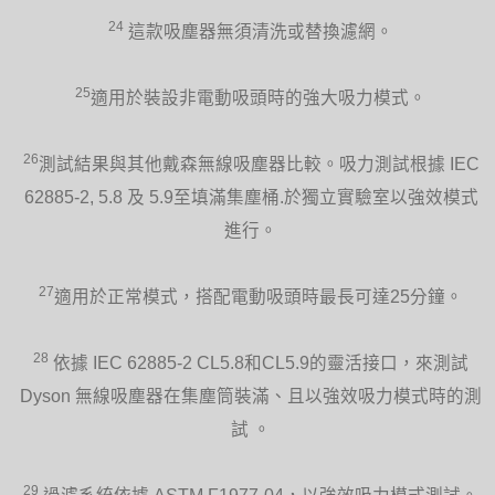
24
這款吸塵器無須清洗或替換濾網。
25
適用於裝設非電動吸頭時的強大吸力模式。
26
測試結果與其他戴森無線吸塵器比較。吸力測試根據 IEC
62885-2, 5.8 及 5.9至填滿集塵桶.於獨立實驗室以強效模式
進行。
27
適用於正常模式，搭配電動吸頭時最長可達25分鐘。
28
依據 IEC 62885-2 CL5.8和CL5.9的靈活接口，來測試
Dyson 無線吸塵器在集塵筒裝滿、且以強效吸力模式時的測
試 。
29