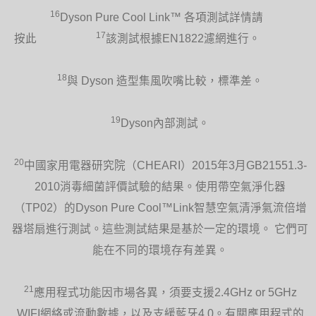
16
Dyson Pure Cool Link™ 各項測試詳情請
17
按此
該測試根據EN1822濾網進行。
18
與 Dyson 造型集風吹嘴比較，標準差。
19
Dyson內部測試。
20
中國家用電器研究院（CHEARI）2015年3月GB21551.3-
2010消毒細菌評價試驗的結果。使用帶空氣淨化器
（TP02）的Dyson Pure Cool™Link智慧空氣清淨氣流倍增
器塔扇進行測試。這些測試結果是基於一定的環境。 它們可
能在不同的環境存有差異。
21
應用程式功能因市場各異，須要支援2.4GHz or 5GHz
WIFI網絡或流動數據，以及支緩藍牙4.0。有關應用程式的