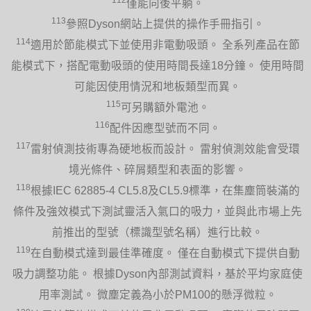
僅能向後平躺。
113
參照Dyson網站上提供的操作手冊指引。
114
適用於節能模式下並使用非電動吸頭。 全系列產品在節
能模式下，搭配電動吸頭的使用時間長達18分鐘。 使用時間
可能因使用情況和地板類型而異。
115
可另購額外電池。
116
配件因應型號而不同。
117
雷射偵測技術專為硬地板而設計。 雷射偵測效能會受環
境光條件、碎屑類型和表面的影響。
118
根據IEC 62885-4 CL5.8及CL5.9標準，在集塵筒裝滿的
條件及強效模式下測試靈活入氣口的吸力，並與此市場上先
前推出的型號（標識型號名稱）進行比較。
119
在自動模式達到最佳準確度。 僅在自動模式下提供自動
吸力調整功能。 根據Dyson內部測試資料，基於平均家庭使
用率測試。 微塵定義為小於PM100的懸浮微粒。