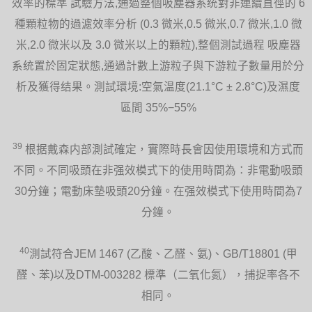
效率的標準 試驗方法,通過整個吸塵器系统對非連續直徑的 6
種顆粒物的過濾效率分析 (0.3 微米,0.5 微米,0.7 微米,1.0 微
米,2.0 微米以及 3.0 微米以上的顆粒),整個測試過程 吸塵器
系统置於固定狀態,通過計數上游粒子與下游粒子數量用於分
析及獲得结果。測試環境:空氣温度(21.1°C ± 2.8°C)及濕度
區間 35%−55%
39
根据戴森内部測試確定，實際時長會因使用環境和方式而
不同。不同吸頭在非强效模式下的使用時間為：非電動吸頭
30分鐘；電動床墊吸頭20分鐘。在强效模式下使用時間為7
分鐘。
40
測試符合JEM 1467 (乙酸、乙醛、氨)、GB/T18801 (甲
醛、苯)以及DTM-003282 標準（二氧化氮），捕捉率各不
相同。