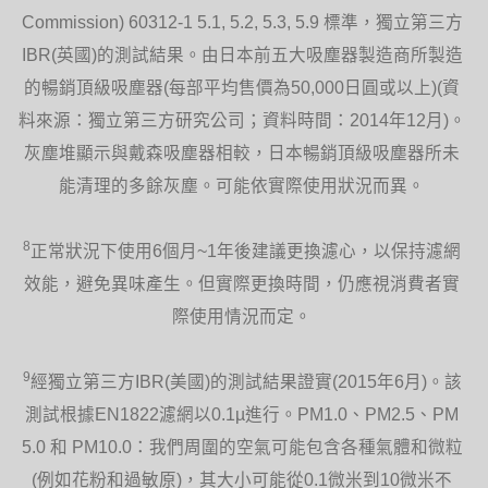
Commission) 60312-1 5.1, 5.2, 5.3, 5.9 標準，獨立第三方
IBR(英國)的測試結果。由日本前五大吸塵器製造商所製造
的暢銷頂級吸塵器(每部平均售價為50,000日圓或以上)(資
料來源：獨立第三方研究公司；資料時間：2014年12月)。
灰塵堆顯示與戴森吸塵器相較，日本暢銷頂級吸塵器所未
能清理的多餘灰塵。可能依實際使用狀況而異。
8
正常狀況下使用6個月~1年後建議更換濾心，以保持濾網
效能，避免異味產生。但實際更換時間，仍應視消費者實
際使用情況而定。
9
經獨立第三方IBR(美國)的測試結果證實(2015年6月)。該
測試根據EN1822濾網以0.1µ進行。PM1.0、PM2.5、PM
5.0 和 PM10.0：我們周圍的空氣可能包含各種氣體和微粒
(例如花粉和過敏原)，其大小可能從0.1微米到10微米不