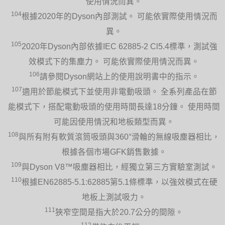
使用情況而異。
104
根據2020年的Dyson內部測試。 可能依實際使用情況而
異。
105
2020年Dyson內部依據IEC 62885-2 Cl5.4標準，測試強
效模式下的集塵力。 可能依實際使用情況而異。
106
請參閱Dyson網站上的使用說明書中的指示。
107
適用於節能模式下並使用非電動吸頭。 全系列產品在節
能模式下，搭配電動吸頭的使用時間長達18分鐘。 使用時間
可能因使用情況和地板類型而異。
108
與所有附有軟質滾筒吸頭與360°滑輪的無線吸塵器相比，
根據各個市場GFK銷售數據。
109
與Dyson V8™吸塵器相比，經獨立第三方實驗室測試。
110
根據EN62885-5.1:62885第5.1條標準，以強效模式在硬
地板上測試吸力。
111
狹窄空間是指大於20.7公分的間隙。
112