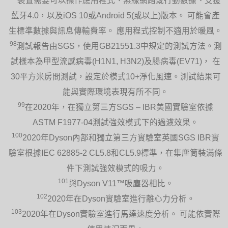
裝置需要可以操作應用程式、無線網路或行動數據、支援
藍牙4.0，以及iOS 10或Android 5(或以上)版本。 可能會產
生標準數據與訊息傳輸費率。 應用程式控制不適用於暖風。
98
測試報告由SGS，使用GB21551.3中規定的測試方法。測
試樣本為甲型流感病毒(H1N1, H3N2)及腸病毒(EV71)， 在
30平方米房間測試，設定於模式10+淨化風速。測試結果可
能與實際環境表現有所不同。
99
在2020年，在獨立第三方SGS – IBR美國實驗室依據
ASTM F1977-04測試強效模式下的過濾效果。
100
2020年Dyson內部和獨立第三方實驗室英國SGS IBR實
驗室根據IEC 62885-2 CL5.8和CL5.9標準，在集塵筒裝滿條
件下測試強效模式的吸力。
101
與Dyson V11™吸塵器相比。
102
2020年在Dyson實驗室進行離心力分析。
103
2020年在Dyson實驗室進行馬達速度分析。 可能依實際