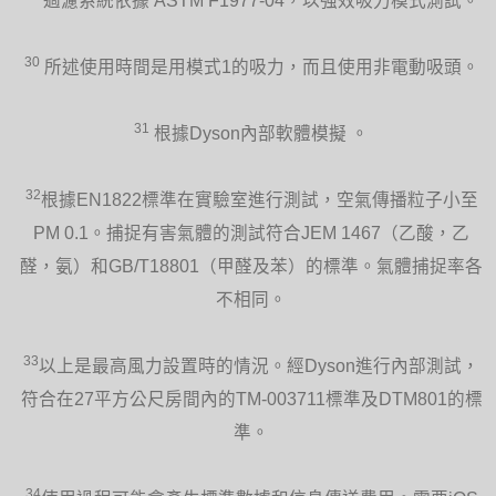
過濾系統依據 ASTM F1977-04，以強效吸力模式測試。
30
所述使用時間是用模式1的吸力，而且使用非電動吸頭。
31
根據Dyson內部軟體模擬 。
32
根據EN1822標準在實驗室進行測試，空氣傳播粒子小至
PM 0.1。捕捉有害氣體的測試符合JEM 1467（乙酸，乙
醛，氨）和GB/T18801（甲醛及苯）的標準。氣體捕捉率各
不相同。
33
以上是最高風力設置時的情況。經Dyson進行內部測試，
符合在27平方公尺房間內的TM-003711標準及DTM801的標
準。
34