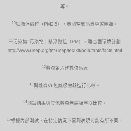
等。
10
細懸浮微粒（PM2.5），英國空氣品質專家團體。
11
污染物 :污染物：懸浮微粒（PM），聯合國環境計劃
http://www.unep.org/tnt-unep/toolkit/pollutants/facts.html
12
戴森第六代數位馬達
13
與戴森V6無線吸塵器進行比較。
14
測試結果與其他戴森無線吸塵器比較。
15
根據內部測試，在特定情況下實際表現可能有所不同。