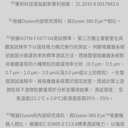
60
專利科技是指創新專利號碼： ZL 2010 8 0017942.0
61
根據Dyson內部研究資料，與Dyson 360 Eye™相比。
62
依據ASTM F1977-04測試標準。 第三方獨立實驗室在具
體測試條件下以強效吸力模式進行的測試。 判斷吸塵器系統
初始部分過濾效率的標準測試方法，透過整個吸塵器系統對
非連續直徑的六種微粒的過濾效率分析（0.3 μm、0.5 μm、
0.7 μm、1.0 μm、2.0 μm以及3.0 μm或以上的微粒）。在整
個測試過程中，將吸塵器系統置於固定狀態，透過計算上游
微粒與下游微粒數量用於分析並獲得結果。 測試環境： 空
氣溫度(21.1°C ± 2.8°C)和濕度區間35% – 55%。
63
根據Dyson的內部研究資料，與Dyson 360 Eye™吸塵機
器人相比。 根據IEC 62885-2 CL5.8標準測試吸力。 以強效