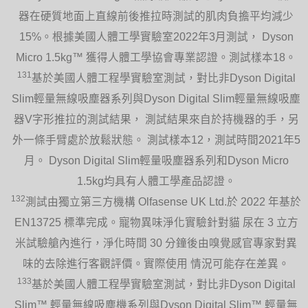
器在硬質地面上直線前後推拉時測試的肌肉負擔平均減少
15%。根據美國人體工學實驗室2022年3月測試， Dyson
Micro 1.5kg™ 獲得人體工學協會專業認證。測試樣本18。
131
基於美國人體工程學實驗室測試，對比非Dyson Digital
Slim輕量無線吸塵器系列與Dyson Digital Slim輕量無線吸塵
器V字形推拉的測試結果， 測試結果來自於持機器的手，另
外一條手臂處於放鬆狀態。 測試樣本12，測試時間2021年5
月。 Dyson Digital Slim輕量吸塵器系列和Dyson Micro
1.5kg均具有人體工學產品認證。
132
測試由獨立第三方機構 Olfasense UK Ltd.於 2022 年基於
EN13725 標準完成。寵物異味淨化實驗針對貓 尿在 3 立方
米試驗艙內進行，淨化時間 30 分鐘後由嗅覺感官專家對異
味的去除進行客觀評價。實際使用 情況可能存在差異。
133
基於美國人體工程學實驗室測試，對比非Dyson Digital
Slim™ 輕量無線吸塵機系列與Dyson Digital Slim™ 輕量無