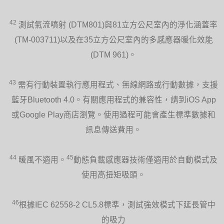
42
測試氣流噴射 (DTM801)與81立方公尺室內的淨化涵蓋率
(TM-003711)以及在35立方公尺室內的多感應器暖化效能
(DTM 961)。
43
需有行動裝置執行應用程式、無線網路或行動數據，支援
藍牙Bluetooth 4.0。有關應用程式的兼容性，請到iOS App
或Google Play商店瀏覽。使用過程可能會產生標準數據和
訊息傳送費用。
44
45
暖風不適用。
動態負載感應器技術僅適用於自動模式及
使用高扭矩吸頭。
46
根據IEC 62558-2 CL5.8標準，測試強效模式下延長管中
的吸力