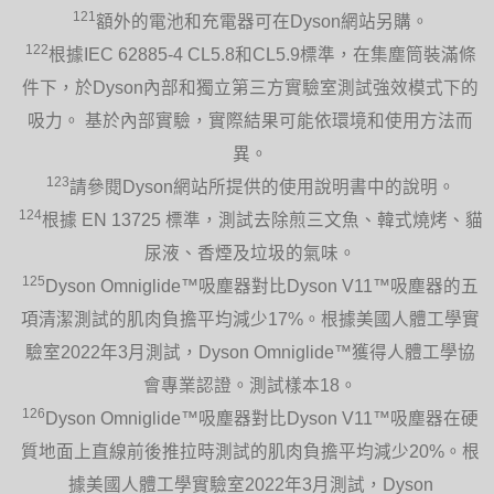
121
額外的電池和充電器可在Dyson網站另購。
122
根據IEC 62885-4 CL5.8和CL5.9標準，在集塵筒裝滿條
件下，於Dyson內部和獨立第三方實驗室測試強效模式下的
吸力。 基於內部實驗，實際結果可能依環境和使用方法而
異。
123
請參閱Dyson網站所提供的使用說明書中的說明。
124
根據 EN 13725 標準，測試去除煎三文魚、韓式燒烤、貓
尿液、香煙及垃圾的氣味。
125
Dyson Omniglide™吸塵器對比Dyson V11™吸塵器的五
項清潔測試的肌肉負擔平均減少17%。根據美國人體工學實
驗室2022年3月測試，Dyson Omniglide™獲得人體工學協
會專業認證。測試樣本18。
126
Dyson Omniglide™吸塵器對比Dyson V11™吸塵器在硬
質地面上直線前後推拉時測試的肌肉負擔平均減少20%。根
據美國人體工學實驗室2022年3月測試，Dyson