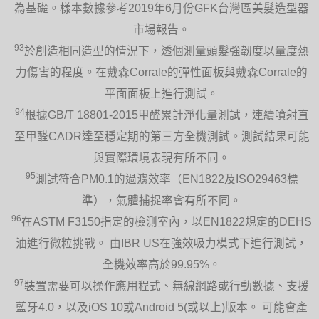
為基礎。樣本數據參考2019年6月份GFK台灣區美髮造型器
市場報告。
93
於創造相同造型的情況下，透個測量頭髮強韌度以量度熱
力傷害的程度。在戴森Corrale的彈性面板與戴森Corrale的
平面面板上進行測試。
94
根據GB/T 18801-2015甲醛累計淨化量測試，連續噴射直
至甲醛CADR達至穩定期的第三方全機測試。測試結果可能
與實際環境表現有所不同。
95
測試符合PM0.1的過濾效率（EN1822及ISO29463標
準），氣體捕捉率會有所不同。
96
在ASTM F3150指定的檢測室內，以EN1822規定的DEHS
油進行微粒挑戰。 由IBR US在強效吸力模式下進行測試，
全機效率高於99.95%。
97
裝置需要可以操作應用程式、無線網路或行動數據、支援
藍牙4.0，以及iOS 10或Android 5(或以上)版本。 可能會產