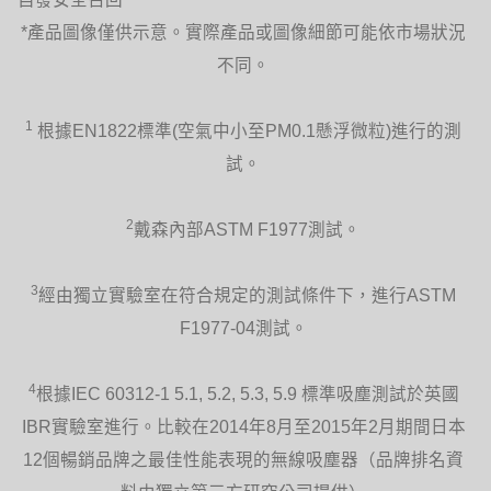
*產品圖像僅供示意。實際產品或圖像細節可能依市場狀況
不同。
1
根據EN1822標準(空氣中小至PM0.1懸浮微粒)進行的測
試。
遙控器
提供10個精確氣流設定選擇，並以磁力固
定於風扇上。
2
戴森內部ASTM F1977測試。
3
經由獨立實驗室在符合規定的測試條件下，進行ASTM
F1977-04測試。
4
根據IEC 60312-1 5.1, 5.2, 5.3, 5.9 標準吸塵測試於英國
擺風操控
IBR實驗室進行。比較在2014年8月至2015年2月期間日本
一按即可流暢擺風。
12個暢銷品牌之最佳性能表現的無線吸塵器（品牌排名資