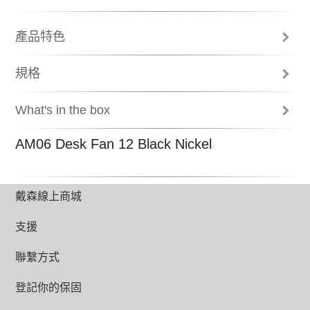
產品特色
Air Multiplier™ 氣流倍增技術
規格
空氣穿過環形氣道時加速，並捲入周圍的
Total height (mm)
空氣，製造穩定的高速強風。無需扇葉，
What's in the box
亦無斷續氣流。
552
操作說明書
AM06 Desk Fan 12 Black Nickel
迴路放大器
Weight
底座
1.83kg
遙控器
Amp Diameter (mm)
戴森線上商城
300
支援
Base diameter/with plate (mm)
145
聯繫方式
75%更寧靜
Airflow at max setting
登記你的保固
流線形排氣道減少亂流，令AM06比AM01
370
更寧靜75%。