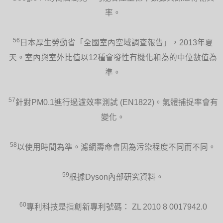
率。
56
日本厚生勞動省「全國室內空域調查報告」，2013年夏
天。室內與室外比值以12種會發性有機化和為的中位數值為
準。
57
針對PM0.1進行過濾效率測試 (EN1822)。氣體捕捉率會有
變化。
58
以使用時間為準。濾網壽命會因為污染程度不同而不同。
59
根據Dyson內部研究資料。
60
專利科技是指創新專利號碼： ZL 2010 8 0017942.0