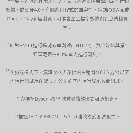
需要裝置以操作應用程式。裝置必須支援無線網路、行動
數據、或藍牙4.0。有關應用程式的兼容性，請到iOS App或
Google Play商店瀏覽。可能會產生標準數據與訊息傳輸費
率。
74
針對PM0.1進行過濾效率測試(EN1822)，氣流吹送與淨化
涵蓋範圍在81m3室內進行測試。
75
在強效模式下，氣流吹送與淨化涵蓋範圍在81立方公尺室
內進行測試及在35立方公尺的室內進行暖風效能測試。
76
與標準Dyson V8™ 軟質碳纖維滾筒吸頭相比。
77
根據 IEC 62885-2 CL 5.11以強效模式測試吸力。