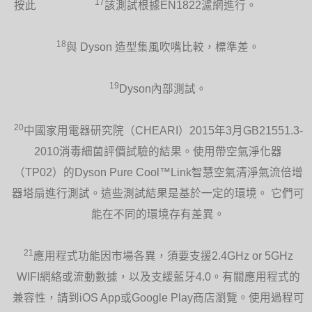
17
按此
該測試根據EN1822濾網進行。
18
與 Dyson 造型集風吹嘴比較，標準差。
19
Dyson內部測試。
20
中國家用電器研究院（CHEARI）2015年3月GB21551.3-
2010消毒細菌評價試驗的結果。使用帶空氣淨化器
（TP02）的Dyson Pure Cool™Link智慧空氣清淨氣流倍增
器塔扇進行測試。這些測試結果是基於一定的環境。 它們可
能在不同的環境存有差異。
21
應用程式功能因市場各異，須要支援2.4GHz or 5GHz
WIFI網絡或流動數據，以及支緩藍牙4.0。有關應用程式的
兼容性，請到iOS App或Google Play商店瀏覽。使用過程可