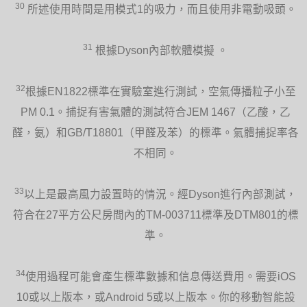
30
所述使用時間是用模式1的吸力，而且使用非電動吸頭。
31
根據Dyson內部軟體模擬 。
32
根據EN1822標準在實驗室進行測試，空氣傳播粒子小至
PM 0.1。捕捉有害氣體的測試符合JEM 1467（乙酸，乙
醛，氨）和GB/T18801（甲醛及苯）的標準。氣體捕捉率各
不相同。
33
以上是最高風力設置時的情況。經Dyson進行內部測試，
符合在27平方公尺房間內的TM-003711標準及DTM801的標
準。
34
使用過程可能會產生標準數據和信息傳送費用。需要iOS
10或以上版本，或Android 5或以上版本。你的移動智能設