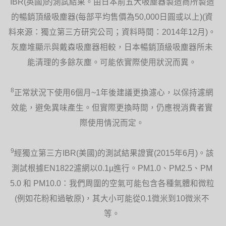
IBR(英國)的測試結果。由日本前五大吸塵器製造商所製造
的暢銷頂級吸塵器(每部平均售價為50,000日圓或以上)(資
料來源：獨立第三方研究公司；資料時間：2014年12月)。
灰塵堆顯示與戴森吸塵器相較，日本暢銷頂級吸塵器所未
能清理的多餘灰塵。可能依實際使用狀況而異。
8
正常狀況下使用6個月~1年後建議更換濾心，以保持濾網
效能，避免異味產生。但實際更換時間，仍應視消費者實
際使用情況而定。
9
經獨立第三方IBR(美國)的測試結果證實(2015年6月)。該
測試根據EN1822濾網以0.1µ進行。PM1.0、PM2.5、PM
5.0 和 PM10.0：我們周圍的空氣可能包含各種氣體和微粒
(例如花粉和過敏原)，其大小可能從0.1微米到10微米不
等。