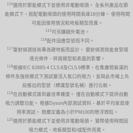
114
適用於節能模式下並使用非電動吸頭。 全系列產品在節
能模式下，搭配電動吸頭的使用時間長達18分鐘。 使用時間
可能因使用情況和地板類型而異。
115
可另購額外電池。
116
配件因應型號而不同。
117
雷射偵測技術專為硬地板而設計。 雷射偵測效能會受環
境光條件、碎屑類型和表面的影響。
118
根據IEC 62885-4 CL5.8及CL5.9標準，在集塵筒裝滿的
條件及強效模式下測試靈活入氣口的吸力，並與此市場上先
前推出的型號（標識型號名稱）進行比較。
119
在自動模式達到最佳準確度。 僅在自動模式下提供自動
吸力調整功能。 根據Dyson內部測試資料，基於平均家庭使
用率測試。 微塵定義為小於PM100的懸浮微粒。
120
適用於節能模式下並使用非電動吸頭。 實際使用時間因
吸力模式、地板類型和/或配件而異。