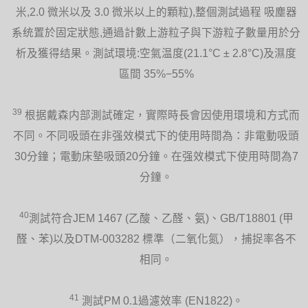
米,2.0 微米以及 3.0 微米以上的顆粒),整個測試過程 吸塵器
系统置於固定狀態,通過計數上游粒子與下游粒子數量用於分
析及獲得结果。測試環境:空氣温度(21.1°C ± 2.8°C)及濕度
區間 35%−55%
39
根据戴森内部測試確定，實際時長會因使用環境和方式而
不同。不同吸頭在非强效模式下的使用時間為：非電動吸頭
30分鐘；電動床墊吸頭20分鐘。在强效模式下使用時間為7
分鐘。
40
測試符合JEM 1467 (乙酸、乙醛、氨)、GB/T18801 (甲
醛、苯)以及DTM-003282 標準（二氧化氮），捕捉率各不
相同。
41
測試PM 0.1過濾效率 (EN1822)。