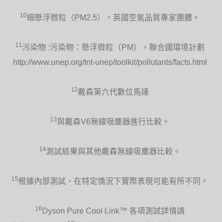
10
細懸浮微粒（PM2.5），英國空氣品質專家團體。
11
污染物 :污染物：懸浮微粒（PM），聯合國環境計劃
http://www.unep.org/tnt-unep/toolkit/pollutants/facts.html
12
戴森第六代數位馬達
13
與戴森V6無線吸塵器進行比較。
14
測試結果與其他戴森無線吸塵器比較。
15
根據內部測試，在特定情況下實際表現可能有所不同。
16
Dyson Pure Cool Link™ 各項測試詳情請