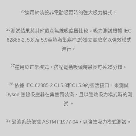
25
適用於裝設非電動吸頭時的強大吸力模式。
26
測試結果與其他戴森無線吸塵器比較。吸力測試根據 IEC
62885-2, 5.8 及 5.9至填滿集塵桶.於獨立實驗室以強效模式
進行。
27
適用於正常模式，搭配電動吸頭時最長可達25分鐘。
28
依據 IEC 62885-2 CL5.8和CL5.9的靈活接口，來測試
Dyson 無線吸塵器在集塵筒裝滿、且以強效吸力模式時的測
試 。
29
過濾系統依據 ASTM F1977-04，以強效吸力模式測試。