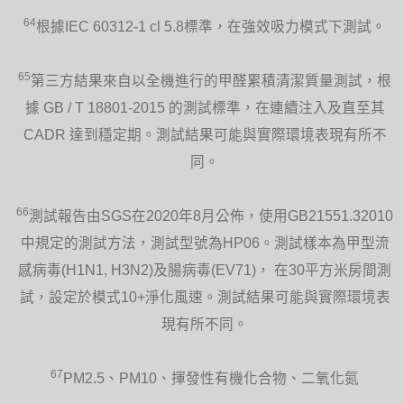
64
根據IEC 60312-1 cl 5.8標準，在強效吸力模式下測試。
65
第三方結果來自以全機進行的甲醛累積清潔質量測試，根
據 GB / T 18801-2015 的測試標準，在連續注入及直至其
CADR 達到穩定期。測試結果可能與實際環境表現有所不
同。
66
測試報告由SGS在2020年8月公佈，使用GB21551.32010
中規定的測試方法，測試型號為HP06。測試樣本為甲型流
感病毒(H1N1, H3N2)及腸病毒(EV71)， 在30平方米房間測
試，設定於模式10+淨化風速。測試結果可能與實際環境表
現有所不同。
67
PM2.5、PM10、揮發性有機化合物、二氧化氮