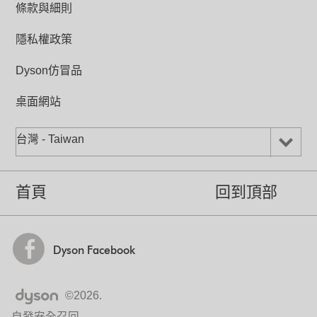
條款與細則
Cord length (m)
2
隱私權政策
Dyson仿冒品
桌面網站
40%更慳電
精心設計以製造強勁涼風，並比AM01節
台灣 - Taiwan
省更多電力。
首頁
回到頂部
Dyson Facebook
睡眠計時器
可以預設15分鐘至9小時後關機。
©2026.
自發安全召回