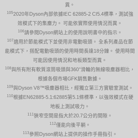
異。
105
2020年Dyson內部依據IEC 62885-2 Cl5.4標準，測試強
效模式下的集塵力。 可能依實際使用情況而異。
106
請參閱Dyson網站上的使用說明書中的指示。
107
適用於節能模式下並使用非電動吸頭。 全系列產品在節
能模式下，搭配電動吸頭的使用時間長達18分鐘。 使用時間
可能因使用情況和地板類型而異。
108
與所有附有軟質滾筒吸頭與360°滑輪的無線吸塵器相比，
根據各個市場GFK銷售數據。
109
與Dyson V8™吸塵器相比，經獨立第三方實驗室測試。
110
根據EN62885-5.1:62885第5.1條標準，以強效模式在硬
地板上測試吸力。
111
狹窄空間是指大於20.7公分的間隙。
112
僅能向後平躺。
113
參照Dyson網站上提供的操作手冊指引。