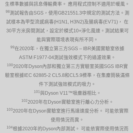
生標準數據與訊息傳輸費率。 應用程式控制不適用於暖風。
98
測試報告由SGS，使用GB21551.3中規定的測試方法。測
試樣本為甲型流感病毒(H1N1, H3N2)及腸病毒(EV71)， 在
30平方米房間測試，設定於模式10+淨化風速。測試結果可
能與實際環境表現有所不同。
99
在2020年，在獨立第三方SGS – IBR美國實驗室依據
ASTM F1977-04測試強效模式下的過濾效果。
100
2020年Dyson內部和獨立第三方實驗室英國SGS IBR實
驗室根據IEC 62885-2 CL5.8和CL5.9標準，在集塵筒裝滿條
件下測試強效模式的吸力。
101
與Dyson V11™吸塵器相比。
102
2020年在Dyson實驗室進行離心力分析。
103
2020年在Dyson實驗室進行馬達速度分析。 可能依實際
使用情況而異。
104
根據2020年的Dyson內部測試。 可能依實際使用情況而