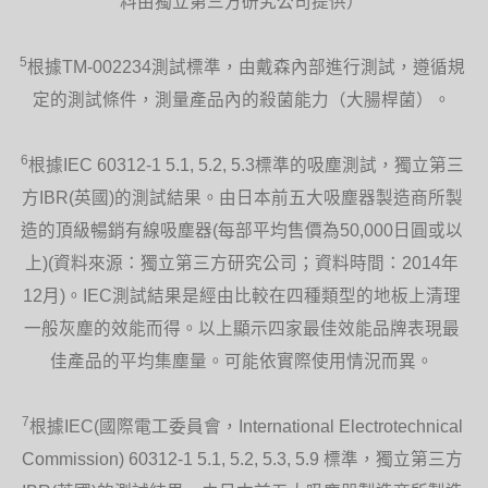
料由獨立第三方研究公司提供）
5
根據TM-002234測試標準，由戴森內部進行測試，遵循規
定的測試條件，測量產品內的殺菌能力（大腸桿菌）。
6
安全設計
根據IEC 60312-1 5.1, 5.2, 5.3標準的吸塵測試，獨立第三
方IBR(英國)的測試結果。由日本前五大吸塵器製造商所製
不設高速轉動的扇葉。
造的頂級暢銷有線吸塵器(每部平均售價為50,000日圓或以
上)(資料來源：獨立第三方研究公司；資料時間：2014年
12月)。IEC測試結果是經由比較在四種類型的地板上清理
一般灰塵的效能而得。以上顯示四家最佳效能品牌表現最
佳產品的平均集塵量。可能依實際使用情況而異。
清潔容易
7
根據IEC(國際電工委員會，International Electrotechnical
不設風扇罩或扇葉。
Commission) 60312-1 5.1, 5.2, 5.3, 5.9 標準，獨立第三方