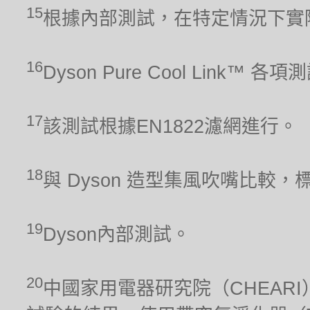
15
根據內部測試，在特定情況下實
16
Dyson Pure Cool Link™ 
17
該測試根據EN1822濾網進行。
18
與 Dyson 造型集風吹嘴比較，
19
Dyson內部測試。
20
中國家用電器研究院（CHEARI）2