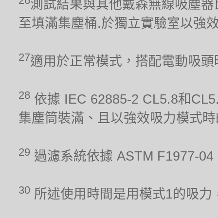
26
測試結果與其他戴森無線吸塵器比較。吸力
至填滿集塵桶.於獨立實驗室以強
27
適用於正常模式，搭配電動吸頭
28
依據 IEC 62885-2 CL5.8
集塵筒裝滿、且以強效吸力模式時
29
過濾系統依據 ASTM F1977
30
所述使用時間是用模式1的吸力