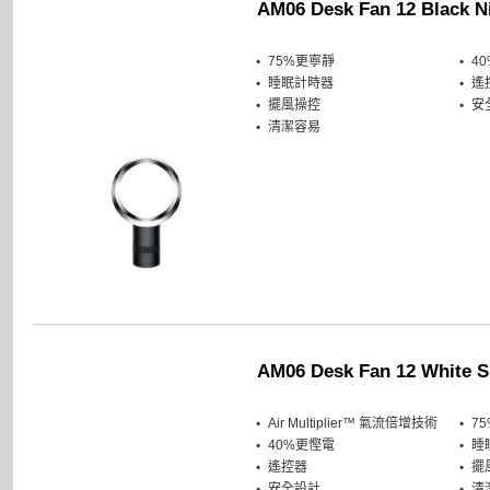
AM06 Desk Fan 12 Black N
75%更寧靜
4
睡眠計時器
遙
擺風操控
安
清潔容易
AM06 Desk Fan 12 White Si
Air Multiplier™ 氣流倍增技術
7
40%更慳電
睡
遙控器
擺
安全設計
清