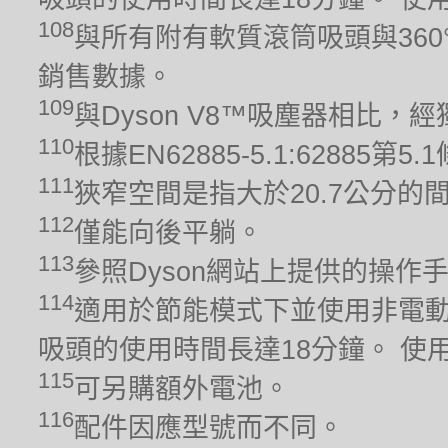
108
與所有附有軟質滾筒吸頭與360
銷售數據。
109
與Dyson V8™吸塵器相比
110
根據EN62885-5.1:628
111
狹窄空間是指大於20.7公分的
112
僅能向後平躺。
113
參照Dyson網站上提供的操作
114
適用於節能模式下並使用非電動
吸頭的使用時間長達18分鐘。 
115
可另購額外電池。
116
配件因應型號而不同。