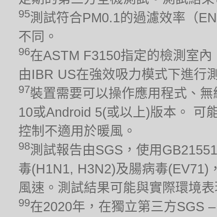
95
測試符合PM0.1的過濾效率（EN
不同。
96
在ASTM F3150指定的檢測室
由IBR US在強效吸力模式下進行測
97
裝置需要可以操作應用程式、無線
10或Android 5(或以上)版
控制不適用於暖風。
98
測試報告由SGS，使用GB215
毒(H1N1, H3N2)及腸病毒(EV
風速。測試結果可能與實際環境表
99
在2020年，在獨立第三方SGS – 