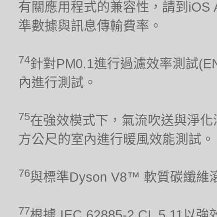
有關應用程式的兼容性，請到iOS Ap
準數據與訊息傳輸費率。
74
針對PM0.1進行過濾效率測試(E
內進行測試。
75
在強效模式下，氣流吹送與淨化涵
方公尺的室內進行暖風效能測試。
76
與標準Dyson V8™ 軟質碳纖
77
根據 IEC 62885-2 CL 5.1