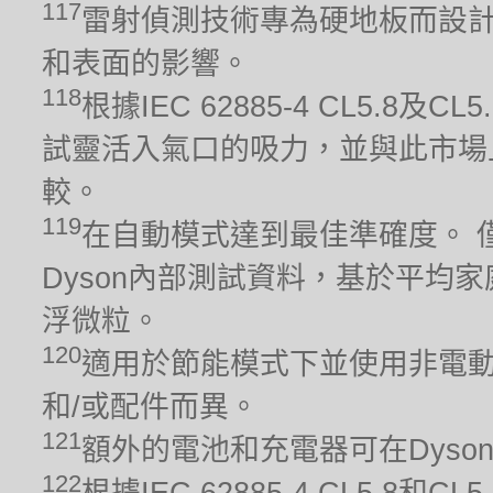
117
雷射偵測技術專為硬地板而設計
和表面的影響。
118
根據IEC 62885-4 CL5.
試靈活入氣口的吸力，並與此市場
較。
119
在自動模式達到最佳準確度。 
Dyson內部測試資料，基於平均家
浮微粒。
120
適用於節能模式下並使用非電動
和/或配件而異。
121
額外的電池和充電器可在Dyso
122
根據IEC 62885-4 CL5.8