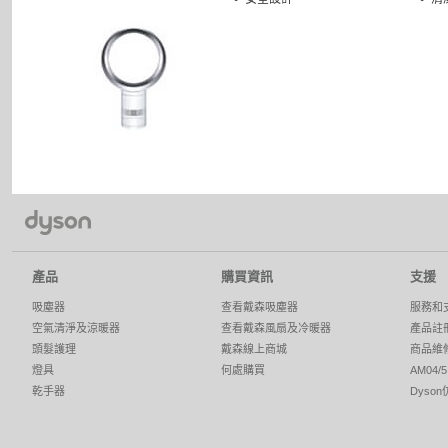
產品
購買資訊
支援
吸塵器
查看戴森吸塵器
服務和
空氣清淨及涼暖器
查看戴森風扇及冷暖器
產品註
頭髮護理
戴森線上商城
商品維
燈具
何處購買
AM04
乾手器
Dyso