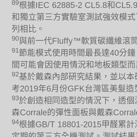
89
根據IEC 62885-2 CL5.8
和獨立第三方實驗室測試強效模式下
列相比。
90
與前一代Fluffy™軟質碳纖維
91
節能模式使用時間最長達40分鐘
間可能會因使用情況和地板類型而
92
基於戴森內部研究結果，並以本
考2019年6月份GFK台灣區美髮
93
於創造相同造型的情況下，透個
森Corrale的彈性面板與戴森Cor
94
根據GB/T 18801-2015
定期的第三方全機測試。測試結果