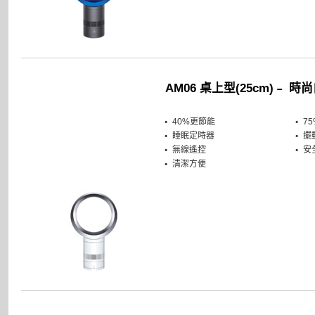
AM06 桌上型(25cm)﹣ 時
40%更節能
7
睡眠定時器
擺
無線遙控
安
清潔方便