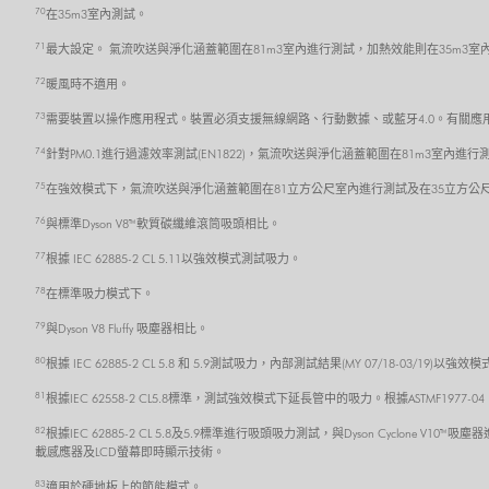
70
在35m3室內測試。
71
最大設定。 氣流吹送與淨化涵蓋範圍在81m3室內進行測試，加熱效能則在35m3室
72
暖風時不適用。
73
需要裝置以操作應用程式。裝置必須支援無線網路、行動數據、或藍牙4.0。有關應用程式的
74
針對PM0.1進行過濾效率測試(EN1822)，氣流吹送與淨化涵蓋範圍在81m3室內進行
75
在強效模式下，氣流吹送與淨化涵蓋範圍在81立方公尺室內進行測試及在35立方公
76
與標準Dyson V8™ 軟質碳纖維滾筒吸頭相比。
77
根據 IEC 62885-2 CL 5.11以強效模式測試吸力。
78
在標準吸力模式下。
79
與Dyson V8 Fluffy 吸塵器相比。
80
根據 IEC 62885-2 CL 5.8 和 5.9測試吸力，內部測試結果(MY 07/18-03/19
81
根據IEC 62558-2 CL5.8標準，測試強效模式下延長管中的吸力。根據ASTMF1977
82
根據IEC 62885-2 CL 5.8及5.9標準進行吸頭吸力測試，與Dyson Cycl
載感應器及LCD螢幕即時顯示技術。
83
適用於硬地板上的節能模式。