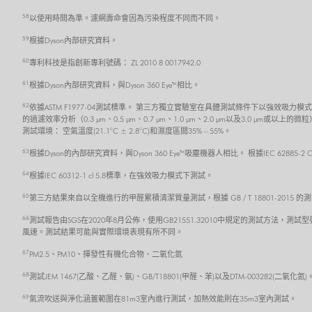
58
以使用時間為準。濾網壽命會因為污染程度不同而不同。
59
根據Dyson內部研究資料。
60
專利科技是指創新專利號碼： ZL 2010 8 0017942.0
61
根據Dyson內部研究資料，與Dyson 360 Eye™相比。
62
依據ASTM F1977-04測試標準。 第三方獨立實驗室在具體測試條件下以強效
的過濾效率分析（0.3 μm、0.5 μm、0.7 μm、1.0 μm、2.0 μm以及3
測試環境： 空氣溫度(21.1°C ± 2.8°C)和濕度區間35% – 55%。
63
根據Dyson的內部研究資料，與Dyson 360 Eye™吸塵機器人相比。 根據IEC 62885
64
根據IEC 60312-1 cl 5.8標準，在強效吸力模式下測試。
65
第三方結果來自以全機進行的甲醛累積清潔質量測試，根據 GB / T 18801-201
66
測試報告由SGS在2020年8月公佈，使用GB21551.32010中規定的測試方法，測試型
風速。測試結果可能與實際環境表現有所不同。
67
PM2.5、PM10、揮發性有機化合物、二氧化氮
68
測試JEM 1467(乙酸、乙醛、氨)、GB/T18801(甲醛、苯)以及DTM-003282(二氧化
69
氣流吹送與淨化涵蓋範圍在81m3室內進行測試，加熱效能則在35m3室內測試。