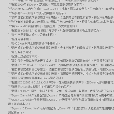
2020年在Dyson實驗室進行馬達速度分析。 可能依實際使用情況而異。
104
根據2020年的Dyson內部測試。 可能依實際使用情況而異。
105
2020年Dyson內部依據IEC 62885-2 Cl5.4標準，測試強效模式下的集塵力。 
106
請參閱Dyson網站上的使用說明書中的指示。
107
適用於節能模式下並使用非電動吸頭。 全系列產品在節能模式下，搭配電動吸頭的
108
與所有附有軟質滾筒吸頭與360°滑輪的無線吸塵器相比，根據各個市場GFK銷售數
109
與Dyson V8™吸塵器相比，經獨立第三方實驗室測試。
110
根據EN62885-5.1:62885第5.1條標準，以強效模式在硬地板上測試吸力。
111
狹窄空間是指大於20.7公分的間隙。
112
僅能向後平躺。
113
參照Dyson網站上提供的操作手冊指引。
114
適用於節能模式下並使用非電動吸頭。 全系列產品在節能模式下，搭配電動吸頭的
115
可另購額外電池。
116
配件因應型號而不同。
117
雷射偵測技術專為硬地板而設計。 雷射偵測效能會受環境光條件、碎屑類型和表面
118
根據IEC 62885-4 CL5.8及CL5.9標準，在集塵筒裝滿的條件及強效模式
119
在自動模式達到最佳準確度。 僅在自動模式下提供自動吸力調整功能。 根據Dyso
120
適用於節能模式下並使用非電動吸頭。 實際使用時間因吸力模式、地板類型和/或
121
額外的電池和充電器可在Dyson網站另購。
122
根據IEC 62885-4 CL5.8和CL5.9標準，在集塵筒裝滿條件下，於Dyso
123
請參閱Dyson網站所提供的使用說明書中的說明。
124
根據 EN 13725 標準，測試去除煎三文魚、韓式燒烤、貓尿液、香煙及垃圾的氣味
125
Dyson Omniglide™吸塵器對比Dyson V11™吸塵器的五項清潔測試的肌肉負擔平
126
Dyson Omniglide™吸塵器對比Dyson V11™吸塵器在硬質地面上直線前後推拉時
證。測試樣本18。
127
Dyson V12 Detect Slim™ 無線吸塵器對比Dyson V11™吸塵器的五項清潔測試的
測試樣本18。