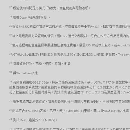
30
所述使用時間是用模式1的吸力，而且使用非電動吸頭。
31
根據Dyson內部軟體模擬 。
32
根據EN1822標準在實驗室進行測試，空氣傳播粒子小至PM 0.1。捕捉有害氣體的測試
33
以上是最高風力設置時的情況。經Dyson進行內部測試，符合在27平方公尺房間內的TM-
34
使用過程可能會產生標準數據和信息傳送費用。需要iOS 10或以上版本，或Androi
35
ASTHMA & ALLERGY FRIENDLY 圖案是ALLERGY STANDARDS LIMITED 的商標，The air
36
指塵螨排泄物、花粉、细菌、霉菌、毛髮
37
與V6 mattress相比
38
英國專利編號GB2513666。採用全機過濾系统技術。基于 ASTM F1977-0
過整個吸塵器系统對非連續直徑的 6 種顆粒物的過濾效率分析 (0.3 微米,0.5 微米,0.7
粒子數量用於分析及獲得结果。測試環境:空氣温度(21.1°C ± 2.8°C)及濕度區間 35%−
39
根据戴森内部測試確定，實際時長會因使用環境和方式而不同。不同吸頭在非强效模
40
測試符合JEM 1467 (乙酸、乙醛、氨)、GB/T18801 (甲醛、苯)以及DTM-0032
41
測試PM 0.1過濾效率 (EN1822)。
42
測試氣流噴射 (DTM801)與81立方公尺室內的淨化涵蓋率 (TM-003711)以及在35立