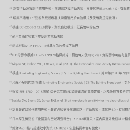
43
需有行動裝置執行應用程式、無線網路或行動數據，支援藍牙Bluetooth 4.0。有關應
44
45
暖風不適用。
動態負載感應器技術僅適用於自動模式及使用高扭矩吸頭。
46
根據IEC 62558-2 CL5.8標準，測試強效模式下延長管中的吸力
47
適用於節能模式下並使用非電動吸頭
48
測試根據ASTM F1977-04標準在強效模式下進行
49
LED的壽命根據IEC 62717以L70指標計算，預估每天使用8小時。實際壽命可能有差
50
Klepeis NE, Nelson WC, Ott WR, et al. (2001). The National Human Activity Pattern Survey
51
根據Illuminating Engineering Society (IES) The Lighting Handbook，第10版(2011年7月
52
光線不足與閃爍:根據Illuminating Engineering Society (IES) The Lighting Handboo
53
根據IEEE 1789 – 2015測試-這是高亮度LED調變電流的實務建議，以降低觀賞者的
54
Lockley SW; Evans EE; Scheer FAJL et al. Short-wavelength sensitivity for the direct effect
55
需要裝置以操作應用程式。裝置必須支援無線網路、行動數據、或藍牙4.0。有關應用程式的
56
日本厚生勞動省「全國室內空域調查報告」，2013年夏天。室內與室外比值以12
57
針對PM0.1進行過濾效率測試 (EN1822)。氣體捕捉率會有變化。