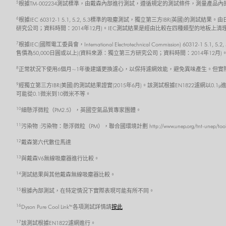
5
根據TM-002234測試標準，由戴森內部進行測試，遵循規定的測試條件，測量產品
6
根據IEC 60312-1 5.1, 5.2, 5.3標準的吸塵測試，獨立第三方IBR(英國)
研究公司；資料時間：2014年12月)。IEC測試結果是經由比較在四種類型的地板
7
根據IEC(國際電工委員會，International Electrotechnical Commission) 6
售價為50,000日圓或以上)(資料來源：獨立第三方研究公司；資料時間：2014年
8
正常狀況下使用6個月~1年後建議更換濾心，以保持濾網效能，避免異味產生。但實
9
經獨立第三方IBR(美國)的測試結果證實(2015年6月)。該測試根據EN1822濾網以0.1µ
可能從0.1微米到10微米不等。
10
細懸浮微粒（PM2.5），英國空氣品質專家團體。
11
污染物 :污染物：懸浮微粒（PM），聯合國環境計劃 http://www.unep.org/tnt-unep/toolkit/pol
12
戴森第六代數位馬達
13
與戴森V6無線吸塵器進行比較。
14
測試結果與其他戴森無線吸塵器比較。
15
根據內部測試，在特定情況下實際表現可能有所不同。
16
Dyson Pure Cool Link™ 各項測試詳情請
按此
17
該測試根據EN1822濾網進行。