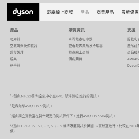
Fans and heaters
pure hot cool a
Dyson 空氣清淨機
戴森線上商城
產品
商業產品
最新優惠
產品
購買資訊
支援
吸塵器
查看戴森吸塵器
服務和
空氣清淨及涼暖器
查看戴森風扇及冷暖器
產品註
頭髮護理
戴森線上商城
商品維
燈具
何處購買
AM04
乾手器
Dyso
1
根據EN1822標準(空氣中小至PM0.1懸浮微粒)進行的測試。
2
戴森內部ASTM F1977測試。
3
經由獨立實驗室在符合規定的測試條件下，進行ASTM F1977-04測試。
4
根據IEC 60312-1 5.1, 5.2, 5.3, 5.9 標準吸塵測試於英國IBR實驗室
供）