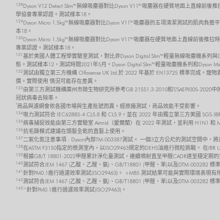
128
Dyson V12 Detect Slim™ 無線吸塵器對比Dyson V11™吸塵器在硬質地面上直線
學協會專業認證。測試樣本18。
129
Dyson Micro 1.5kg™ 無線吸塵器對比Dyson V11™吸塵器的五項清潔測試的肌肉
本18。
130
Dyson Micro 1.5kg™ 無線吸塵器對比Dyson V11™吸塵器在硬質地面上直線前後
專業認證。測試樣本18。
131
基於美國人體工程學實驗室測試，對比非Dyson Digital Slim™ 輕量無線吸塵機系
態。測試樣本12，測試時間2021年5月。Dyson Digital Slim™ 輕量吸塵機系列和Dyson 
132
測試由獨立第三方機構 Olfasense UK Ltd.於 2022 年基於 EN13725
價。實際使用 情況可能存在差異。
133
由第三方測試機構廣州市微生物研究所參考GB 21551.3-2010和T/SAEPI00
冠狀病毒去除率。
*
商品與濾網會依各國市場與生產批號而異。經原廠測試，商品效能不受影響。
134
吸力測試符合 IEC62885-4 CL5.8 和 CL5.9，並在 2022 年由獨立第三方美
135
病毒捕捉效能由第三方實驗室 Airmid（愛爾蘭）在 2022 年測試，並利用 H1N1 和
136
抗毛躁模式建議在頭髮全乾的直髮上使用。
137
二氧化氮注意事項 - Dyson內部TM-003387測試。 一個3立方公尺的測試空間中
138
在ASTM F3150指定的檢測室內，以ISO29463規定的DEHS油進行微粒挑戰。 在I
139
根據GB/T 18801-2022甲醛累計淨化量測試，連續噴射直至甲醛CADR達至
140
測試符合JEM 1467 (乙酸、乙醛、氨)、GB/T18801 (甲醛、苯)以及DTM-0032
141
針對PM0.1進行過濾效率測試(ISO29463)。 +M85 測試結果可能與實際環境表現
142
測試符合JEM 1467 (乙酸、乙醛、氨)、GB/T18801 (甲醛、苯)以及DTM-003
143>
針對PM0.1進行過濾效率測試(ISO29463)。