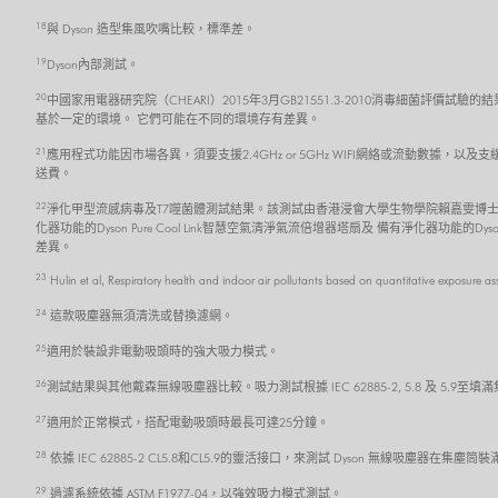
18
與 Dyson 造型集風吹嘴比較，標準差。
19
Dyson內部測試。
20
中國家用電器研究院（CHEARI）2015年3月GB21551.3-2010消毒細菌評價試驗的
基於一定的環境。 它們可能在不同的環境存有差異。
21
應用程式功能因市場各異，須要支援2.4GHz or 5GHz WIFI網絡或流動數據，以及
送費。
22
淨化甲型流感病毒及T7噬菌體測試結果。該測試由香港浸會大學生物學院賴嘉雯博士
化器功能的Dyson Pure Cool Link智慧空氣清淨氣流倍增器塔扇及 備有淨化器功能的
差異。
23
Hulin et al, Respiratory health and indoor air pollutants based on quantitative exposure a
24
這款吸塵器無須清洗或替換濾網。
25
適用於裝設非電動吸頭時的強大吸力模式。
26
測試結果與其他戴森無線吸塵器比較。吸力測試根據 IEC 62885-2, 5.8 及 5.
27
適用於正常模式，搭配電動吸頭時最長可達25分鐘。
28
依據 IEC 62885-2 CL5.8和CL5.9的靈活接口，來測試 Dyson 無線吸塵器在
29
過濾系統依據 ASTM F1977-04，以強效吸力模式測試。