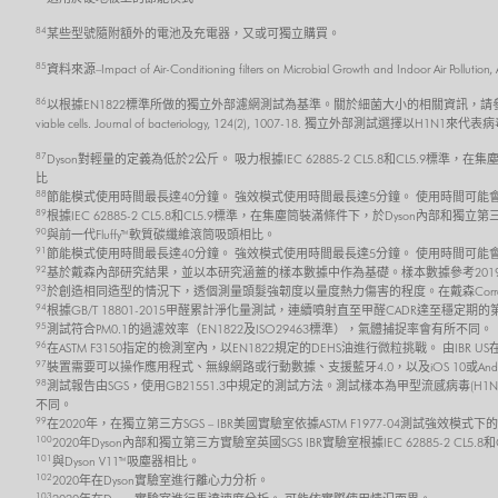
84
某些型號隨附額外的電池及充電器，又或可獨立購買。
85
資料來源–Impact of Air-Conditioning filters on Microbial Growth and 
86
以根據EN1822標準所做的獨立外部濾網測試為基準。關於細菌大小的相關資訊，請參考 Robertson, J., Gomersall,
viable cells. Journal of bacteriology, 124(2), 1007-18. 獨立外部測試選擇以H1N1來代
87
Dyson對輕量的定義為低於2公斤。 吸力根據IEC 62885-2 CL5.8和CL5.9
比
88
節能模式使用時間最長達40分鐘。 強效模式使用時間最長達5分鐘。 使用時間可
89
根據IEC 62885-2 CL5.8和CL5.9標準，在集塵筒裝滿條件下，於Dyson內部
90
與前一代Fluffy™軟質碳纖維滾筒吸頭相比。
91
節能模式使用時間最長達40分鐘。 強效模式使用時間最長達5分鐘。 使用時間可
92
基於戴森內部研究結果，並以本研究涵蓋的樣本數據中作為基礎。樣本數據參考2019
93
於創造相同造型的情況下，透個測量頭髮強韌度以量度熱力傷害的程度。在戴森Corral
94
根據GB/T 18801-2015甲醛累計淨化量測試，連續噴射直至甲醛CADR達至穩
95
測試符合PM0.1的過濾效率（EN1822及ISO29463標準），氣體捕捉率會有所不同。
96
在ASTM F3150指定的檢測室內，以EN1822規定的DEHS油進行微粒挑戰。 由IBR
97
裝置需要可以操作應用程式、無線網路或行動數據、支援藍牙4.0，以及iOS 10或And
98
測試報告由SGS，使用GB21551.3中規定的測試方法。測試樣本為甲型流感病毒(H1N
不同。
99
在2020年，在獨立第三方SGS – IBR美國實驗室依據ASTM F1977-04測試強效模式
100
2020年Dyson內部和獨立第三方實驗室英國SGS IBR實驗室根據IEC 62885-2 C
101
與Dyson V11™吸塵器相比。
102
2020年在Dyson實驗室進行離心力分析。
103