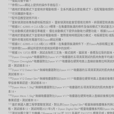
112
僅能向後平躺。
113
參照Dyson網站上提供的操作手冊指引。
114
適用於節能模式下並使用非電動吸頭。 全系列產品在節能模式下，搭配電動吸頭的
115
可另購額外電池。
116
配件因應型號而不同。
117
雷射偵測技術專為硬地板而設計。 雷射偵測效能會受環境光條件、碎屑類型和表面
118
根據IEC 62885-4 CL5.8及CL5.9標準，在集塵筒裝滿的條件及強效模式
119
在自動模式達到最佳準確度。 僅在自動模式下提供自動吸力調整功能。 根據Dyso
120
適用於節能模式下並使用非電動吸頭。 實際使用時間因吸力模式、地板類型和/或
121
額外的電池和充電器可在Dyson網站另購。
122
根據IEC 62885-4 CL5.8和CL5.9標準，在集塵筒裝滿條件下，於Dyso
123
請參閱Dyson網站所提供的使用說明書中的說明。
124
根據 EN 13725 標準，測試去除煎三文魚、韓式燒烤、貓尿液、香煙及垃圾的氣味
125
Dyson Omniglide™吸塵器對比Dyson V11™吸塵器的五項清潔測試的肌肉負擔平
126
Dyson Omniglide™吸塵器對比Dyson V11™吸塵器在硬質地面上直線前後推拉時
證。測試樣本18。
127
Dyson V12 Detect Slim™ 無線吸塵器對比Dyson V11™吸塵器的五項清潔測試的
測試樣本18。
128
Dyson V12 Detect Slim™ 無線吸塵器對比Dyson V11™吸塵器在硬質地面上直線
學協會專業認證。測試樣本18。
129
Dyson Micro 1.5kg™ 無線吸塵器對比Dyson V11™吸塵器的五項清潔測試的肌肉
本18。
130
Dyson Micro 1.5kg™ 無線吸塵器對比Dyson V11™吸塵器在硬質地面上直線前後
專業認證。測試樣本18。
131
基於美國人體工程學實驗室測試，對比非Dyson Digital Slim™ 輕量無線吸塵機系
態。測試樣本12，測試時間2021年5月。Dyson Digital Slim™ 輕量吸塵機系列和Dyson 
132
測試由獨立第三方機構 Olfasense UK Ltd.於 2022 年基於 EN13725