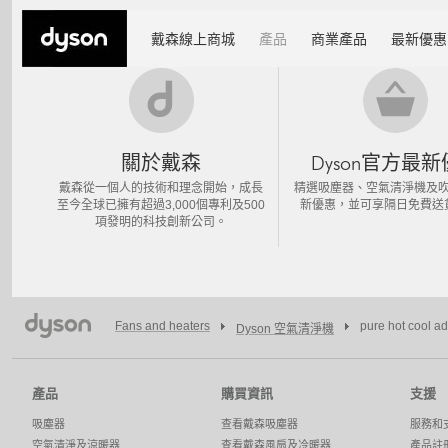
戴森線上商城
產品
商業產品
最新優惠
關於戴森
Dyson官方最
戴森從一個人的技術和理念開始，成長
精選吸塵器、空氣清淨機及
至今全球已擁有超過3,000個專利及500
新優惠，並可享隔日免費送
項發明的科技創新公司。
Fans and heaters
pure hot cool a
Dyson 空氣清淨機
產品
購買資訊
支援
吸塵器
查看戴森吸塵器
服務和
空氣清淨及涼暖器
查看戴森風扇及冷暖器
產品註