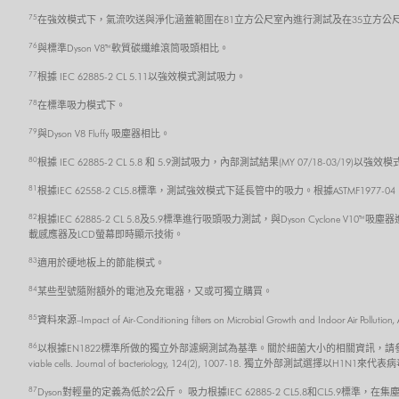
75
在強效模式下，氣流吹送與淨化涵蓋範圍在81立方公尺室內進行測試及在35立方公
76
與標準Dyson V8™ 軟質碳纖維滾筒吸頭相比。
77
根據 IEC 62885-2 CL 5.11以強效模式測試吸力。
78
在標準吸力模式下。
79
與Dyson V8 Fluffy 吸塵器相比。
80
根據 IEC 62885-2 CL 5.8 和 5.9測試吸力，內部測試結果(MY 07/18-03/19
81
根據IEC 62558-2 CL5.8標準，測試強效模式下延長管中的吸力。根據ASTMF1977
82
根據IEC 62885-2 CL 5.8及5.9標準進行吸頭吸力測試，與Dyson Cycl
載感應器及LCD螢幕即時顯示技術。
83
適用於硬地板上的節能模式。
84
某些型號隨附額外的電池及充電器，又或可獨立購買。
85
資料來源–Impact of Air-Conditioning filters on Microbial Growth and 
86
以根據EN1822標準所做的獨立外部濾網測試為基準。關於細菌大小的相關資訊，請參考 Robertson, J., Gomersall,
viable cells. Journal of bacteriology, 124(2), 1007-18. 獨立外部測試選擇以H1N1來代
87
Dyson對輕量的定義為低於2公斤。 吸力根據IEC 62885-2 CL5.8和CL5.9