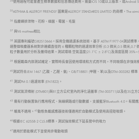
34
使用過程可能會產生標準數據和信息傳送費用。需要iOS 10或以上版本，或Androi
35
ASTHMA & ALLERGY FRIENDLY 圖案是ALLERGY STANDARDS LIMITED 的商標，The air
36
指塵螨排泄物、花粉、细菌、霉菌、毛髮
37
與V6 mattress相比
38
英國專利編號GB2513666。採用全機過濾系统技術。基于 ASTM F1977-0
過整個吸塵器系统對非連續直徑的 6 種顆粒物的過濾效率分析 (0.3 微米,0.5 微米,0.7
粒子數量用於分析及獲得结果。測試環境:空氣温度(21.1°C ± 2.8°C)及濕度區間 35%−
39
根据戴森内部測試確定，實際時長會因使用環境和方式而不同。不同吸頭在非强效模
40
測試符合JEM 1467 (乙酸、乙醛、氨)、GB/T18801 (甲醛、苯)以及DTM-0032
41
測試PM 0.1過濾效率 (EN1822)。
42
測試氣流噴射 (DTM801)與81立方公尺室內的淨化涵蓋率 (TM-003711)以及在35立
43
需有行動裝置執行應用程式、無線網路或行動數據，支援藍牙Bluetooth 4.0。有關應
44
45
暖風不適用。
動態負載感應器技術僅適用於自動模式及使用高扭矩吸頭。
46
根據IEC 62558-2 CL5.8標準，測試強效模式下延長管中的吸力
47
適用於節能模式下並使用非電動吸頭