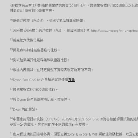
9
經獨立第三方IBR(美國)的測試結果證實(2015年6月)。該測試根據EN1822濾網以0.1µ
可能從0.1微米到10微米不等。
10
細懸浮微粒（PM2.5），英國空氣品質專家團體。
11
污染物 :污染物：懸浮微粒（PM），聯合國環境計劃 http://www.unep.org/tnt-unep/toolkit/pol
12
戴森第六代數位馬達
13
與戴森V6無線吸塵器進行比較。
14
測試結果與其他戴森無線吸塵器比較。
15
根據內部測試，在特定情況下實際表現可能有所不同。
16
Dyson Pure Cool Link™ 各項測試詳情請
按此
17
該測試根據EN1822濾網進行。
18
與 Dyson 造型集風吹嘴比較，標準差。
19
Dyson內部測試。
20
中國家用電器研究院（CHEARI）2015年3月GB21551.3-2010消毒細菌評價試驗的
基於一定的環境。 它們可能在不同的環境存有差異。
21
應用程式功能因市場各異，須要支援2.4GHz or 5GHz WIFI網絡或流動數據，以及