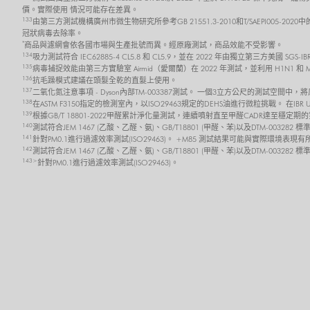
價。實際使用 情況可能存在差異。
133
由第三方測試機構廣州市微生物研究所參考GB 21551.3-2010和T/SAEPI00
冠狀病毒去除率。
*
商品與濾網會依各國市場與生產批號而異。經原廠測試，商品效能不受影響。
134
吸力測試符合 IEC62885-4 CL5.8 和 CL5.9，並在 2022 年由獨立第三方美
135
病毒捕捉效能由第三方實驗室 Airmid（愛爾蘭）在 2022 年測試，並利用 H1N1 和
136
抗毛躁模式建議在頭髮全乾的直髮上使用。
137
二氧化氮注意事項 - Dyson內部TM-003387測試。 一個3立方公尺的測試空間中
138
在ASTM F3150指定的檢測室內，以ISO29463規定的DEHS油進行微粒挑戰。 在I
139
根據GB/T 18801-2022甲醛累計淨化量測試，連續噴射直至甲醛CADR達至
140
測試符合JEM 1467 (乙酸、乙醛、氨)、GB/T18801 (甲醛、苯)以及DTM-0032
141
針對PM0.1進行過濾效率測試(ISO29463)。 +M85 測試結果可能與實際環境表現
142
測試符合JEM 1467 (乙酸、乙醛、氨)、GB/T18801 (甲醛、苯)以及DTM-003
143>
針對PM0.1進行過濾效率測試(ISO29463)。