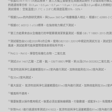
62
依據ASTM F1977-04測試標準。 第三方獨立實驗室在具體測試條件下以強效
的過濾效率分析（0.3 μm、0.5 μm、0.7 μm、1.0 μm、2.0 μm以及3
測試環境： 空氣溫度(21.1°C ± 2.8°C)和濕度區間35% – 55%。
63
根據Dyson的內部研究資料，與Dyson 360 Eye™吸塵機器人相比。 根據IEC 62885
64
根據IEC 60312-1 cl 5.8標準，在強效吸力模式下測試。
65
第三方結果來自以全機進行的甲醛累積清潔質量測試，根據 GB / T 18801-201
66
測試報告由SGS在2020年8月公佈，使用GB21551.32010中規定的測試方法，測試型
風速。測試結果可能與實際環境表現有所不同。
67
PM2.5、PM10、揮發性有機化合物、二氧化氮
68
測試JEM 1467(乙酸、乙醛、氨)、GB/T18801(甲醛、苯)以及DTM-003282(二氧化
69
氣流吹送與淨化涵蓋範圍在81m3室內進行測試，加熱效能則在35m3室內測試。
70
在35m3室內測試。
71
最大設定。 氣流吹送與淨化涵蓋範圍在81m3室內進行測試，加熱效能則在35m3室
72
暖風時不適用。
73
需要裝置以操作應用程式。裝置必須支援無線網路、行動數據、或藍牙4.0。有關應用程式的
74
針對PM0.1進行過濾效率測試(EN1822)，氣流吹送與淨化涵蓋範圍在81m3室內進行