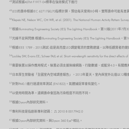
48
測試根據ASTM F1977-04標準在強效模式下進行
49
LED的壽命根據IEC 62717以L70指標計算，預估每天使用8小時。實際壽命可能有差
50
Klepeis NE, Nelson WC, Ott WR, et al. (2001). The National Human Activity Pattern Survey
51
根據Illuminating Engineering Society (IES) The Lighting Handbook，第10版(2011年7月
52
光線不足與閃爍:根據Illuminating Engineering Society (IES) The Lighting Handboo
53
根據IEEE 1789 – 2015測試-這是高亮度LED調變電流的實務建議，以降低觀賞者的
54
Lockley SW; Evans EE; Scheer FAJL et al. Short-wavelength sensitivity for the direct effect
55
需要裝置以操作應用程式。裝置必須支援無線網路、行動數據、或藍牙4.0。有關應用程式的
56
日本厚生勞動省「全國室內空域調查報告」，2013年夏天。室內與室外比值以12
57
針對PM0.1進行過濾效率測試 (EN1822)。氣體捕捉率會有變化。
58
以使用時間為準。濾網壽命會因為污染程度不同而不同。
59
根據Dyson內部研究資料。
60
專利科技是指創新專利號碼： ZL 2010 8 0017942.0
61
根據Dyson內部研究資料，與Dyson 360 Eye™相比。