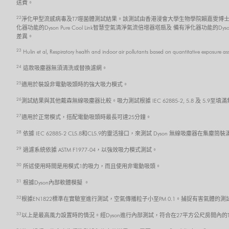
送費。
22
淨化甲型流感病毒及T7噬菌體測試結果。該測試由香港浸會大學生物學院賴嘉雯博士
化器功能的Dyson Pure Cool Link智慧空氣清淨氣流倍增器塔扇及 備有淨化器功能的
差異。
23
Hulin et al, Respiratory health and indoor air pollutants based on quantitative exposure a
24
這款吸塵器無須清洗或替換濾網。
25
適用於裝設非電動吸頭時的強大吸力模式。
26
測試結果與其他戴森無線吸塵器比較。吸力測試根據 IEC 62885-2, 5.8 及 5.
27
適用於正常模式，搭配電動吸頭時最長可達25分鐘。
28
依據 IEC 62885-2 CL5.8和CL5.9的靈活接口，來測試 Dyson 無線吸塵器在
29
過濾系統依據 ASTM F1977-04，以強效吸力模式測試。
30
所述使用時間是用模式1的吸力，而且使用非電動吸頭。
31
根據Dyson內部軟體模擬 。
32
根據EN1822標準在實驗室進行測試，空氣傳播粒子小至PM 0.1。捕捉有害氣體的測試
33
以上是最高風力設置時的情況。經Dyson進行內部測試，符合在27平方公尺房間內的TM-