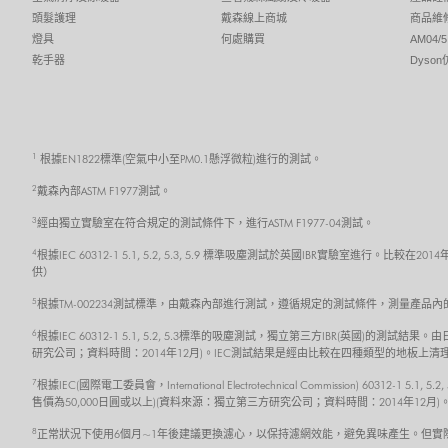
頭髮護理
戴森線上商城
商品維
燈具
何處購買
AM04
乾手器
Dyso
1
根據EN1822標準(空氣中小至PM0.1懸浮微粒)進行的測試。
2
戴森內部ASTM F1977測試。
3
經由獨立實驗室在符合規定的測試條件下，進行ASTM F1977-04測試。
4
根據IEC 60312-1 5.1, 5.2, 5.3, 5.9 標準吸塵測試於英國IBR實驗室
供）
5
根據TM-002234測試標準，由戴森內部進行測試，遵循規定的測試條件，測量產品
6
根據IEC 60312-1 5.1, 5.2, 5.3標準的吸塵測試，獨立第三方IBR(英國)
研究公司；資料時間：2014年12月)。IEC測試結果是經由比較在四種類型的地板
7
根據IEC(國際電工委員會，International Electrotechnical Commission) 6
售價為50,000日圓或以上)(資料來源：獨立第三方研究公司；資料時間：2014年
8
正常狀況下使用6個月~1年後建議更換濾心，以保持濾網效能，避免異味產生。但實