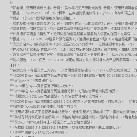
比
88
節能模式使用時間最長達40分鐘。 強效模式使用時間最長達5分鐘。 使用時間可
89
根據IEC 62885-2 CL5.8和CL5.9標準，在集塵筒裝滿條件下，於Dyson內部
90
與前一代Fluffy™軟質碳纖維滾筒吸頭相比。
91
節能模式使用時間最長達40分鐘。 強效模式使用時間最長達5分鐘。 使用時間可
92
基於戴森內部研究結果，並以本研究涵蓋的樣本數據中作為基礎。樣本數據參考2019
93
於創造相同造型的情況下，透個測量頭髮強韌度以量度熱力傷害的程度。在戴森Corral
94
根據GB/T 18801-2015甲醛累計淨化量測試，連續噴射直至甲醛CADR達至穩
95
測試符合PM0.1的過濾效率（EN1822及ISO29463標準），氣體捕捉率會有所不同。
96
在ASTM F3150指定的檢測室內，以EN1822規定的DEHS油進行微粒挑戰。 由IBR
97
裝置需要可以操作應用程式、無線網路或行動數據、支援藍牙4.0，以及iOS 10或And
98
測試報告由SGS，使用GB21551.3中規定的測試方法。測試樣本為甲型流感病毒(H1N
不同。
99
在2020年，在獨立第三方SGS – IBR美國實驗室依據ASTM F1977-04測試強效模式
100
2020年Dyson內部和獨立第三方實驗室英國SGS IBR實驗室根據IEC 62885-2 C
101
與Dyson V11™吸塵器相比。
102
2020年在Dyson實驗室進行離心力分析。
103
2020年在Dyson實驗室進行馬達速度分析。 可能依實際使用情況而異。
104
根據2020年的Dyson內部測試。 可能依實際使用情況而異。
105
2020年Dyson內部依據IEC 62885-2 Cl5.4標準，測試強效模式下的集塵力。 
106
請參閱Dyson網站上的使用說明書中的指示。
107
適用於節能模式下並使用非電動吸頭。 全系列產品在節能模式下，搭配電動吸頭的
108
與所有附有軟質滾筒吸頭與360°滑輪的無線吸塵器相比，根據各個市場GFK銷售數
109
與Dyson V8™吸塵器相比，經獨立第三方實驗室測試。
110
根據EN62885-5.1:62885第5.1條標準，以強效模式在硬地板上測試吸力。
111
狹窄空間是指大於20.7公分的間隙。