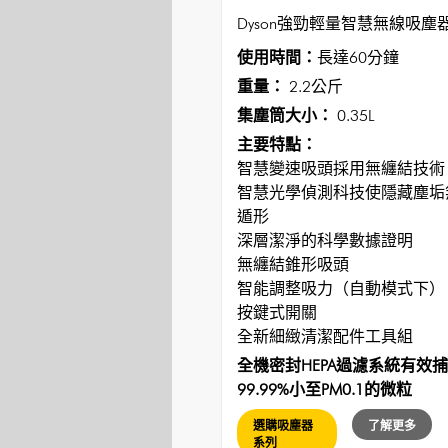
Dyson強勁輕量智慧無線吸塵
使用時間：
長達60分鐘
重量：
2.2公斤
集塵筒大小：
0.35L
主要特點：
智慧變速吸頭採用無纏結技術
智慧光學偵測科技使隱藏塵垢
遁形
深層潔淨的科學數據證明
無纏結錐形吸頭
智能調整吸力（自動模式下）
按鍵式開關
全新細緻清潔配件工具組
全機密封HEPA過濾系統有效
99.99%小至PM0.1的微粒
選購吸塵器
了解更多
系列