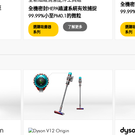
全機密
至
全機密封HEPA過濾系統有效捕捉
99.9
99.99%小至PM0.1的微粒
選購吸塵器
了解更多
選購
系列
系列