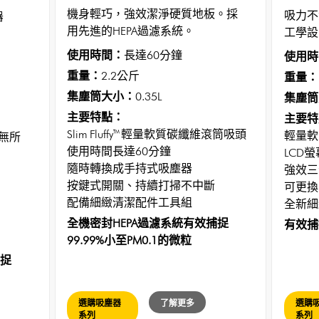
機身輕巧，強效潔淨硬質地板。採
吸力不
器
用先進的HEPA過濾系統。
工學設
使用時間：
長達60分鐘
使用時
重量：
2.2公斤
重量：
集塵筒大小：
0.35L
集塵筒
主要特點：
主要特
Slim Fluffy™ 輕量軟質碳纖維滾筒吸頭
輕量軟
無所
使用時間長達60分鐘
LCD
隨時轉換成手持式吸塵器
強效三
按鍵式開關、持續打掃不中斷
可更換
配備細緻清潔配件工具組
全新細
全機密封HEPA過濾系統有效捕捉
有效捕捉
99.99%小至PM0.1的微粒
捕捉
選購吸塵器
了解更多
選購
系列
系列