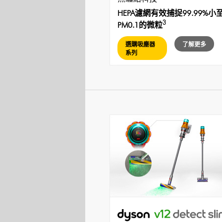
HEPA濾網有效捕捉99.99%小
3
PM0.1的微粒
選購吸塵器
了解更多
系列