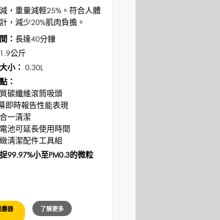
減，重量減輕25%。符合人體
計，減少20%肌肉負擔。
間：
長達40分鐘
1.9公斤
大小：
0.30L
點：
質碳纖維滾筒吸頭
螢幕即時報告性能表現
合一清潔
電池可延長使用時間
緻清潔配件工具組
99.97%小至PM0.3的微粒
吸塵器
了解更多