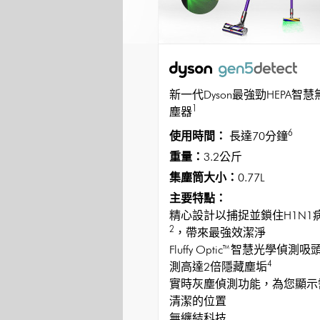
新一代Dyson最強勁HEPA智
1
塵器
6
使用時間：
長達70分鐘
重量：
3.2公斤
集塵筒大小：
0.77L
主要特點：
精心設計以捕捉並鎖住H1N1
2
，帶來最強效潔淨
Fluffy Optic™ 智慧光學偵測
4
測高達2倍隱藏塵垢
實時灰塵偵測功能，為您顯示
清潔的位置
無纏結科技