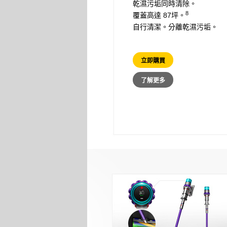
乾濕污垢同時清除。
8
覆蓋高達 87坪。
自行清潔。分離乾濕污垢。
立即購買
了解更多