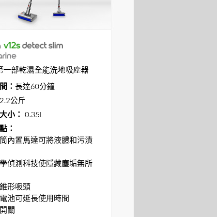
on第一部乾濕全能洗地吸塵器
間：
長達60分鐘
2.2公斤
大小：
0.35L
點：
筒內置馬達可將液體和污漬
學偵測科技使隱藏塵垢無所
錐形吸頭
電池可延長使用時間
開關