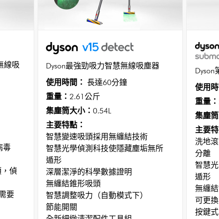
慧無線吸
Dyson最強勁吸力智慧無線吸塵器
Dys
使用時間：
長達60分鐘
使用時
重量：
2.61公斤
重量：
集塵筒大小：
0.54L
集塵筒
主要特點：
主要特
智慧變速吸頭採用無纏結技術
洗地滾
病毒
智慧光學偵測科技使隱藏塵垢無所
分離
遁形
智慧光
吸頭，偵
深層潔淨的科學數據證明
遁形
無纏結錐形吸頭
無纏結
需要
智慧調整吸力（自動模式下）
可更換
節能開關
按鍵式
全新細緻清潔配件工具組