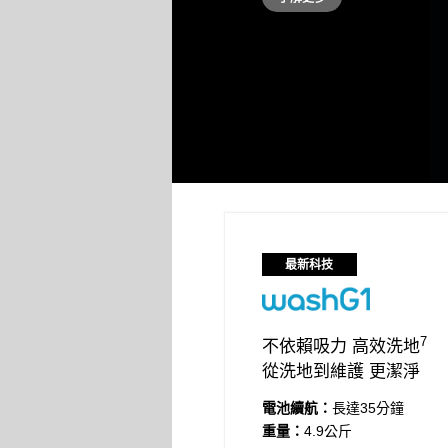
最新科技
7
不依賴吸力 高效洗地
從洗地到維護 更潔淨
電池續航：
長達35分鐘
重量：
4.9公斤