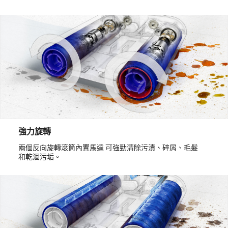
強力旋轉
兩個反向旋轉滾筒內置馬達 可強勁清除污漬、碎屑、毛髮
和乾涸污垢。