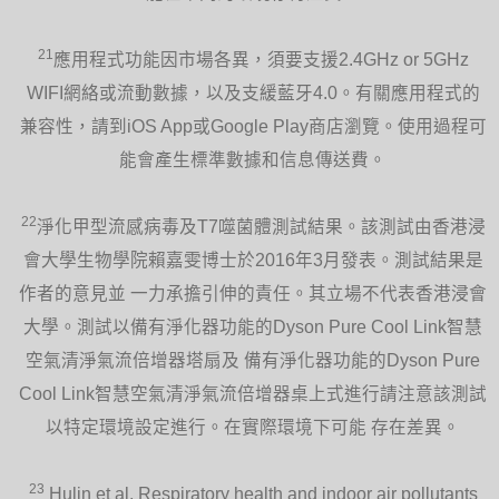
21
應用程式功能因市場各異，須要支援2.4GHz or 5GHz
WIFI網絡或流動數據，以及支緩藍牙4.0。有關應用程式的
兼容性，請到iOS App或Google Play商店瀏覽。使用過程可
能會產生標準數據和信息傳送費。
22
淨化甲型流感病毒及T7噬菌體測試結果。該測試由香港浸
會大學生物學院賴嘉雯博士於2016年3月發表。測試結果是
作者的意見並 一力承擔引伸的責任。其立場不代表香港浸會
大學。測試以備有淨化器功能的Dyson Pure Cool Link智慧
空氣清淨氣流倍增器塔扇及 備有淨化器功能的Dyson Pure
Cool Link智慧空氣清淨氣流倍增器桌上式進行請注意該測試
以特定環境設定進行。在實際環境下可能 存在差異。
23
Hulin et al, Respiratory health and indoor air pollutants