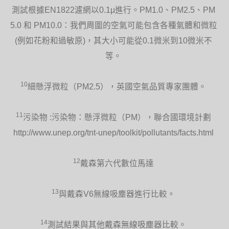
測試根據EN1822濾網以0.1µ進行。PM1.0、PM2.5、PM
5.0 和 PM10.0：我們周圍的空氣可能包含各種氣體和微粒
(例如花粉和過敏原)，其大小可能從0.1微米到10微米不
等。
10
細懸浮微粒（PM2.5），英國空氣品質專家團體。
11
污染物 :污染物：懸浮微粒（PM），聯合國環境計劃
http://www.unep.org/tnt-unep/toolkit/pollutants/facts.html
12
戴森第六代數位馬達
13
與戴森V6無線吸塵器進行比較。
14
測試結果與其他戴森無線吸塵器比較。