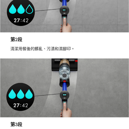
第2段
清潔用餐後的髒亂、污漬和濕腳印。
第3段