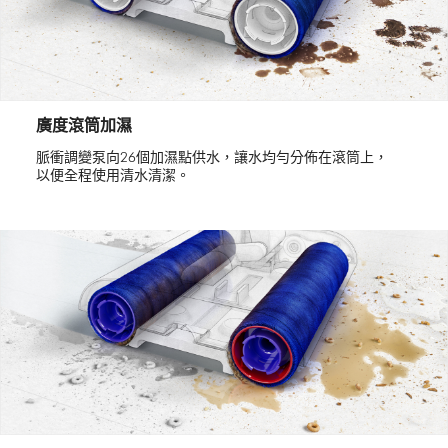
廣度滾筒加濕
脈衝調變泵向26個加濕點供水，讓水均勻分佈在滾筒上，
以便全程使用清水清潔。