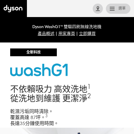
選單
回首頁
Dyson WashG1™ 雙驅四刷無線洗地機
產品概述
|
用家專頁
|
立即購買
全新科技
1
不依賴吸力 高效洗地
2
從洗地到維護 更潔淨
乾濕污垢同時清除。
3
覆蓋高達 87坪。
長達35分鐘使用時間。