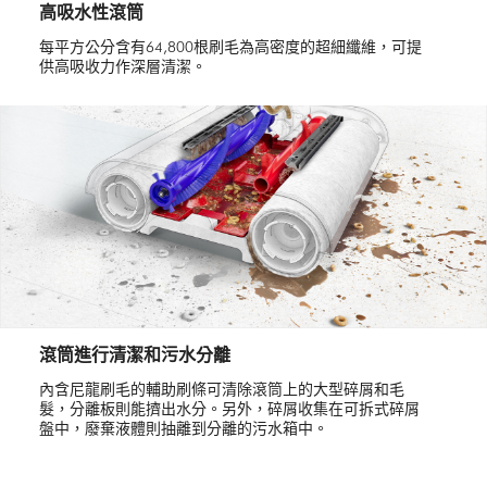
高吸水性滾筒
每平方公分含有64,800根刷毛為高密度的超細纖維，可提
供高吸收力作深層清潔。
滾筒進行清潔和污水分離
內含尼龍刷毛的輔助刷條可清除滾筒上的大型碎屑和毛
髮，分離板則能擠出水分。另外，碎屑收集在可拆式碎屑
盤中，廢棄液體則抽離到分離的污水箱中。