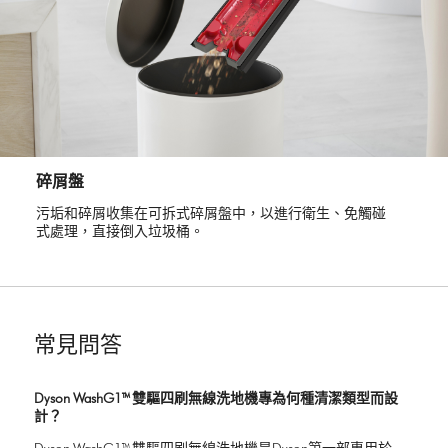
碎屑盤
污垢和碎屑收集在可拆式碎屑盤中，以進行衛生、免觸碰
式處理，直接倒入垃圾桶。
常見問答
Dyson WashG1™ 雙驅四刷無線洗地機專為何種清潔類型而設
計？