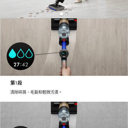
第1段
清除碎屑、毛髮和輕微污漬。