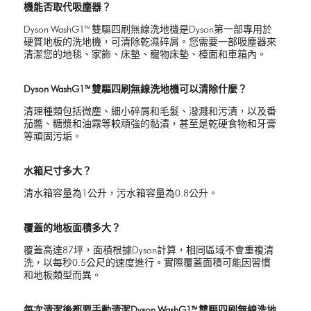
機能否取代吸塵器？
Dyson WashG1™ 雙驅四刷無線洗地機是Dyson第一部專用於
硬質地板的洗地機，可清除乾濕碎屑。您需要一部吸塵器來
清潔您的地毯、家飾、床墊、寵物床墊、檯面和車箱內。
Dyson WashG1™ 雙驅四刷無線洗地機可以清除什麼？
清理種類包括微塵、細小碎屑和毛髮、潑濺和污漬，以及番
茄醬、糖漿和油霧等較頑強的黏漬，甚至是乾硬食物和牙膏
等頑固污垢。
水箱尺寸多大？
清水箱容量為1公升，污水箱容量為0.8公升。
覆蓋的地板面積多大？
覆蓋高達87坪，面積根據Dyson計算，相同區域不會重複清
洗，以每秒0.5公尺的速度進行。實際覆蓋面積可能因習慣
和地板類型而異。
每次清潔後都要手動清潔Dyson WashG1™ 雙驅四刷無線洗地