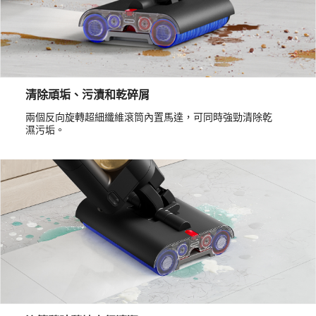
清除頑垢、污漬和乾碎屑
兩個反向旋轉超細纖維滾筒內置馬達，可同時強勁清除乾
濕污垢。