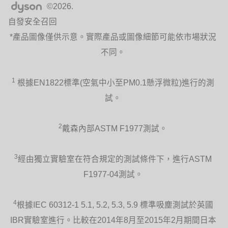
©2026.
一般吸塵器難以拖曳及操控吸塵方向。戴
自發安全召回
森 Ball™ 球型設計吸塵器能輕鬆閃避傢俱
及滑順的移動。DC46 搭載 Ball™ 球型科
*產品圖像僅供示意。實際產品或圖像細節可能依市場狀況
技，有效降低整體重心、提高穩定性。獨
特中央轉向系統，可輕鬆的原地 360 度旋
不同。
轉，隨心所欲做出各種方向的移動。
1
根據EN1822標準(空氣中小至PM0.1懸浮微粒)進行的測
試。
傾倒垃圾衛生
2
戴森內部ASTM F1977測試。
氣流通過吸頭側邊的入口帶動毛刷轉動。
黑色碳纖維刷能降低靜電附著，吸起更細
微的灰塵。
3
經由獨立實驗室在符合規定的測試條件下，進行ASTM
F1977-04測試。
4
根據IEC 60312-1 5.1, 5.2, 5.3, 5.9 標準吸塵測試於英國
IBR實驗室進行。比較在2014年8月至2015年2月期間日本