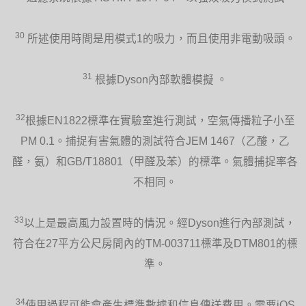
30
所述使用時間是用模式1的吸力，而且使用非電動吸頭。
31
根據Dyson內部軟體模擬 。
32
根據EN1822標準在實驗室進行測試，空氣傳播粒子小至
PM 0.1。捕捉有害氣體的測試符合JEM 1467（乙酸，乙
醛，氨）和GB/T18801（甲醛及苯）的標準。氣體捕捉率各
不相同。
33
以上是最高風力設置時的情況。經Dyson進行內部測試，
符合在27平方公尺房間內的TM-003711標準及DTM801的標
準。
34
使用過程可能會產生標準數據和信息傳送費用。需要iOS