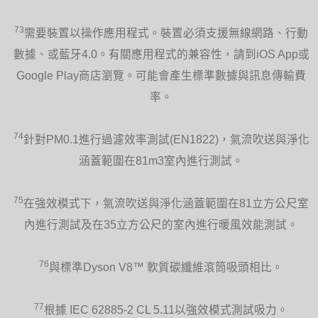
73
需要裝置以操作應用程式。裝置必須支援無線網路、行動
數據、或藍牙4.0。有關應用程式的兼容性，請到iOS App或
Google Play商店瀏覽。可能會產生標準數據與訊息傳輸費
率。
74
針對PM0.1進行過濾效率測試(EN1822)，氣流吹送與淨化
涵蓋範圍在81m3室內進行測試。
75
在強效模式下，氣流吹送與淨化涵蓋範圍在81立方公尺室
內進行測試及在35立方公尺的室內進行暖風效能測試。
76
與標準Dyson V8™ 軟質碳纖維滾筒吸頭相比。
77
根據 IEC 62885-2 CL 5.11以強效模式測試吸力。