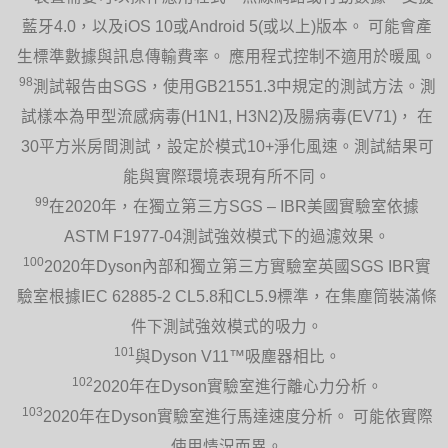
藍牙4.0，以及iOS 10或Android 5(或以上)版本。 可能會產
生標準數據與訊息傳輸費率。 應用程式控制不適用於暖風。
98
測試報告由SGS，使用GB21551.3中規定的測試方法。測
試樣本為甲型流感病毒(H1N1, H3N2)及腸病毒(EV71)， 在
30平方米房間測試，設定於模式10+淨化風速。測試結果可
能與實際環境表現有所不同。
99
在2020年，在獨立第三方SGS – IBR美國實驗室依據
ASTM F1977-04測試強效模式下的過濾效果。
100
2020年Dyson內部和獨立第三方實驗室英國SGS IBR實
驗室根據IEC 62885-2 CL5.8和CL5.9標準，在集塵筒裝滿條
件下測試強效模式的吸力。
101
與Dyson V11™吸塵器相比。
102
2020年在Dyson實驗室進行離心力分析。
103
2020年在Dyson實驗室進行馬達速度分析。 可能依實際
使用情況而異。