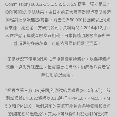
Commission) 60312-1 5.1, 5.2, 5.3, 5.9 標準，獨立第三方
IBR(英國)的測試結果。由日本前五大吸塵器製造商所製造
的暢銷頂級吸塵器(每部平均售價為50,000日圓或以上)(資
料來源：獨立第三方研究公司；資料時間：2014年12月)。
灰塵堆顯示與戴森吸塵器相較，日本暢銷頂級吸塵器所未
能清理的多餘灰塵。可能依實際使用狀況而異。
8
正常狀況下使用6個月~1年後建議更換濾心，以保持濾網
效能，避免異味產生。但實際更換時間，仍應視消費者實
際使用情況而定。
9
經獨立第三方IBR(美國)的測試結果證實(2015年6月)。該
測試根據EN1822濾網以0.1µ進行。PM1.0、PM2.5、PM
5.0 和 PM10.0：我們周圍的空氣可能包含各種氣體和微粒
(例如花粉和過敏原)，其大小可能從0.1微米到10微米不