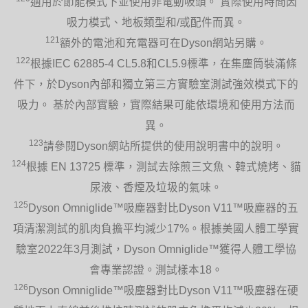
適用於節能模式下並使用非電動吸頭。 實際使用時間因
吸力模式、地板類型和/或配件而異。
121
額外的電池和充電器可在Dyson網站另購。
122
根據IEC 62885-4 CL5.8和CL5.9標準，在集塵筒裝滿條
件下，於Dyson內部和獨立第三方實驗室測試強效模式下的
吸力。 基於內部實驗，實際結果可能依環境和使用方法而
異。
123
請參閱Dyson網站所提供的使用說明書中的說明。
124
根據 EN 13725 標準，測試去除煎三文魚、韓式燒烤、貓
尿液、香煙及垃圾的氣味。
125
Dyson Omniglide™吸塵器對比Dyson V11™吸塵器的五
項清潔測試的肌肉負擔平均減少17%。根據美國人體工學實
驗室2022年3月測試，Dyson Omniglide™獲得人體工學協
會專業認證。測試樣本18。
126
Dyson Omniglide™吸塵器對比Dyson V11™吸塵器在硬