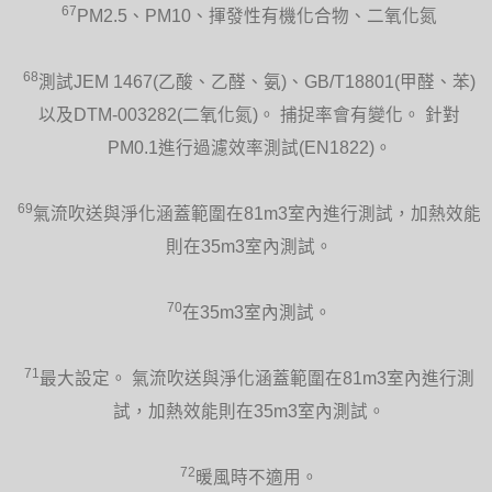
67
PM2.5、PM10、揮發性有機化合物、二氧化氮
68
測試JEM 1467(乙酸、乙醛、氨)、GB/T18801(甲醛、苯)
以及DTM-003282(二氧化氮)。 捕捉率會有變化。 針對
PM0.1進行過濾效率測試(EN1822)。
69
氣流吹送與淨化涵蓋範圍在81m3室內進行測試，加熱效能
則在35m3室內測試。
70
在35m3室內測試。
71
最大設定。 氣流吹送與淨化涵蓋範圍在81m3室內進行測
試，加熱效能則在35m3室內測試。
72
暖風時不適用。