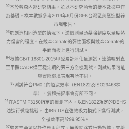
92
基於戴森內部研究結果，並以本研究涵蓋的樣本數據中作
為基礎。樣本數據參考2019年6月份GFK台灣區美髮造型器
市場報告。
93
於創造相同造型的情況下，透個測量頭髮強韌度以量度熱
力傷害的程度。在戴森Corrale的彈性面板與戴森Corrale的
平面面板上進行測試。
94
根據GB/T 18801-2015甲醛累計淨化量測試，連續噴射直
至甲醛CADR達至穩定期的第三方全機測試。測試結果可能
與實際環境表現有所不同。
95
測試符合PM0.1的過濾效率（EN1822及ISO29463標
準），氣體捕捉率會有所不同。
96
在ASTM F3150指定的檢測室內，以EN1822規定的DEHS
油進行微粒挑戰。 由IBR US在強效吸力模式下進行測試，
全機效率高於99.95%。
97
裝置需要可以操作應用程式、無線網路或行動數據、支援