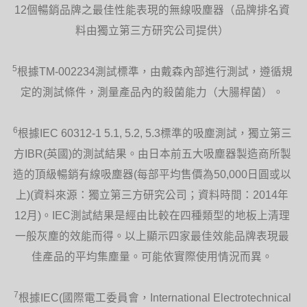
12個暢銷品牌之最佳性能表現的無線吸塵器（品牌排名資
料由獨立第三方研究公司提供）
5
根據TM-002234測試標準，由戴森內部進行測試，遵循規
定的測試條件，測量產品內的殺菌能力（大腸桿菌）。
6
根據IEC 60312-1 5.1, 5.2, 5.3標準的吸塵測試，獨立第三
方IBR(英國)的測試結果。由日本前五大吸塵器製造商所製
造的頂級暢銷有線吸塵器(每部平均售價為50,000日圓或以
上)(資料來源：獨立第三方研究公司；資料時間：2014年
12月)。IEC測試結果是經由比較在四種類型的地板上清理
一般灰塵的效能而得。以上顯示四家最佳效能品牌表現最
佳產品的平均集塵量。可能依實際使用情況而異。
7
根據IEC(國際電工委員會，International Electrotechnical