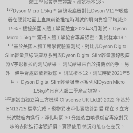
體工學協會專業認證。測試樣本18。
130
Dyson Micro 1.5kg™ 無線吸塵器對比Dyson V11™吸塵
器在硬質地面上直線前後推拉時測試的肌肉負擔平均減少
15%。根據美國人體工學實驗室2022年3月測試， Dyson
Micro 1.5kg™ 獲得人體工學協會專業認證。測試樣本18。
131
基於美國人體工程學實驗室測試，對比非Dyson Digital
Slim輕量無線吸塵器系列與Dyson Digital Slim輕量無線吸塵
器V字形推拉的測試結果， 測試結果來自於持機器的手，另
外一條手臂處於放鬆狀態。 測試樣本12，測試時間2021年5
月。 Dyson Digital Slim輕量吸塵器系列和Dyson Micro
1.5kg均具有人體工學產品認證。
132
測試由獨立第三方機構 Olfasense UK Ltd.於 2022 年基於
EN13725 標準完成。寵物異味淨化實驗針對貓 尿在 3 立方
米試驗艙內進行，淨化時間 30 分鐘後由嗅覺感官專家對異
味的去除進行客觀評價。實際使用 情況可能存在差異。