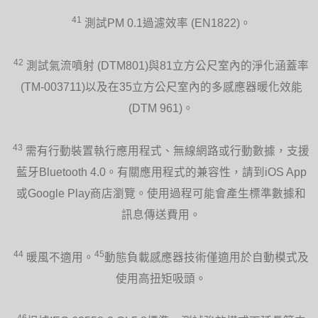
41
測試PM 0.1過濾效率 (EN1822)。
42
測試氣流噴射 (DTM801)與81立方公尺室內的淨化涵蓋率
(TM-003711)以及在35立方公尺室內的多感應器暖化效能
(DTM 961)。
43
需有行動裝置執行應用程式、無線網路或行動數據，支援
藍牙Bluetooth 4.0。有關應用程式的兼容性，請到iOS App
或Google Play商店瀏覽。使用過程可能會產生標準數據和
訊息傳送費用。
44
45
暖風不適用。
動態負載感應器技術僅適用於自動模式及
使用高扭矩吸頭。
46