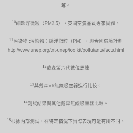
等。
10
細懸浮微粒（PM2.5），英國空氣品質專家團體。
11
污染物 :污染物：懸浮微粒（PM），聯合國環境計劃
http://www.unep.org/tnt-unep/toolkit/pollutants/facts.html
12
戴森第六代數位馬達
13
與戴森V6無線吸塵器進行比較。
14
測試結果與其他戴森無線吸塵器比較。
15
根據內部測試，在特定情況下實際表現可能有所不同。