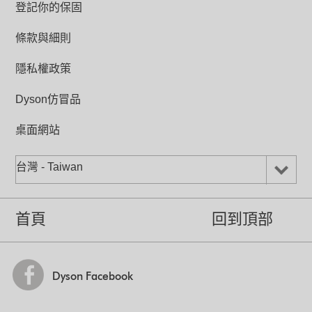
登記你的保固
氣流通過吸頭側邊的入口帶動毛刷轉動。
8.3m
黑色碳纖維刷能降低靜電附著，吸起更細
微的灰塵。
條款與細則
電線長度
5m
隱私權政策
重量
6.08 kg
Dyson仿冒品
桌面網站
靈活彎隨意轉
DC46 搭載戴森Ball™ 球型科技，可以原
台灣 - Taiwan
地轉向，圍繞傢俱和其他障礙物，靈活彎
隨意轉，機身重量僅約 4 公斤。
首頁
回到頂部
Dyson Facebook
Ball™ 球型科技