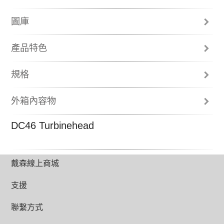
圖庫
產品特色
2 Tier Radial™雙層圓錐氣旋科技
規格
DC46 由 32 個上下緊密排列之圓錐氣旋組
吸力
成，氣流流通更順暢，吸塵時的離心力因
外箱內容物
此增強，可甩出更多空氣中細微至 0.5 微
180 AW
米之微塵。
五年保固
DC46 Turbinehead
保固資訊
篩選
快速說明
Permanent washable post filter
Previous
N
使用手冊
刷頭與地板工具
戴森線上商城
碳纖維氣控毛刷吸頭
支援
尺寸
292mm x 221mm x 437mm (HxWxD)
聯繫方式
碳纖維氣控毛刷吸頭
最大範圍