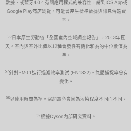
數據、或藍牙4.0。有關應用程式的兼容性，請到iOS App或
Google Play商店瀏覽。可能會產生標準數據與訊息傳輸費
率。
56
日本厚生勞動省「全國室內空域調查報告」，2013年夏
天。室內與室外比值以12種會發性有機化和為的中位數值為
準。
57
針對PM0.1進行過濾效率測試 (EN1822)。氣體捕捉率會有
變化。
58
以使用時間為準。濾網壽命會因為污染程度不同而不同。
59
根據Dyson內部研究資料。