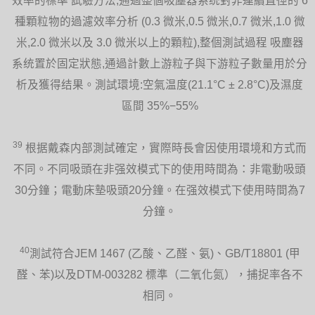
效率的標準 試驗方法,通過整個吸塵器系统對非連續直徑的 6
種顆粒物的過濾效率分析 (0.3 微米,0.5 微米,0.7 微米,1.0 微
米,2.0 微米以及 3.0 微米以上的顆粒),整個測試過程 吸塵器
系统置於固定狀態,通過計數上游粒子與下游粒子數量用於分
析及獲得结果。測試環境:空氣温度(21.1°C ± 2.8°C)及濕度
區間 35%−55%
39
根据戴森内部測試確定，實際時長會因使用環境和方式而
不同。不同吸頭在非强效模式下的使用時間為：非電動吸頭
30分鐘；電動床墊吸頭20分鐘。在强效模式下使用時間為7
分鐘。
40
測試符合JEM 1467 (乙酸、乙醛、氨)、GB/T18801 (甲
醛、苯)以及DTM-003282 標準（二氧化氮），捕捉率各不
相同。