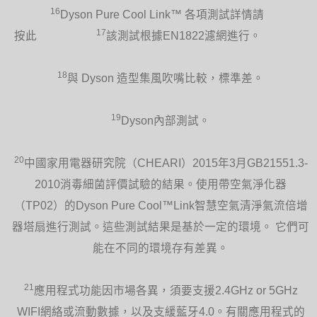
16
Dyson Pure Cool Link™ 各項測試詳情請
17
按此
該測試根據EN1822濾網進行。
18
與 Dyson 造型集風吹嘴比較，標準差。
19
Dyson內部測試。
20
中國家用電器研究院（CHEARI）2015年3月GB21551.3-
2010消毒細菌評價試驗的結果。使用帶空氣淨化器
（TP02）的Dyson Pure Cool™Link智慧空氣清淨氣流倍增
器塔扇進行測試。這些測試結果是基於一定的環境。 它們可
能在不同的環境存有差異。
21
應用程式功能因市場各異，須要支援2.4GHz or 5GHz
WIFI網絡或流動數據，以及支緩藍牙4.0。有關應用程式的