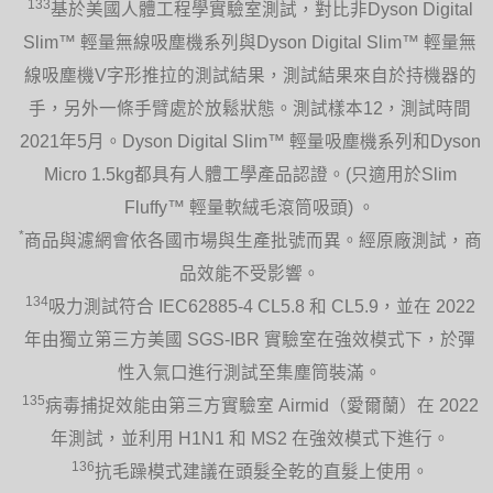
133
基於美國人體工程學實驗室測試，對比非Dyson Digital
Slim™ 輕量無線吸塵機系列與Dyson Digital Slim™ 輕量無
線吸塵機V字形推拉的測試結果，測試結果來自於持機器的
手，另外一條手臂處於放鬆狀態。測試樣本12，測試時間
2021年5月。Dyson Digital Slim™ 輕量吸塵機系列和Dyson
Micro 1.5kg都具有人體工學產品認證。(只適用於Slim
Fluffy™ 輕量軟絨毛滾筒吸頭) 。
*
商品與濾網會依各國市場與生產批號而異。經原廠測試，商
品效能不受影響。
134
吸力測試符合 IEC62885-4 CL5.8 和 CL5.9，並在 2022
年由獨立第三方美國 SGS-IBR 實驗室在強效模式下，於彈
性入氣口進行測試至集塵筒裝滿。
135
病毒捕捉效能由第三方實驗室 Airmid（愛爾蘭）在 2022
年測試，並利用 H1N1 和 MS2 在強效模式下進行。
136
抗毛躁模式建議在頭髮全乾的直髮上使用。