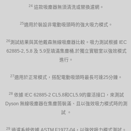
24
這款吸塵器無須清洗或替換濾網。
25
適用於裝設非電動吸頭時的強大吸力模式。
26
測試結果與其他戴森無線吸塵器比較。吸力測試根據 IEC
62885-2, 5.8 及 5.9至填滿集塵桶.於獨立實驗室以強效模式
進行。
27
適用於正常模式，搭配電動吸頭時最長可達25分鐘。
28
依據 IEC 62885-2 CL5.8和CL5.9的靈活接口，來測試
Dyson 無線吸塵器在集塵筒裝滿、且以強效吸力模式時的測
試 。
29
過濾系統依據 ASTM F1977-04，以強效吸力模式測試。