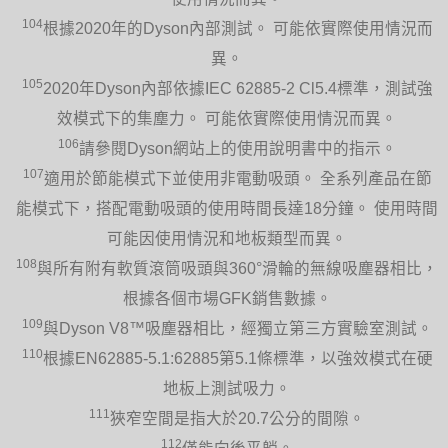
104
根據2020年的Dyson內部測試。 可能依實際使用情況而
異。
105
2020年Dyson內部依據IEC 62885-2 Cl5.4標準，測試強
效模式下的集塵力。 可能依實際使用情況而異。
106
請參閱Dyson網站上的使用說明書中的指示。
107
適用於節能模式下並使用非電動吸頭。 全系列產品在節
能模式下，搭配電動吸頭的使用時間長達18分鐘。 使用時間
可能因使用情況和地板類型而異。
108
與所有附有軟質滾筒吸頭與360°滑輪的無線吸塵器相比，
根據各個市場GFK銷售數據。
109
與Dyson V8™吸塵器相比，經獨立第三方實驗室測試。
110
根據EN62885-5.1:62885第5.1條標準，以強效模式在硬
地板上測試吸力。
111
狹窄空間是指大於20.7公分的間隙。
112