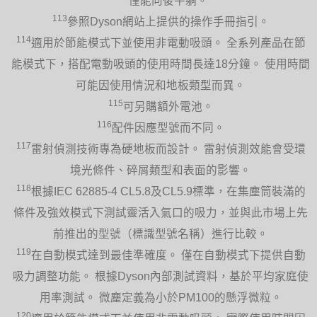
僅能向後平躺。
113
參照Dyson網站上提供的操作手冊指引。
114
適用於節能模式下並使用非電動吸頭。 全系列產品在節
能模式下，搭配電動吸頭的使用時間長達18分鐘。 使用時間
可能因使用情況和地板類型而異。
115
可另購額外電池。
116
配件因應型號而不同。
117
雷射偵測技術專為硬地板而設計。 雷射偵測效能會受環
境光條件、碎屑類型和表面的影響。
118
根據IEC 62885-4 CL5.8及CL5.9標準，在集塵筒裝滿的
條件及強效模式下測試靈活入氣口的吸力，並與此市場上先
前推出的型號（標識型號名稱）進行比較。
119
在自動模式達到最佳準確度。 僅在自動模式下提供自動
吸力調整功能。 根據Dyson內部測試資料，基於平均家庭使
用率測試。 微塵定義為小於PM100的懸浮微粒。
120