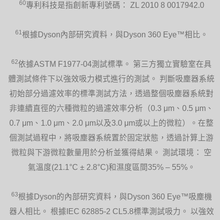
60
專利科技是指創新專利號碼： ZL 2010 8 0017942.0
61
根據Dyson內部研究資料，與Dyson 360 Eye™相比。
62
依據ASTM F1977-04測試標準。 第三方獨立實驗室在具
體測試條件下以強效吸力模式進行的測試。 判斷吸塵器系統
初始部分過濾效率的標準測試方法，透過整個吸塵器系統對
非連續直徑的六種微粒的過濾效率分析（0.3 μm、0.5 μm、
0.7 μm、1.0 μm、2.0 μm以及3.0 μm或以上的微粒）。在整
個測試過程中，將吸塵器系統置於固定狀態，透過計算上游
微粒與下游微粒數量用於分析並獲得結果。 測試環境： 空
氣溫度(21.1°C ± 2.8°C)和濕度區間35% – 55%。
63
根據Dyson的內部研究資料，與Dyson 360 Eye™吸塵機
器人相比。 根據IEC 62885-2 CL5.8標準測試吸力。 以強效