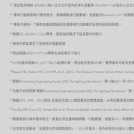
42
測試氣流噴射 (DTM801)與81立方公尺室內的淨化涵蓋率 (TM-003711)以及在35立
43
需有行動裝置執行應用程式、無線網路或行動數據，支援藍牙Bluetooth 4.0。有關應
44
45
暖風不適用。
動態負載感應器技術僅適用於自動模式及使用高扭矩吸頭。
46
根據IEC 62558-2 CL5.8標準，測試強效模式下延長管中的吸力
47
適用於節能模式下並使用非電動吸頭
48
測試根據ASTM F1977-04標準在強效模式下進行
49
LED的壽命根據IEC 62717以L70指標計算，預估每天使用8小時。實際壽命可能有差
50
Klepeis NE, Nelson WC, Ott WR, et al. (2001). The National Human Activity Pattern Survey
51
根據Illuminating Engineering Society (IES) The Lighting Handbook，第10版(2011年7月
52
光線不足與閃爍:根據Illuminating Engineering Society (IES) The Lighting Handboo
53
根據IEEE 1789 – 2015測試-這是高亮度LED調變電流的實務建議，以降低觀賞者的
54
Lockley SW; Evans EE; Scheer FAJL et al. Short-wavelength sensitivity for the direct effect
55
需要裝置以操作應用程式。裝置必須支援無線網路、行動數據、或藍牙4.0。有關應用程式的
56
日本厚生勞動省「全國室內空域調查報告」，2013年夏天。室內與室外比值以12