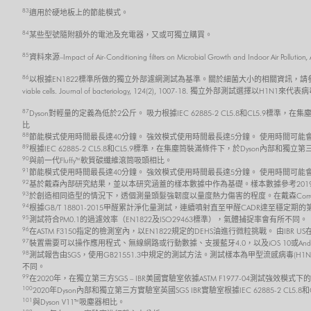
83
適用於硬地板上的節能模式。
84
某些型號隨附額外的電池及充電器，又或可獨立購買。
85
資料來源–Impact of Air-Conditioning filters on Microbial Growth and 
86
以根據EN1822標準所做的獨立外部濾網測試為基準。關於細菌大小的相關資訊，請參考 Robertson, J., Gomersall,
viable cells. Journal of bacteriology, 124(2), 1007-18. 獨立外部測試選擇以H1N1來代
87
Dyson對輕量的定義為低於2公斤。 吸力根據IEC 62885-2 CL5.8和CL5.9
比
88
節能模式使用時間最長達40分鐘。 強效模式使用時間最長達5分鐘。 使用時間可
89
根據IEC 62885-2 CL5.8和CL5.9標準，在集塵筒裝滿條件下，於Dyson內部
90
與前一代Fluffy™軟質碳纖維滾筒吸頭相比。
91
節能模式使用時間最長達40分鐘。 強效模式使用時間最長達5分鐘。 使用時間可
92
基於戴森內部研究結果，並以本研究涵蓋的樣本數據中作為基礎。樣本數據參考2019
93
於創造相同造型的情況下，透個測量頭髮強韌度以量度熱力傷害的程度。在戴森Corral
94
根據GB/T 18801-2015甲醛累計淨化量測試，連續噴射直至甲醛CADR達至穩
95
測試符合PM0.1的過濾效率（EN1822及ISO29463標準），氣體捕捉率會有所不同。
96
在ASTM F3150指定的檢測室內，以EN1822規定的DEHS油進行微粒挑戰。 由IBR
97
裝置需要可以操作應用程式、無線網路或行動數據、支援藍牙4.0，以及iOS 10或And
98
測試報告由SGS，使用GB21551.3中規定的測試方法。測試樣本為甲型流感病毒(H1N
不同。
99
在2020年，在獨立第三方SGS – IBR美國實驗室依據ASTM F1977-04測試強效模式
100
2020年Dyson內部和獨立第三方實驗室英國SGS IBR實驗室根據IEC 62885-2 C
101
與Dyson V11™吸塵器相比。