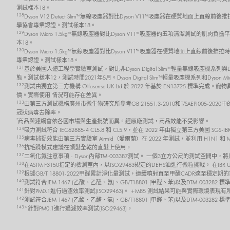
測試樣本18。
128
Dyson V12 Detect Slim™ 無線吸塵器對比Dyson V11™吸塵器在硬質地面上直線
學協會專業認證。測試樣本18。
129
Dyson Micro 1.5kg™ 無線吸塵器對比Dyson V11™吸塵器的五項清潔測試的肌肉
本18。
130
Dyson Micro 1.5kg™ 無線吸塵器對比Dyson V11™吸塵器在硬質地面上直線前後
專業認證。測試樣本18。
131
基於美國人體工程學實驗室測試，對比非Dyson Digital Slim™ 輕量無線吸塵機系
態。測試樣本12，測試時間2021年5月。Dyson Digital Slim™ 輕量吸塵機系列和Dyson 
132
測試由獨立第三方機構 Olfasense UK Ltd.於 2022 年基於 EN13725
價。實際使用 情況可能存在差異。
133
由第三方測試機構廣州市微生物研究所參考GB 21551.3-2010和T/SAEPI00
冠狀病毒去除率。
*
商品與濾網會依各國市場與生產批號而異。經原廠測試，商品效能不受影響。
134
吸力測試符合 IEC62885-4 CL5.8 和 CL5.9，並在 2022 年由獨立第三方美
135
病毒捕捉效能由第三方實驗室 Airmid（愛爾蘭）在 2022 年測試，並利用 H1N1 和
136
抗毛躁模式建議在頭髮全乾的直髮上使用。
137
二氧化氮注意事項 - Dyson內部TM-003387測試。 一個3立方公尺的測試空間中
138
在ASTM F3150指定的檢測室內，以ISO29463規定的DEHS油進行微粒挑戰。 在I
139
根據GB/T 18801-2022甲醛累計淨化量測試，連續噴射直至甲醛CADR達至
140
測試符合JEM 1467 (乙酸、乙醛、氨)、GB/T18801 (甲醛、苯)以及DTM-0032
141
針對PM0.1進行過濾效率測試(ISO29463)。 +M85 測試結果可能與實際環境表現
142
測試符合JEM 1467 (乙酸、乙醛、氨)、GB/T18801 (甲醛、苯)以及DTM-003
143>
針對PM0.1進行過濾效率測試(ISO29463)。