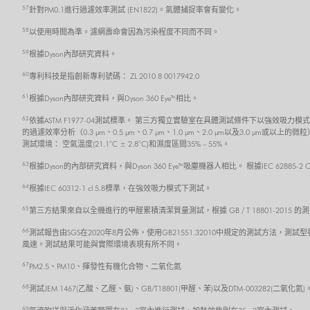
57
針對PM0.1進行過濾效率測試 (EN1822)。氣體捕捉率會有變化。
58
以使用時間為準。濾網壽命會因為污染程度不同而不同。
59
根據Dyson內部研究資料。
60
專利科技是指創新專利號碼： ZL 2010 8 0017942.0
61
根據Dyson內部研究資料，與Dyson 360 Eye™相比。
62
依據ASTM F1977-04測試標準。 第三方獨立實驗室在具體測試條件下以強效
的過濾效率分析（0.3 μm、0.5 μm、0.7 μm、1.0 μm、2.0 μm以及3
測試環境： 空氣溫度(21.1°C ± 2.8°C)和濕度區間35% – 55%。
63
根據Dyson的內部研究資料，與Dyson 360 Eye™吸塵機器人相比。 根據IEC 62885
64
根據IEC 60312-1 cl 5.8標準，在強效吸力模式下測試。
65
第三方結果來自以全機進行的甲醛累積清潔質量測試，根據 GB / T 18801-201
66
測試報告由SGS在2020年8月公佈，使用GB21551.32010中規定的測試方法，測試型
風速。測試結果可能與實際環境表現有所不同。
67
PM2.5、PM10、揮發性有機化合物、二氧化氮
68
測試JEM 1467(乙酸、乙醛、氨)、GB/T18801(甲醛、苯)以及DTM-003282(二氧化
69