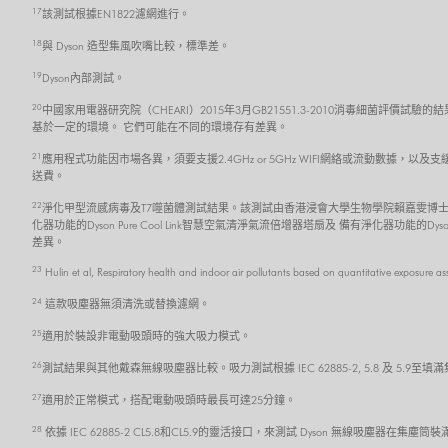
17
該測試根據EN1822濾網進行。
18
與 Dyson 造型集風吹嘴比較，標準差。
19
Dyson內部測試。
20
中國家用電器研究院（CHEARI）2015年3月GB21551.3-2010消毒細菌評價試驗的
基於一定的環境。 它們可能在不同的環境存有差異。
21
應用程式功能因市場各異，須要支援2.4GHz or 5GHz WIFI網絡或流動數據，以及
送費。
22
淨化甲型流感病毒及T7噬菌體測試結果。該測試由香港浸會大學生物學院賴嘉雯博士
化器功能的Dyson Pure Cool Link智慧空氣清淨氣流倍增器塔扇及 備有淨化器功能的
差異。
23
Hulin et al, Respiratory health and indoor air pollutants based on quantitative exposure a
24
這款吸塵器無須清洗或替換濾網。
25
適用於裝設非電動吸頭時的強大吸力模式。
26
測試結果與其他戴森無線吸塵器比較。吸力測試根據 IEC 62885-2, 5.8 及 5.
27
適用於正常模式，搭配電動吸頭時最長可達25分鐘。
28
依據 IEC 62885-2 CL5.8和CL5.9的靈活接口，來測試 Dyson 無線吸塵器在