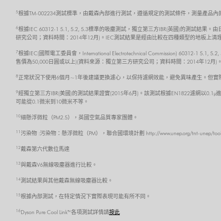
5
根據TM-002234測試標準，由戴森內部進行測試，遵循規定的測試條件，測量產品
6
根據IEC 60312-1 5.1, 5.2, 5.3標準的吸塵測試，獨立第三方IBR(英國)
研究公司；資料時間：2014年12月)。IEC測試結果是經由比較在四種類型的地板
7
根據IEC(國際電工委員會，International Electrotechnical Commission) 6
售價為50,000日圓或以上)(資料來源：獨立第三方研究公司；資料時間：2014年
8
正常狀況下使用6個月~1年後建議更換濾心，以保持濾網效能，避免異味產生。但實
9
經獨立第三方IBR(美國)的測試結果證實(2015年6月)。該測試根據EN1822濾網以0.1µ
可能從0.1微米到10微米不等。
10
細懸浮微粒（PM2.5），英國空氣品質專家團體。
11
污染物 :污染物：懸浮微粒（PM），聯合國環境計劃 http://www.unep.org/tnt-unep/toolkit/pol
12
戴森第六代數位馬達
13
與戴森V6無線吸塵器進行比較。
14
測試結果與其他戴森無線吸塵器比較。
15
根據內部測試，在特定情況下實際表現可能有所不同。
16
Dyson Pure Cool Link™ 各項測試詳情請
按此