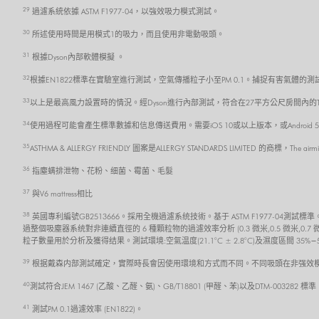
29
過濾系統依據 ASTM F1977-04，以強效吸力模式測試。
30
所述使用時間是用模式1的吸力，而且使用非電動吸頭。
31
根據Dyson內部軟體模擬 。
32
根據EN1822標準在實驗室進行測試，空氣傳播粒子小至PM 0.1。捕捉有害氣體的測試
33
以上是最高風力設置時的情況。經Dyson進行內部測試，符合在27平方公尺房間內的TM-
34
使用過程可能會產生標準數據和信息傳送費用。需要iOS 10或以上版本，或Androi
35
ASTHMA & ALLERGY FRIENDLY 圖案是ALLERGY STANDARDS LIMITED 的商標，The air
36
指塵螨排泄物、花粉、细菌、霉菌、毛髮
37
與V6 mattress相比
38
英國專利編號GB2513666。採用全機過濾系统技術。基于 ASTM F1977-0
過整個吸塵器系统對非連續直徑的 6 種顆粒物的過濾效率分析 (0.3 微米,0.5 微米,0.7
粒子數量用於分析及獲得结果。測試環境:空氣温度(21.1°C ± 2.8°C)及濕度區間 35%−
39
根据戴森内部測試確定，實際時長會因使用環境和方式而不同。不同吸頭在非强效模
40
測試符合JEM 1467 (乙酸、乙醛、氨)、GB/T18801 (甲醛、苯)以及DTM-0032
41
測試PM 0.1過濾效率 (EN1822)。