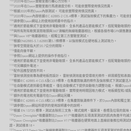
102
2020年在Dyson實驗室進行離心力分析。
103
2020年在Dyson實驗室進行馬達速度分析。 可能依實際使用情況而異。
104
根據2020年的Dyson內部測試。 可能依實際使用情況而異。
105
2020年Dyson內部依據IEC 62885-2 Cl5.4標準，測試強效模式下的集塵力。 
106
請參閱Dyson網站上的使用說明書中的指示。
107
適用於節能模式下並使用非電動吸頭。 全系列產品在節能模式下，搭配電動吸頭的
108
與所有附有軟質滾筒吸頭與360°滑輪的無線吸塵器相比，根據各個市場GFK銷售數
109
與Dyson V8™吸塵器相比，經獨立第三方實驗室測試。
110
根據EN62885-5.1:62885第5.1條標準，以強效模式在硬地板上測試吸力。
111
狹窄空間是指大於20.7公分的間隙。
112
僅能向後平躺。
113
參照Dyson網站上提供的操作手冊指引。
114
適用於節能模式下並使用非電動吸頭。 全系列產品在節能模式下，搭配電動吸頭的
115
可另購額外電池。
116
配件因應型號而不同。
117
雷射偵測技術專為硬地板而設計。 雷射偵測效能會受環境光條件、碎屑類型和表面
118
根據IEC 62885-4 CL5.8及CL5.9標準，在集塵筒裝滿的條件及強效模式
119
在自動模式達到最佳準確度。 僅在自動模式下提供自動吸力調整功能。 根據Dyso
120
適用於節能模式下並使用非電動吸頭。 實際使用時間因吸力模式、地板類型和/或
121
額外的電池和充電器可在Dyson網站另購。
122
根據IEC 62885-4 CL5.8和CL5.9標準，在集塵筒裝滿條件下，於Dyso
123
請參閱Dyson網站所提供的使用說明書中的說明。
124
根據 EN 13725 標準，測試去除煎三文魚、韓式燒烤、貓尿液、香煙及垃圾的氣味
125
Dyson Omniglide™吸塵器對比Dyson V11™吸塵器的五項清潔測試的肌肉負擔平
126
Dyson Omniglide™吸塵器對比Dyson V11™吸塵器在硬質地面上直線前後推拉時
證。測試樣本18。
127
Dyson V12 Detect Slim™ 無線吸塵器對比Dyson V11™吸塵器的五項清潔測試的