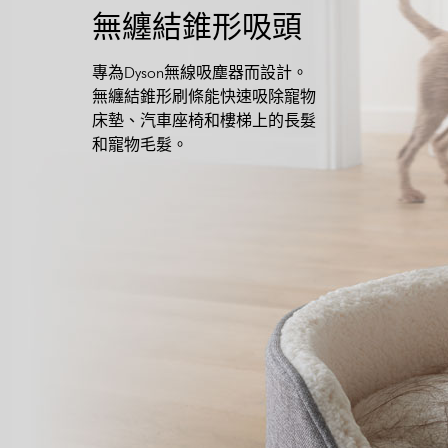
無纏結錐形吸頭
專為Dyson無線吸塵器而設計。
無纏結錐形刷條能快速吸除寵物
床墊、汽車座椅和樓梯上的長髮
和寵物毛髮。