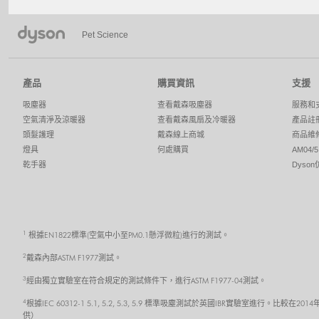
Pet Science
產品
購買資訊
支援
吸塵器
查看戴森吸塵器
服務和
空氣清淨及涼暖器
查看戴森風扇及冷暖器
產品註
頭髮護理
戴森線上商城
商品維
燈具
何處購買
AM04
乾手器
Dyso
1
根據EN1822標準(空氣中小至PM0.1懸浮微粒)進行的測試。
2
戴森內部ASTM F1977測試。
3
經由獨立實驗室在符合規定的測試條件下，進行ASTM F1977-04測試。
4
根據IEC 60312-1 5.1, 5.2, 5.3, 5.9 標準吸塵測試於英國IBR實驗室
供）