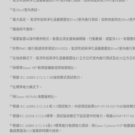
氣流吹送與淨化涵蓋範圍在81m3室內進行測試，加熱效能則在35m3室內測試。
70
在35m3室內測試。
71
最大設定。 氣流吹送與淨化涵蓋範圍在81m3室內進行測試，加熱效能則在35m3室
72
暖風時不適用。
73
需要裝置以操作應用程式。裝置必須支援無線網路、行動數據、或藍牙4.0。有關應用程式的
74
針對PM0.1進行過濾效率測試(EN1822)，氣流吹送與淨化涵蓋範圍在81m3室內進行
75
在強效模式下，氣流吹送與淨化涵蓋範圍在81立方公尺室內進行測試及在35立方公
76
與標準Dyson V8™ 軟質碳纖維滾筒吸頭相比。
77
根據 IEC 62885-2 CL 5.11以強效模式測試吸力。
78
在標準吸力模式下。
79
與Dyson V8 Fluffy 吸塵器相比。
80
根據 IEC 62885-2 CL 5.8 和 5.9測試吸力，內部測試結果(MY 07/18-03/19
81
根據IEC 62558-2 CL5.8標準，測試強效模式下延長管中的吸力。根據ASTMF1977
82
根據IEC 62885-2 CL 5.8及5.9標準進行吸頭吸力測試，與Dyson Cycl
載感應器及LCD螢幕即時顯示技術。