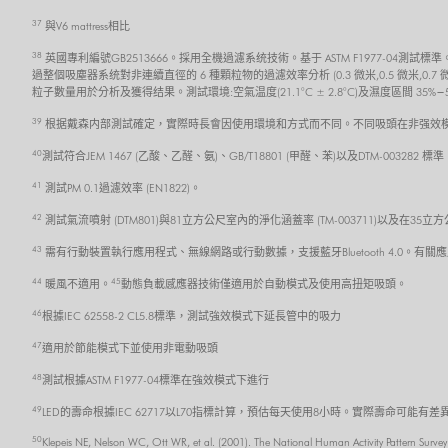
37
與V6 mattress相比
38
英國專利編號GB2513666。採用全機過濾系统技術。基于 ASTM F1977-0
過整個吸塵器系统對非連續直徑的 6 種顆粒物的過濾效率分析 (0.3 微米,0.5 微米,0.7
粒子數量用於分析及獲得结果。測試環境:空氣温度(21.1°C ± 2.8°C)及濕度區間 35%−
39
根据戴森内部測試確定，實際時長會因使用環境和方式而不同。不同吸頭在非强效模
40
測試符合JEM 1467 (乙酸、乙醛、氨)、GB/T18801 (甲醛、苯)以及DTM-0032
41
測試PM 0.1過濾效率 (EN1822)。
42
測試氣流噴射 (DTM801)與81立方公尺室內的淨化涵蓋率 (TM-003711)以及在35立
43
需有行動裝置執行應用程式、無線網路或行動數據，支援藍牙Bluetooth 4.0。有關應
44
45
暖風不適用。
動態負載感應器技術僅適用於自動模式及使用高扭矩吸頭。
46
根據IEC 62558-2 CL5.8標準，測試強效模式下延長管中的吸力
47
適用於節能模式下並使用非電動吸頭
48
測試根據ASTM F1977-04標準在強效模式下進行
49
LED的壽命根據IEC 62717以L70指標計算，預估每天使用8小時。實際壽命可能有差
50
Klepeis NE, Nelson WC, Ott WR, et al. (2001). The National Human Activity Pattern Survey