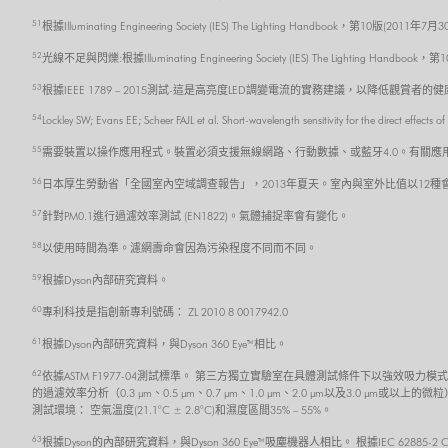
51
根據Illuminating Engineering Society (IES) The Lighting Handbook，第10版(2011年7月
52
光線不足與閃爍:根據Illuminating Engineering Society (IES) The Lighting Handboo
53
根據IEEE 1789 – 2015測試-這是高亮度LED調變電流的實務建議，以降低觀賞者的
54
Lockley SW; Evans EE; Scheer FAJL et al. Short-wavelength sensitivity for the direct effect
55
需要裝置以操作應用程式。裝置必須支援無線網路、行動數據、或藍牙4.0。有關應用程式的
56
日本厚生勞動省「全國室內空域調查報告」，2013年夏天。室內與室外比值以12
57
針對PM0.1進行過濾效率測試 (EN1822)。氣體捕捉率會有變化。
58
以使用時間為準。濾網壽命會因為污染程度不同而不同。
59
根據Dyson內部研究資料。
60
專利科技是指創新專利號碼： ZL 2010 8 0017942.0
61
根據Dyson內部研究資料，與Dyson 360 Eye™相比。
62
依據ASTM F1977-04測試標準。 第三方獨立實驗室在具體測試條件下以強效
的過濾效率分析（0.3 μm、0.5 μm、0.7 μm、1.0 μm、2.0 μm以及3
測試環境： 空氣溫度(21.1°C ± 2.8°C)和濕度區間35% – 55%。
63
根據Dyson的內部研究資料，與Dyson 360 Eye™吸塵機器人相比。 根據IEC 62885