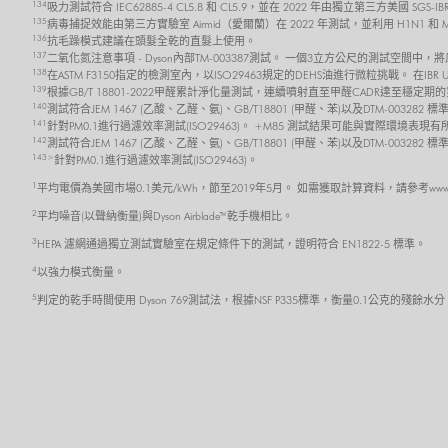
134
吸力測試符合 IEC62885-4 CL5.8 和 CL5.9，並在 2022 年由獨立第三方美
135
病毒捕捉效能由第三方實驗室 Airmid（愛爾蘭）在 2022 年測試，並利用 H1N1 和
136
抗毛躁模式建議在頭髮全乾的直髮上使用。
137
二氧化氮注意事項 - Dyson內部TM-003387測試。 一個3立方公尺的測試空間中
138
在ASTM F3150指定的檢測室內，以ISO29463規定的DEHS油進行微粒挑戰。 在I
139
根據GB/T 18801-2022甲醛累計淨化量測試，連續噴射直至甲醛CADR達至
140
測試符合JEM 1467 (乙酸、乙醛、氨)、GB/T18801 (甲醛、苯)以及DTM-0032
141
針對PM0.1進行過濾效率測試(ISO29463)。 +M85 測試結果可能與實際環境表現
142
測試符合JEM 1467 (乙酸、乙醛、氨)、GB/T18801 (甲醛、苯)以及DTM-003
143>
針對PM0.1進行過濾效率測試(ISO29463)。
1
平均電價為美國市場0.1美元/kWh，節至2019年5月。 如需獲取計算資料，請參考www.dyson
2
平均噪音(以聲納衡量)與Dyson Airblade™乾手機相比。
3
HEPA 濾網通過獨立測試實驗室在規定條件下的測試，證明符合 EN1822-5 標準。
4
以強力模式衡量。
5
判定的乾手時間使用 Dyson 769測試法，根據NSF P335標準，衡量0.1公克的殘餘水分