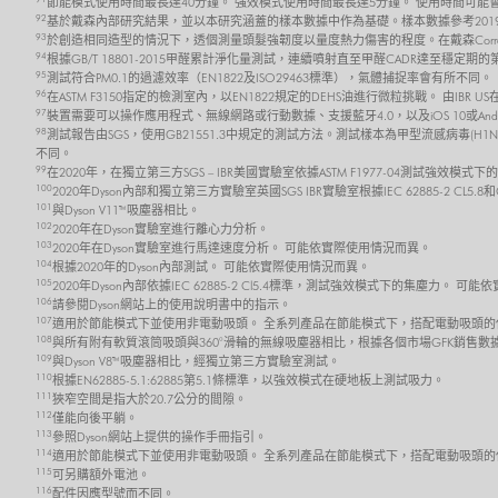
節能模式使用時間最長達40分鐘。 強效模式使用時間最長達5分鐘。 使用時間可
92
基於戴森內部研究結果，並以本研究涵蓋的樣本數據中作為基礎。樣本數據參考2019
93
於創造相同造型的情況下，透個測量頭髮強韌度以量度熱力傷害的程度。在戴森Corral
94
根據GB/T 18801-2015甲醛累計淨化量測試，連續噴射直至甲醛CADR達至穩
95
測試符合PM0.1的過濾效率（EN1822及ISO29463標準），氣體捕捉率會有所不同。
96
在ASTM F3150指定的檢測室內，以EN1822規定的DEHS油進行微粒挑戰。 由IBR
97
裝置需要可以操作應用程式、無線網路或行動數據、支援藍牙4.0，以及iOS 10或And
98
測試報告由SGS，使用GB21551.3中規定的測試方法。測試樣本為甲型流感病毒(H1N
不同。
99
在2020年，在獨立第三方SGS – IBR美國實驗室依據ASTM F1977-04測試強效模式
100
2020年Dyson內部和獨立第三方實驗室英國SGS IBR實驗室根據IEC 62885-2 C
101
與Dyson V11™吸塵器相比。
102
2020年在Dyson實驗室進行離心力分析。
103
2020年在Dyson實驗室進行馬達速度分析。 可能依實際使用情況而異。
104
根據2020年的Dyson內部測試。 可能依實際使用情況而異。
105
2020年Dyson內部依據IEC 62885-2 Cl5.4標準，測試強效模式下的集塵力。 
106
請參閱Dyson網站上的使用說明書中的指示。
107
適用於節能模式下並使用非電動吸頭。 全系列產品在節能模式下，搭配電動吸頭的
108
與所有附有軟質滾筒吸頭與360°滑輪的無線吸塵器相比，根據各個市場GFK銷售數
109
與Dyson V8™吸塵器相比，經獨立第三方實驗室測試。
110
根據EN62885-5.1:62885第5.1條標準，以強效模式在硬地板上測試吸力。
111
狹窄空間是指大於20.7公分的間隙。
112
僅能向後平躺。
113
參照Dyson網站上提供的操作手冊指引。
114
適用於節能模式下並使用非電動吸頭。 全系列產品在節能模式下，搭配電動吸頭的
115
可另購額外電池。
116
配件因應型號而不同。