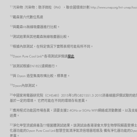
11
污染物 :污染物：懸浮微粒（PM），聯合國環境計劃 http://www.unep.org/tnt-unep/toolkit/pol
12
戴森第六代數位馬達
13
與戴森V6無線吸塵器進行比較。
14
測試結果與其他戴森無線吸塵器比較。
15
根據內部測試，在特定情況下實際表現可能有所不同。
16
Dyson Pure Cool Link™ 各項測試詳情請
按此
17
該測試根據EN1822濾網進行。
18
與 Dyson 造型集風吹嘴比較，標準差。
19
Dyson內部測試。
20
中國家用電器研究院（CHEARI）2015年3月GB21551.3-2010消毒細菌評價試驗的
基於一定的環境。 它們可能在不同的環境存有差異。
21
應用程式功能因市場各異，須要支援2.4GHz or 5GHz WIFI網絡或流動數據，以及
送費。
22
淨化甲型流感病毒及T7噬菌體測試結果。該測試由香港浸會大學生物學院賴嘉雯博士
化器功能的Dyson Pure Cool Link智慧空氣清淨氣流倍增器塔扇及 備有淨化器功能的
差異。