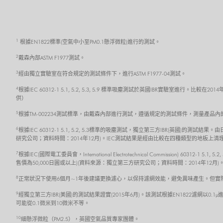
1
根據EN1822標準(空氣中小至PM0.1懸浮微粒)進行的測試。
2
戴森內部ASTM F1977測試。
3
經由獨立實驗室在符合規定的測試條件下，進行ASTM F1977-04測試。
4
根據IEC 60312-1 5.1, 5.2, 5.3, 5.9 標準吸塵測試於英國IBR實驗室
供）
5
根據TM-002234測試標準，由戴森內部進行測試，遵循規定的測試條件，測量產品
6
根據IEC 60312-1 5.1, 5.2, 5.3標準的吸塵測試，獨立第三方IBR(英國)
研究公司；資料時間：2014年12月)。IEC測試結果是經由比較在四種類型的地板
7
根據IEC(國際電工委員會，International Electrotechnical Commission) 6
售價為50,000日圓或以上)(資料來源：獨立第三方研究公司；資料時間：2014年
8
正常狀況下使用6個月~1年後建議更換濾心，以保持濾網效能，避免異味產生。但實
9
經獨立第三方IBR(美國)的測試結果證實(2015年6月)。該測試根據EN1822濾網以0.1µ
可能從0.1微米到10微米不等。
10
細懸浮微粒（PM2.5），英國空氣品質專家團體。