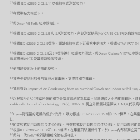
77
根據 IEC 62885-2 CL 5.11以強效模式測試吸力。
78
在標準吸力模式下。
79
與Dyson V8 Fluffy 吸塵器相比。
80
根據 IEC 62885-2 CL 5.8 和 5.9測試吸力，內部測試結果(MY 07/18-03/19
81
根據IEC 62558-2 CL5.8標準，測試強效模式下延長管中的吸力。根據ASTMF1977
82
根據IEC 62885-2 CL 5.8及5.9標準進行吸頭吸力測試，與Dyson Cycl
載感應器及LCD螢幕即時顯示技術。
83
適用於硬地板上的節能模式。
84
某些型號隨附額外的電池及充電器，又或可獨立購買。
85
資料來源–Impact of Air-Conditioning filters on Microbial Growth and 
86
以根據EN1822標準所做的獨立外部濾網測試為基準。關於細菌大小的相關資訊，請參考 Robertson, J., Gomersall,
viable cells. Journal of bacteriology, 124(2), 1007-18. 獨立外部測試選擇以H1N1來代
87
Dyson對輕量的定義為低於2公斤。 吸力根據IEC 62885-2 CL5.8和CL5.9
比
88
節能模式使用時間最長達40分鐘。 強效模式使用時間最長達5分鐘。 使用時間可
89
根據IEC 62885-2 CL5.8和CL5.9標準，在集塵筒裝滿條件下，於Dyson內部
90
與前一代Fluffy™軟質碳纖維滾筒吸頭相比。
91