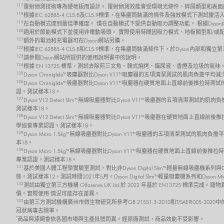
117
雷射偵測技術專為硬地板而設計。 雷射偵測效能會受環境光條件、碎屑類型和表面
118
根據IEC 62885-4 CL5.8及CL5.9標準，在集塵筒裝滿的條件及強效模式
119
在自動模式達到最佳準確度。 僅在自動模式下提供自動吸力調整功能。 根據Dyso
120
適用於節能模式下並使用非電動吸頭。 實際使用時間因吸力模式、地板類型和/或
121
額外的電池和充電器可在Dyson網站另購。
122
根據IEC 62885-4 CL5.8和CL5.9標準，在集塵筒裝滿條件下，於Dyso
123
請參閱Dyson網站所提供的使用說明書中的說明。
124
根據 EN 13725 標準，測試去除煎三文魚、韓式燒烤、貓尿液、香煙及垃圾的氣味
125
Dyson Omniglide™吸塵器對比Dyson V11™吸塵器的五項清潔測試的肌肉負擔平
126
Dyson Omniglide™吸塵器對比Dyson V11™吸塵器在硬質地面上直線前後推拉時
證。測試樣本18。
127
Dyson V12 Detect Slim™ 無線吸塵器對比Dyson V11™吸塵器的五項清潔測試的
測試樣本18。
128
Dyson V12 Detect Slim™ 無線吸塵器對比Dyson V11™吸塵器在硬質地面上直線
學協會專業認證。測試樣本18。
129
Dyson Micro 1.5kg™ 無線吸塵器對比Dyson V11™吸塵器的五項清潔測試的肌肉
本18。
130
Dyson Micro 1.5kg™ 無線吸塵器對比Dyson V11™吸塵器在硬質地面上直線前後
專業認證。測試樣本18。
131
基於美國人體工程學實驗室測試，對比非Dyson Digital Slim™ 輕量無線吸塵機系
態。測試樣本12，測試時間2021年5月。Dyson Digital Slim™ 輕量吸塵機系列和Dyson 
132
測試由獨立第三方機構 Olfasense UK Ltd.於 2022 年基於 EN13725
價。實際使用 情況可能存在差異。
133
由第三方測試機構廣州市微生物研究所參考GB 21551.3-2010和T/SAEPI00
冠狀病毒去除率。
*
商品與濾網會依各國市場與生產批號而異。經原廠測試，商品效能不受影響。