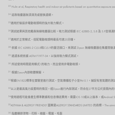
23
Hulin et al, Respiratory health and indoor air pollutants based on quantitative exposure a
24
這款吸塵器無須清洗或替換濾網。
25
適用於裝設非電動吸頭時的強大吸力模式。
26
測試結果與其他戴森無線吸塵器比較。吸力測試根據 IEC 62885-2, 5.8 及 5.
27
適用於正常模式，搭配電動吸頭時最長可達25分鐘。
28
依據 IEC 62885-2 CL5.8和CL5.9的靈活接口，來測試 Dyson 無線吸塵器在
29
過濾系統依據 ASTM F1977-04，以強效吸力模式測試。
30
所述使用時間是用模式1的吸力，而且使用非電動吸頭。
31
根據Dyson內部軟體模擬 。
32
根據EN1822標準在實驗室進行測試，空氣傳播粒子小至PM 0.1。捕捉有害氣體的測試
33
以上是最高風力設置時的情況。經Dyson進行內部測試，符合在27平方公尺房間內的TM-
34
使用過程可能會產生標準數據和信息傳送費用。需要iOS 10或以上版本，或Androi
35
ASTHMA & ALLERGY FRIENDLY 圖案是ALLERGY STANDARDS LIMITED 的商標，The air
36
指塵螨排泄物、花粉、细菌、霉菌、毛髮