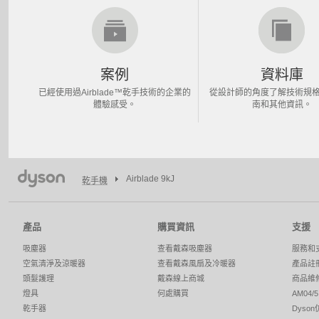
案例
資料庫
已經使用過Airblade™乾手技術的企業的
從設計師的角度了解技術規
體驗感受。
南和其他資訊。
Airblade 9kJ
乾手機
產品
購買資訊
支援
吸塵器
查看戴森吸塵器
服務和
空氣清淨及涼暖器
查看戴森風扇及冷暖器
產品註
頭髮護理
戴森線上商城
商品維
燈具
何處購買
AM04
乾手器
Dyso