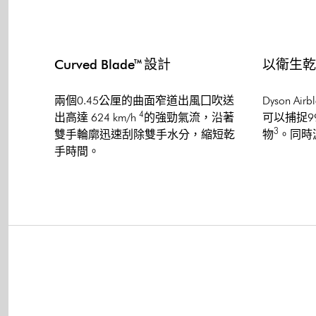
Curved Blade™ 設計
以衛生乾
兩個0.45公厘的曲面窄道出風囗吹送
Dyson A
4
出高達 624 km/h
的強勁氣流，沿著
可以捕捉99
3
雙手輪廓迅速刮除雙手水分，縮短乾
物
。同時
手時間。