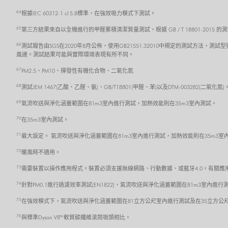
64
根據IEC 60312-1 cl 5.8標準，在強效吸力模式下測試。
65
第三方結果來自以全機進行的甲醛累積清潔質量測試，根據 GB / T 18801-201
66
測試報告由SGS在2020年8月公佈，使用GB21551.32010中規定的測試方法，測試型
風速。測試結果可能與實際環境表現有所不同。
67
PM2.5、PM10、揮發性有機化合物、二氧化氮
68
測試JEM 1467(乙酸、乙醛、氨)、GB/T18801(甲醛、苯)以及DTM-003282(二氧化
69
氣流吹送與淨化涵蓋範圍在81m3室內進行測試，加熱效能則在35m3室內測試。
70
在35m3室內測試。
71
最大設定。 氣流吹送與淨化涵蓋範圍在81m3室內進行測試，加熱效能則在35m3室
72
暖風時不適用。
73
需要裝置以操作應用程式。裝置必須支援無線網路、行動數據、或藍牙4.0。有關應用程式的
74
針對PM0.1進行過濾效率測試(EN1822)，氣流吹送與淨化涵蓋範圍在81m3室內進行
75
在強效模式下，氣流吹送與淨化涵蓋範圍在81立方公尺室內進行測試及在35立方公
76
與標準Dyson V8™ 軟質碳纖維滾筒吸頭相比。