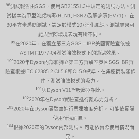
98
測試報告由SGS，使用GB21551.3中規定的測試方法。測
試樣本為甲型流感病毒(H1N1, H3N2)及腸病毒(EV71)， 在
30平方米房間測試，設定於模式10+淨化風速。測試結果可
能與實際環境表現有所不同。
99
在2020年，在獨立第三方SGS – IBR美國實驗室依據
ASTM F1977-04測試強效模式下的過濾效果。
100
2020年Dyson內部和獨立第三方實驗室英國SGS IBR實
驗室根據IEC 62885-2 CL5.8和CL5.9標準，在集塵筒裝滿條
件下測試強效模式的吸力。
101
與Dyson V11™吸塵器相比。
102
2020年在Dyson實驗室進行離心力分析。
103
2020年在Dyson實驗室進行馬達速度分析。 可能依實際
使用情況而異。
104
根據2020年的Dyson內部測試。 可能依實際使用情況而
異。