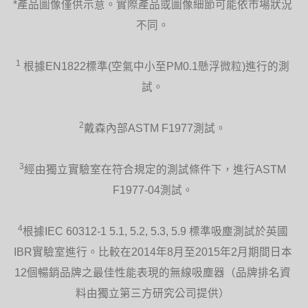
*產品圖像僅供示意。實際產品或圖像細節可能依市場狀況
有的清淨機每月都需仰賴用戶辛勤地更
不同。
換、清洗及晾乾濾網，而在等待濾網乾燥
時，可能有6小時都無清淨機可用。Dyson
Pure Cool™空氣清淨氣流倍增器更換濾網
不用60秒，日用12小時也一年後才需換
1
根據EN1822標準(空氣中小至PM0.1懸浮微粒)進行的測
新。
試。
2
戴森內部ASTM F1977測試。
適合夜間淨化空氣
3
經由獨立實驗室在符合規定的測試條件下，進行ASTM
Dyson Pure Cool™空氣清淨氣流倍增器獲
安靜標準認證，適合整晚進行清淨作業。
F1977-04測試。
內建最長可設定9小時的睡眠計時器。
4
根據IEC 60312-1 5.1, 5.2, 5.3, 5.9 標準吸塵測試於英國
IBR實驗室進行。比較在2014年8月至2015年2月期間日本
12個暢銷品牌之最佳性能表現的無線吸塵器（品牌排名資
料由獨立第三方研究公司提供）
Air Multiplier™氣流倍增專利科技