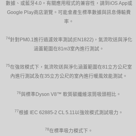
數據、或藍牙4.0。有關應用程式的兼容性，請到iOS App或
Google Play商店瀏覽。可能會產生標準數據與訊息傳輸費
率。
74
針對PM0.1進行過濾效率測試(EN1822)，氣流吹送與淨化
涵蓋範圍在81m3室內進行測試。
75
在強效模式下，氣流吹送與淨化涵蓋範圍在81立方公尺室
內進行測試及在35立方公尺的室內進行暖風效能測試。
76
與標準Dyson V8™ 軟質碳纖維滾筒吸頭相比。
77
根據 IEC 62885-2 CL 5.11以強效模式測試吸力。
78
在標準吸力模式下。