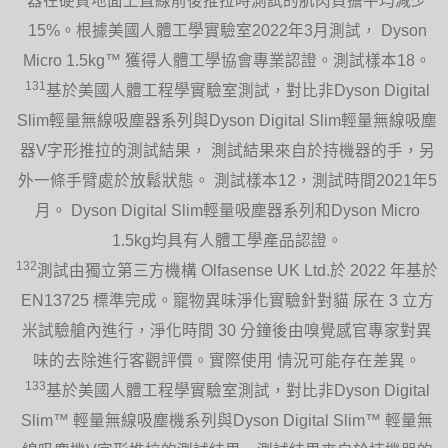
器在硬質地面上直線前後推拉時測試的肌肉負擔平均減少
15%。根據美國人體工學實驗室2022年3月測試， Dyson
Micro 1.5kg™ 獲得人體工學協會專業認證。測試樣本18。
131
基於美國人體工程學實驗室測試，對比非Dyson Digital
Slim輕量無線吸塵器系列與Dyson Digital Slim輕量無線吸塵
器V字形推拉的測試結果， 測試結果來自於持機器的手，另
外一條手臂處於放鬆狀態。 測試樣本12，測試時間2021年5
月。 Dyson Digital Slim輕量吸塵器系列和Dyson Micro
1.5kg均具有人體工學產品認證。
132
測試由獨立第三方機構 Olfasense UK Ltd.於 2022 年基於
EN13725 標準完成。寵物異味淨化實驗針對貓 尿在 3 立方
米試驗艙內進行，淨化時間 30 分鐘後由嗅覺感官專家對異
味的去除進行客觀評價。實際使用 情況可能存在差異。
133
基於美國人體工程學實驗室測試，對比非Dyson Digital
Slim™ 輕量無線吸塵機系列與Dyson Digital Slim™ 輕量無