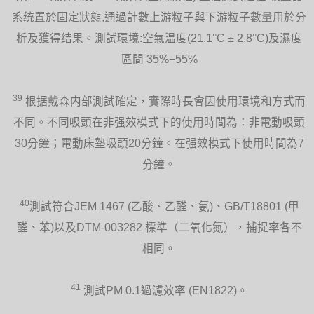
系统置於固定狀態,通過計數上游粒子與下游粒子數量用於分
析及獲得结果。測試環境:空氣温度(21.1°C ± 2.8°C)及濕度
區間 35%−55%
39
根据戴森内部測試確定，實際時長會因使用環境和方式而
不同。不同吸頭在非强效模式下的使用時間為：非電動吸頭
30分鐘；電動床墊吸頭20分鐘。在强效模式下使用時間為7
分鐘。
40
測試符合JEM 1467 (乙酸、乙醛、氨)、GB/T18801 (甲
醛、苯)以及DTM-003282 標準（二氧化氮），捕捉率各不
相同。
41
測試PM 0.1過濾效率 (EN1822)。