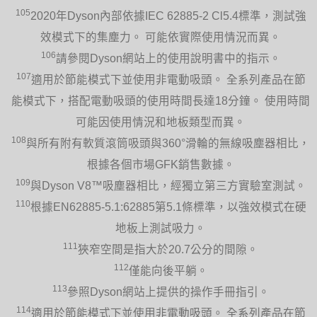
105
2020年Dyson內部依據IEC 62885-2 Cl5.4標準，測試強
效模式下的集塵力。 可能依實際使用情況而異。
106
請參閱Dyson網站上的使用說明書中的指示。
107
適用於節能模式下並使用非電動吸頭。 全系列產品在節
能模式下，搭配電動吸頭的使用時間長達18分鐘。 使用時間
可能因使用情況和地板類型而異。
108
與所有附有軟質滾筒吸頭與360°滑輪的無線吸塵器相比，
根據各個市場GFK銷售數據。
109
與Dyson V8™吸塵器相比，經獨立第三方實驗室測試。
110
根據EN62885-5.1:62885第5.1條標準，以強效模式在硬
地板上測試吸力。
111
狹窄空間是指大於20.7公分的間隙。
112
僅能向後平躺。
113
參照Dyson網站上提供的操作手冊指引。
114
適用於節能模式下並使用非電動吸頭。 全系列產品在節