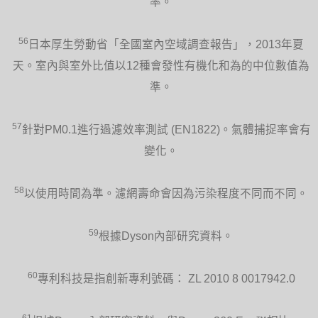
率。
56
日本厚生勞動省「全國室內空域調查報告」，2013年夏
天。室內與室外比值以12種會發性有機化和為的中位數值為
準。
57
針對PM0.1進行過濾效率測試 (EN1822)。氣體捕捉率會有
變化。
58
以使用時間為準。濾網壽命會因為污染程度不同而不同。
59
根據Dyson內部研究資料。
60
專利科技是指創新專利號碼： ZL 2010 8 0017942.0
61