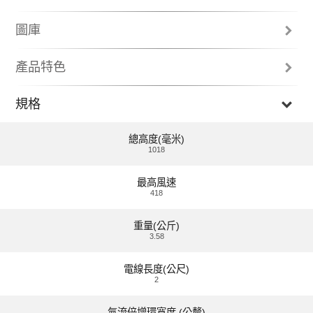
圖庫
產品特色
淨化 99.95％ 小至 PM0.1 的有害細懸浮微粒¹
規格
淨化99.95％小至PM0.1的有害細懸浮微
總高度(毫米)
粒。Dyson Pure Cool™空氣清淨氣流倍增
器也可去除花粉、細菌和PM2.5。 活性碳
1018
顆粒層能捕捉臭味以及苯和甲醛等有害物
質。 Dyson Pure Cool™空氣清淨氣流倍
最高風速
增器採用360°包覆的H-13 HEPA濾網。
418
Previous
N
重量(公斤)
3.58
電線長度(公尺)
2
捕捉毒煙和臭味
氣流倍增環寬度 (公釐)