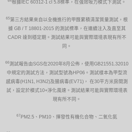
64
根據IEC 60312-1 cl 5.8標準，在強效吸力模式下測試。
65
第三方結果來自以全機進行的甲醛累積清潔質量測試，根
據 GB / T 18801-2015 的測試標準，在連續注入及直至其
CADR 達到穩定期。測試結果可能與實際環境表現有所不
同。
66
測試報告由SGS在2020年8月公佈，使用GB21551.32010
中規定的測試方法，測試型號為HP06。測試樣本為甲型流
感病毒(H1N1, H3N2)及腸病毒(EV71)， 在30平方米房間測
試，設定於模式10+淨化風速。測試結果可能與實際環境表
現有所不同。
67
PM2.5、PM10、揮發性有機化合物、二氧化氮