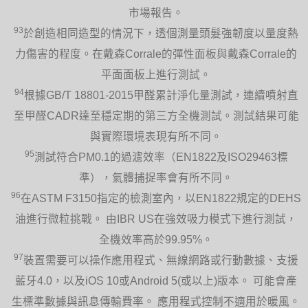
市場報告。
93
於創造相同造型的情況下，透個測量頭髮強韌度以量度熱
力傷害的程度。在戴森Corrale的彈性面板與戴森Corrale的
平面面板上進行測試。
94
根據GB/T 18801-2015甲醛累計淨化量測試，連續噴射直
至甲醛CADR達至穩定期的第三方全機測試。測試結果可能
與實際環境表現有所不同。
95
測試符合PM0.1的過濾效率（EN1822及ISO29463標
準），氣體捕捉率會有所不同。
96
在ASTM F3150指定的檢測室內，以EN1822規定的DEHS
油進行微粒挑戰。 由IBR US在強效吸力模式下進行測試，
全機效率高於99.95%。
97
裝置需要可以操作應用程式、無線網路或行動數據、支援
藍牙4.0，以及iOS 10或Android 5(或以上)版本。 可能會產
生標準數據與訊息傳輸費率。 應用程式控制不適用於暖風。