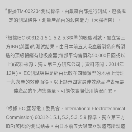
空氣從360°的玻璃HEPA濾網吸入，然後
5
通過機體加速，高速繞行並沿翼形斜板脫
根據TM-002234測試標準，由戴森內部進行測試，遵循規
離，產生平穩的大範圍氣流。
定的測試條件，測量產品內的殺菌能力（大腸桿菌）。
6
根據IEC 60312-1 5.1, 5.2, 5.3標準的吸塵測試，獨立第三
方IBR(英國)的測試結果。由日本前五大吸塵器製造商所製
造的頂級暢銷有線吸塵器(每部平均售價為50,000日圓或以
遙控器
上)(資料來源：獨立第三方研究公司；資料時間：2014年
10段精準風力設定。具有磁性，可巧妙收
12月)。IEC測試結果是經由比較在四種類型的地板上清理
納於機體頂端。
一般灰塵的效能而得。以上顯示四家最佳效能品牌表現最
佳產品的平均集塵量。可能依實際使用情況而異。
7
根據IEC(國際電工委員會，International Electrotechnical
Commission) 60312-1 5.1, 5.2, 5.3, 5.9 標準，獨立第三方
IBR(英國)的測試結果。由日本前五大吸塵器製造商所製造