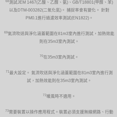
68
測試JEM 1467(乙酸、乙醛、氨)、GB/T18801(甲醛、苯)
以及DTM-003282(二氧化氮)。 捕捉率會有變化。 針對
PM0.1進行過濾效率測試(EN1822)。
69
氣流吹送與淨化涵蓋範圍在81m3室內進行測試，加熱效能
則在35m3室內測試。
70
在35m3室內測試。
71
最大設定。 氣流吹送與淨化涵蓋範圍在81m3室內進行測
試，加熱效能則在35m3室內測試。
72
暖風時不適用。
73
需要裝置以操作應用程式。裝置必須支援無線網路、行動