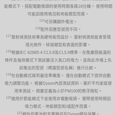
能模式下，搭配電動吸頭的使用時間長達18分鐘。 使用時間
可能因使用情況和地板類型而異。
115
可另購額外電池。
116
配件因應型號而不同。
117
雷射偵測技術專為硬地板而設計。 雷射偵測效能會受環
境光條件、碎屑類型和表面的影響。
118
根據IEC 62885-4 CL5.8及CL5.9標準，在集塵筒裝滿的
條件及強效模式下測試靈活入氣口的吸力，並與此市場上先
前推出的型號（標識型號名稱）進行比較。
119
在自動模式達到最佳準確度。 僅在自動模式下提供自動
吸力調整功能。 根據Dyson內部測試資料，基於平均家庭使
用率測試。 微塵定義為小於PM100的懸浮微粒。
120
適用於節能模式下並使用非電動吸頭。 實際使用時間因
吸力模式、地板類型和/或配件而異。
121
額外的電池和充電器可在Dyson網站另購。