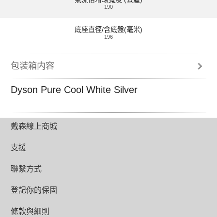
活性碳顆粒層能捕捉臭味以及苯和甲醛等
190
有害物質。
底座直徑/含底盤(毫米)
196
包装箱内容
操作手冊
Dyson Pure Cool White Silver
環形空氣倍增器
全年淨化，夏季降溫
底座
2年人工與零件保固
天氣較冷時，可透過設定1-3在室內循環淨
化的空氣。如果想要局部冷卻並淨化整個
戴森線上商城
房間的空氣，則設定4-10可產生平穩的大
範圍氣流，同時循環輸送淨化的空氣。
支援
聯繫方式
登記你的保固
Dyson Pure Cool™空氣清淨氣流倍增器能掃遍整個房
條款與細則
間