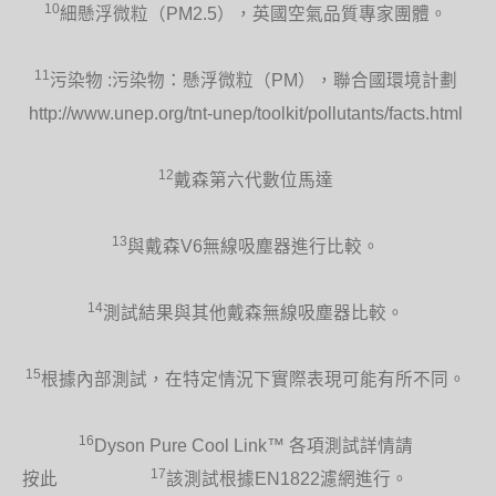
10
細懸浮微粒（PM2.5），英國空氣品質專家團體。
11
污染物 :污染物：懸浮微粒（PM），聯合國環境計劃
http://www.unep.org/tnt-unep/toolkit/pollutants/facts.html
12
戴森第六代數位馬達
13
與戴森V6無線吸塵器進行比較。
14
測試結果與其他戴森無線吸塵器比較。
15
根據內部測試，在特定情況下實際表現可能有所不同。
16
Dyson Pure Cool Link™ 各項測試詳情請
17
按此
該測試根據EN1822濾網進行。