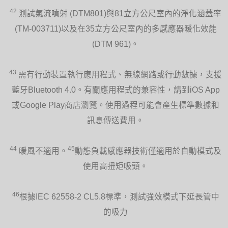
42
測試氣流噴射 (DTM801)與81立方公尺室內的淨化涵蓋率
(TM-003711)以及在35立方公尺室內的多感應器暖化效能
(DTM 961)。
43
需有行動裝置執行應用程式、無線網路或行動數據，支援
藍牙Bluetooth 4.0。有關應用程式的兼容性，請到iOS App
或Google Play商店瀏覽。使用過程可能會產生標準數據和
訊息傳送費用。
44
45
暖風不適用。
動態負載感應器技術僅適用於自動模式及
使用高扭矩吸頭。
46
根據IEC 62558-2 CL5.8標準，測試強效模式下延長管中
的吸力