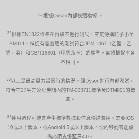
31
根據Dyson內部軟體模擬 。
32
根據EN1822標準在實驗室進行測試，空氣傳播粒子小至
PM 0.1。捕捉有害氣體的測試符合JEM 1467（乙酸，乙
醛，氨）和GB/T18801（甲醛及苯）的標準。氣體捕捉率各
不相同。
33
以上是最高風力設置時的情況。經Dyson進行內部測試，
符合在27平方公尺房間內的TM-003711標準及DTM801的標
準。
34
使用過程可能會產生標準數據和信息傳送費用。需要iOS
10或以上版本，或Android 5或以上版本。你的移動智能設
備必須支援藍牙4.0。