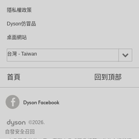
藉由大範圍噴射的Air Multiplier™氣流倍增
隱私權政策
科技，淨化的空氣將在整個房間內流動。
Dyson仿冒品
桌面網站
台灣 - Taiwan
機體更小重量更輕
首頁
回到頂部
他牌清淨空氣時需仰賴大型AC馬達和佔空
間的大片濾網，笨重外型佔用寶貴的居家
空間。
Dyson Pure Cool™空氣清淨氣流倍增器使
Dyson Facebook
用小型的高效DC馬達且覆蓋360°玻璃
HEPA濾網，外型遠比一般清淨機小巧。
©2026.
自發安全召回
維護不麻煩