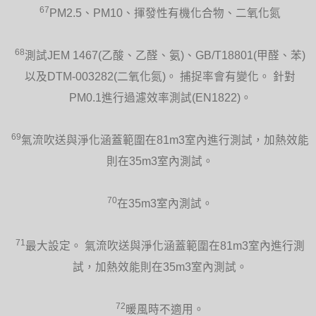
67
PM2.5、PM10、揮發性有機化合物、二氧化氮
68
測試JEM 1467(乙酸、乙醛、氨)、GB/T18801(甲醛、苯)
以及DTM-003282(二氧化氮)。 捕捉率會有變化。 針對
PM0.1進行過濾效率測試(EN1822)。
69
氣流吹送與淨化涵蓋範圍在81m3室內進行測試，加熱效能
則在35m3室內測試。
70
在35m3室內測試。
71
最大設定。 氣流吹送與淨化涵蓋範圍在81m3室內進行測
試，加熱效能則在35m3室內測試。
72
暖風時不適用。