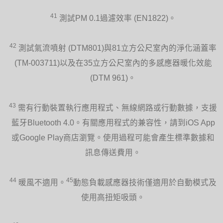
41
測試PM 0.1過濾效率 (EN1822)。
42
測試氣流噴射 (DTM801)與81立方公尺室內的淨化涵蓋率
(TM-003711)以及在35立方公尺室內的多感應器暖化效能
(DTM 961)。
43
需有行動裝置執行應用程式、無線網路或行動數據，支援
藍牙Bluetooth 4.0。有關應用程式的兼容性，請到iOS App
或Google Play商店瀏覽。使用過程可能會產生標準數據和
訊息傳送費用。
44
45
暖風不適用。
動態負載感應器技術僅適用於自動模式及
使用高扭矩吸頭。