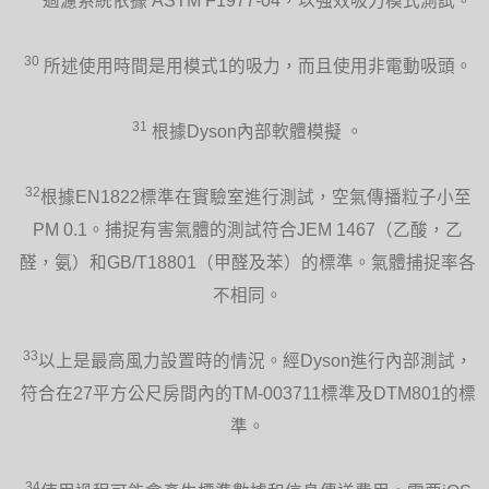
過濾系統依據 ASTM F1977-04，以強效吸力模式測試。
30
所述使用時間是用模式1的吸力，而且使用非電動吸頭。
31
根據Dyson內部軟體模擬 。
32
根據EN1822標準在實驗室進行測試，空氣傳播粒子小至
PM 0.1。捕捉有害氣體的測試符合JEM 1467（乙酸，乙
醛，氨）和GB/T18801（甲醛及苯）的標準。氣體捕捉率各
不相同。
33
以上是最高風力設置時的情況。經Dyson進行內部測試，
符合在27平方公尺房間內的TM-003711標準及DTM801的標
準。
34