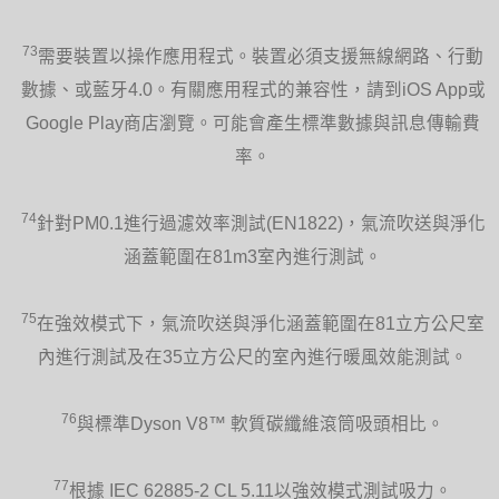
73
需要裝置以操作應用程式。裝置必須支援無線網路、行動
數據、或藍牙4.0。有關應用程式的兼容性，請到iOS App或
Google Play商店瀏覽。可能會產生標準數據與訊息傳輸費
率。
74
針對PM0.1進行過濾效率測試(EN1822)，氣流吹送與淨化
涵蓋範圍在81m3室內進行測試。
75
在強效模式下，氣流吹送與淨化涵蓋範圍在81立方公尺室
內進行測試及在35立方公尺的室內進行暖風效能測試。
76
與標準Dyson V8™ 軟質碳纖維滾筒吸頭相比。
77
根據 IEC 62885-2 CL 5.11以強效模式測試吸力。