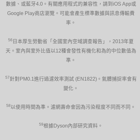
數據、或藍牙4.0。有關應用程式的兼容性，請到iOS App或
Google Play商店瀏覽。可能會產生標準數據與訊息傳輸費
率。
56
日本厚生勞動省「全國室內空域調查報告」，2013年夏
天。室內與室外比值以12種會發性有機化和為的中位數值為
準。
57
針對PM0.1進行過濾效率測試 (EN1822)。氣體捕捉率會有
變化。
58
以使用時間為準。濾網壽命會因為污染程度不同而不同。
59
根據Dyson內部研究資料。