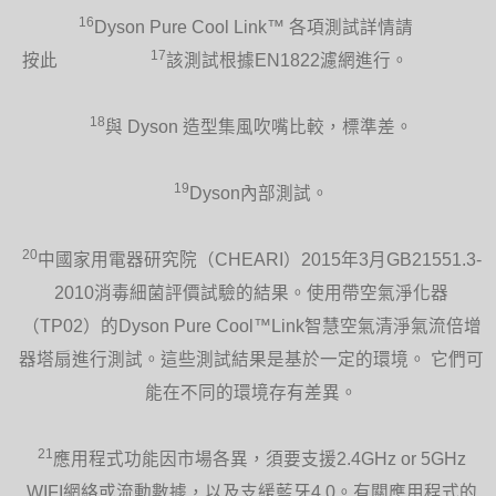
16
Dyson Pure Cool Link™ 各項測試詳情請
17
按此
該測試根據EN1822濾網進行。
18
與 Dyson 造型集風吹嘴比較，標準差。
19
Dyson內部測試。
20
中國家用電器研究院（CHEARI）2015年3月GB21551.3-
2010消毒細菌評價試驗的結果。使用帶空氣淨化器
（TP02）的Dyson Pure Cool™Link智慧空氣清淨氣流倍增
器塔扇進行測試。這些測試結果是基於一定的環境。 它們可
能在不同的環境存有差異。
21
應用程式功能因市場各異，須要支援2.4GHz or 5GHz
WIFI網絡或流動數據，以及支緩藍牙4.0。有關應用程式的