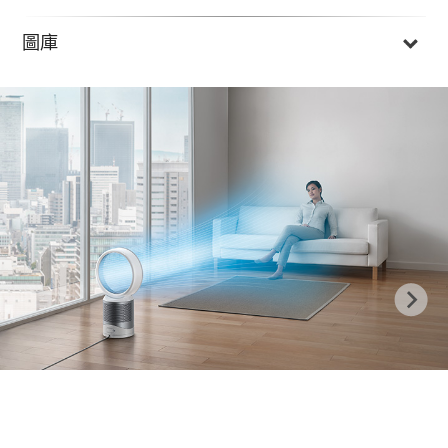
圖庫
Previous
N