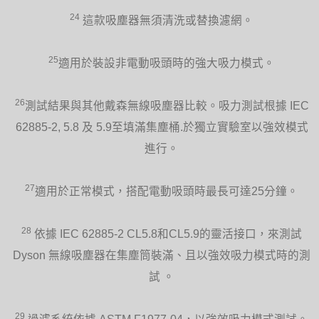
24
這款吸塵器無須清洗或替換濾網。
25
適用於裝設非電動吸頭時的強大吸力模式。
26
測試結果與其他戴森無線吸塵器比較。吸力測試根據 IEC
62885-2, 5.8 及 5.9至填滿集塵桶.於獨立實驗室以強效模式
進行。
27
適用於正常模式，搭配電動吸頭時最長可達25分鐘。
28
依據 IEC 62885-2 CL5.8和CL5.9的靈活接口，來測試
Dyson 無線吸塵器在集塵筒裝滿、且以強效吸力模式時的測
試 。
29