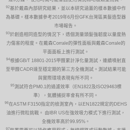
92
基於戴森內部研究結果，並以本研究涵蓋的樣本數據中作
為基礎。樣本數據參考2019年6月份GFK台灣區美髮造型器
市場報告。
93
於創造相同造型的情況下，透個測量頭髮強韌度以量度熱
力傷害的程度。在戴森Corrale的彈性面板與戴森Corrale的
平面面板上進行測試。
94
根據GB/T 18801-2015甲醛累計淨化量測試，連續噴射直
至甲醛CADR達至穩定期的第三方全機測試。測試結果可能
與實際環境表現有所不同。
95
測試符合PM0.1的過濾效率（EN1822及ISO29463標
準），氣體捕捉率會有所不同。
96
在ASTM F3150指定的檢測室內，以EN1822規定的DEHS
油進行微粒挑戰。 由IBR US在強效吸力模式下進行測試，
全機效率高於99.95%。
97