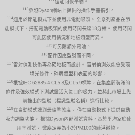
僅能向後平躺。
113
參照Dyson網站上提供的操作手冊指引。
114
適用於節能模式下並使用非電動吸頭。 全系列產品在節
能模式下，搭配電動吸頭的使用時間長達18分鐘。 使用時間
可能因使用情況和地板類型而異。
115
可另購額外電池。
116
配件因應型號而不同。
117
雷射偵測技術專為硬地板而設計。 雷射偵測效能會受環
境光條件、碎屑類型和表面的影響。
118
根據IEC 62885-4 CL5.8及CL5.9標準，在集塵筒裝滿的
條件及強效模式下測試靈活入氣口的吸力，並與此市場上先
前推出的型號（標識型號名稱）進行比較。
119
在自動模式達到最佳準確度。 僅在自動模式下提供自動
吸力調整功能。 根據Dyson內部測試資料，基於平均家庭使
用率測試。 微塵定義為小於PM100的懸浮微粒。