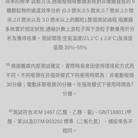
效率的標準 試驗方法,通過整個吸塵器系统對非連續直徑的 6
種顆粒物的過濾效率分析 (0.3 微米,0.5 微米,0.7 微米,1.0 微
米,2.0 微米以及 3.0 微米以上的顆粒),整個測試過程 吸塵器
系统置於固定狀態,通過計數上游粒子與下游粒子數量用於分
析及獲得结果。測試環境:空氣温度(21.1°C ± 2.8°C)及濕度
區間 35%−55%
39
根据戴森内部測試確定，實際時長會因使用環境和方式而
不同。不同吸頭在非强效模式下的使用時間為：非電動吸頭
30分鐘；電動床墊吸頭20分鐘。在强效模式下使用時間為7
分鐘。
40
測試符合JEM 1467 (乙酸、乙醛、氨)、GB/T18801 (甲
醛、苯)以及DTM-003282 標準（二氧化氮），捕捉率各不
相同。