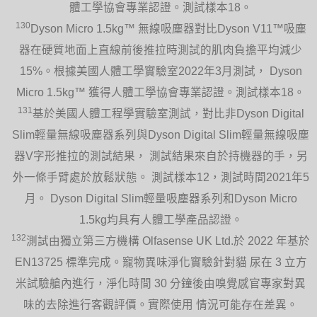
體工學協會專業認證。測試樣本18。
130
Dyson Micro 1.5kg™ 無線吸塵器對比Dyson V11™吸塵
器在硬質地面上直線前後推拉時測試的肌肉負擔平均減少
15%。根據美國人體工學實驗室2022年3月測試， Dyson
Micro 1.5kg™ 獲得人體工學協會專業認證。測試樣本18。
131
基於美國人體工程學實驗室測試，對比非Dyson Digital
Slim輕量無線吸塵器系列與Dyson Digital Slim輕量無線吸塵
器V字形推拉的測試結果， 測試結果來自於持機器的手，另
外一條手臂處於放鬆狀態。 測試樣本12，測試時間2021年5
月。 Dyson Digital Slim輕量吸塵器系列和Dyson Micro
1.5kg均具有人體工學產品認證。
132
測試由獨立第三方機構 Olfasense UK Ltd.於 2022 年基於
EN13725 標準完成。寵物異味淨化實驗針對貓 尿在 3 立方
米試驗艙內進行，淨化時間 30 分鐘後由嗅覺感官專家對異
味的去除進行客觀評價。實際使用 情況可能存在差異。