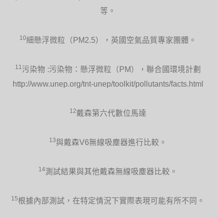
等。
10
細懸浮微粒（PM2.5），英國空氣品質專家團體。
11
污染物 :污染物：懸浮微粒（PM），聯合國環境計劃
http://www.unep.org/tnt-unep/toolkit/pollutants/facts.html
12
戴森第六代數位馬達
13
與戴森V6無線吸塵器進行比較。
14
測試結果與其他戴森無線吸塵器比較。
15
根據內部測試，在特定情況下實際表現可能有所不同。