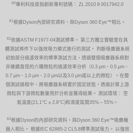
60
專利科技是指創新專利號碼： ZL 2010 8 0017942.0
61
根據Dyson內部研究資料，與Dyson 360 Eye™相比。
62
依據ASTM F1977-04測試標準。 第三方獨立實驗室在具
體測試條件下以強效吸力模式進行的測試。 判斷吸塵器系統
初始部分過濾效率的標準測試方法，透過整個吸塵器系統對
非連續直徑的六種微粒的過濾效率分析（0.3 μm、0.5 μm、
0.7 μm、1.0 μm、2.0 μm以及3.0 μm或以上的微粒）。在整
個測試過程中，將吸塵器系統置於固定狀態，透過計算上游
微粒與下游微粒數量用於分析並獲得結果。 測試環境： 空
氣溫度(21.1°C ± 2.8°C)和濕度區間35% – 55%。
63
根據Dyson的內部研究資料，與Dyson 360 Eye™吸塵機
器人相比。 根據IEC 62885-2 CL5.8標準測試吸力。 以強效