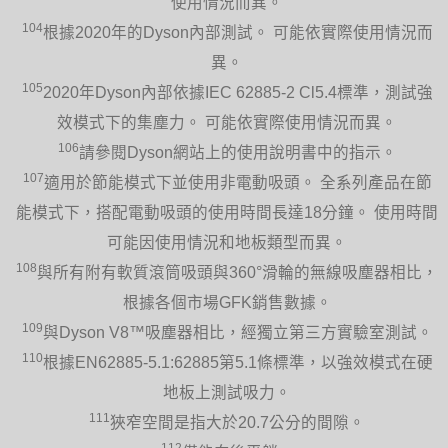
使用情況而異。
104
根據2020年的Dyson內部測試。 可能依實際使用情況而
異。
105
2020年Dyson內部依據IEC 62885-2 Cl5.4標準，測試強
效模式下的集塵力。 可能依實際使用情況而異。
106
請參閱Dyson網站上的使用說明書中的指示。
107
適用於節能模式下並使用非電動吸頭。 全系列產品在節
能模式下，搭配電動吸頭的使用時間長達18分鐘。 使用時間
可能因使用情況和地板類型而異。
108
與所有附有軟質滾筒吸頭與360°滑輪的無線吸塵器相比，
根據各個市場GFK銷售數據。
109
與Dyson V8™吸塵器相比，經獨立第三方實驗室測試。
110
根據EN62885-5.1:62885第5.1條標準，以強效模式在硬
地板上測試吸力。
111
狹窄空間是指大於20.7公分的間隙。
112