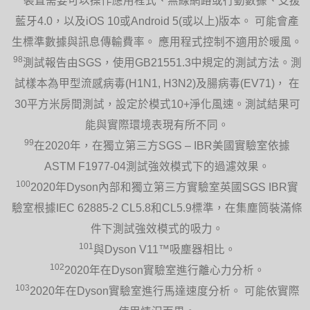
裝置需要可以操作應用程式、無線網路或行動數據、支援
藍牙4.0，以及iOS 10或Android 5(或以上)版本。 可能會產
生標準數據與訊息傳輸費率。 應用程式控制不適用於暖風。
98
測試報告由SGS，使用GB21551.3中規定的測試方法。測
試樣本為甲型流感病毒(H1N1, H3N2)及腸病毒(EV71)， 在
30平方米房間測試，設定於模式10+淨化風速。測試結果可
能與實際環境表現有所不同。
99
在2020年，在獨立第三方SGS – IBR美國實驗室依據
ASTM F1977-04測試強效模式下的過濾效果。
100
2020年Dyson內部和獨立第三方實驗室英國SGS IBR實
驗室根據IEC 62885-2 CL5.8和CL5.9標準，在集塵筒裝滿條
件下測試強效模式的吸力。
101
與Dyson V11™吸塵器相比。
102
2020年在Dyson實驗室進行離心力分析。
103
2020年在Dyson實驗室進行馬達速度分析。 可能依實際