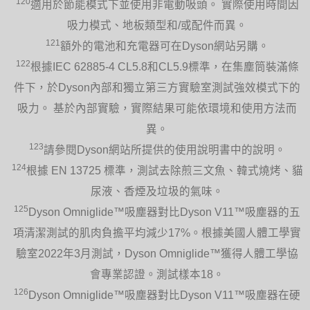
120
適用於節能模式下並使用非電動吸頭。 實際使用時間因
吸力模式、地板類型和/或配件而異。
121
額外的電池和充電器可在Dyson網站另購。
122
根據IEC 62885-4 CL5.8和CL5.9標準，在集塵筒裝滿條
件下，於Dyson內部和獨立第三方實驗室測試強效模式下的
吸力。 基於內部實驗，實際結果可能依環境和使用方法而
異。
123
請參閱Dyson網站所提供的使用說明書中的說明。
124
根據 EN 13725 標準，測試去除煎三文魚、韓式燒烤、貓
尿液、香煙及垃圾的氣味。
125
Dyson Omniglide™吸塵器對比Dyson V11™吸塵器的五
項清潔測試的肌肉負擔平均減少17%。根據美國人體工學實
驗室2022年3月測試，Dyson Omniglide™獲得人體工學協
會專業認證。測試樣本18。
126
Dyson Omniglide™吸塵器對比Dyson V11™吸塵器在硬