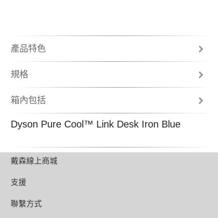
產品特色
規格
箱內包括
使用說明書
Dyson Pure Cool™ Link Desk Iron Blue
環形氣流倍增器
機身底座
無線遙控
2年保養
戴森線上商城
支援
聯繫方式