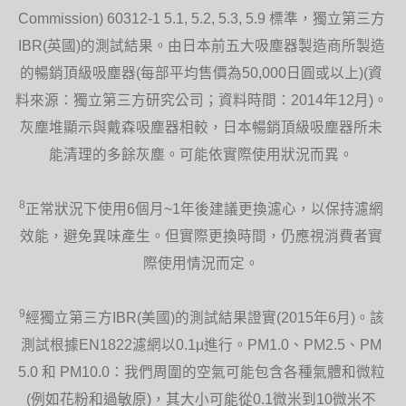
Commission) 60312-1 5.1, 5.2, 5.3, 5.9 標準，獨立第三方
IBR(英國)的測試結果。由日本前五大吸塵器製造商所製造
的暢銷頂級吸塵器(每部平均售價為50,000日圓或以上)(資
料來源：獨立第三方研究公司；資料時間：2014年12月)。
灰塵堆顯示與戴森吸塵器相較，日本暢銷頂級吸塵器所未
能清理的多餘灰塵。可能依實際使用狀況而異。
8
正常狀況下使用6個月~1年後建議更換濾心，以保持濾網
效能，避免異味產生。但實際更換時間，仍應視消費者實
際使用情況而定。
9
經獨立第三方IBR(美國)的測試結果證實(2015年6月)。該
測試根據EN1822濾網以0.1µ進行。PM1.0、PM2.5、PM
5.0 和 PM10.0：我們周圍的空氣可能包含各種氣體和微粒
(例如花粉和過敏原)，其大小可能從0.1微米到10微米不