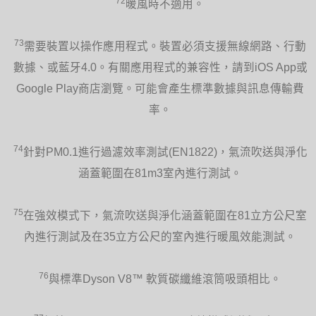
72
暖風時不適用。
73
需要裝置以操作應用程式。裝置必須支援無線網路、行動
數據、或藍牙4.0。有關應用程式的兼容性，請到iOS App或
Google Play商店瀏覽。可能會產生標準數據與訊息傳輸費
率。
74
針對PM0.1進行過濾效率測試(EN1822)，氣流吹送與淨化
涵蓋範圍在81m3室內進行測試。
75
在強效模式下，氣流吹送與淨化涵蓋範圍在81立方公尺室
內進行測試及在35立方公尺的室內進行暖風效能測試。
76
與標準Dyson V8™ 軟質碳纖維滾筒吸頭相比。