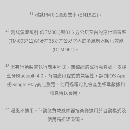
41
測試PM 0.1過濾效率 (EN1822)。
42
測試氣流噴射 (DTM801)與81立方公尺室內的淨化涵蓋率
(TM-003711)以及在35立方公尺室內的多感應器暖化效能
(DTM 961)。
43
需有行動裝置執行應用程式、無線網路或行動數據，支援
藍牙Bluetooth 4.0。有關應用程式的兼容性，請到iOS App
或Google Play商店瀏覽。使用過程可能會產生標準數據和
訊息傳送費用。
44
45
暖風不適用。
動態負載感應器技術僅適用於自動模式及
使用高扭矩吸頭。