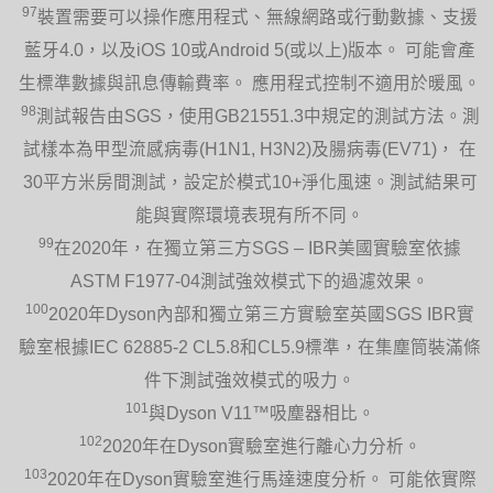
97
裝置需要可以操作應用程式、無線網路或行動數據、支援
藍牙4.0，以及iOS 10或Android 5(或以上)版本。 可能會產
生標準數據與訊息傳輸費率。 應用程式控制不適用於暖風。
98
測試報告由SGS，使用GB21551.3中規定的測試方法。測
試樣本為甲型流感病毒(H1N1, H3N2)及腸病毒(EV71)， 在
30平方米房間測試，設定於模式10+淨化風速。測試結果可
能與實際環境表現有所不同。
99
在2020年，在獨立第三方SGS – IBR美國實驗室依據
ASTM F1977-04測試強效模式下的過濾效果。
100
2020年Dyson內部和獨立第三方實驗室英國SGS IBR實
驗室根據IEC 62885-2 CL5.8和CL5.9標準，在集塵筒裝滿條
件下測試強效模式的吸力。
101
與Dyson V11™吸塵器相比。
102
2020年在Dyson實驗室進行離心力分析。
103
2020年在Dyson實驗室進行馬達速度分析。 可能依實際