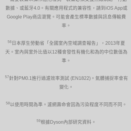
數據、或藍牙4.0。有關應用程式的兼容性，請到iOS App或
Google Play商店瀏覽。可能會產生標準數據與訊息傳輸費
率。
56
日本厚生勞動省「全國室內空域調查報告」，2013年夏
天。室內與室外比值以12種會發性有機化和為的中位數值為
準。
57
針對PM0.1進行過濾效率測試 (EN1822)。氣體捕捉率會有
變化。
58
以使用時間為準。濾網壽命會因為污染程度不同而不同。
59
根據Dyson內部研究資料。