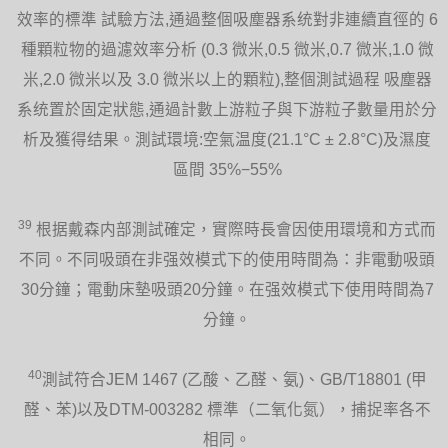
效率的標準 試驗方法,通過整個吸塵器系统對非連續直徑的 6
種顆粒物的過濾效率分析 (0.3 微米,0.5 微米,0.7 微米,1.0 微
米,2.0 微米以及 3.0 微米以上的顆粒),整個測試過程 吸塵器
系统置於固定狀態,通過計數上游粒子與下游粒子數量用於分
析及獲得结果。測試環境:空氣温度(21.1°C ± 2.8°C)及濕度
區間 35%−55%
39
根据戴森内部測試確定，實際時長會因使用環境和方式而
不同。不同吸頭在非强效模式下的使用時間為：非電動吸頭
30分鐘；電動床墊吸頭20分鐘。在强效模式下使用時間為7
分鐘。
40
測試符合JEM 1467 (乙酸、乙醛、氨)、GB/T18801 (甲
醛、苯)以及DTM-003282 標準（二氧化氮），捕捉率各不
相同。