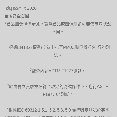
©2026.
自發安全召回
*產品圖像僅供示意。實際產品或圖像細節可能依市場狀況
不同。
1
根據EN1822標準(空氣中小至PM0.1懸浮微粒)進行的測
試。
2
戴森內部ASTM F1977測試。
3
經由獨立實驗室在符合規定的測試條件下，進行ASTM
F1977-04測試。
4
根據IEC 60312-1 5.1, 5.2, 5.3, 5.9 標準吸塵測試於英國