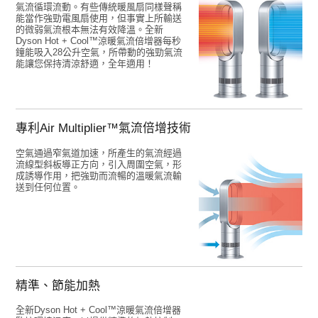
氣流循環流動。有些傳統暖風扇同樣聲稱
能當作強勁電風扇使用，但事實上所輸送
的微弱氣流根本無法有效降溫。全新
Dyson Hot + Cool™涼暖氣流倍增器每秒
鐘能吸入28公升空氣，所帶動的強勁氣流
能讓您保持清涼舒適，全年適用！
專利Air Multiplier™氣流倍增技術
空氣通過窄氣道加速，所產生的氣流經過
流線型斜板導正方向，引入周圍空氣，形
成誘導作用，把強勁而流暢的溫暖氣流輸
送到任何位置。
精準、節能加熱
全新Dyson Hot + Cool™涼暖氣流倍增器