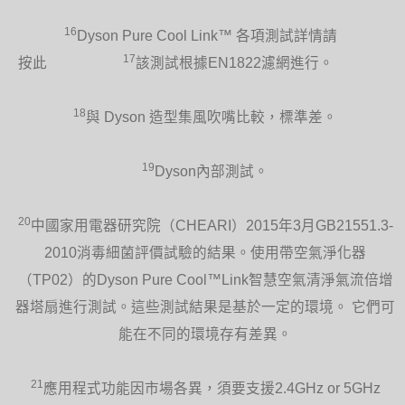
16
Dyson Pure Cool Link™ 各項測試詳情請
17
按此
該測試根據EN1822濾網進行。
18
與 Dyson 造型集風吹嘴比較，標準差。
19
Dyson內部測試。
20
中國家用電器研究院（CHEARI）2015年3月GB21551.3-
2010消毒細菌評價試驗的結果。使用帶空氣淨化器
（TP02）的Dyson Pure Cool™Link智慧空氣清淨氣流倍增
器塔扇進行測試。這些測試結果是基於一定的環境。 它們可
能在不同的環境存有差異。
21
應用程式功能因市場各異，須要支援2.4GHz or 5GHz