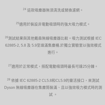
24
這款吸塵器無須清洗或替換濾網。
25
適用於裝設非電動吸頭時的強大吸力模式。
26
測試結果與其他戴森無線吸塵器比較。吸力測試根據 IEC
62885-2, 5.8 及 5.9至填滿集塵桶.於獨立實驗室以強效模式
進行。
27
適用於正常模式，搭配電動吸頭時最長可達25分鐘。
28
依據 IEC 62885-2 CL5.8和CL5.9的靈活接口，來測試
Dyson 無線吸塵器在集塵筒裝滿、且以強效吸力模式時的測
試 。