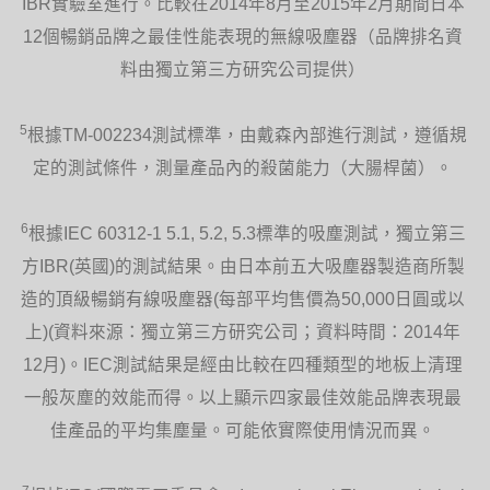
IBR實驗室進行。比較在2014年8月至2015年2月期間日本
12個暢銷品牌之最佳性能表現的無線吸塵器（品牌排名資
料由獨立第三方研究公司提供）
5
根據TM-002234測試標準，由戴森內部進行測試，遵循規
定的測試條件，測量產品內的殺菌能力（大腸桿菌）。
6
根據IEC 60312-1 5.1, 5.2, 5.3標準的吸塵測試，獨立第三
方IBR(英國)的測試結果。由日本前五大吸塵器製造商所製
造的頂級暢銷有線吸塵器(每部平均售價為50,000日圓或以
上)(資料來源：獨立第三方研究公司；資料時間：2014年
12月)。IEC測試結果是經由比較在四種類型的地板上清理
一般灰塵的效能而得。以上顯示四家最佳效能品牌表現最
佳產品的平均集塵量。可能依實際使用情況而異。