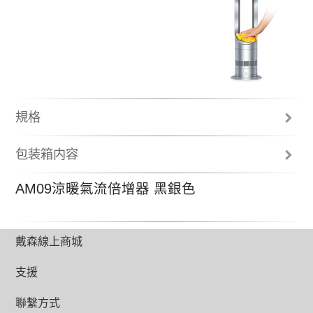
規格
總高度 (公釐)
包装箱内容
595
遙控器
AM09涼暖氣流倍增器 黑銀色
使用說明
最高風速
氣流倍增環
191 l/s (集中模式/涼風) ; 150 l/s (廣角模式/涼風)
底座
2年零件及人工保固
重量 (公斤)
戴森線上商城
2.7
支援
電線長度 (公尺)
1.8
聯繫方式