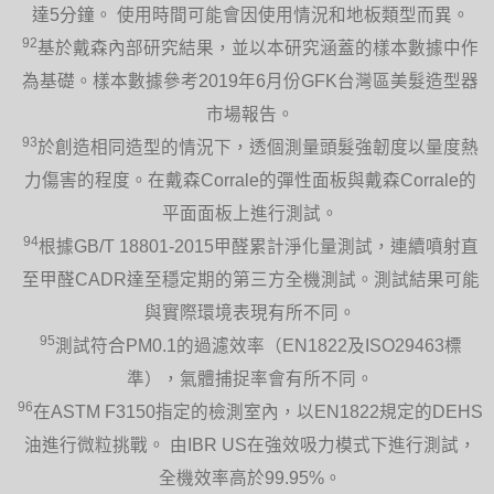
達5分鐘。 使用時間可能會因使用情況和地板類型而異。
92
基於戴森內部研究結果，並以本研究涵蓋的樣本數據中作
為基礎。樣本數據參考2019年6月份GFK台灣區美髮造型器
市場報告。
93
於創造相同造型的情況下，透個測量頭髮強韌度以量度熱
力傷害的程度。在戴森Corrale的彈性面板與戴森Corrale的
平面面板上進行測試。
94
根據GB/T 18801-2015甲醛累計淨化量測試，連續噴射直
至甲醛CADR達至穩定期的第三方全機測試。測試結果可能
與實際環境表現有所不同。
95
測試符合PM0.1的過濾效率（EN1822及ISO29463標
準），氣體捕捉率會有所不同。
96
在ASTM F3150指定的檢測室內，以EN1822規定的DEHS
油進行微粒挑戰。 由IBR US在強效吸力模式下進行測試，
全機效率高於99.95%。