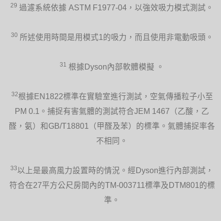
29
過濾系統依據 ASTM F1977-04，以強效吸力模式測試。
30
所述使用時間是用模式1的吸力，而且使用非電動吸頭。
31
根據Dyson內部軟體模擬 。
32
根據EN1822標準在實驗室進行測試，空氣傳播粒子小至
PM 0.1。捕捉有害氣體的測試符合JEM 1467（乙酸，乙
醛，氨）和GB/T18801（甲醛及苯）的標準。氣體捕捉率各
不相同。
33
以上是最高風力設置時的情況。經Dyson進行內部測試，
符合在27平方公尺房間內的TM-003711標準及DTM801的標
準。