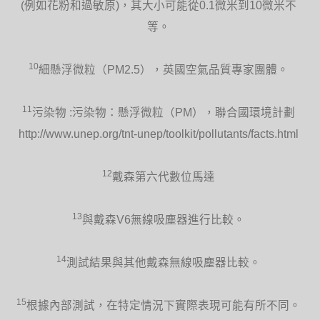
(例如花粉和過敏原)，其大小可能從0.1微米到10微米不
等。
10
細懸浮微粒（PM2.5），英國空氣品質專家團體。
11
污染物 :污染物：懸浮微粒（PM），聯合國環境計劃
http://www.unep.org/tnt-unep/toolkit/pollutants/facts.html
12
戴森第六代數位馬達
13
與戴森V6無線吸塵器進行比較。
14
測試結果與其他戴森無線吸塵器比較。
15
根據內部測試，在特定情況下實際表現可能有所不同。