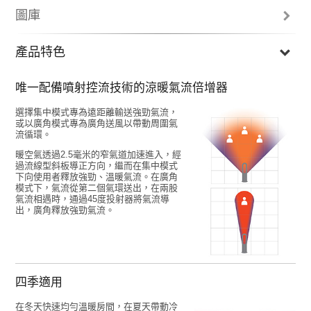
圖庫
產品特色
唯一配備噴射控流技術的涼暖氣流倍增器
選擇集中模式專為遠距離輸送強勁氣流，
或以廣角模式專為廣角送風以帶動周圍氣
流循環。
暖空氣透過2.5毫米的窄氣道加速進入，經
過流線型斜板導正方向，繼而在集中模式
下向使用者釋放強勁、溫暖氣流。在廣角
Previous
N
模式下，氣流從第二個氣環送出，在兩股
氣流相遇時，通過45度投射器將氣流導
出，廣角釋放強勁氣流。
四季適用
在冬天快速均勻溫暖房間，在夏天帶動冷