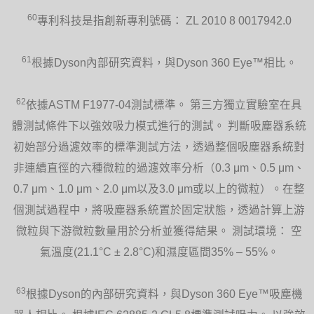
60
專利科技是指創新專利號碼： ZL 2010 8 0017942.0
61
根據Dyson內部研究資料，與Dyson 360 Eye™相比。
62
依據ASTM F1977-04測試標準。 第三方獨立實驗室在具
體測試條件下以強效吸力模式進行的測試。 判斷吸塵器系統
初始部分過濾效率的標準測試方法，透過整個吸塵器系統對
非連續直徑的六種微粒的過濾效率分析（0.3 μm、0.5 μm、
0.7 μm、1.0 μm、2.0 μm以及3.0 μm或以上的微粒）。在整
個測試過程中，將吸塵器系統置於固定狀態，透過計算上游
微粒與下游微粒數量用於分析並獲得結果。 測試環境： 空
氣溫度(21.1°C ± 2.8°C)和濕度區間35% – 55%。
63
根據Dyson的內部研究資料，與Dyson 360 Eye™吸塵機