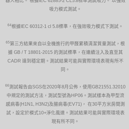
器人相比。 根據IEC 62885-2 CL5.8標準測試吸力。 以強效
吸力模式測試。
64
根據IEC 60312-1 cl 5.8標準，在強效吸力模式下測試。
65
第三方結果來自以全機進行的甲醛累積清潔質量測試，根
據 GB / T 18801-2015 的測試標準，在連續注入及直至其
CADR 達到穩定期。測試結果可能與實際環境表現有所不
同。
66
測試報告由SGS在2020年8月公佈，使用GB21551.32010
中規定的測試方法，測試型號為HP06。測試樣本為甲型流
感病毒(H1N1, H3N2)及腸病毒(EV71)， 在30平方米房間測
試，設定於模式10+淨化風速。測試結果可能與實際環境表
現有所不同。