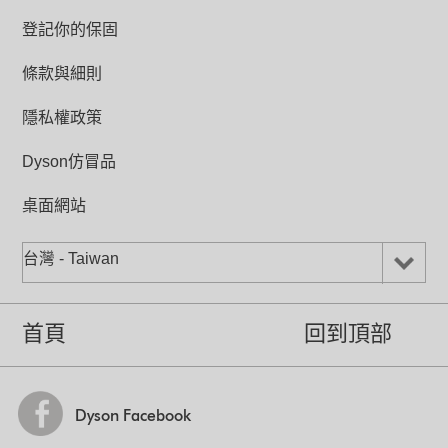
溫度設定
登記你的保固
0-37˚C
條款與細則
氣流倍增環寬度 (公釐)
153
隱私權政策
底座直徑/連底部(公釐)
140/204
Dyson仿冒品
桌面網站
台灣 - Taiwan
首頁
回到頂部
Dyson Facebook