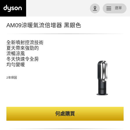
選單
回首頁
AM09涼暖氣流倍增器 黑銀色
全新噴射控流技術
夏天帶來強勁的
流暢涼風
冬天快速令全房
均勻變暖
2年保固
何處購買