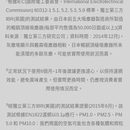
7
根據IEC(國際電工委員會，International Electrotechnical
Commission) 60312-1 5.1, 5.2, 5.3, 5.9 標準，獨立第三方
IBR(英國)的測試結果。由日本前五大吸塵器製造商所製造
的暢銷頂級吸塵器(每部平均售價為50,000日圓或以上)(資
料來源：獨立第三方研究公司；資料時間：2014年12月)。
灰塵堆顯示與戴森吸塵器相較，日本暢銷頂級吸塵器所未
能清理的多餘灰塵。可能依實際使用狀況而異。
8
正常狀況下使用6個月~1年後建議更換濾心，以保持濾網
效能，避免異味產生。但實際更換時間，仍應視消費者實
際使用情況而定。
9
經獨立第三方IBR(美國)的測試結果證實(2015年6月)。該
測試根據EN1822濾網以0.1µ進行。PM1.0、PM2.5、PM
5.0 和 PM10.0：我們周圍的空氣可能包含各種氣體和微粒