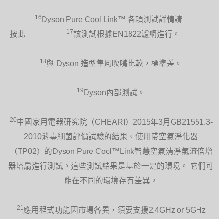
16
Dyson Pure Cool Link™ 各項測試詳情請
17
按此
該測試根據EN1822濾網進行。
18
與 Dyson 造型集風吹嘴比較，標準差。
19
Dyson內部測試。
20
中國家用電器研究院（CHEARI）2015年3月GB21551.3-
2010消毒細菌評價試驗的結果。使用帶空氣淨化器
（TP02）的Dyson Pure Cool™Link智慧空氣清淨氣流倍增
器塔扇進行測試。這些測試結果是基於一定的環境。 它們可
能在不同的環境存有差異。
21
應用程式功能因市場各異，須要支援2.4GHz or 5GHz