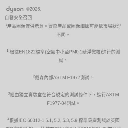
©2026.
自發安全召回
*產品圖像僅供示意。實際產品或圖像細節可能依市場狀況
不同。
1
根據EN1822標準(空氣中小至PM0.1懸浮微粒)進行的測
試。
2
戴森內部ASTM F1977測試。
3
經由獨立實驗室在符合規定的測試條件下，進行ASTM
F1977-04測試。
4
根據IEC 60312-1 5.1, 5.2, 5.3, 5.9 標準吸塵測試於英國