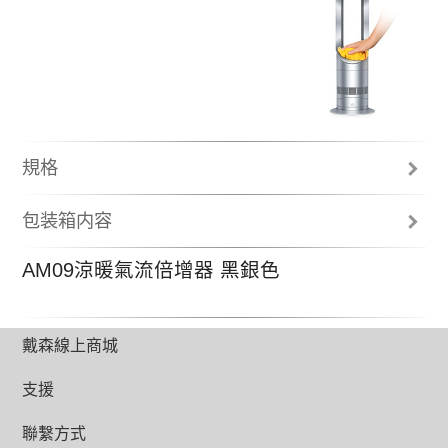
規格
總高度 (公釐)
包装箱内容
595
遙控器
AM09涼暖氣流倍增器 黑銀色
使用說明
最高風速
氣流倍增環
191 l/s (集中模式/涼風) ; 150 l/s (廣角模式/涼風)
底座
2年零件及人工保固
重量 (公斤)
戴森線上商城
2.7
支援
電線長度 (公尺)
1.8
聯繫方式