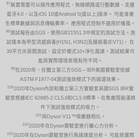
97
裝置需要可以操作應用程式、無線網路或行動數據、支援
藍牙4.0，以及iOS 10或Android 5(或以上)版本。 可能會產
生標準數據與訊息傳輸費率。 應用程式控制不適用於暖風。
98
測試報告由SGS，使用GB21551.3中規定的測試方法。測
試樣本為甲型流感病毒(H1N1, H3N2)及腸病毒(EV71)， 在
30平方米房間測試，設定於模式10+淨化風速。測試結果可
能與實際環境表現有所不同。
99
在2020年，在獨立第三方SGS – IBR美國實驗室依據
ASTM F1977-04測試強效模式下的過濾效果。
100
2020年Dyson內部和獨立第三方實驗室英國SGS IBR實
驗室根據IEC 62885-2 CL5.8和CL5.9標準，在集塵筒裝滿條
件下測試強效模式的吸力。
101
與Dyson V11™吸塵器相比。
102
2020年在Dyson實驗室進行離心力分析。
103
2020年在Dyson實驗室進行馬達速度分析。 可能依實際