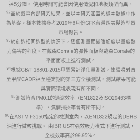
達5分鐘。 使用時間可能會因使用情況和地板類型而異。
92
基於戴森內部研究結果，並以本研究涵蓋的樣本數據中作
為基礎。樣本數據參考2019年6月份GFK台灣區美髮造型器
市場報告。
93
於創造相同造型的情況下，透個測量頭髮強韌度以量度熱
力傷害的程度。在戴森Corrale的彈性面板與戴森Corrale的
平面面板上進行測試。
94
根據GB/T 18801-2015甲醛累計淨化量測試，連續噴射直
至甲醛CADR達至穩定期的第三方全機測試。測試結果可能
與實際環境表現有所不同。
95
測試符合PM0.1的過濾效率（EN1822及ISO29463標
準），氣體捕捉率會有所不同。
96
在ASTM F3150指定的檢測室內，以EN1822規定的DEHS
油進行微粒挑戰。 由IBR US在強效吸力模式下進行測試，
全機效率高於99.95%。