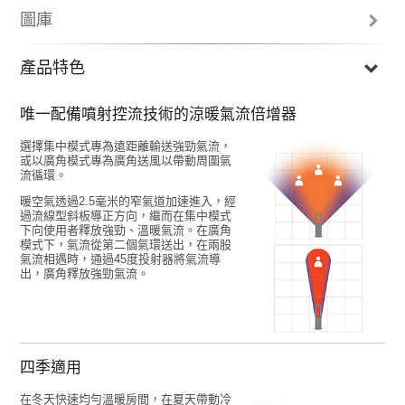
圖庫
產品特色
唯一配備噴射控流技術的涼暖氣流倍增器
選擇集中模式專為遠距離輸送強勁氣流，
或以廣角模式專為廣角送風以帶動周圍氣
流循環。
暖空氣透過2.5毫米的窄氣道加速進入，經
過流線型斜板導正方向，繼而在集中模式
下向使用者釋放強勁、溫暖氣流。在廣角
Previous
N
模式下，氣流從第二個氣環送出，在兩股
氣流相遇時，通過45度投射器將氣流導
出，廣角釋放強勁氣流。
四季適用
在冬天快速均勻溫暖房間，在夏天帶動冷