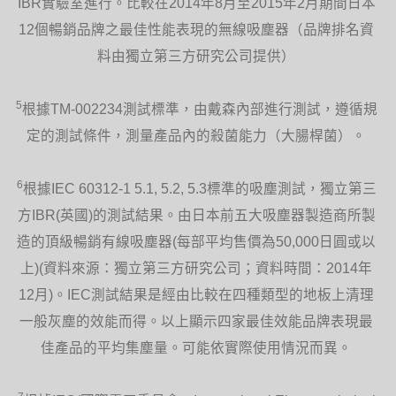
IBR實驗室進行。比較在2014年8月至2015年2月期間日本
12個暢銷品牌之最佳性能表現的無線吸塵器（品牌排名資
料由獨立第三方研究公司提供）
5
根據TM-002234測試標準，由戴森內部進行測試，遵循規
定的測試條件，測量產品內的殺菌能力（大腸桿菌）。
6
根據IEC 60312-1 5.1, 5.2, 5.3標準的吸塵測試，獨立第三
方IBR(英國)的測試結果。由日本前五大吸塵器製造商所製
造的頂級暢銷有線吸塵器(每部平均售價為50,000日圓或以
上)(資料來源：獨立第三方研究公司；資料時間：2014年
12月)。IEC測試結果是經由比較在四種類型的地板上清理
一般灰塵的效能而得。以上顯示四家最佳效能品牌表現最
佳產品的平均集塵量。可能依實際使用情況而異。