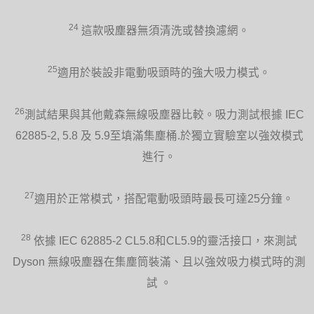
24
這款吸塵器無須清洗或替換濾網。
25
適用於裝設非電動吸頭時的強大吸力模式。
26
測試結果與其他戴森無線吸塵器比較。吸力測試根據 IEC
62885-2, 5.8 及 5.9至填滿集塵桶.於獨立實驗室以強效模式
進行。
27
適用於正常模式，搭配電動吸頭時最長可達25分鐘。
28
依據 IEC 62885-2 CL5.8和CL5.9的靈活接口，來測試
Dyson 無線吸塵器在集塵筒裝滿、且以強效吸力模式時的測
試 。