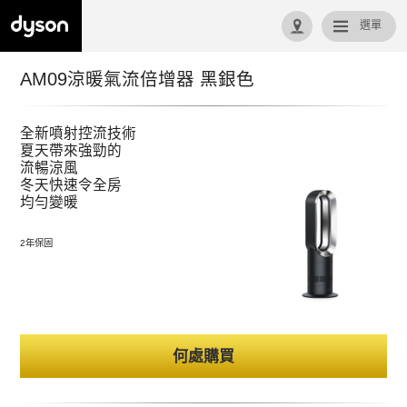
選單
回首頁
AM09涼暖氣流倍增器 黑銀色
全新噴射控流技術
夏天帶來強勁的
流暢涼風
冬天快速令全房
均勻變暖
2年保固
何處購買