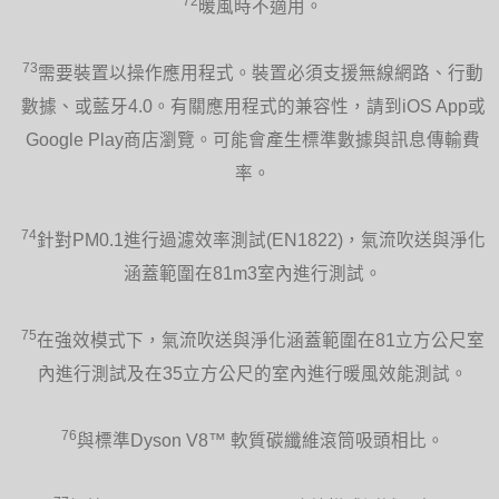
72
暖風時不適用。
73
需要裝置以操作應用程式。裝置必須支援無線網路、行動
數據、或藍牙4.0。有關應用程式的兼容性，請到iOS App或
Google Play商店瀏覽。可能會產生標準數據與訊息傳輸費
率。
74
針對PM0.1進行過濾效率測試(EN1822)，氣流吹送與淨化
涵蓋範圍在81m3室內進行測試。
75
在強效模式下，氣流吹送與淨化涵蓋範圍在81立方公尺室
內進行測試及在35立方公尺的室內進行暖風效能測試。
76
與標準Dyson V8™ 軟質碳纖維滾筒吸頭相比。