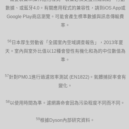
數據、或藍牙4.0。有關應用程式的兼容性，請到iOS App或
Google Play商店瀏覽。可能會產生標準數據與訊息傳輸費
率。
56
日本厚生勞動省「全國室內空域調查報告」，2013年夏
天。室內與室外比值以12種會發性有機化和為的中位數值為
準。
57
針對PM0.1進行過濾效率測試 (EN1822)。氣體捕捉率會有
變化。
58
以使用時間為準。濾網壽命會因為污染程度不同而不同。
59
根據Dyson內部研究資料。