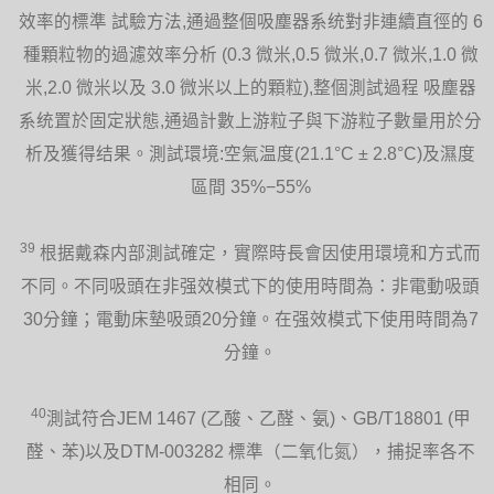
效率的標準 試驗方法,通過整個吸塵器系统對非連續直徑的 6
種顆粒物的過濾效率分析 (0.3 微米,0.5 微米,0.7 微米,1.0 微
米,2.0 微米以及 3.0 微米以上的顆粒),整個測試過程 吸塵器
系统置於固定狀態,通過計數上游粒子與下游粒子數量用於分
析及獲得结果。測試環境:空氣温度(21.1°C ± 2.8°C)及濕度
區間 35%−55%
39
根据戴森内部測試確定，實際時長會因使用環境和方式而
不同。不同吸頭在非强效模式下的使用時間為：非電動吸頭
30分鐘；電動床墊吸頭20分鐘。在强效模式下使用時間為7
分鐘。
40
測試符合JEM 1467 (乙酸、乙醛、氨)、GB/T18801 (甲
醛、苯)以及DTM-003282 標準（二氧化氮），捕捉率各不
相同。