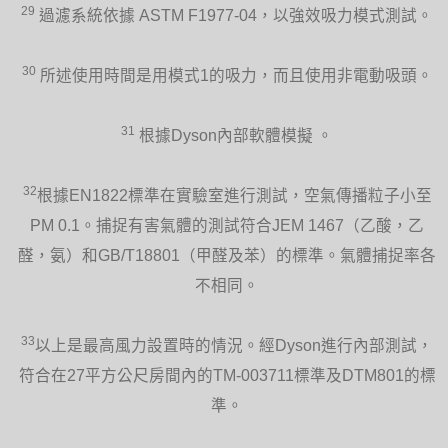
29
過濾系統依據 ASTM F1977-04，以強效吸力模式測試。
30
所述使用時間是用模式1的吸力，而且使用非電動吸頭。
31
根據Dyson內部軟體模擬 。
32
根據EN1822標準在實驗室進行測試，空氣傳播粒子小至
PM 0.1。捕捉有害氣體的測試符合JEM 1467（乙酸，乙
醛，氨）和GB/T18801（甲醛及苯）的標準。氣體捕捉率各
不相同。
33
以上是最高風力設置時的情況。經Dyson進行內部測試，
符合在27平方公尺房間內的TM-003711標準及DTM801的標
準。