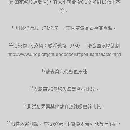
(例如花粉和過敏原)，其大小可能從0.1微米到10微米不
等。
10
細懸浮微粒（PM2.5），英國空氣品質專家團體。
11
污染物 :污染物：懸浮微粒（PM），聯合國環境計劃
http://www.unep.org/tnt-unep/toolkit/pollutants/facts.html
12
戴森第六代數位馬達
13
與戴森V6無線吸塵器進行比較。
14
測試結果與其他戴森無線吸塵器比較。
15
根據內部測試，在特定情況下實際表現可能有所不同。