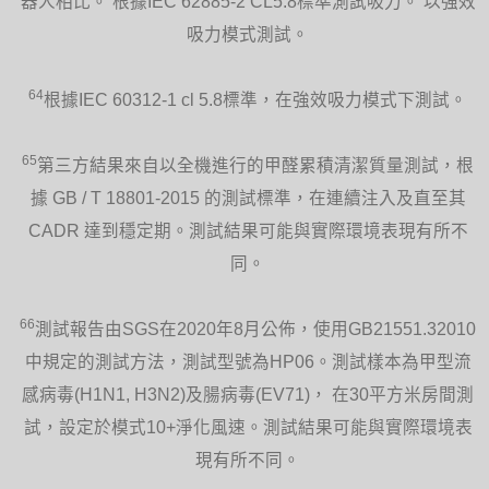
器人相比。 根據IEC 62885-2 CL5.8標準測試吸力。 以強效
吸力模式測試。
64
根據IEC 60312-1 cl 5.8標準，在強效吸力模式下測試。
65
第三方結果來自以全機進行的甲醛累積清潔質量測試，根
據 GB / T 18801-2015 的測試標準，在連續注入及直至其
CADR 達到穩定期。測試結果可能與實際環境表現有所不
同。
66
測試報告由SGS在2020年8月公佈，使用GB21551.32010
中規定的測試方法，測試型號為HP06。測試樣本為甲型流
感病毒(H1N1, H3N2)及腸病毒(EV71)， 在30平方米房間測
試，設定於模式10+淨化風速。測試結果可能與實際環境表
現有所不同。