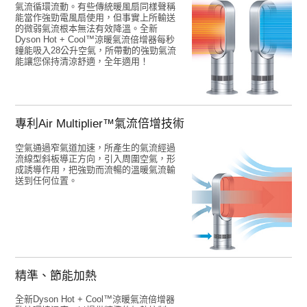
氣流循環流動。有些傳統暖風扇同樣聲稱
能當作強勁電風扇使用，但事實上所輸送
的微弱氣流根本無法有效降溫。全新
Dyson Hot + Cool™涼暖氣流倍增器每秒
鐘能吸入28公升空氣，所帶動的強勁氣流
能讓您保持清涼舒適，全年適用！
專利Air Multiplier™氣流倍增技術
空氣通過窄氣道加速，所產生的氣流經過
流線型斜板導正方向，引入周圍空氣，形
成誘導作用，把強勁而流暢的溫暖氣流輸
送到任何位置。
精準、節能加熱
全新Dyson Hot + Cool™涼暖氣流倍增器