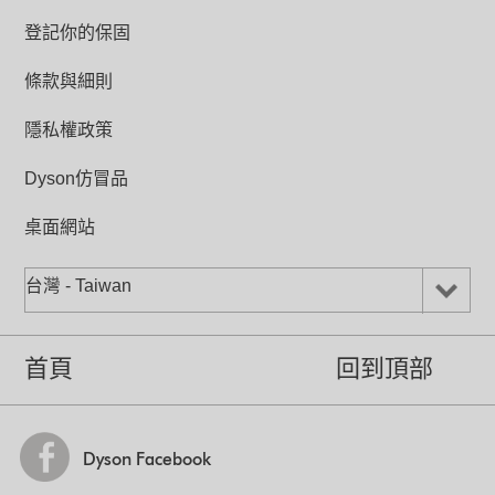
溫度設定
登記你的保固
0-37˚C
條款與細則
氣流倍增環寬度 (公釐)
153
隱私權政策
底座直徑/連底部(公釐)
140/204
Dyson仿冒品
桌面網站
台灣 - Taiwan
首頁
回到頂部
Dyson Facebook