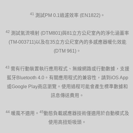
41
測試PM 0.1過濾效率 (EN1822)。
42
測試氣流噴射 (DTM801)與81立方公尺室內的淨化涵蓋率
(TM-003711)以及在35立方公尺室內的多感應器暖化效能
(DTM 961)。
43
需有行動裝置執行應用程式、無線網路或行動數據，支援
藍牙Bluetooth 4.0。有關應用程式的兼容性，請到iOS App
或Google Play商店瀏覽。使用過程可能會產生標準數據和
訊息傳送費用。
44
45
暖風不適用。
動態負載感應器技術僅適用於自動模式及
使用高扭矩吸頭。