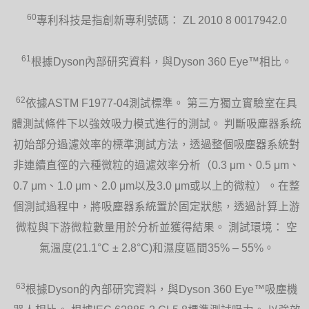
60
專利科技是指創新專利號碼： ZL 2010 8 0017942.0
61
根據Dyson內部研究資料，與Dyson 360 Eye™相比。
62
依據ASTM F1977-04測試標準。 第三方獨立實驗室在具
體測試條件下以強效吸力模式進行的測試。 判斷吸塵器系統
初始部分過濾效率的標準測試方法，透過整個吸塵器系統對
非連續直徑的六種微粒的過濾效率分析（0.3 μm、0.5 μm、
0.7 μm、1.0 μm、2.0 μm以及3.0 μm或以上的微粒）。在整
個測試過程中，將吸塵器系統置於固定狀態，透過計算上游
微粒與下游微粒數量用於分析並獲得結果。 測試環境： 空
氣溫度(21.1°C ± 2.8°C)和濕度區間35% – 55%。
63
根據Dyson的內部研究資料，與Dyson 360 Eye™吸塵機