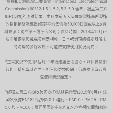
7
根據IEC(國際電工委員會，International Electrotechnical
Commission) 60312-1 5.1, 5.2, 5.3, 5.9 標準，獨立第三方
IBR(英國)的測試結果。由日本前五大吸塵器製造商所製造
的暢銷頂級吸塵器(每部平均售價為50,000日圓或以上)(資
料來源：獨立第三方研究公司；資料時間：2014年12月)。
灰塵堆顯示與戴森吸塵器相較，日本暢銷頂級吸塵器所未
能清理的多餘灰塵。可能依實際使用狀況而異。
8
正常狀況下使用6個月~1年後建議更換濾心，以保持濾網
效能，避免異味產生。但實際更換時間，仍應視消費者實
際使用情況而定。
9
經獨立第三方IBR(美國)的測試結果證實(2015年6月)。該
測試根據EN1822濾網以0.1µ進行。PM1.0、PM2.5、PM
5.0 和 PM10.0：我們周圍的空氣可能包含各種氣體和微粒