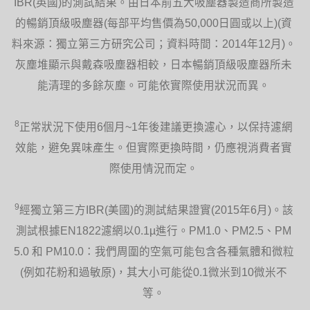
IBR(英國)的測試結果。由日本前五大吸塵器製造商所製造
的暢銷頂級吸塵器(每部平均售價為50,000日圓或以上)(資
料來源：獨立第三方研究公司；資料時間：2014年12月)。
灰塵堆顯示與戴森吸塵器相較，日本暢銷頂級吸塵器所未
能清理的多餘灰塵。可能依實際使用狀況而異。
8
正常狀況下使用6個月~1年後建議更換濾心，以保持濾網
效能，避免異味產生。但實際更換時間，仍應視消費者實
際使用情況而定。
9
經獨立第三方IBR(美國)的測試結果證實(2015年6月)。該
測試根據EN1822濾網以0.1µ進行。PM1.0、PM2.5、PM
5.0 和 PM10.0：我們周圍的空氣可能包含各種氣體和微粒
(例如花粉和過敏原)，其大小可能從0.1微米到10微米不
等。