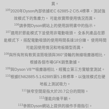
異。
105
2020年Dyson內部依據IEC 62885-2 Cl5.4標準，測試強
效模式下的集塵力。 可能依實際使用情況而異。
106
請參閱Dyson網站上的使用說明書中的指示。
107
適用於節能模式下並使用非電動吸頭。 全系列產品在節
能模式下，搭配電動吸頭的使用時間長達18分鐘。 使用時間
可能因使用情況和地板類型而異。
108
與所有附有軟質滾筒吸頭與360°滑輪的無線吸塵器相比，
根據各個市場GFK銷售數據。
109
與Dyson V8™吸塵器相比，經獨立第三方實驗室測試。
110
根據EN62885-5.1:62885第5.1條標準，以強效模式在硬
地板上測試吸力。
111
狹窄空間是指大於20.7公分的間隙。
112
僅能向後平躺。
113
參照Dyson網站上提供的操作手冊指引。