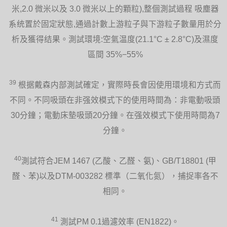
米,2.0 微米以及 3.0 微米以上的顆粒),整個測試過程 吸塵器
系统置於固定狀態,通過計數上游粒子與下游粒子數量用於分
析及獲得结果。測試環境:空氣温度(21.1°C ± 2.8°C)及濕度
區間 35%−55%
39
根据戴森内部測試確定，實際時長會因使用環境和方式而
不同。不同吸頭在非强效模式下的使用時間為：非電動吸頭
30分鐘；電動床墊吸頭20分鐘。在强效模式下使用時間為7
分鐘。
40
測試符合JEM 1467 (乙酸、乙醛、氨)、GB/T18801 (甲
醛、苯)以及DTM-003282 標準（二氧化氮），捕捉率各不
相同。
41
測試PM 0.1過濾效率 (EN1822)。