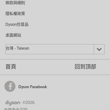
條款與細則
Cord length (m)
2
隱私權政策
Dyson仿冒品
桌面網站
40%更慳電
精心設計以製造強勁涼風，並比AM01節
台灣 - Taiwan
省更多電力。
首頁
回到頂部
Dyson Facebook
睡眠計時器
可以預設15分鐘至9小時後關機。
©2026.
自發安全召回