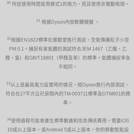
30
所述使用時間是用模式1的吸力，而且使用非電動吸頭。
31
根據Dyson內部軟體模擬 。
32
根據EN1822標準在實驗室進行測試，空氣傳播粒子小至
PM 0.1。捕捉有害氣體的測試符合JEM 1467（乙酸，乙
醛，氨）和GB/T18801（甲醛及苯）的標準。氣體捕捉率各
不相同。
33
以上是最高風力設置時的情況。經Dyson進行內部測試，
符合在27平方公尺房間內的TM-003711標準及DTM801的標
準。
34
使用過程可能會產生標準數據和信息傳送費用。需要iOS
10或以上版本，或Android 5或以上版本。你的移動智能設