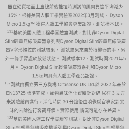
器在硬質地面上直線前後推拉時測試的肌肉負擔平均減少
15%。根據美國人體工學實驗室2022年3月測試， Dyson
Micro 1.5kg™ 獲得人體工學協會專業認證。測試樣本18。
131
基於美國人體工程學實驗室測試，對比非Dyson Digital
Slim輕量無線吸塵器系列與Dyson Digital Slim輕量無線吸塵
器V字形推拉的測試結果， 測試結果來自於持機器的手，另
外一條手臂處於放鬆狀態。 測試樣本12，測試時間2021年5
月。 Dyson Digital Slim輕量吸塵器系列和Dyson Micro
1.5kg均具有人體工學產品認證。
132
測試由獨立第三方機構 Olfasense UK Ltd.於 2022 年基於
EN13725 標準完成。寵物異味淨化實驗針對貓 尿在 3 立方
米試驗艙內進行，淨化時間 30 分鐘後由嗅覺感官專家對異
味的去除進行客觀評價。實際使用 情況可能存在差異。
133
基於美國人體工程學實驗室測試，對比非Dyson Digital
Slim™ 輕量無線吸塵機系列與Dyson Digital Slim™ 輕量無