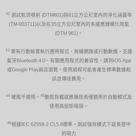
42
測試氣流噴射 (DTM801)與81立方公尺室內的淨化涵蓋率
(TM-003711)以及在35立方公尺室內的多感應器暖化效能
(DTM 961)。
43
需有行動裝置執行應用程式、無線網路或行動數據，支援
藍牙Bluetooth 4.0。有關應用程式的兼容性，請到iOS App
或Google Play商店瀏覽。使用過程可能會產生標準數據和
訊息傳送費用。
44
45
暖風不適用。
動態負載感應器技術僅適用於自動模式及
使用高扭矩吸頭。
46
根據IEC 62558-2 CL5.8標準，測試強效模式下延長管中
的吸力