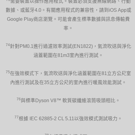
需要裝置以操作應用程式。裝置必須支援無線網路、行動
數據、或藍牙4.0。有關應用程式的兼容性，請到iOS App或
Google Play商店瀏覽。可能會產生標準數據與訊息傳輸費
率。
74
針對PM0.1進行過濾效率測試(EN1822)，氣流吹送與淨化
涵蓋範圍在81m3室內進行測試。
75
在強效模式下，氣流吹送與淨化涵蓋範圍在81立方公尺室
內進行測試及在35立方公尺的室內進行暖風效能測試。
76
與標準Dyson V8™ 軟質碳纖維滾筒吸頭相比。
77
根據 IEC 62885-2 CL 5.11以強效模式測試吸力。