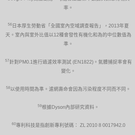
率。
56
日本厚生勞動省「全國室內空域調查報告」，2013年夏
天。室內與室外比值以12種會發性有機化和為的中位數值為
準。
57
針對PM0.1進行過濾效率測試 (EN1822)。氣體捕捉率會有
變化。
58
以使用時間為準。濾網壽命會因為污染程度不同而不同。
59
根據Dyson內部研究資料。
60
專利科技是指創新專利號碼： ZL 2010 8 0017942.0