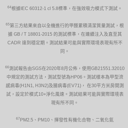
64
根據IEC 60312-1 cl 5.8標準，在強效吸力模式下測試。
65
第三方結果來自以全機進行的甲醛累積清潔質量測試，根
據 GB / T 18801-2015 的測試標準，在連續注入及直至其
CADR 達到穩定期。測試結果可能與實際環境表現有所不
同。
66
測試報告由SGS在2020年8月公佈，使用GB21551.32010
中規定的測試方法，測試型號為HP06。測試樣本為甲型流
感病毒(H1N1, H3N2)及腸病毒(EV71)， 在30平方米房間測
試，設定於模式10+淨化風速。測試結果可能與實際環境表
現有所不同。
67
PM2.5、PM10、揮發性有機化合物、二氧化氮