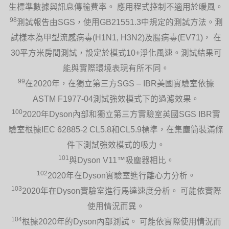
生標準數據與訊息傳輸費率。 應用程式控制不適用於暖風。
98
測試報告由SGS，使用GB21551.3中規定的測試方法。測
試樣本為甲型流感病毒(H1N1, H3N2)及腸病毒(EV71)， 在
30平方米房間測試，設定於模式10+淨化風速。測試結果可
能與實際環境表現有所不同。
99
在2020年，在獨立第三方SGS – IBR美國實驗室依據
ASTM F1977-04測試強效模式下的過濾效果。
100
2020年Dyson內部和獨立第三方實驗室英國SGS IBR實
驗室根據IEC 62885-2 CL5.8和CL5.9標準，在集塵筒裝滿條
件下測試強效模式的吸力。
101
與Dyson V11™吸塵器相比。
102
2020年在Dyson實驗室進行離心力分析。
103
2020年在Dyson實驗室進行馬達速度分析。 可能依實際
使用情況而異。
104
根據2020年的Dyson內部測試。 可能依實際使用情況而