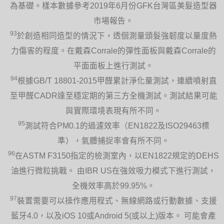
為基礎。樣本數據參考2019年6月份GFK台灣區美髮造型器
市場報告。
93
於創造相同造型的情況下，透個測量頭髮強韌度以量度熱
力傷害的程度。在戴森Corrale的彈性面板與戴森Corrale的
平面面板上進行測試。
94
根據GB/T 18801-2015甲醛累計淨化量測試，連續噴射直
至甲醛CADR達至穩定期的第三方全機測試。測試結果可能
與實際環境表現有所不同。
95
測試符合PM0.1的過濾效率（EN1822及ISO29463標
準），氣體捕捉率會有所不同。
96
在ASTM F3150指定的檢測室內，以EN1822規定的DEHS
油進行微粒挑戰。 由IBR US在強效吸力模式下進行測試，
全機效率高於99.95%。
97
裝置需要可以操作應用程式、無線網路或行動數據、支援
藍牙4.0，以及iOS 10或Android 5(或以上)版本。 可能會產