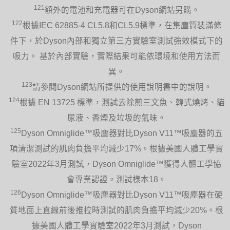
121
額外的電池和充電器可在Dyson網站另購。
122
根據IEC 62885-4 CL5.8和CL5.9標準，在集塵筒裝滿條
件下，於Dyson內部和獨立第三方實驗室測試強效模式下的
吸力。 基於內部實驗，實際結果可能依環境和使用方法而
異。
123
請參閱Dyson網站所提供的使用說明書中的說明。
124
根據 EN 13725 標準，測試去除煎三文魚、韓式燒烤、貓
尿液、香煙及垃圾的氣味。
125
Dyson Omniglide™吸塵器對比Dyson V11™吸塵器的五
項清潔測試的肌肉負擔平均減少17%。根據美國人體工學實
驗室2022年3月測試，Dyson Omniglide™獲得人體工學協
會專業認證。測試樣本18。
126
Dyson Omniglide™吸塵器對比Dyson V11™吸塵器在硬
質地面上直線前後推拉時測試的肌肉負擔平均減少20%。根
據美國人體工學實驗室2022年3月測試，Dyson