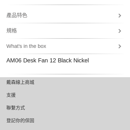
產品特色
Air Multiplier™ 氣流倍增技術
規格
空氣穿過環形氣道時加速，並捲入周圍的
Total height (mm)
空氣，製造穩定的高速強風。無需扇葉，
What's in the box
亦無斷續氣流。
552
操作說明書
AM06 Desk Fan 12 Black Nickel
迴路放大器
Weight
底座
1.83kg
遙控器
Amp Diameter (mm)
戴森線上商城
300
支援
Base diameter/with plate (mm)
145
聯繫方式
75%更寧靜
Airflow at max setting
登記你的保固
流線形排氣道減少亂流，令AM06比AM01
370
更寧靜75%。