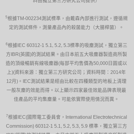
料由獨立第三方研究公司提供）
5
根據TM-002234測試標準，由戴森內部進行測試，遵循規
定的測試條件，測量產品內的殺菌能力（大腸桿菌）。
6
安全設計
根據IEC 60312-1 5.1, 5.2, 5.3標準的吸塵測試，獨立第三
方IBR(英國)的測試結果。由日本前五大吸塵器製造商所製
不設高速轉動的扇葉。
造的頂級暢銷有線吸塵器(每部平均售價為50,000日圓或以
上)(資料來源：獨立第三方研究公司；資料時間：2014年
12月)。IEC測試結果是經由比較在四種類型的地板上清理
一般灰塵的效能而得。以上顯示四家最佳效能品牌表現最
佳產品的平均集塵量。可能依實際使用情況而異。
清潔容易
7
根據IEC(國際電工委員會，International Electrotechnical
不設風扇罩或扇葉。
Commission) 60312-1 5.1, 5.2, 5.3, 5.9 標準，獨立第三方