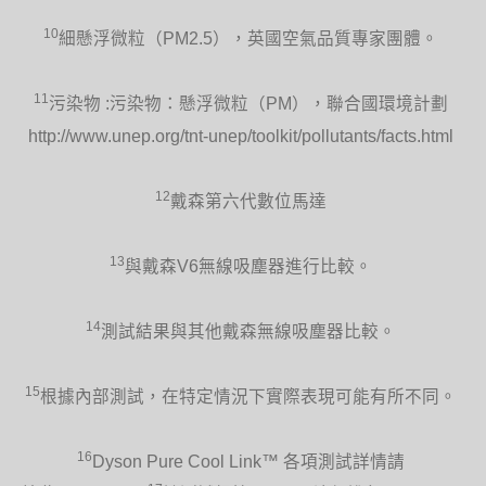
10
細懸浮微粒（PM2.5），英國空氣品質專家團體。
11
污染物 :污染物：懸浮微粒（PM），聯合國環境計劃
http://www.unep.org/tnt-unep/toolkit/pollutants/facts.html
12
戴森第六代數位馬達
13
與戴森V6無線吸塵器進行比較。
14
測試結果與其他戴森無線吸塵器比較。
15
根據內部測試，在特定情況下實際表現可能有所不同。
16
Dyson Pure Cool Link™ 各項測試詳情請