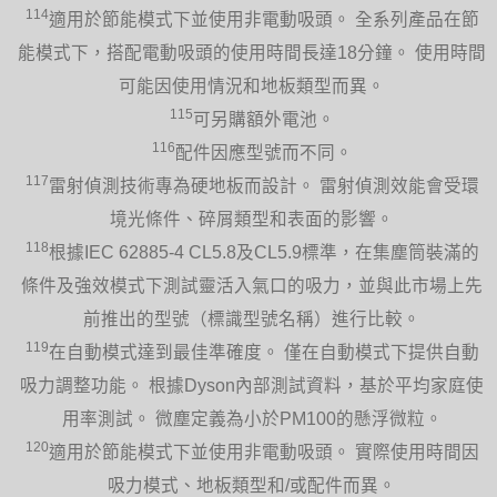
114
適用於節能模式下並使用非電動吸頭。 全系列產品在節
能模式下，搭配電動吸頭的使用時間長達18分鐘。 使用時間
可能因使用情況和地板類型而異。
115
可另購額外電池。
116
配件因應型號而不同。
117
雷射偵測技術專為硬地板而設計。 雷射偵測效能會受環
境光條件、碎屑類型和表面的影響。
118
根據IEC 62885-4 CL5.8及CL5.9標準，在集塵筒裝滿的
條件及強效模式下測試靈活入氣口的吸力，並與此市場上先
前推出的型號（標識型號名稱）進行比較。
119
在自動模式達到最佳準確度。 僅在自動模式下提供自動
吸力調整功能。 根據Dyson內部測試資料，基於平均家庭使
用率測試。 微塵定義為小於PM100的懸浮微粒。
120
適用於節能模式下並使用非電動吸頭。 實際使用時間因
吸力模式、地板類型和/或配件而異。