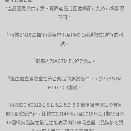
*產品圖像僅供示意。實際產品或圖像細節可能依市場狀況
不同。
1
根據EN1822標準(空氣中小至PM0.1懸浮微粒)進行的測
試。
遙控器
提供10個精確氣流設定選擇，並以磁力固
定於風扇上。
2
戴森內部ASTM F1977測試。
3
經由獨立實驗室在符合規定的測試條件下，進行ASTM
F1977-04測試。
4
根據IEC 60312-1 5.1, 5.2, 5.3, 5.9 標準吸塵測試於英國
擺風操控
IBR實驗室進行。比較在2014年8月至2015年2月期間日本
一按即可流暢擺風。
12個暢銷品牌之最佳性能表現的無線吸塵器（品牌排名資