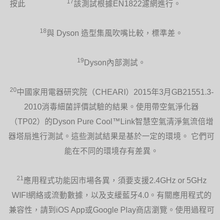
17
按此
該測試根據EN1822濾網進行。
18
與 Dyson 造型集風吹嘴比較，標準差。
19
Dyson內部測試。
20
中國家用電器研究院（CHEARI）2015年3月GB21551.3-
2010消毒細菌評價試驗的結果。使用帶空氣淨化器
（TP02）的Dyson Pure Cool™Link智慧空氣清淨氣流倍增
器塔扇進行測試。這些測試結果是基於一定的環境。 它們可
能在不同的環境存有差異。
21
應用程式功能因市場各異，須要支援2.4GHz or 5GHz
WIFI網絡或流動數據，以及支緩藍牙4.0。有關應用程式的
兼容性，請到iOS App或Google Play商店瀏覽。使用過程可