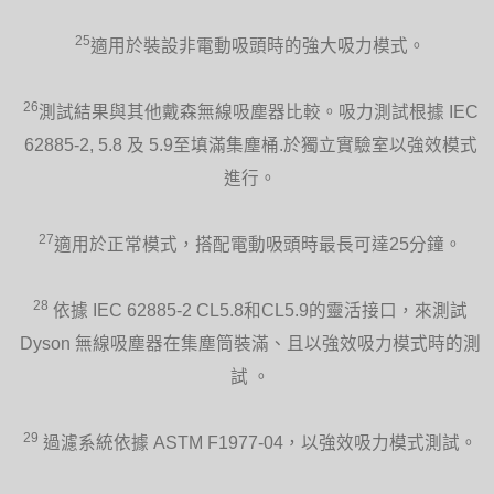
25
適用於裝設非電動吸頭時的強大吸力模式。
26
測試結果與其他戴森無線吸塵器比較。吸力測試根據 IEC
62885-2, 5.8 及 5.9至填滿集塵桶.於獨立實驗室以強效模式
進行。
27
適用於正常模式，搭配電動吸頭時最長可達25分鐘。
28
依據 IEC 62885-2 CL5.8和CL5.9的靈活接口，來測試
Dyson 無線吸塵器在集塵筒裝滿、且以強效吸力模式時的測
試 。
29
過濾系統依據 ASTM F1977-04，以強效吸力模式測試。