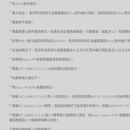
70
在35m3室內測試。
71
最大設定。 氣流吹送與淨化涵蓋範圍在81m3室內進行測試，加熱效能則在35m3室
72
暖風時不適用。
73
需要裝置以操作應用程式。裝置必須支援無線網路、行動數據、或藍牙4.0。有關應用程式的
74
針對PM0.1進行過濾效率測試(EN1822)，氣流吹送與淨化涵蓋範圍在81m3室內進行
75
在強效模式下，氣流吹送與淨化涵蓋範圍在81立方公尺室內進行測試及在35立方公
76
與標準Dyson V8™ 軟質碳纖維滾筒吸頭相比。
77
根據 IEC 62885-2 CL 5.11以強效模式測試吸力。
78
在標準吸力模式下。
79
與Dyson V8 Fluffy 吸塵器相比。
80
根據 IEC 62885-2 CL 5.8 和 5.9測試吸力，內部測試結果(MY 07/18-03/19
81
根據IEC 62558-2 CL5.8標準，測試強效模式下延長管中的吸力。根據ASTMF1977
82
根據IEC 62885-2 CL 5.8及5.9標準進行吸頭吸力測試，與Dyson Cycl
載感應器及LCD螢幕即時顯示技術。
83
適用於硬地板上的節能模式。