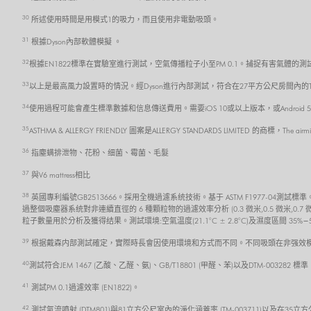
30
所述使用時間是用模式1的吸力，而且使用非電動吸頭。
31
根據Dyson內部軟體模擬 。
32
根據EN1822標準在實驗室進行測試，空氣傳播粒子小至PM 0.1。捕捉有害氣體的測試
33
以上是最高風力設置時的情況。經Dyson進行內部測試，符合在27平方公尺房間內的TM-
34
使用過程可能會產生標準數據和信息傳送費用。需要iOS 10或以上版本，或Androi
35
ASTHMA & ALLERGY FRIENDLY 圖案是ALLERGY STANDARDS LIMITED 的商標，The air
36
指塵螨排泄物、花粉、细菌、霉菌、毛髮
37
與V6 mattress相比
38
英國專利編號GB2513666。採用全機過濾系统技術。基于 ASTM F1977-0
過整個吸塵器系统對非連續直徑的 6 種顆粒物的過濾效率分析 (0.3 微米,0.5 微米,0.7
粒子數量用於分析及獲得结果。測試環境:空氣温度(21.1°C ± 2.8°C)及濕度區間 35%−
39
根据戴森内部測試確定，實際時長會因使用環境和方式而不同。不同吸頭在非强效模
40
測試符合JEM 1467 (乙酸、乙醛、氨)、GB/T18801 (甲醛、苯)以及DTM-0032
41
測試PM 0.1過濾效率 (EN1822)。
42
測試氣流噴射 (DTM801)與81立方公尺室內的淨化涵蓋率 (TM-003711)以及在35立