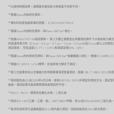
58
以使用時間為準。濾網壽命會因為污染程度不同而不同。
59
根據Dyson內部研究資料。
60
專利科技是指創新專利號碼： ZL 2010 8 0017942.0
61
根據Dyson內部研究資料，與Dyson 360 Eye™相比。
62
依據ASTM F1977-04測試標準。 第三方獨立實驗室在具體測試條件下以強效
的過濾效率分析（0.3 μm、0.5 μm、0.7 μm、1.0 μm、2.0 μm以及3
測試環境： 空氣溫度(21.1°C ± 2.8°C)和濕度區間35% – 55%。
63
根據Dyson的內部研究資料，與Dyson 360 Eye™吸塵機器人相比。 根據IEC 62885
64
根據IEC 60312-1 cl 5.8標準，在強效吸力模式下測試。
65
第三方結果來自以全機進行的甲醛累積清潔質量測試，根據 GB / T 18801-201
66
測試報告由SGS在2020年8月公佈，使用GB21551.32010中規定的測試方法，測試型
風速。測試結果可能與實際環境表現有所不同。
67
PM2.5、PM10、揮發性有機化合物、二氧化氮
68
測試JEM 1467(乙酸、乙醛、氨)、GB/T18801(甲醛、苯)以及DTM-003282(二氧化
69
氣流吹送與淨化涵蓋範圍在81m3室內進行測試，加熱效能則在35m3室內測試。