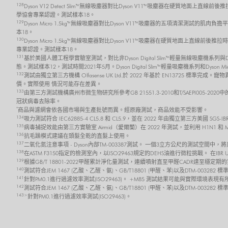
128
Dyson V12 Detect Slim™ 無線吸塵器對比Dyson V11™吸塵器在硬質地面上直線
學協會專業認證。測試樣本18。
129
Dyson Micro 1.5kg™ 無線吸塵器對比Dyson V11™吸塵器的五項清潔測試的肌肉
本18。
130
Dyson Micro 1.5kg™ 無線吸塵器對比Dyson V11™吸塵器在硬質地面上直線前後
專業認證。測試樣本18。
131
基於美國人體工程學實驗室測試，對比非Dyson Digital Slim™ 輕量無線吸塵機系
態。測試樣本12，測試時間2021年5月。Dyson Digital Slim™ 輕量吸塵機系列和Dyson 
132
測試由獨立第三方機構 Olfasense UK Ltd.於 2022 年基於 EN13725
價。實際使用 情況可能存在差異。
133
由第三方測試機構廣州市微生物研究所參考GB 21551.3-2010和T/SAEPI00
冠狀病毒去除率。
*
商品與濾網會依各國市場與生產批號而異。經原廠測試，商品效能不受影響。
134
吸力測試符合 IEC62885-4 CL5.8 和 CL5.9，並在 2022 年由獨立第三方美
135
病毒捕捉效能由第三方實驗室 Airmid（愛爾蘭）在 2022 年測試，並利用 H1N1 和
136
抗毛躁模式建議在頭髮全乾的直髮上使用。
137
二氧化氮注意事項 - Dyson內部TM-003387測試。 一個3立方公尺的測試空間中
138
在ASTM F3150指定的檢測室內，以ISO29463規定的DEHS油進行微粒挑戰。 在I
139
根據GB/T 18801-2022甲醛累計淨化量測試，連續噴射直至甲醛CADR達至
140
測試符合JEM 1467 (乙酸、乙醛、氨)、GB/T18801 (甲醛、苯)以及DTM-0032
141
針對PM0.1進行過濾效率測試(ISO29463)。 +M85 測試結果可能與實際環境表現
142
測試符合JEM 1467 (乙酸、乙醛、氨)、GB/T18801 (甲醛、苯)以及DTM-003
143>
針對PM0.1進行過濾效率測試(ISO29463)。