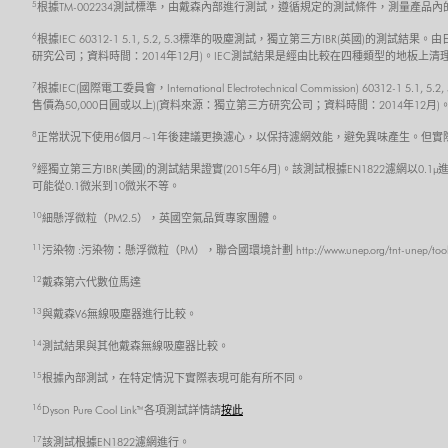
5
根據TM-002234測試標準，由戴森內部進行測試，遵循規定的測試條件，測量產品
6
根據IEC 60312-1 5.1, 5.2, 5.3標準的吸塵測試，獨立第三方IBR(英國)
研究公司；資料時間：2014年12月)。IEC測試結果是經由比較在四種類型的地板
7
根據IEC(國際電工委員會，International Electrotechnical Commission) 6
售價為50,000日圓或以上)(資料來源：獨立第三方研究公司；資料時間：2014年
8
正常狀況下使用6個月~1年後建議更換濾心，以保持濾網效能，避免異味產生。但實
9
經獨立第三方IBR(美國)的測試結果證實(2015年6月)。該測試根據EN1822濾網以0.1µ
可能從0.1微米到10微米不等。
10
細懸浮微粒（PM2.5），英國空氣品質專家團體。
11
污染物 :污染物：懸浮微粒（PM），聯合國環境計劃 http://www.unep.org/tnt-unep/toolkit/pol
12
戴森第六代數位馬達
13
與戴森V6無線吸塵器進行比較。
14
測試結果與其他戴森無線吸塵器比較。
15
根據內部測試，在特定情況下實際表現可能有所不同。
16
Dyson Pure Cool Link™ 各項測試詳情請
按此
17
該測試根據EN1822濾網進行。