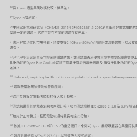
18
與 Dyson 造型集風吹嘴比較，標準差。
19
Dyson內部測試。
20
中國家用電器研究院（CHEARI）2015年3月GB21551.3-2010消毒細菌評價試驗的
基於一定的環境。 它們可能在不同的環境存有差異。
21
應用程式功能因市場各異，須要支援2.4GHz or 5GHz WIFI網絡或流動數據，以及
送費。
22
淨化甲型流感病毒及T7噬菌體測試結果。該測試由香港浸會大學生物學院賴嘉雯博士
化器功能的Dyson Pure Cool Link智慧空氣清淨氣流倍增器塔扇及 備有淨化器功能的
差異。
23
Hulin et al, Respiratory health and indoor air pollutants based on quantitative exposure a
24
這款吸塵器無須清洗或替換濾網。
25
適用於裝設非電動吸頭時的強大吸力模式。
26
測試結果與其他戴森無線吸塵器比較。吸力測試根據 IEC 62885-2, 5.8 及 5.
27
適用於正常模式，搭配電動吸頭時最長可達25分鐘。
28
依據 IEC 62885-2 CL5.8和CL5.9的靈活接口，來測試 Dyson 無線吸塵器在
29
過濾系統依據 ASTM F1977-04，以強效吸力模式測試。