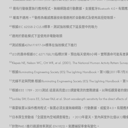
43
需有行動裝置執行應用程式、無線網路或行動數據，支援藍牙Bluetooth 4.0。有關應
44
45
暖風不適用。
動態負載感應器技術僅適用於自動模式及使用高扭矩吸頭。
46
根據IEC 62558-2 CL5.8標準，測試強效模式下延長管中的吸力
47
適用於節能模式下並使用非電動吸頭
48
測試根據ASTM F1977-04標準在強效模式下進行
49
LED的壽命根據IEC 62717以L70指標計算，預估每天使用8小時。實際壽命可能有差
50
Klepeis NE, Nelson WC, Ott WR, et al. (2001). The National Human Activity Pattern Survey
51
根據Illuminating Engineering Society (IES) The Lighting Handbook，第10版(2011年7月
52
光線不足與閃爍:根據Illuminating Engineering Society (IES) The Lighting Handboo
53
根據IEEE 1789 – 2015測試-這是高亮度LED調變電流的實務建議，以降低觀賞者的
54
Lockley SW; Evans EE; Scheer FAJL et al. Short-wavelength sensitivity for the direct effect
55
需要裝置以操作應用程式。裝置必須支援無線網路、行動數據、或藍牙4.0。有關應用程式的
56
日本厚生勞動省「全國室內空域調查報告」，2013年夏天。室內與室外比值以12
57
針對PM0.1進行過濾效率測試 (EN1822)。氣體捕捉率會有變化。