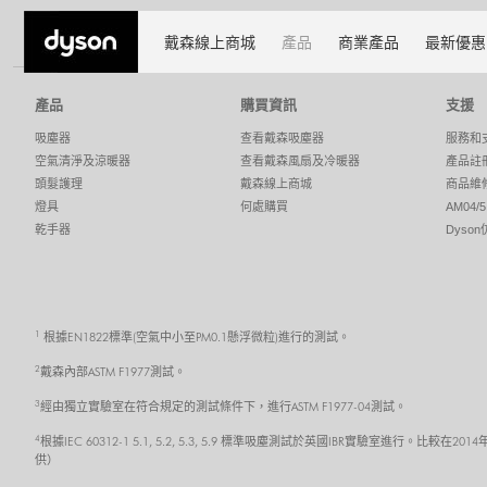
Fans and heaters
Dyson 空氣清淨機
戴森線上商城
產品
商業產品
最新優惠
產品
購買資訊
支援
吸塵器
查看戴森吸塵器
服務和
空氣清淨及涼暖器
查看戴森風扇及冷暖器
產品註
頭髮護理
戴森線上商城
商品維
燈具
何處購買
AM04
乾手器
Dyso
1
根據EN1822標準(空氣中小至PM0.1懸浮微粒)進行的測試。
2
戴森內部ASTM F1977測試。
3
經由獨立實驗室在符合規定的測試條件下，進行ASTM F1977-04測試。
4
根據IEC 60312-1 5.1, 5.2, 5.3, 5.9 標準吸塵測試於英國IBR實驗室
供）