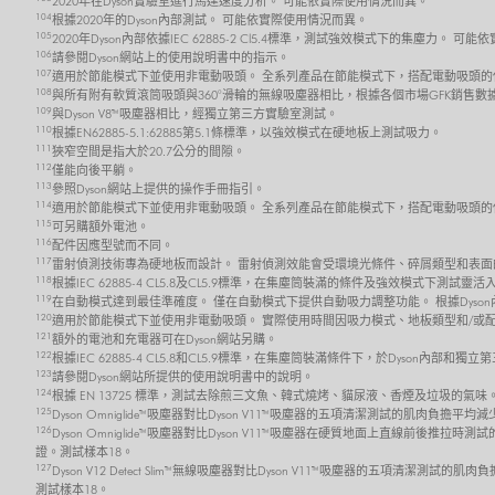
2020年在Dyson實驗室進行馬達速度分析。 可能依實際使用情況而異。
104
根據2020年的Dyson內部測試。 可能依實際使用情況而異。
105
2020年Dyson內部依據IEC 62885-2 Cl5.4標準，測試強效模式下的集塵力。 
106
請參閱Dyson網站上的使用說明書中的指示。
107
適用於節能模式下並使用非電動吸頭。 全系列產品在節能模式下，搭配電動吸頭的
108
與所有附有軟質滾筒吸頭與360°滑輪的無線吸塵器相比，根據各個市場GFK銷售數
109
與Dyson V8™吸塵器相比，經獨立第三方實驗室測試。
110
根據EN62885-5.1:62885第5.1條標準，以強效模式在硬地板上測試吸力。
111
狹窄空間是指大於20.7公分的間隙。
112
僅能向後平躺。
113
參照Dyson網站上提供的操作手冊指引。
114
適用於節能模式下並使用非電動吸頭。 全系列產品在節能模式下，搭配電動吸頭的
115
可另購額外電池。
116
配件因應型號而不同。
117
雷射偵測技術專為硬地板而設計。 雷射偵測效能會受環境光條件、碎屑類型和表面
118
根據IEC 62885-4 CL5.8及CL5.9標準，在集塵筒裝滿的條件及強效模式
119
在自動模式達到最佳準確度。 僅在自動模式下提供自動吸力調整功能。 根據Dyso
120
適用於節能模式下並使用非電動吸頭。 實際使用時間因吸力模式、地板類型和/或
121
額外的電池和充電器可在Dyson網站另購。
122
根據IEC 62885-4 CL5.8和CL5.9標準，在集塵筒裝滿條件下，於Dyso
123
請參閱Dyson網站所提供的使用說明書中的說明。
124
根據 EN 13725 標準，測試去除煎三文魚、韓式燒烤、貓尿液、香煙及垃圾的氣味
125
Dyson Omniglide™吸塵器對比Dyson V11™吸塵器的五項清潔測試的肌肉負擔平
126
Dyson Omniglide™吸塵器對比Dyson V11™吸塵器在硬質地面上直線前後推拉時
證。測試樣本18。
127
Dyson V12 Detect Slim™ 無線吸塵器對比Dyson V11™吸塵器的五項清潔測試的
測試樣本18。