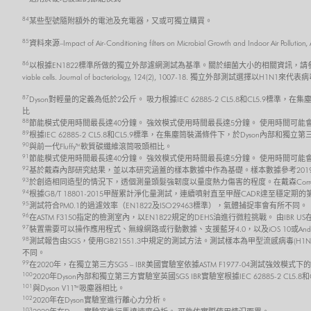
84
某些型號隨附額外的電池及充電器，又或可獨立購買。
85
資料來源–Impact of Air-Conditioning filters on Microbial Growth and 
86
以根據EN1822標準所做的獨立外部濾網測試為基準。關於細菌大小的相關資訊，請參考 Robertson, J., Gomersall,
viable cells. Journal of bacteriology, 124(2), 1007-18. 獨立外部測試選擇以H1N1來代
87
Dyson對輕量的定義為低於2公斤。 吸力根據IEC 62885-2 CL5.8和CL5.9
比
88
節能模式使用時間最長達40分鐘。 強效模式使用時間最長達5分鐘。 使用時間可
89
根據IEC 62885-2 CL5.8和CL5.9標準，在集塵筒裝滿條件下，於Dyson內部
90
與前一代Fluffy™軟質碳纖維滾筒吸頭相比。
91
節能模式使用時間最長達40分鐘。 強效模式使用時間最長達5分鐘。 使用時間可
92
基於戴森內部研究結果，並以本研究涵蓋的樣本數據中作為基礎。樣本數據參考2019
93
於創造相同造型的情況下，透個測量頭髮強韌度以量度熱力傷害的程度。在戴森Corral
94
根據GB/T 18801-2015甲醛累計淨化量測試，連續噴射直至甲醛CADR達至穩
95
測試符合PM0.1的過濾效率（EN1822及ISO29463標準），氣體捕捉率會有所不同。
96
在ASTM F3150指定的檢測室內，以EN1822規定的DEHS油進行微粒挑戰。 由IBR
97
裝置需要可以操作應用程式、無線網路或行動數據、支援藍牙4.0，以及iOS 10或And
98
測試報告由SGS，使用GB21551.3中規定的測試方法。測試樣本為甲型流感病毒(H1N
不同。
99
在2020年，在獨立第三方SGS – IBR美國實驗室依據ASTM F1977-04測試強效模式
100
2020年Dyson內部和獨立第三方實驗室英國SGS IBR實驗室根據IEC 62885-2 C
101
與Dyson V11™吸塵器相比。
102
2020年在Dyson實驗室進行離心力分析。
103