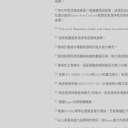
送費。
22
淨化甲型流感病毒及T7噬菌體測試結果。該測試由
化器功能的Dyson Pure Cool Link智慧空氣
差異。
23
Hulin et al, Respiratory health and indoor air polluta
24
這款吸塵器無須清洗或替換濾網。
25
適用於裝設非電動吸頭時的強大吸力模式。
26
測試結果與其他戴森無線吸塵器比較。吸力測試根據 IEC
27
適用於正常模式，搭配電動吸頭時最長可達25分鐘
28
依據 IEC 62885-2 CL5.8和CL5.9的靈活
29
過濾系統依據 ASTM F1977-04，以強效吸力模式
30
所述使用時間是用模式1的吸力，而且使用非電動
31
根據Dyson內部軟體模擬 。
32
根據EN1822標準在實驗室進行測試，空氣傳播粒子小
33
以上是最高風力設置時的情況。經Dyson進行內部測試