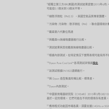
9
經獨立第三方IBR(美國)的測試結果證實(2015年6月)
可能從0.1微米到10微米不等。
10
細懸浮微粒（PM2.5），英國空氣品質專家團體。
11
污染物 :污染物：懸浮微粒（PM），聯合國環境計劃 http://www.une
12
戴森第六代數位馬達
13
與戴森V6無線吸塵器進行比較。
14
測試結果與其他戴森無線吸塵器比較。
15
根據內部測試，在特定情況下實際表現可能有所不
16
Dyson Pure Cool Link™ 各項測試詳情請
按此
17
該測試根據EN1822濾網進行。
18
與 Dyson 造型集風吹嘴比較，標準差。
19
Dyson內部測試。
20
中國家用電器研究院（CHEARI）2015年3月GB21
基於一定的環境。 它們可能在不同的環境存有差異。
21
應用程式功能因市場各異，須要支援2.4GHz or 5