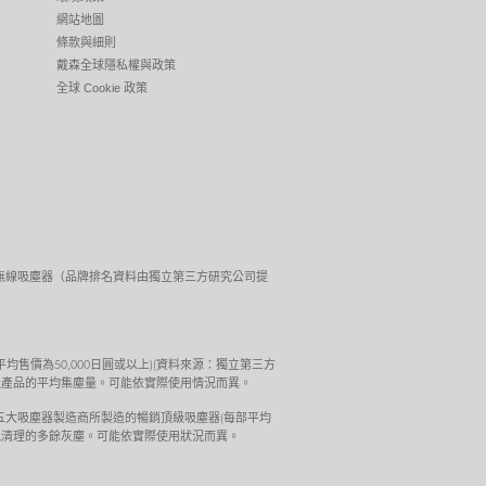
網站地圖
條款與細則
戴森全球隱私權與政策
全球 Cookie 政策
佳性能表現的無線吸塵器（品牌排名資料由獨立第三方研究公司提
每部平均售價為50,000日圓或以上)(資料來源：獨立第三方
最佳產品的平均集塵量。可能依實際使用情況而異。
國)的測試結果。由日本前五大吸塵器製造商所製造的暢銷頂級吸塵器(每部平均
未能清理的多餘灰塵。可能依實際使用狀況而異。