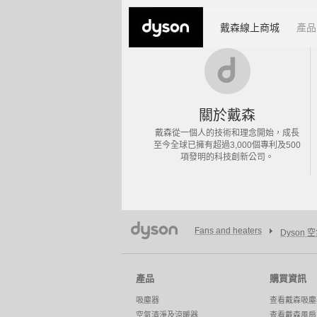
戴森線上商城
產品
關於戴森
戴森從一個人的技術和理念開始，成長
至今全球已擁有超過3,000個專利及500
項發明的科技創新公司。
Fans and heaters
Dyson
產品
購買資訊
吸塵器
查看戴森吸塵
空氣清淨及涼暖器
查看戴森風扇