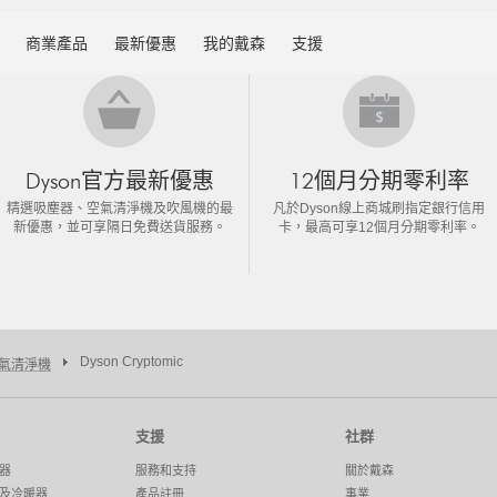
商業產品
最新優惠
我的戴森
支援
Dyson官方最新優惠
12個月分期零利率
精選吸塵器、空氣清淨機及吹風機的最
凡於Dyson線上商城刷指定銀行信用
新優惠，並可享隔日免費送貨服務。
卡，最高可享12個月分期零利率。
Dyson Cryptomic
 空氣清淨機
支援
社群
器
服務和支持
關於戴森
及冷暖器
產品註冊
事業