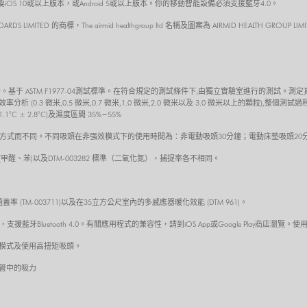
 10或以上版本，或Android 5或以上版本。你的移動智能設備必須支援藍牙4.0。
NDARDS LIMITED 的商標，The airmid healthgroup ltd 名稱及圖案為 AIRMID HEALTH GROUP 
術。基于 ASTM F1977-04測試標準。在符合規定的測試條件下,由獨立實驗室進行的測試。
 (0.3 微米,0.5 微米,0.7 微米,1.0 微米,2.0 微米以及 3.0 微米以上的顆粒),
 ± 2.8°C)及濕度區間 35%−55%
方式而不同。不同吸頭在非强效模式下的使用時間為：非電動吸頭30分鐘；電動床墊吸頭20
801 (甲醛、苯)以及DTM-003282 標準（二氧化氮），捕捉率各不相同。
率 (TM-003711)以及在35立方公尺室內的多感應器暖化效能 (DTM 961)。
牙Bluetooth 4.0。有關應用程式的兼容性，請到iOS App或Google Play商店瀏
模式及使用高扭矩吸頭。
延長管中的吸力