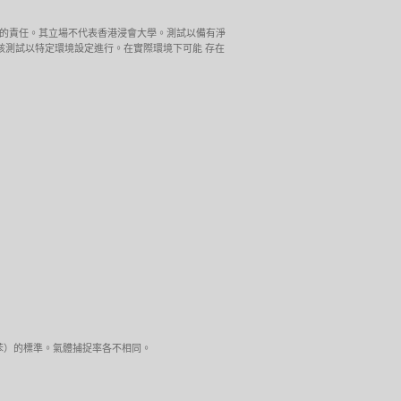
伸的責任。其立場不代表香港浸會大學。測試以備有淨
式進行請注意該測試以特定環境設定進行。在實際環境下可能 存在
甲醛及苯）的標準。氣體捕捉率各不相同。