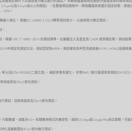
獨立實驗室在具體測試條件下以強效吸力模式進行的測試。 判斷吸塵器系統初始部分過濾效率的標
、1.0 μm、2.0 μm以及3.0 μm或以上的微粒）。在整個測試過程中，將吸塵器系統置於固定
 – 55%。
吸塵機器人相比。 根據IEC 62885-2 CL5.8標準測試吸力。 以強效吸力模式測試。
測試。
 GB / T 18801-2015 的測試標準，在連續注入及直至其 CADR 達到穩定期。測
.32010中規定的測試方法，測試型號為HP06。測試樣本為甲型流感病毒(H1N1, H3N2)及腸病
醛、苯)以及DTM-003282(二氧化氮)。 捕捉率會有變化。 針對PM0.1進行過濾效率測試(EN1822)
熱效能則在35m3室內測試。
進行測試，加熱效能則在35m3室內測試。
數據、或藍牙4.0。有關應用程式的兼容性，請到iOS App或Google Play商店瀏覽。
吹送與淨化涵蓋範圍在81m3室內進行測試。