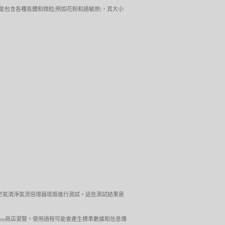
圍的空氣可能包含各種氣體和微粒(例如花粉和過敏原)，其大小
Link智慧空氣清淨氣流倍增器塔扇進行測試。這些測試結果是
le Play商店瀏覽。使用過程可能會產生標準數據和信息傳