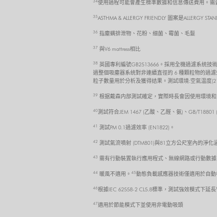
34
使用過程可能會產生標準數據和信息傳送費用。需要iOS
35
ASTHMA & ALLERGY FRIENDLY 圖案是ALLERGY STA
36
指塵螨排泄物、花粉、细菌、霉菌、毛髮
37
與V6 mattress相比
38
英國專利編號GB2513666。採用全機過濾系统技
過整個吸塵器系统對非連續直徑的 6 種顆粒物的過濾效率分析
粒子數量用於分析及獲得结果。測試環境:空氣温度(21.1°C
39
根据戴森内部測試確定，實際時長會因使用環境和
40
測試符合JEM 1467 (乙酸、乙醛、氨)、GB/T18
41
測試PM 0.1過濾效率 (EN1822)。
42
測試氣流噴射 (DTM801)與81立方公尺室內的淨化涵蓋
43
需有行動裝置執行應用程式、無線網路或行動數據，支援藍
44
45
暖風不適用。
動態負載感應器技術僅適用於自動
46
根據IEC 62558-2 CL5.8標準，測試強效模式下
47
適用於節能模式下並使用非電動吸頭