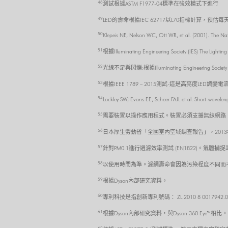
48
測試根據ASTM F1977-04標準在強效模式下進行
49
LED的壽命根據IEC 62717以L70指標計算，
50
Klepeis NE, Nelson WC, Ott WR, et al. (2001). The Nat
51
根據Illuminating Engineering Society (IES) The 
52
光線不足與閃爍:根據Illuminating Engineering Society
53
根據IEEE 1789 – 2015測試-這是高亮度LE
54
Lockley SW; Evans EE; Scheer FAJL et al. Short-waveleng
55
需要裝置以操作應用程式。裝置必須支援無線網路、行動
56
日本厚生勞動省「全國室內空域調查報告」，201
57
針對PM0.1進行過濾效率測試 (EN1822)。氣體捕
58
以使用時間為準。濾網壽命會因為污染程度不同而
59
根據Dyson內部研究資料。
60
專利科技是指創新專利號碼： ZL 2010 8 0017942.0
61
根據Dyson內部研究資料，與Dyson 360 Eye™相比。