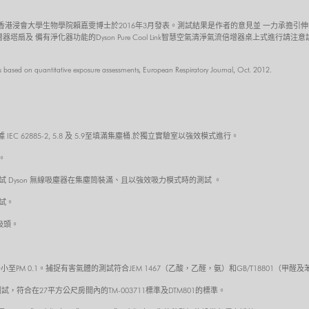
香港浸會大學生物學院賴嘉雯博士於2016年3月發表。測試結果是作者的意見並 一力承擔引
清淨氣流倍增器塔扇及 備有淨化器功能的Dyson Pure Cool Link智慧空氣清淨氣流倍增器桌上
nts based on quantitative exposure assessments, European Respiratory Journal, Oct. 2012.
 62885-2, 5.8 及 5.9至填滿集塵桶.於獨立實驗室以強效模式進行。
。
接口，來測試 Dyson 無線吸塵器在集塵筒裝滿、且以強效吸力模式時的測試 。
測試。
吸頭。
至PM 0.1。捕捉有害氣體的測試符合JEM 1467（乙酸，乙醛，氨）和GB/T18801（
，符合在27平方公尺房間內的TM-003711標準及DTM801的標準。