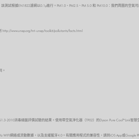
。該測試根據EN1822濾網以0.1µ進行。PM1.0、PM2.5、PM 5.0 和 PM10.0：我們周
p.org/tnt-unep/toolkit/pollutants/facts.html
同。
551.3-2010消毒細菌評價試驗的結果。使用帶空氣淨化器（TP02）的Dyson Pure Cool™
GHz WIFI網絡或流動數據，以及支緩藍牙4.0。有關應用程式的兼容性，請到iOS App或Goog