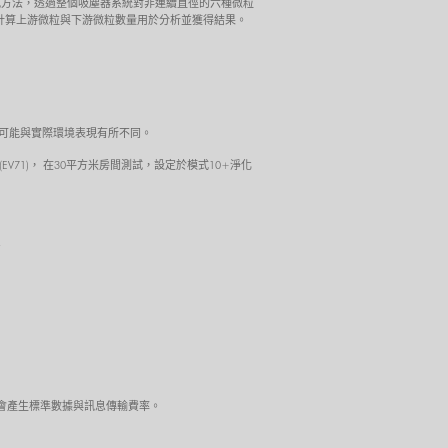
準測試方法，透過整個吸塵器系統對非連續直徑的六種微粒
狀態，透過計算上游微粒與下游微粒數量用於分析並獲得結果。
試結果可能與實際環境表現有所不同。
毒(EV71)， 在30平方米房間測試，設定於模式10+淨化
。
可能會產生標準數據與訊息傳輸費率。