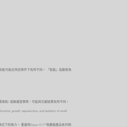
測試，實際效能可能在特定條件下有所不同。 「智能」指動態負
於空調設備的實際性能和/ 或實際環境和/ 或維護習慣等，可能與文獻結果有所不同。
th, reproduction, and isolation of small
模式下的吸力。 重量與Dyson V11™吸塵器產品系列相