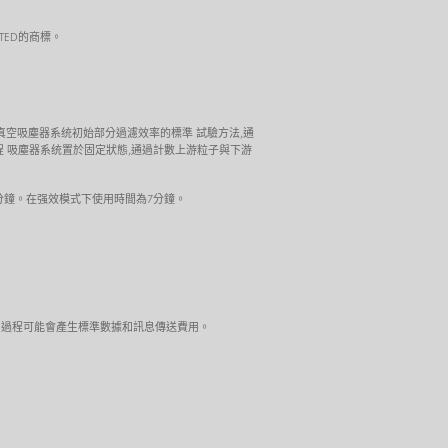
LIMITED的商標。
測定真空吸塵器系统初始部分過濾效率的標準 試驗方法,通
整個測試過程 吸塵器系统置於固定狀態,通過計數上游粒子與下游
分鐘。在强效模式下使用時間為7分鐘。
覽。使用過程可能會產生標準數據和訊息傳送費用。