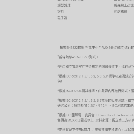
頭髮護理
戴森線上商城
燈具
何處購買
乾手器
1
根據EN1822標準(空氣中小至PM0.1懸浮微粒)進行
2
戴森內部ASTM F1977測試。
3
經由獨立實驗室在符合規定的測試條件下，進行ASTM F
4
根據IEC 60312-1 5.1, 5.2, 5.3, 
供）
5
根據TM-002234測試標準，由戴森內部進行測
6
根據IEC 60312-1 5.1, 5.2, 5.3標
研究公司；資料時間：2014年12月)。IEC測
7
根據IEC(國際電工委員會，International Electro
售價為50,000日圓或以上)(資料來源：獨立第三
8
正常狀況下使用6個月~1年後建議更換濾心，以保