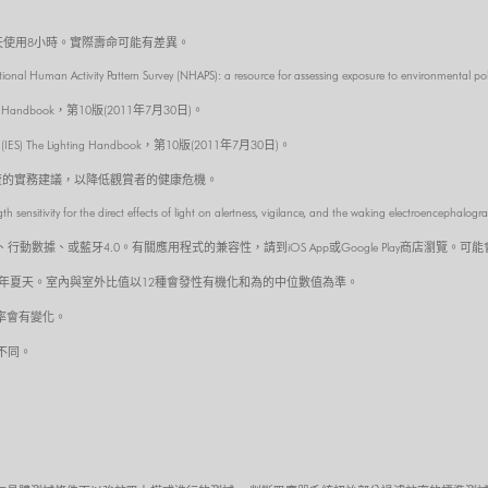
預估每天使用8小時。實際壽命可能有差異。
ional Human Activity Pattern Survey (NHAPS): a resource for assessing exposure to environmental po
Lighting Handbook，第10版(2011年7月30日)。
 (IES) The Lighting Handbook，第10版(2011年7月30日)。
D調變電流的實務建議，以降低觀賞者的健康危機。
th sensitivity for the direct effects of light on alertness, vigilance, and the waking electroencepha
數據、或藍牙4.0。有關應用程式的兼容性，請到iOS App或Google Play商店瀏覽。
3年夏天。室內與室外比值以12種會發性有機化和為的中位數值為準。
捉率會有變化。
不同。