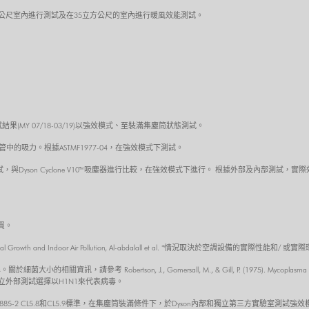
公尺室內進行測試及在35立方公尺的室內進行暖風效能測試。
內部測試結果(MY 07/18-03/19)以強效模式、至裝滿集塵筒狀態測試。
延長管中的吸力。根據ASTMF1977-04，在強效模式下測試。
吸頭吸力測試，與Dyson Cyclone V10™吸塵器進行比較，在強效模式下進行。 根據外部及內部
買。
 on Microbial Growth and Indoor Air Pollution, Al-abdalall et al. *情況取決
 Robertson, J., Gomersall, M., & Gill, P. (1975). Mycoplasma hominis: grow
), 1007-18. 獨立外部測試選擇以H1N1來代表病毒。
2885-2 CL5.8和CL5.9標準，在集塵筒裝滿條件下，於Dyson內部和獨立第三方實驗室測試強效