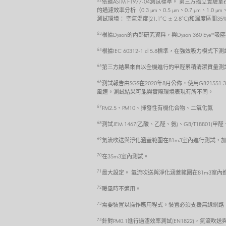
62
依據ASTM F1977-04測試標準。 第三方
的過濾效率分析（0.3 μm、0.5 μm、0.7 μm
測試環境： 空氣溫度(21.1°C ± 2.8°C)和濕度區間35%
63
根據Dyson的內部研究資料，與Dyson 360 Eye™
64
根據IEC 60312-1 cl 5.8標準，在強效吸力模式下
65
第三方結果來自以全機進行的甲醛累積清潔質量測試，根據
66
測試報告由SGS在2020年8月公佈，使用GB21551
風速。測試結果可能與實際環境表現有所不同。
67
PM2.5、PM10、揮發性有機化合物、二氧化氮
68
測試JEM 1467(乙酸、乙醛、氨)、GB/T18801(甲
69
氣流吹送與淨化涵蓋範圍在81m3室內進行測試，加
70
在35m3室內測試。
71
最大設定。 氣流吹送與淨化涵蓋範圍在81m3室內
72
暖風時不適用。
73
需要裝置以操作應用程式。裝置必須支援無線網路、行動
74
針對PM0.1進行過濾效率測試(EN1822)，氣流