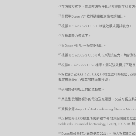
75
在強效模式下，氣流吹送與淨化涵蓋範圍在81立方
76
與標準Dyson V8™ 軟質碳纖維滾筒吸頭相比。
77
根據 IEC 62885-2 CL 5.11以強效模式測試吸力。
78
在標準吸力模式下。
79
與Dyson V8 Fluffy 吸塵器相比。
80
根據 IEC 62885-2 CL 5.8 和 5.9測試吸力，
81
根據IEC 62558-2 CL5.8標準，測試強效模式下
82
根據IEC 62885-2 CL 5.8及5.9標準進行
載感應器及LCD螢幕即時顯示技術。
83
適用於硬地板上的節能模式。
84
某些型號隨附額外的電池及充電器，又或可獨立購
85
資料來源–Impact of Air-Conditioning filters
86
以根據EN1822標準所做的獨立外部濾網測試為基準。關於細菌大小的相關資訊，請參考
viable cells. Journal of bacteriology, 124(2
87
Dyson對輕量的定義為低於2公斤。 吸力根據IEC 6