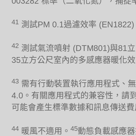
003282 標準（二氧化氮），捕
41
測試PM 0.1過濾效率 (EN1822
42
測試氣流噴射 (DTM801)與81
35立方公尺室內的多感應器暖化效能 (
43
需有行動裝置執行應用程式、無線網
4.0。有關應用程式的兼容性，請到iO
可能會產生標準數據和訊息傳送費
44
45
暖風不適用。
動態負載感應器