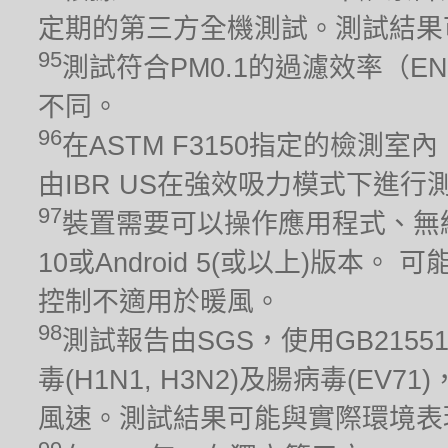
定期的第三方全機測試。測試結果
95
測試符合PM0.1的過濾效率（EN
不同。
96
在ASTM F3150指定的檢測室
由IBR US在強效吸力模式下進行測
97
裝置需要可以操作應用程式、無線
10或Android 5(或以上)版
控制不適用於暖風。
98
測試報告由SGS，使用GB215
毒(H1N1, H3N2)及腸病毒(EV
風速。測試結果可能與實際環境表