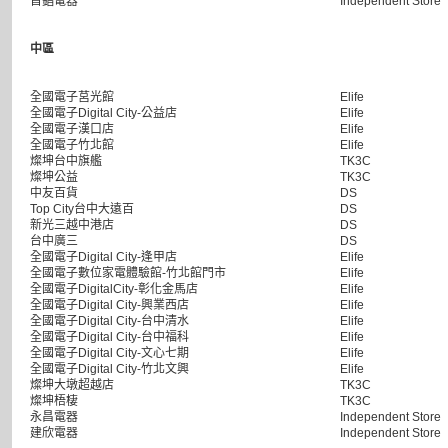
首錩電器
Independent Store
中區
全國電子莒光館
Elife
全國電子Digital City-公益店
Elife
全國電子漢口店
Elife
全國電子竹北館
Elife
燦坤台中旗艦
TK3C
燦坤公益
TK3C
中友百貨
DS
Top City台中大遠百
DS
新光三越中港店
DS
台中廣三
DS
全國電子Digital City-逢甲店
Elife
全國電子數位家電體驗館-竹北館門市
Elife
全國電子DigitalCity-彰化金馬店
Elife
全國電子Digital City-興業西店
Elife
全國電子Digital City-台中清水
Elife
全國電子Digital City-台中福科
Elife
全國電子Digital City-文心七期
Elife
全國電子Digital City-竹北文興
Elife
燦坤大墩超越店
TK3C
燦坤梧棲
TK3C
永昌電器
Independent Store
建欣電器
Independent Store