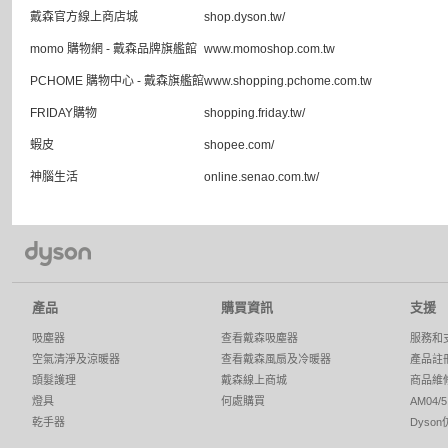
戴森官方線上商店城
shop.dyson.tw/
momo 購物網 - 戴森品牌旗艦館
www.momoshop.com.tw
PCHOME 購物中心 - 戴森旗艦館
www.shopping.pchome.com.tw
FRIDAY購物
shopping.friday.tw/
蝦皮
shopee.com/
神腦生活
online.senao.com.tw/
產品
購買資訊
支援
吸塵器
查看戴森吸塵器
服務和
空氣清淨及涼暖器
查看戴森風扇及冷暖器
產品註
頭髮護理
戴森線上商城
商品維
燈具
何處購買
AM04
乾手器
Dyso