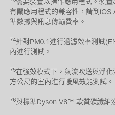
需要裝置以操作應用程式。裝置
有關應用程式的兼容性，請到iOS Ap
準數據與訊息傳輸費率。
74
針對PM0.1進行過濾效率測試(E
內進行測試。
75
在強效模式下，氣流吹送與淨化涵
方公尺的室內進行暖風效能測試。
76
與標準Dyson V8™ 軟質碳纖