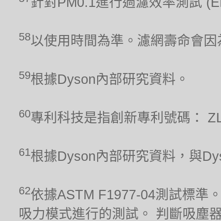
針對PM0.1進行過濾效率測試 (
58
以使用時間為準。濾網壽命會因
59
根據Dyson內部研究資料。
60
專利科技是指創新專利號碼： ZL 201
61
根據Dyson內部研究資料，與Dyso
62
依據ASTM F1977-04測
吸力模式進行的測試。 判斷吸塵