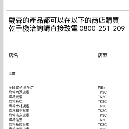
戴森的產品都可以在以下的商店購買
乾手機洽詢請直接致電 0800-251-209
店名
店型
北區
全國電子 新生店
Elife
燦坤內湖旗艦
TK3C
燦坤光復
TK3C
燦坤板橋
TK3C
燦坤士林旗艦
TK3C
燦坤和平旗艦
TK3C
燦坤南京旗艦
TK3C
燦坤信義
TK3C
燦坤基隆旗艦
TK3C