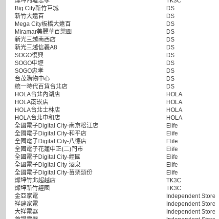
燦坤內壢忠孝
TK3C
Big City新竹巨城
DS
新竹大遠百
DS
Mega City板橋大遠百
DS
Miramar美麗華百樂園
DS
新光三越南西店
DS
新光三越信義A8
DS
SOGO復興
DS
SOGO中壢
DS
SOGO忠孝
DS
台茂購物中心
DS
統一時代百貨台北店
DS
HOLA台北內湖店
HOLA
HOLA南崁店
HOLA
HOLA台北士林店
HOLA
HOLA台北中和店
HOLA
全國電子Digital City-南京松江店
Elife
全國電子Digital City-和平店
Elife
全國電子Digital City-八德店
Elife
全國電子花蓮中正(二)門市
Elife
全國電子Digital City-經國
Elife
全國電子Digital City-酒泉
Elife
全國電子Digital City-苗栗頭份
Elife
燦坤竹北超越店
TK3C
燦坤新竹經國
TK3C
金亞家電
Independent Store
祥建家電
Independent Store
大祥電器
Independent Store