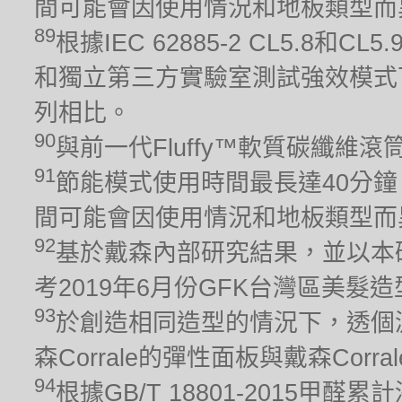
間可能會因使用情況和地板類型而
89
根據IEC 62885-2 CL5.8
和獨立第三方實驗室測試強效模式下
列相比。
90
與前一代Fluffy™軟質碳纖維
91
節能模式使用時間最長達40分鐘
間可能會因使用情況和地板類型而
92
基於戴森內部研究結果，並以本
考2019年6月份GFK台灣區美髮
93
於創造相同造型的情況下，透個
森Corrale的彈性面板與戴森Cor
94
根據GB/T 18801-2015