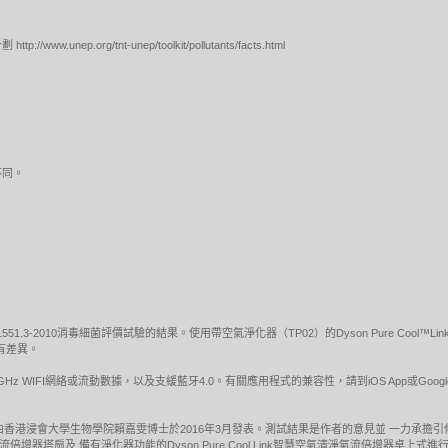
nep.org/tnt-unep/toolkit/pollutants/facts.html
不同。
1551.3-2010消毒細菌評價試驗的結果。使用帶空氣淨化器（TP02）的Dyson Pure Co
有差異。
5GHz WIFI網絡或流動數據，以及支緩藍牙4.0。有關應用程式的兼容性，請到iOS App或Goo
由香港浸會大學生物學院賴嘉雯博士於2016年3月發表。測試結果是作者的意見並 一力承擔
空氣清淨氣流倍增器塔扇及 備有淨化器功能的Dyson Pure Cool Link智慧空氣清淨氣流倍增