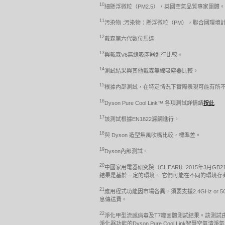
10
細懸浮微粒（PM2.5），英國空氣品質專家團體。
11
污染物 :污染物：懸浮微粒（PM），聯合國環境計劃 http://www.u
12
戴森第六代數位馬達
13
與戴森V6無線吸塵器進行比較。
14
測試結果與其他戴森無線吸塵器比較。
15
根據內部測試，在特定情況下實際表現可能有所
16
Dyson Pure Cool Link™ 各項測試詳情請
按此
17
該測試根據EN1822濾網進行。
18
與 Dyson 造型集風吹嘴比較，標準差。
19
Dyson內部測試。
20
中國家用電器研究院（CHEARI）2015年3月GB2
結果是基於一定的環境。 它們可能在不同的環境存
21
應用程式功能因市場各異，須要支援2.4GHz or 
息傳送費。
22
淨化甲型流感病毒及T7噬菌體測試結果。該測試
淨化器功能的Dyson Pure Cool Link智慧