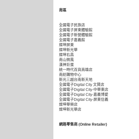
南區
全國電子民族店
全國電子屏東體驗館
全國電子新營體驗館
全國電子嘉義館
燦坤屏東
燦坤新光華
燦坤右昌
南山微風
漢神巨蛋
統一時代百貨高雄店
南紡購物中心
新光三越台南新天地
全國電子Digital City 文賢店
全國電子Digital City-中華東店
全國電子Digital City-嘉義博愛
全國電子Digital City-屏東信義
燦坤華榮店
燦坤新光華店
網路零售商 (Online Retailer)