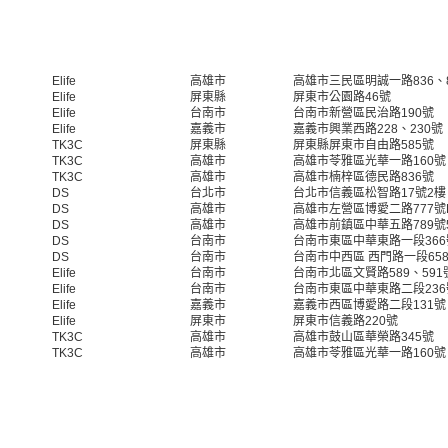
Elife
高雄市
高雄市三民區明誠一路836、8
Elife
屏東縣
屏東市公園路46號
Elife
台南市
台南市新營區民治路190號
Elife
嘉義市
嘉義市興業西路228、230號
TK3C
屏東縣
屏東縣屏東市自由路585號
TK3C
高雄市
高雄市苓雅區光華一路160號
TK3C
高雄市
高雄市楠梓區德民路836號
DS
台北市
台北市信義區松智路17號2樓
DS
高雄市
高雄市左營區博愛二路777號
DS
高雄市
高雄市前鎮區中華五路789號
DS
台南市
台南市東區中華東路一段366
DS
台南市
台南市中西區 西門路一段658
Elife
台南市
台南市北區文賢路589、591
Elife
台南市
台南市東區中華東路二段236
Elife
嘉義市
嘉義市西區博愛路二段131號
Elife
屏東市
屏東市信義路220號
TK3C
高雄市
高雄市鼓山區華榮路345號
TK3C
高雄市
高雄市苓雅區光華一路160號