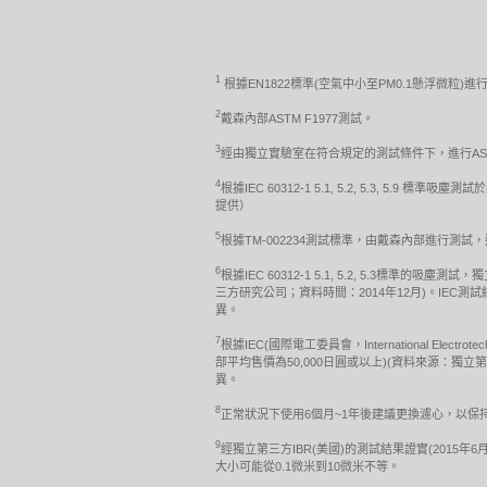
1
根據EN1822標準(空氣中小至PM0.1懸浮微粒)進
2
戴森內部ASTM F1977測試。
3
經由獨立實驗室在符合規定的測試條件下，進行ASTM 
4
根據IEC 60312-1 5.1, 5.2, 5.3,
提供）
5
根據TM-002234測試標準，由戴森內部進行測
6
根據IEC 60312-1 5.1, 5.2, 5.3
三方研究公司；資料時間：2014年12月)。I
異。
7
根據IEC(國際電工委員會，International Electr
部平均售價為50,000日圓或以上)(資料來源：
異。
8
正常狀況下使用6個月~1年後建議更換濾心，以
9
經獨立第三方IBR(美國)的測試結果證實(2015年6月
大小可能從0.1微米到10微米不等。