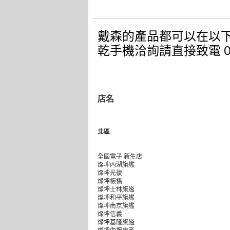
戴森的產品都可以在以
乾手機洽詢請直接致電 080
店名
北區
全國電子 新生店
燦坤內湖旗艦
燦坤光復
燦坤板橋
燦坤士林旗艦
燦坤和平旗艦
燦坤南京旗艦
燦坤信義
燦坤基隆旗艦