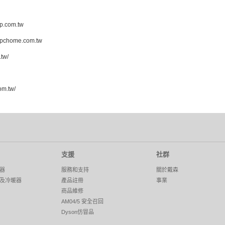
.com.tw
pchome.com.tw
.tw/
om.tw/
支援
社群
器
服務和支持
關於戴森
及冷暖器
產品註冊
事業
商品維修
AM04/5 安全召回
Dyson仿冒品