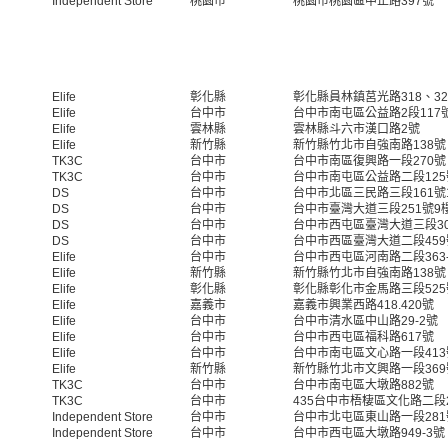
Independent Store
桃園市
桃園市桃園區中正路397號
Elife
彰化縣
彰化縣員林鎮莒光路318、32
Elife
台中市
台中市南屯區公益路2段117
Elife
雲林縣
雲林縣斗六市漢口路2號
Elife
新竹縣
新竹縣竹北市自強南路138號
TK3C
台中市
台中市南區復興路一段270號
TK3C
台中市
台中市南屯區公益路二段125
DS
台中市
台中市北區三民路三段161號1
DS
台中市
台中市臺灣大道三段251號9
DS
台中市
台中市西屯區臺灣大道三段30
DS
台中市
台中市西區臺灣大道二段459
Elife
台中市
台中市西屯區河南路二段363-
Elife
新竹縣
新竹縣竹北市自強南路138號
Elife
彰化縣
彰化縣彰化市金馬路三段525
Elife
嘉義市
嘉義市興業西路418.420號
Elife
台中市
台中市清水區中山路29-2號
Elife
台中市
台中市西屯區福科路617號
Elife
台中市
台中市南屯區文心路一段413
Elife
新竹縣
新竹縣竹北市文興路一段369
TK3C
台中市
台中市南屯區大墩路882號
TK3C
台中市
435台中市梧棲區文化路二段2
Independent Store
台中市
台中市北屯區東山路一段281
Independent Store
台中市
台中市西屯區大墩路949-3號