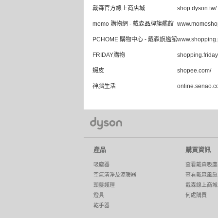
戴森官方線上商店城
shop.dyson.tw/
momo 購物網 - 戴森品牌旗艦館
www.momoshop
PCHOME 購物中心 - 戴森旗艦館
www.shopping.
FRIDAY購物
shopping.friday
蝦皮
shopee.com/
神腦生活
online.senao.c
產品
購買資訊
吸塵器
查看戴森吸塵
空氣清淨及涼暖器
查看戴森風扇
頭髮護理
戴森線上商城
燈具
何處購買
乾手器