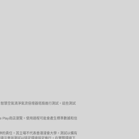
ol™Link智慧空氣清淨氣流倍增器塔扇進行測試。這些測試
gle Play商店瀏覽。使用過程可能會產生標準數據和信
引伸的責任。其立場不代表香港浸會大學。測試以備有
器桌上式進行請注意該測試以特定環境設定進行。在實際環境下