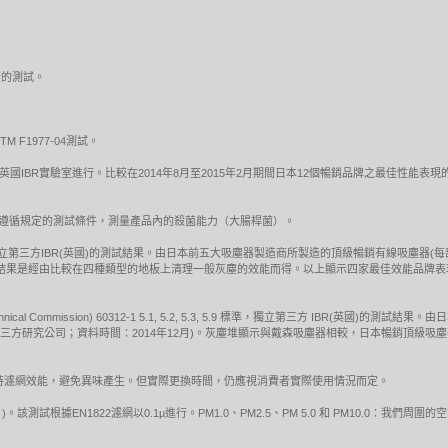
行的測試。
F1977-04測試。
 5.9 標準吸塵測試於英國IBR實驗室進行。比較在2014年8月至2015年2月期間日本12個暢銷品牌之
試，遵循規定的測試條件，測量產品內的殺菌能力（大腸桿菌）。
標準的吸塵測試，獨立第三方IBR(英國)的測試結果。由日本前五大吸塵器製造商所製造的頂級暢銷有線吸塵器
EC測試結果是經由比較在四種類型的地板上清理一般灰塵的效能而得。以上顯示四家最佳效能品
otechnical Commission) 60312-1 5.1, 5.2, 5.3, 5.9 標準，獨立第三方 IBR
獨立第三方研究公司；資料時間：2014年12月)。灰塵堆顯示與戴森吸塵器相較，日本暢銷頂級
保持濾網效能，避免異味產生。但實際更換時間，仍應視消費者實際使用情況而定。
)。該測試根據EN1822濾網以0.1µ進行。PM1.0、PM2.5、PM 5.0 和 PM10.0：我