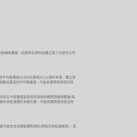
最佳性能表現的無線吸塵器（品牌排名資料由獨立第三方研究公司
(每部平均售價為50,000日圓或以上)(資料來源：獨立第
牌表現最佳產品的平均集塵量。可能依實際使用情況而
(英國)的測試結果。由日本前五大吸塵器製造商所製造的暢銷頂級吸塵器(每
吸塵器所未能清理的多餘灰塵。可能依實際使用狀況而
們周圍的空氣可能包含各種氣體和微粒(例如花粉和過敏原)，其