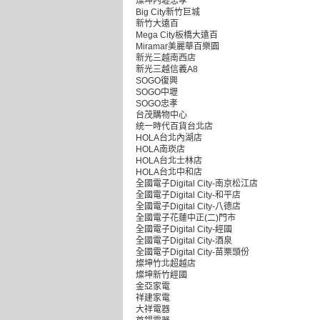
燦坤內壢忠孝
Big City新竹巨城
新竹大遠百
Mega City板橋大遠百
Miramar美麗華百樂園
新光三越南西店
新光三越信義A8
SOGO復興
SOGO中壢
SOGO忠孝
台茂購物中心
統一時代百貨台北店
HOLA台北內湖店
HOLA南崁店
HOLA台北士林店
HOLA台北中和店
全國電子Digital City-南京松江店
全國電子Digital City-和平店
全國電子Digital City-八德店
全國電子花蓮中正(二)門市
全國電子Digital City-經國
全國電子Digital City-酒泉
全國電子Digital City-苗栗頭份
燦坤竹北超越店
燦坤新竹經國
金亞家電
祥建家電
大祥電器