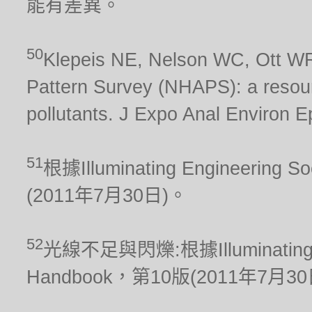
能有差異。
50
Klepeis NE, Nelson WC, Ott WR,
Pattern Survey (NHAPS): a resour
pollutants. J Expo Anal Environ E
51
根據Illuminating Engineering S
(2011年7月30日)。
52
光線不足與閃爍:根據Illuminating Engi
Handbook，第10版(2011年7月3