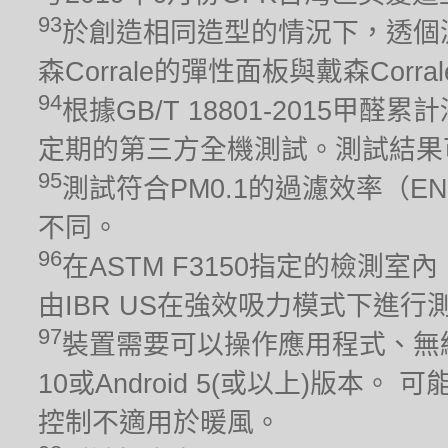
93
於創造相同造型的情況下，透個
森Corrale的彈性面板與戴森Cor
94
根據GB/T 18801-2015
定期的第三方全機測試。測試結果
95
測試符合PM0.1的過濾效率（EN
不同。
96
在ASTM F3150指定的檢測室
由IBR US在強效吸力模式下進行測
97
裝置需要可以操作應用程式、無線
10或Android 5(或以上)版
控制不適用於暖風。