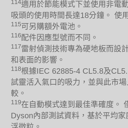
114
適用於節能模式下並使用非電動
吸頭的使用時間長達18分鐘。 
115
可另購額外電池。
116
配件因應型號而不同。
117
雷射偵測技術專為硬地板而設計
和表面的影響。
118
根據IEC 62885-4 CL5.
試靈活入氣口的吸力，並與此市場
較。
119
在自動模式達到最佳準確度。 
Dyson內部測試資料，基於平均家
浮微粒。