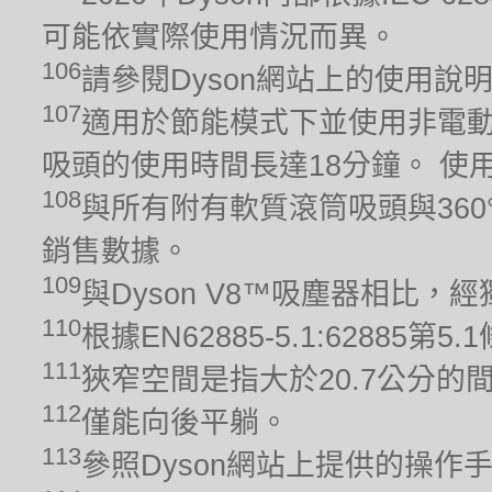
可能依實際使用情況而異。
106
請參閱Dyson網站上的使用說
107
適用於節能模式下並使用非電動
吸頭的使用時間長達18分鐘。 
108
與所有附有軟質滾筒吸頭與360
銷售數據。
109
與Dyson V8™吸塵器相比
110
根據EN62885-5.1:628
111
狹窄空間是指大於20.7公分的
112
僅能向後平躺。
113
參照Dyson網站上提供的操作