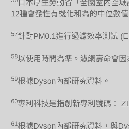
56
日本厚生勞動省「全國室內空域調
12種會發性有機化和為的中位數
57
針對PM0.1進行過濾效率測試 (
58
以使用時間為準。濾網壽命會因
59
根據Dyson內部研究資料。
60
專利科技是指創新專利號碼： ZL 201
61
根據Dyson內部研究資料，與Dyso