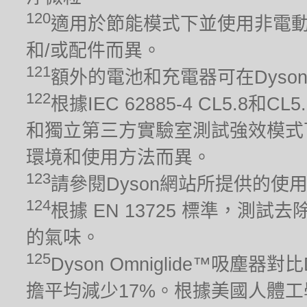
120
適用於節能模式下並使用非電動
和/或配件而異。
121
額外的電池和充電器可在Dyso
122
根據IEC 62885-4 CL5.8
和獨立第三方實驗室測試強效模式
環境和使用方法而異。
123
請參閱Dyson網站所提供的使
124
根據 EN 13725 標準，
的氣味。
125
Dyson Omniglide™吸塵
擔平均減少17%。根據美國人體工學