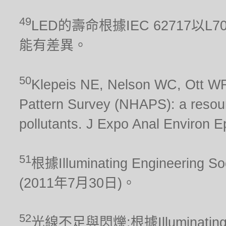
49
LED的壽命根據IEC 62717
能有差異。
50
Klepeis NE, Nelson WC, Ott WR,
Pattern Survey (NHAPS): a resour
pollutants. J Expo Anal Environ E
51
根據Illuminating Engineering S
(2011年7月30日)。
52
光線不足與閃爍:根據Illuminating Engi