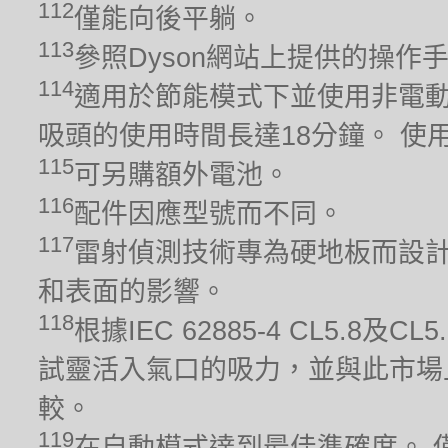
112
僅能向後平躺。
113
參照Dyson網站上提供的操作
114
適用於節能模式下並使用非電動
吸頭的使用時間長達18分鐘。 
115
可另購額外電池。
116
配件因應型號而不同。
117
雷射偵測技術專為硬地板而設計
和表面的影響。
118
根據IEC 62885-4 CL5.
試靈活入氣口的吸力，並與此市場
較。
119
在自動模式達到最佳準確度。 