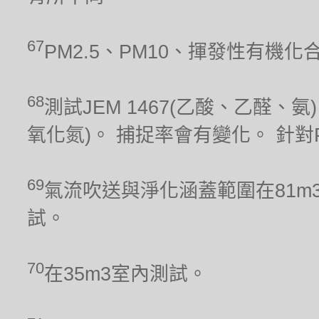
67
PM2.5、PM10、揮發性有機
68
測試JEM 1467(乙酸、乙醛、氨)、
氧化氮)。 捕捉率會有變化。 針對PM
69
氣流吹送與淨化涵蓋範圍在81m
試。
70
在35m3室內測試。