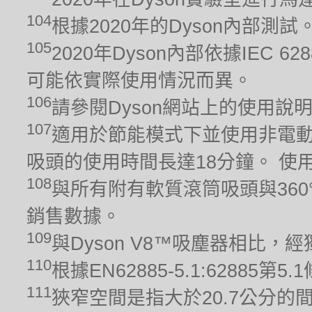
104
根據2020年的Dyson內部測
105
2020年Dyson內部依據IEC 6
可能依實際使用情況而異。
106
請參閱Dyson網站上的使用說
107
適用於節能模式下並使用非電動
吸頭的使用時間長達18分鐘。 
108
與所有附有軟質滾筒吸頭與360
銷售數據。
109
與Dyson V8™吸塵器相比
110
根據EN62885-5.1:628
111
狹窄空間是指大於20.7公分的