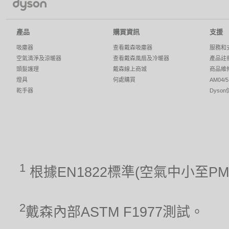
產品
購買資訊
支援
吸塵器
查看戴森吸塵器
服務和
空氣清淨及涼暖器
查看戴森風扇及冷暖器
產品註
頭髮護理
戴森線上商城
商品維
燈具
何處購買
AM04
乾手器
Dyso
1
根據EN1822標準(空氣中小至P
2
戴森內部ASTM F1977測試。