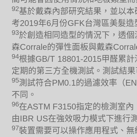
92
基於戴森內部研究結果，並以本
考2019年6月份GFK台灣區美髮
93
於創造相同造型的情況下，透個
森Corrale的彈性面板與戴森Cor
94
根據GB/T 18801-2015
定期的第三方全機測試。測試結果
95
測試符合PM0.1的過濾效率（EN
不同。
96
在ASTM F3150指定的檢測室
由IBR US在強效吸力模式下進行測
97
裝置需要可以操作應用程式、無線