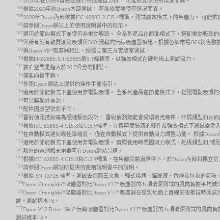
2020年在Dyson實驗室進行馬達速度分析。 可能依實際使用情況而異。
104
根據2020年的Dyson內部測試。 可能依實際使用情況而異。
105
2020年Dyson內部依據IEC 62885-2 Cl5.4標準，測試強效模式下的集塵力。 
106
請參閱Dyson網站上的使用說明書中的指示。
107
適用於節能模式下並使用非電動吸頭。 全系列產品在節能模式下，搭配電動吸頭的
108
與所有附有軟質滾筒吸頭與360°滑輪的無線吸塵器相比，根據各個市場GFK銷售數
109
與Dyson V8™吸塵器相比，經獨立第三方實驗室測試。
110
根據EN62885-5.1:62885第5.1條標準，以強效模式在硬地板上測試吸力。
111
狹窄空間是指大於20.7公分的間隙。
112
僅能向後平躺。
113
參照Dyson網站上提供的操作手冊指引。
114
適用於節能模式下並使用非電動吸頭。 全系列產品在節能模式下，搭配電動吸頭的
115
可另購額外電池。
116
配件因應型號而不同。
117
雷射偵測技術專為硬地板而設計。 雷射偵測效能會受環境光條件、碎屑類型和表面
118
根據IEC 62885-4 CL5.8及CL5.9標準，在集塵筒裝滿的條件及強效模式
119
在自動模式達到最佳準確度。 僅在自動模式下提供自動吸力調整功能。 根據Dyso
120
適用於節能模式下並使用非電動吸頭。 實際使用時間因吸力模式、地板類型和/或
121
額外的電池和充電器可在Dyson網站另購。
122
根據IEC 62885-4 CL5.8和CL5.9標準，在集塵筒裝滿條件下，於Dyso
123
請參閱Dyson網站所提供的使用說明書中的說明。
124
根據 EN 13725 標準，測試去除煎三文魚、韓式燒烤、貓尿液、香煙及垃圾的氣味
125
Dyson Omniglide™吸塵器對比Dyson V11™吸塵器的五項清潔測試的肌肉負擔平
126
Dyson Omniglide™吸塵器對比Dyson V11™吸塵器在硬質地面上直線前後推拉時
證。測試樣本18。
127
Dyson V12 Detect Slim™ 無線吸塵器對比Dyson V11™吸塵器的五項清潔測試的
測試樣本18。