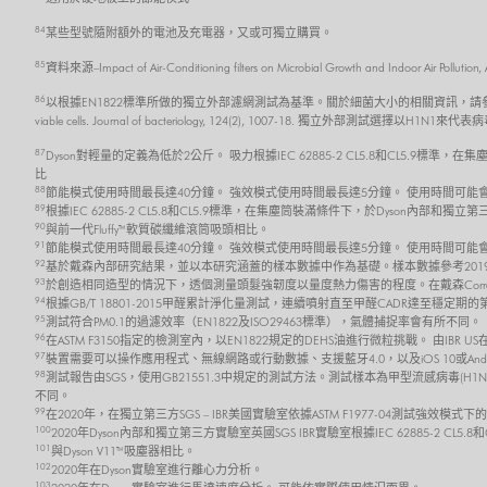
84
某些型號隨附額外的電池及充電器，又或可獨立購買。
85
資料來源–Impact of Air-Conditioning filters on Microbial Growth and 
86
以根據EN1822標準所做的獨立外部濾網測試為基準。關於細菌大小的相關資訊，請參考 Robertson, J., Gomersall,
viable cells. Journal of bacteriology, 124(2), 1007-18. 獨立外部測試選擇以H1N1來代
87
Dyson對輕量的定義為低於2公斤。 吸力根據IEC 62885-2 CL5.8和CL5.9
比
88
節能模式使用時間最長達40分鐘。 強效模式使用時間最長達5分鐘。 使用時間可
89
根據IEC 62885-2 CL5.8和CL5.9標準，在集塵筒裝滿條件下，於Dyson內部
90
與前一代Fluffy™軟質碳纖維滾筒吸頭相比。
91
節能模式使用時間最長達40分鐘。 強效模式使用時間最長達5分鐘。 使用時間可
92
基於戴森內部研究結果，並以本研究涵蓋的樣本數據中作為基礎。樣本數據參考2019
93
於創造相同造型的情況下，透個測量頭髮強韌度以量度熱力傷害的程度。在戴森Corral
94
根據GB/T 18801-2015甲醛累計淨化量測試，連續噴射直至甲醛CADR達至穩
95
測試符合PM0.1的過濾效率（EN1822及ISO29463標準），氣體捕捉率會有所不同。
96
在ASTM F3150指定的檢測室內，以EN1822規定的DEHS油進行微粒挑戰。 由IBR
97
裝置需要可以操作應用程式、無線網路或行動數據、支援藍牙4.0，以及iOS 10或And
98
測試報告由SGS，使用GB21551.3中規定的測試方法。測試樣本為甲型流感病毒(H1N
不同。
99
在2020年，在獨立第三方SGS – IBR美國實驗室依據ASTM F1977-04測試強效模式
100
2020年Dyson內部和獨立第三方實驗室英國SGS IBR實驗室根據IEC 62885-2 C
101
與Dyson V11™吸塵器相比。
102
2020年在Dyson實驗室進行離心力分析。
103