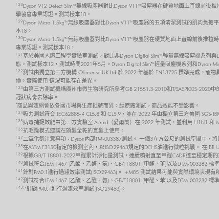
128
Dyson V12 Detect Slim™ 無線吸塵器對比Dyson V11™吸塵器在硬質地面上直線
學協會專業認證。測試樣本18。
129
Dyson Micro 1.5kg™ 無線吸塵器對比Dyson V11™吸塵器的五項清潔測試的肌肉
本18。
130
Dyson Micro 1.5kg™ 無線吸塵器對比Dyson V11™吸塵器在硬質地面上直線前後
專業認證。測試樣本18。
131
基於美國人體工程學實驗室測試，對比非Dyson Digital Slim™ 輕量無線吸塵機系
態。測試樣本12，測試時間2021年5月。Dyson Digital Slim™ 輕量吸塵機系列和Dyson 
132
測試由獨立第三方機構 Olfasense UK Ltd.於 2022 年基於 EN13725
價。實際使用 情況可能存在差異。
133
由第三方測試機構廣州市微生物研究所參考GB 21551.3-2010和T/SAEPI00
冠狀病毒去除率。
*
商品與濾網會依各國市場與生產批號而異。經原廠測試，商品效能不受影響。
134
吸力測試符合 IEC62885-4 CL5.8 和 CL5.9，並在 2022 年由獨立第三方美
135
病毒捕捉效能由第三方實驗室 Airmid（愛爾蘭）在 2022 年測試，並利用 H1N1 和
136
抗毛躁模式建議在頭髮全乾的直髮上使用。
137
二氧化氮注意事項 - Dyson內部TM-003387測試。 一個3立方公尺的測試空間中
138
在ASTM F3150指定的檢測室內，以ISO29463規定的DEHS油進行微粒挑戰。 在I
139
根據GB/T 18801-2022甲醛累計淨化量測試，連續噴射直至甲醛CADR達至
140
測試符合JEM 1467 (乙酸、乙醛、氨)、GB/T18801 (甲醛、苯)以及DTM-0032
141
針對PM0.1進行過濾效率測試(ISO29463)。 +M85 測試結果可能與實際環境表現
142
測試符合JEM 1467 (乙酸、乙醛、氨)、GB/T18801 (甲醛、苯)以及DTM-003
143>
針對PM0.1進行過濾效率測試(ISO29463)。