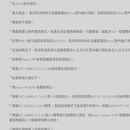
70
在35m3室內測試。
71
最大設定。 氣流吹送與淨化涵蓋範圍在81m3室內進行測試，加熱效能則在35m3室
72
暖風時不適用。
73
需要裝置以操作應用程式。裝置必須支援無線網路、行動數據、或藍牙4.0。有關應用程式的
74
針對PM0.1進行過濾效率測試(EN1822)，氣流吹送與淨化涵蓋範圍在81m3室內進行
75
在強效模式下，氣流吹送與淨化涵蓋範圍在81立方公尺室內進行測試及在35立方公
76
與標準Dyson V8™ 軟質碳纖維滾筒吸頭相比。
77
根據 IEC 62885-2 CL 5.11以強效模式測試吸力。
78
在標準吸力模式下。
79
與Dyson V8 Fluffy 吸塵器相比。
80
根據 IEC 62885-2 CL 5.8 和 5.9測試吸力，內部測試結果(MY 07/18-03/19
81
根據IEC 62558-2 CL5.8標準，測試強效模式下延長管中的吸力。根據ASTMF1977
82
根據IEC 62885-2 CL 5.8及5.9標準進行吸頭吸力測試，與Dyson Cycl
載感應器及LCD螢幕即時顯示技術。
83
適用於硬地板上的節能模式。