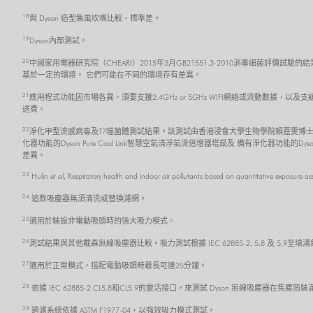
18
與 Dyson 造型集風吹嘴比較，標準差。
19
Dyson內部測試。
20
中國家用電器研究院（CHEARI）2015年3月GB21551.3-2010消毒細菌評價試驗的
基於一定的環境。 它們可能在不同的環境存有差異。
21
應用程式功能因市場各異，須要支援2.4GHz or 5GHz WIFI網絡或流動數據，以及
送費。
22
淨化甲型流感病毒及T7噬菌體測試結果。該測試由香港浸會大學生物學院賴嘉雯博士
化器功能的Dyson Pure Cool Link智慧空氣清淨氣流倍增器塔扇及 備有淨化器功能的
差異。
23
Hulin et al, Respiratory health and indoor air pollutants based on quantitative exposure a
24
這款吸塵器無須清洗或替換濾網。
25
適用於裝設非電動吸頭時的強大吸力模式。
26
測試結果與其他戴森無線吸塵器比較。吸力測試根據 IEC 62885-2, 5.8 及 5.
27
適用於正常模式，搭配電動吸頭時最長可達25分鐘。
28
依據 IEC 62885-2 CL5.8和CL5.9的靈活接口，來測試 Dyson 無線吸塵器在
29
過濾系統依據 ASTM F1977-04，以強效吸力模式測試。