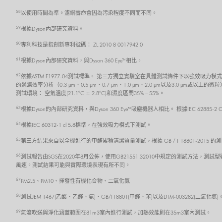
58
以使用時間為準。濾網壽命會因為污染程度不同而不同。
59
根據Dyson內部研究資料。
60
專利科技是指創新專利號碼： ZL 2010 8 0017942.0
61
根據Dyson內部研究資料，與Dyson 360 Eye™相比。
62
依據ASTM F1977-04測試標準。 第三方獨立實驗室在具體測試條件下以強效
的過濾效率分析（0.3 μm、0.5 μm、0.7 μm、1.0 μm、2.0 μm以及3
測試環境： 空氣溫度(21.1°C ± 2.8°C)和濕度區間35% – 55%。
63
根據Dyson的內部研究資料，與Dyson 360 Eye™吸塵機器人相比。 根據IEC 62885
64
根據IEC 60312-1 cl 5.8標準，在強效吸力模式下測試。
65
第三方結果來自以全機進行的甲醛累積清潔質量測試，根據 GB / T 18801-201
66
測試報告由SGS在2020年8月公佈，使用GB21551.32010中規定的測試方法，測試型
風速。測試結果可能與實際環境表現有所不同。
67
PM2.5、PM10、揮發性有機化合物、二氧化氮
68
測試JEM 1467(乙酸、乙醛、氨)、GB/T18801(甲醛、苯)以及DTM-003282(二氧化
69
氣流吹送與淨化涵蓋範圍在81m3室內進行測試，加熱效能則在35m3室內測試。