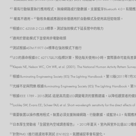
43
需有行動裝置執行應用程式、無線網路或行動數據，支援藍牙Bluetooth 4.0。有關應
44
45
暖風不適用。
動態負載感應器技術僅適用於自動模式及使用高扭矩吸頭。
46
根據IEC 62558-2 CL5.8標準，測試強效模式下延長管中的吸力
47
適用於節能模式下並使用非電動吸頭
48
測試根據ASTM F1977-04標準在強效模式下進行
49
LED的壽命根據IEC 62717以L70指標計算，預估每天使用8小時。實際壽命可能有差
50
Klepeis NE, Nelson WC, Ott WR, et al. (2001). The National Human Activity Pattern Survey
51
根據Illuminating Engineering Society (IES) The Lighting Handbook，第10版(2011年7月
52
光線不足與閃爍:根據Illuminating Engineering Society (IES) The Lighting Handboo
53
根據IEEE 1789 – 2015測試-這是高亮度LED調變電流的實務建議，以降低觀賞者的
54
Lockley SW; Evans EE; Scheer FAJL et al. Short-wavelength sensitivity for the direct effect
55
需要裝置以操作應用程式。裝置必須支援無線網路、行動數據、或藍牙4.0。有關應用程式的
56
日本厚生勞動省「全國室內空域調查報告」，2013年夏天。室內與室外比值以12
57
針對PM0.1進行過濾效率測試 (EN1822)。氣體捕捉率會有變化。