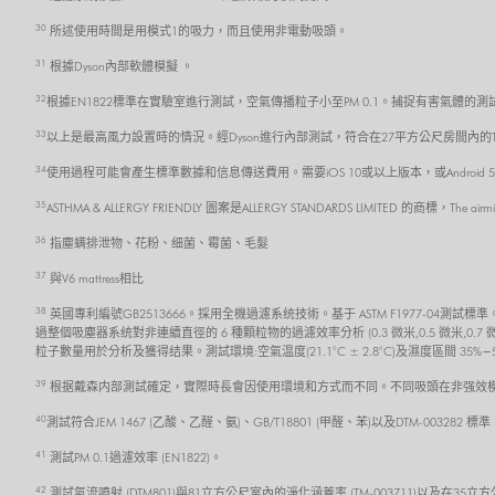
30
所述使用時間是用模式1的吸力，而且使用非電動吸頭。
31
根據Dyson內部軟體模擬 。
32
根據EN1822標準在實驗室進行測試，空氣傳播粒子小至PM 0.1。捕捉有害氣體的測試
33
以上是最高風力設置時的情況。經Dyson進行內部測試，符合在27平方公尺房間內的TM-
34
使用過程可能會產生標準數據和信息傳送費用。需要iOS 10或以上版本，或Androi
35
ASTHMA & ALLERGY FRIENDLY 圖案是ALLERGY STANDARDS LIMITED 的商標，The air
36
指塵螨排泄物、花粉、细菌、霉菌、毛髮
37
與V6 mattress相比
38
英國專利編號GB2513666。採用全機過濾系统技術。基于 ASTM F1977-0
過整個吸塵器系统對非連續直徑的 6 種顆粒物的過濾效率分析 (0.3 微米,0.5 微米,0.7
粒子數量用於分析及獲得结果。測試環境:空氣温度(21.1°C ± 2.8°C)及濕度區間 35%−
39
根据戴森内部測試確定，實際時長會因使用環境和方式而不同。不同吸頭在非强效模
40
測試符合JEM 1467 (乙酸、乙醛、氨)、GB/T18801 (甲醛、苯)以及DTM-0032
41
測試PM 0.1過濾效率 (EN1822)。
42
測試氣流噴射 (DTM801)與81立方公尺室內的淨化涵蓋率 (TM-003711)以及在35立