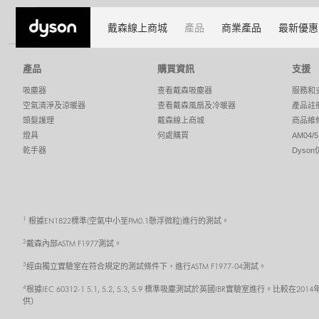
Fans and heaters
戴森風扇
戴森線上商城
產品
商業產品
最新優惠
產品
購買資訊
支援
吸塵器
查看戴森吸塵器
服務和
空氣清淨及涼暖器
查看戴森風扇及冷暖器
產品註
頭髮護理
戴森線上商城
商品維
燈具
何處購買
AM04
乾手器
Dyso
1
根據EN1822標準(空氣中小至PM0.1懸浮微粒)進行的測試。
2
戴森內部ASTM F1977測試。
3
經由獨立實驗室在符合規定的測試條件下，進行ASTM F1977-04測試。
4
根據IEC 60312-1 5.1, 5.2, 5.3, 5.9 標準吸塵測試於英國IBR實驗室
供）