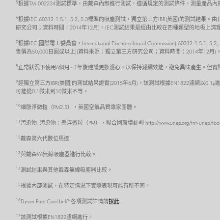
5
根據TM-002234測試標準，由戴森內部進行測試，遵循規定的測試條件，測量產品
6
根據IEC 60312-1 5.1, 5.2, 5.3標準的吸塵測試，獨立第三方IBR(英國)
研究公司；資料時間：2014年12月)。IEC測試結果是經由比較在四種類型的地板
7
根據IEC(國際電工委員會，International Electrotechnical Commission) 6
售價為50,000日圓或以上)(資料來源：獨立第三方研究公司；資料時間：2014年
8
正常狀況下使用6個月~1年後建議更換濾心，以保持濾網效能，避免異味產生。但實
9
經獨立第三方IBR(美國)的測試結果證實(2015年6月)。該測試根據EN1822濾網以0.1µ
可能從0.1微米到10微米不等。
10
細懸浮微粒（PM2.5），英國空氣品質專家團體。
11
污染物 :污染物：懸浮微粒（PM），聯合國環境計劃 http://www.unep.org/tnt-unep/toolkit/pol
12
戴森第六代數位馬達
13
與戴森V6無線吸塵器進行比較。
14
測試結果與其他戴森無線吸塵器比較。
15
根據內部測試，在特定情況下實際表現可能有所不同。
16
Dyson Pure Cool Link™ 各項測試詳情請
按此
17
該測試根據EN1822濾網進行。