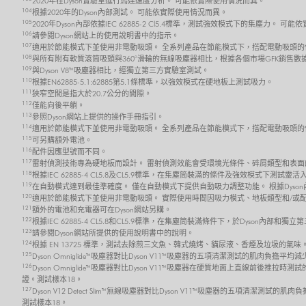
2020年在Dyson實驗室進行馬達速度分析。 可能依實際使用情況而異。
104
根據2020年的Dyson內部測試。 可能依實際使用情況而異。
105
2020年Dyson內部依據IEC 62885-2 Cl5.4標準，測試強效模式下的集塵力。 
106
請參閱Dyson網站上的使用說明書中的指示。
107
適用於節能模式下並使用非電動吸頭。 全系列產品在節能模式下，搭配電動吸頭的
108
與所有附有軟質滾筒吸頭與360°滑輪的無線吸塵器相比，根據各個市場GFK銷售數
109
與Dyson V8™吸塵器相比，經獨立第三方實驗室測試。
110
根據EN62885-5.1:62885第5.1條標準，以強效模式在硬地板上測試吸力。
111
狹窄空間是指大於20.7公分的間隙。
112
僅能向後平躺。
113
參照Dyson網站上提供的操作手冊指引。
114
適用於節能模式下並使用非電動吸頭。 全系列產品在節能模式下，搭配電動吸頭的
115
可另購額外電池。
116
配件因應型號而不同。
117
雷射偵測技術專為硬地板而設計。 雷射偵測效能會受環境光條件、碎屑類型和表面
118
根據IEC 62885-4 CL5.8及CL5.9標準，在集塵筒裝滿的條件及強效模式
119
在自動模式達到最佳準確度。 僅在自動模式下提供自動吸力調整功能。 根據Dyso
120
適用於節能模式下並使用非電動吸頭。 實際使用時間因吸力模式、地板類型和/或
121
額外的電池和充電器可在Dyson網站另購。
122
根據IEC 62885-4 CL5.8和CL5.9標準，在集塵筒裝滿條件下，於Dyso
123
請參閱Dyson網站所提供的使用說明書中的說明。
124
根據 EN 13725 標準，測試去除煎三文魚、韓式燒烤、貓尿液、香煙及垃圾的氣味
125
Dyson Omniglide™吸塵器對比Dyson V11™吸塵器的五項清潔測試的肌肉負擔平
126
Dyson Omniglide™吸塵器對比Dyson V11™吸塵器在硬質地面上直線前後推拉時
證。測試樣本18。
127
Dyson V12 Detect Slim™ 無線吸塵器對比Dyson V11™吸塵器的五項清潔測試的
測試樣本18。