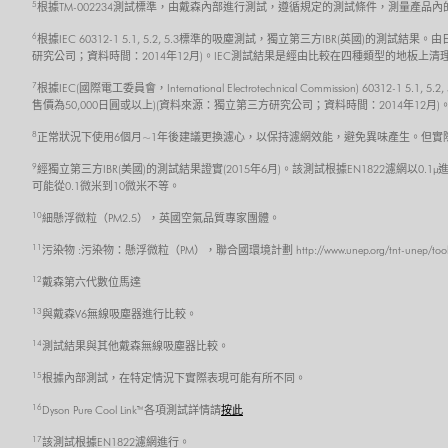
5
根據TM-002234測試標準，由戴森內部進行測試，遵循規定的測試條件，測量產品
6
根據IEC 60312-1 5.1, 5.2, 5.3標準的吸塵測試，獨立第三方IBR(英國)
研究公司；資料時間：2014年12月)。IEC測試結果是經由比較在四種類型的地板
7
根據IEC(國際電工委員會，International Electrotechnical Commission) 6
售價為50,000日圓或以上)(資料來源：獨立第三方研究公司；資料時間：2014年
8
正常狀況下使用6個月~1年後建議更換濾心，以保持濾網效能，避免異味產生。但實
9
經獨立第三方IBR(美國)的測試結果證實(2015年6月)。該測試根據EN1822濾網以0.1µ
可能從0.1微米到10微米不等。
10
細懸浮微粒（PM2.5），英國空氣品質專家團體。
11
污染物 :污染物：懸浮微粒（PM），聯合國環境計劃 http://www.unep.org/tnt-unep/toolkit/pol
12
戴森第六代數位馬達
13
與戴森V6無線吸塵器進行比較。
14
測試結果與其他戴森無線吸塵器比較。
15
根據內部測試，在特定情況下實際表現可能有所不同。
16
Dyson Pure Cool Link™ 各項測試詳情請
按此
17
該測試根據EN1822濾網進行。