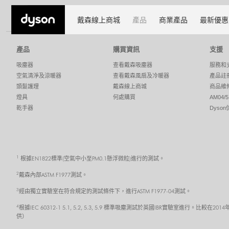
Fans and heaters
Fan Heaters
戴森線上商城
產品
商業產品
最新優惠
產品
購買資訊
支援
吸塵器
查看戴森吸塵器
服務和
空氣清淨及涼暖器
查看戴森風扇及冷暖器
產品註
頭髮護理
戴森線上商城
商品維
燈具
何處購買
AM04
乾手器
Dyso
1
根據EN1822標準(空氣中小至PM0.1懸浮微粒)進行的測試。
2
戴森內部ASTM F1977測試。
3
經由獨立實驗室在符合規定的測試條件下，進行ASTM F1977-04測試。
4
根據IEC 60312-1 5.1, 5.2, 5.3, 5.9 標準吸塵測試於英國IBR實驗室
供）