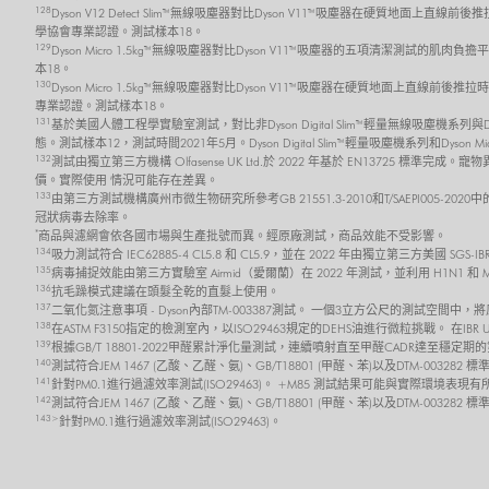
128
Dyson V12 Detect Slim™ 無線吸塵器對比Dyson V11™吸塵器在硬質地面上直線
學協會專業認證。測試樣本18。
129
Dyson Micro 1.5kg™ 無線吸塵器對比Dyson V11™吸塵器的五項清潔測試的肌肉
本18。
130
Dyson Micro 1.5kg™ 無線吸塵器對比Dyson V11™吸塵器在硬質地面上直線前後
專業認證。測試樣本18。
131
基於美國人體工程學實驗室測試，對比非Dyson Digital Slim™ 輕量無線吸塵機系
態。測試樣本12，測試時間2021年5月。Dyson Digital Slim™ 輕量吸塵機系列和Dyson 
132
測試由獨立第三方機構 Olfasense UK Ltd.於 2022 年基於 EN13725
價。實際使用 情況可能存在差異。
133
由第三方測試機構廣州市微生物研究所參考GB 21551.3-2010和T/SAEPI00
冠狀病毒去除率。
*
商品與濾網會依各國市場與生產批號而異。經原廠測試，商品效能不受影響。
134
吸力測試符合 IEC62885-4 CL5.8 和 CL5.9，並在 2022 年由獨立第三方美
135
病毒捕捉效能由第三方實驗室 Airmid（愛爾蘭）在 2022 年測試，並利用 H1N1 和
136
抗毛躁模式建議在頭髮全乾的直髮上使用。
137
二氧化氮注意事項 - Dyson內部TM-003387測試。 一個3立方公尺的測試空間中
138
在ASTM F3150指定的檢測室內，以ISO29463規定的DEHS油進行微粒挑戰。 在I
139
根據GB/T 18801-2022甲醛累計淨化量測試，連續噴射直至甲醛CADR達至
140
測試符合JEM 1467 (乙酸、乙醛、氨)、GB/T18801 (甲醛、苯)以及DTM-0032
141
針對PM0.1進行過濾效率測試(ISO29463)。 +M85 測試結果可能與實際環境表現
142
測試符合JEM 1467 (乙酸、乙醛、氨)、GB/T18801 (甲醛、苯)以及DTM-003
143>
針對PM0.1進行過濾效率測試(ISO29463)。