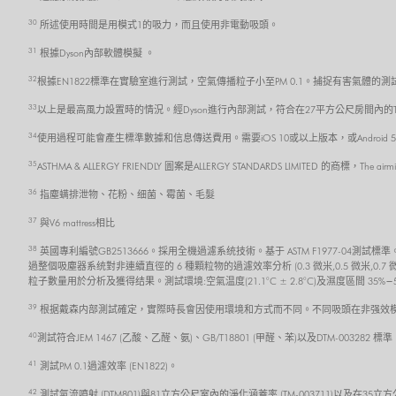
30
所述使用時間是用模式1的吸力，而且使用非電動吸頭。
31
根據Dyson內部軟體模擬 。
32
根據EN1822標準在實驗室進行測試，空氣傳播粒子小至PM 0.1。捕捉有害氣體的測試
33
以上是最高風力設置時的情況。經Dyson進行內部測試，符合在27平方公尺房間內的TM-
34
使用過程可能會產生標準數據和信息傳送費用。需要iOS 10或以上版本，或Androi
35
ASTHMA & ALLERGY FRIENDLY 圖案是ALLERGY STANDARDS LIMITED 的商標，The air
36
指塵螨排泄物、花粉、细菌、霉菌、毛髮
37
與V6 mattress相比
38
英國專利編號GB2513666。採用全機過濾系统技術。基于 ASTM F1977-0
過整個吸塵器系统對非連續直徑的 6 種顆粒物的過濾效率分析 (0.3 微米,0.5 微米,0.7
粒子數量用於分析及獲得结果。測試環境:空氣温度(21.1°C ± 2.8°C)及濕度區間 35%−
39
根据戴森内部測試確定，實際時長會因使用環境和方式而不同。不同吸頭在非强效模
40
測試符合JEM 1467 (乙酸、乙醛、氨)、GB/T18801 (甲醛、苯)以及DTM-0032
41
測試PM 0.1過濾效率 (EN1822)。
42
測試氣流噴射 (DTM801)與81立方公尺室內的淨化涵蓋率 (TM-003711)以及在35立