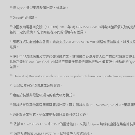
18
與 Dyson 造型集風吹嘴比較，標準差。
19
Dyson內部測試。
20
中國家用電器研究院（CHEARI）2015年3月GB21551.3-2010消毒細菌評價試驗的
基於一定的環境。 它們可能在不同的環境存有差異。
21
應用程式功能因市場各異，須要支援2.4GHz or 5GHz WIFI網絡或流動數據，以及
送費。
22
淨化甲型流感病毒及T7噬菌體測試結果。該測試由香港浸會大學生物學院賴嘉雯博士
化器功能的Dyson Pure Cool Link智慧空氣清淨氣流倍增器塔扇及 備有淨化器功能的
差異。
23
Hulin et al, Respiratory health and indoor air pollutants based on quantitative exposure a
24
這款吸塵器無須清洗或替換濾網。
25
適用於裝設非電動吸頭時的強大吸力模式。
26
測試結果與其他戴森無線吸塵器比較。吸力測試根據 IEC 62885-2, 5.8 及 5.
27
適用於正常模式，搭配電動吸頭時最長可達25分鐘。
28
依據 IEC 62885-2 CL5.8和CL5.9的靈活接口，來測試 Dyson 無線吸塵器在
29
過濾系統依據 ASTM F1977-04，以強效吸力模式測試。