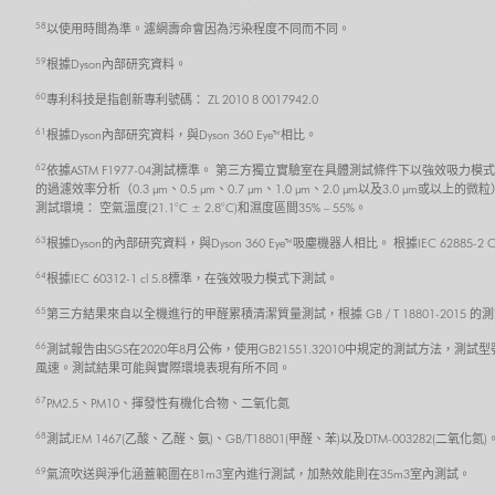
58
以使用時間為準。濾網壽命會因為污染程度不同而不同。
59
根據Dyson內部研究資料。
60
專利科技是指創新專利號碼： ZL 2010 8 0017942.0
61
根據Dyson內部研究資料，與Dyson 360 Eye™相比。
62
依據ASTM F1977-04測試標準。 第三方獨立實驗室在具體測試條件下以強效
的過濾效率分析（0.3 μm、0.5 μm、0.7 μm、1.0 μm、2.0 μm以及3
測試環境： 空氣溫度(21.1°C ± 2.8°C)和濕度區間35% – 55%。
63
根據Dyson的內部研究資料，與Dyson 360 Eye™吸塵機器人相比。 根據IEC 62885
64
根據IEC 60312-1 cl 5.8標準，在強效吸力模式下測試。
65
第三方結果來自以全機進行的甲醛累積清潔質量測試，根據 GB / T 18801-201
66
測試報告由SGS在2020年8月公佈，使用GB21551.32010中規定的測試方法，測試型
風速。測試結果可能與實際環境表現有所不同。
67
PM2.5、PM10、揮發性有機化合物、二氧化氮
68
測試JEM 1467(乙酸、乙醛、氨)、GB/T18801(甲醛、苯)以及DTM-003282(二氧化
69
氣流吹送與淨化涵蓋範圍在81m3室內進行測試，加熱效能則在35m3室內測試。