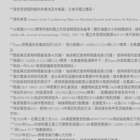
84
某些型號隨附額外的電池及充電器，又或可獨立購買。
85
資料來源–Impact of Air-Conditioning filters on Microbial Growth and 
86
以根據EN1822標準所做的獨立外部濾網測試為基準。關於細菌大小的相關資訊，請參考 Robertson, J., Gomersall,
viable cells. Journal of bacteriology, 124(2), 1007-18. 獨立外部測試選擇以H1N1來代
87
Dyson對輕量的定義為低於2公斤。 吸力根據IEC 62885-2 CL5.8和CL5.9
比
88
節能模式使用時間最長達40分鐘。 強效模式使用時間最長達5分鐘。 使用時間可
89
根據IEC 62885-2 CL5.8和CL5.9標準，在集塵筒裝滿條件下，於Dyson內部
90
與前一代Fluffy™軟質碳纖維滾筒吸頭相比。
91
節能模式使用時間最長達40分鐘。 強效模式使用時間最長達5分鐘。 使用時間可
92
基於戴森內部研究結果，並以本研究涵蓋的樣本數據中作為基礎。樣本數據參考2019
93
於創造相同造型的情況下，透個測量頭髮強韌度以量度熱力傷害的程度。在戴森Corral
94
根據GB/T 18801-2015甲醛累計淨化量測試，連續噴射直至甲醛CADR達至穩
95
測試符合PM0.1的過濾效率（EN1822及ISO29463標準），氣體捕捉率會有所不同。
96
在ASTM F3150指定的檢測室內，以EN1822規定的DEHS油進行微粒挑戰。 由IBR
97
裝置需要可以操作應用程式、無線網路或行動數據、支援藍牙4.0，以及iOS 10或And
98
測試報告由SGS，使用GB21551.3中規定的測試方法。測試樣本為甲型流感病毒(H1N
不同。
99
在2020年，在獨立第三方SGS – IBR美國實驗室依據ASTM F1977-04測試強效模式
100
2020年Dyson內部和獨立第三方實驗室英國SGS IBR實驗室根據IEC 62885-2 C
101
與Dyson V11™吸塵器相比。
102
2020年在Dyson實驗室進行離心力分析。
103