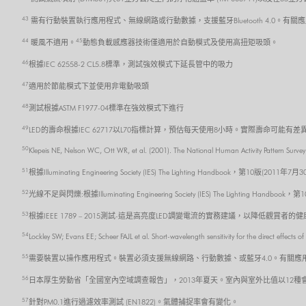
43
需有行動裝置執行應用程式、無線網路或行動數據，支援藍牙Bluetooth 4.0。有關應
44
45
暖風不適用。
動態負載感應器技術僅適用於自動模式及使用高扭矩吸頭。
46
根據IEC 62558-2 CL5.8標準，測試強效模式下延長管中的吸力
47
適用於節能模式下並使用非電動吸頭
48
測試根據ASTM F1977-04標準在強效模式下進行
49
LED的壽命根據IEC 62717以L70指標計算，預估每天使用8小時。實際壽命可能有差
50
Klepeis NE, Nelson WC, Ott WR, et al. (2001). The National Human Activity Pattern Survey
51
根據Illuminating Engineering Society (IES) The Lighting Handbook，第10版(2011年7月
52
光線不足與閃爍:根據Illuminating Engineering Society (IES) The Lighting Handboo
53
根據IEEE 1789 – 2015測試-這是高亮度LED調變電流的實務建議，以降低觀賞者的
54
Lockley SW; Evans EE; Scheer FAJL et al. Short-wavelength sensitivity for the direct effect
55
需要裝置以操作應用程式。裝置必須支援無線網路、行動數據、或藍牙4.0。有關應用程式的
56
日本厚生勞動省「全國室內空域調查報告」，2013年夏天。室內與室外比值以12
57
針對PM0.1進行過濾效率測試 (EN1822)。氣體捕捉率會有變化。