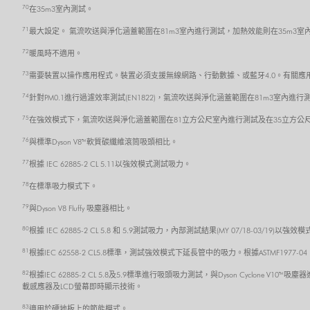
70
在35m3室內測試。
71
最大設定。 氣流吹送與淨化涵蓋範圍在81m3室內進行測試，加熱效能則在35m3室
72
暖風時不適用。
73
需要裝置以操作應用程式。裝置必須支援無線網路、行動數據、或藍牙4.0。有關應用程式的
74
針對PM0.1進行過濾效率測試(EN1822)，氣流吹送與淨化涵蓋範圍在81m3室內進行
75
在強效模式下，氣流吹送與淨化涵蓋範圍在81立方公尺室內進行測試及在35立方公
76
與標準Dyson V8™ 軟質碳纖維滾筒吸頭相比。
77
根據 IEC 62885-2 CL 5.11以強效模式測試吸力。
78
在標準吸力模式下。
79
與Dyson V8 Fluffy 吸塵器相比。
80
根據 IEC 62885-2 CL 5.8 和 5.9測試吸力，內部測試結果(MY 07/18-03/19
81
根據IEC 62558-2 CL5.8標準，測試強效模式下延長管中的吸力。根據ASTMF1977
82
根據IEC 62885-2 CL 5.8及5.9標準進行吸頭吸力測試，與Dyson Cycl
載感應器及LCD螢幕即時顯示技術。
83
適用於硬地板上的節能模式。