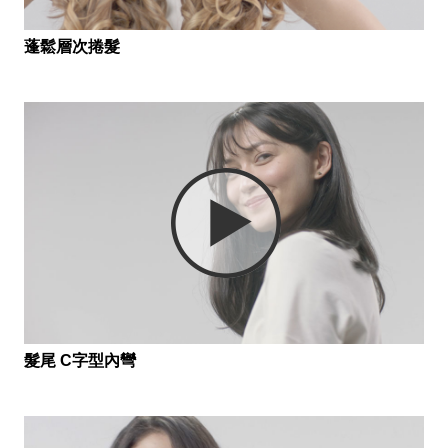
蓬鬆層次捲髮
髮尾 C字型內彎