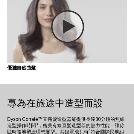
優雅自然曲髮
專為在旅途中造型而設
Dyson Corrale™直捲髮造型器能提供長達30分鐘的無線
3
造型操作時間
，媲美有線直髮造型器的熱力性能 – 讓你
4
隨時隨地塑造理想髮型。其鋰電池瓦時
符合國際民航組