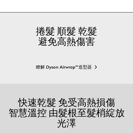
捲髮 順髮 乾髮
避免高熱傷害
瞭解 Dyson Airwrap™造型器
快速乾髮 免受高熱損傷
智慧溫控 由髮根至髮梢綻放
光澤