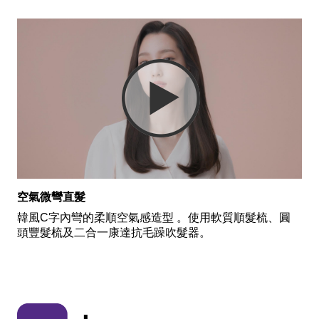
空氣微彎直髮
韓風C字內彎的柔順空氣感造型 。使用軟質順髮梳、圓
頭豐髮梳及二合一康達抗毛躁吹髮器。