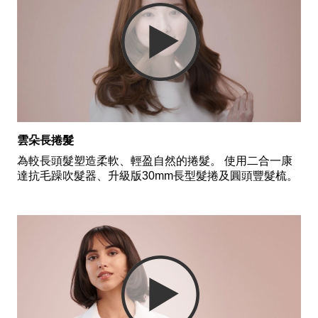
雲朵長捲髮
為較長頭髮塑造柔軟、輕盈自然的捲髮。 使用二合一康
達抗毛躁吹髮器、升級版30mm長型髮捲及圓頭豐髮梳。