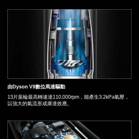
由Dyson V9數位馬達驅動
13片葉輪最高轉速達110,000rpm，能產生3.2kPa氣壓，
以強大的氣流形成康達效應。