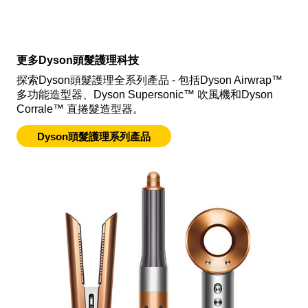
Dyson Corrale™直捲髮造型器能創做出各種不同造型 –
從捲髮和波浪曲髮造型，到柔順閃亮直髮。瞭解如何造
更多Dyson頭髮護理科技
型。
探索Dyson頭髮護理全系列產品 - 包括Dyson Airwrap™
多功能造型器、Dyson Supersonic™ 吹風機和Dyson
Corrale™ 直捲髮造型器。
Dyson頭髮護理系列產品