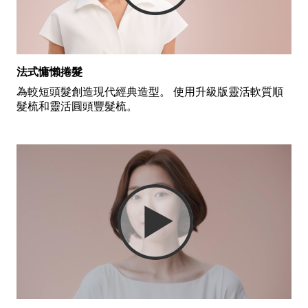
法式慵懶捲髮
為較短頭髮創造現代經典造型。 使用升級版靈活軟質順
髮梳和靈活圓頭豐髮梳。