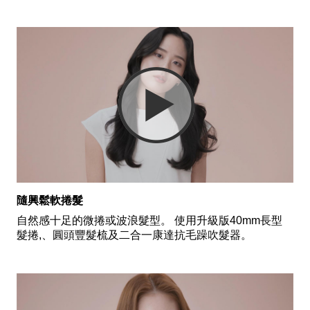
隨興鬆軟捲髮
自然感十足的微捲或波浪髮型。 使用升級版40mm長型
髮捲,、圓頭豐髮梳及二合一康達抗毛躁吹髮器。