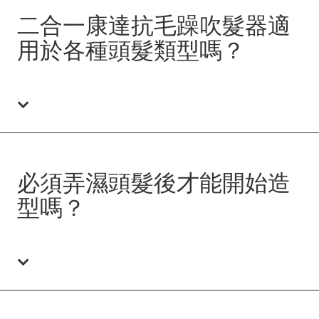
二合一康達抗毛躁吹髮器適
用於各種頭髮類型嗎？
必須弄濕頭髮後才能開始造
型嗎？