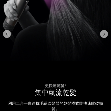
更快速乾髮⁴
集中氣流乾髮
利用二合一康達抗毛躁吹髮器的乾髮模式能快速吹乾頭
髮​。