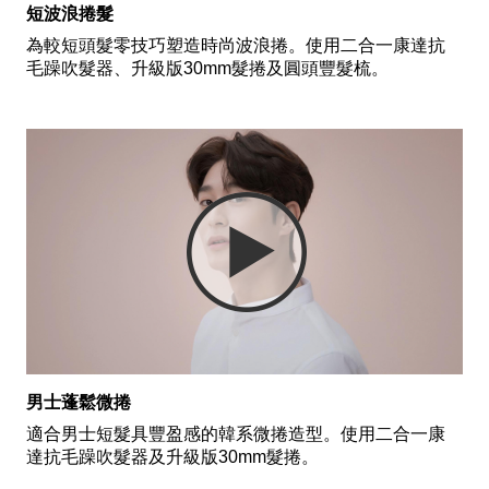
短波浪捲髮
為較短頭髮零技巧塑造時尚波浪捲。使用二合一康達抗
毛躁吹髮器、升級版30mm髮捲及圓頭豐髮梳。
男士蓬鬆微捲
適合男士短髮具豐盈感的韓系微捲造型。使用二合一康
達抗毛躁吹髮器及升級版30mm髮捲。